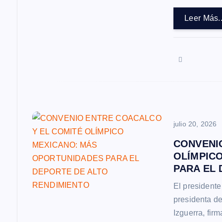
e
Leer Más..
e
n
t
r
julio 20, 2026
CONVENI
a
OLÍMPIC
PARA EL 
d
El presidente
presidenta d
a
Izguerra, fir