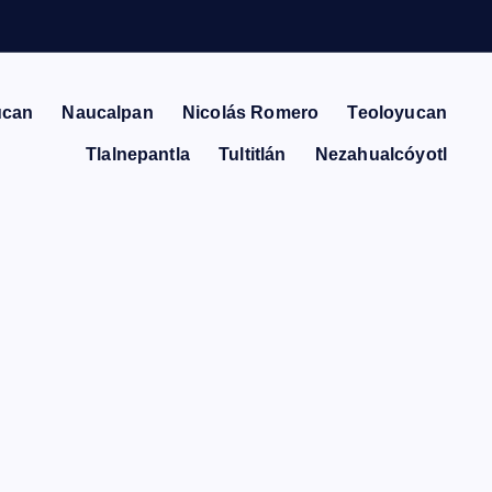
ucan
Naucalpan
Nicolás Romero
Teoloyucan
Tlalnepantla
Tultitlán
Nezahualcóyotl