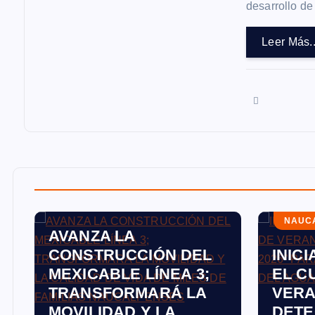
desarrollo de
s
Leer Más..
NAUCALPAN
NAUC
AVANZA LA
CONSTRUCCIÓN DEL
INIC
MEXICABLE LÍNEA 3;
EL C
E
TRANSFORMARÁ LA
VERA
A
MOVILIDAD Y LA
DETE