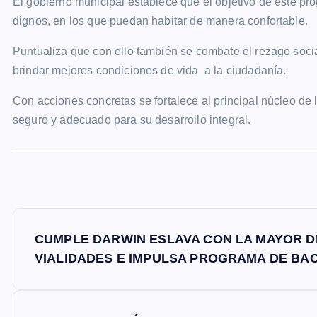
El gobierno municipal establece que el objetivo de este pr
dignos, en los que puedan habitar de manera confortable.
Puntualiza que con ello también se combate el rezago socia
brindar mejores condiciones de vida a la ciudadanía.
Con acciones concretas se fortalece al principal núcleo de 
seguro y adecuado para su desarrollo integral.
N
CUMPLE DARWIN ESLAVA CON LA MAYOR D
a
VIALIDADES E IMPULSA PROGRAMA DE BA
v