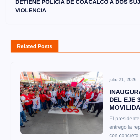
DETIENE POLICÍA DE COACALCO A DOS SU
e
VIOLENCIA
g
a
Related Posts
c
i
julio 21, 2026
INAUGUR
ó
DEL EJE 
MOVILID
n
El presidente
entregó la re
d
con concreto 