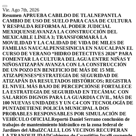
Vie. Ago 7th, 2026
Resumen
APRUEBA CABILDO DE TLALNEPANTLA
CAMBIO DE USO DE SUELO PARA CASA DE CULTURA
Y RESPALDA REFORMA AL PODER JUDICIAL
MEXIQUENSE
AVANZA LA CONSTRUCCIÓN DEL
MEXICABLE LÍNEA 3; TRANSFORMARÁ LA
MOVILIDAD Y LA CALIDAD DE VIDA DE MILES DE
FAMILIAS NAUCALPENSES
INICIA EN NAUCALPAN EL
CURSO DE VERANO “HIDRO DETECTIVES 2026” PARA
FOMENTAR LA CULTURA DEL AGUA ENTRE NIÑAS Y
NIÑOS
ATIZAPÁN AVANZA CON LA CONSTRUCCIÓN
DE UN POZO EN BENEFICIO DE MÁS DE 15 MIL
ATIZAPENSES
*ESTRATEGIA DE SEGURIDAD DE
ATIZAPÁN DA RESULTADOS HISTÓRICOS; REGISTRA
EL NIVEL MÁS BAJO DE PERCEPCIÓN
SE FORTALECE
LA ESTRATEGIA DE SEGURIDAD EN TECÁMAC CON
SALARIOS DIGNOS PARA LA GUARDIA CIVIL, MÁS DE
100 NUEVAS UNIDADES Y UN C4 CON TECNOLOGÍA DE
PUNTA
DETIENE POLICÍA MUNICIPAL A DOS
PROBABLES RESPONSABLES POR SIMULACIÓN DE
VEHÍCULO OFICIAL
Reportó Daniel Serrano conclusión de
trabajos de mantenimiento hidráulico en la zona federal de
Jardines del Alba
IZCALLI, LOS VECINOS RECUPERAN
LA TRANQUILIDAD
Gobierno de Cuautitlán Izcalli suspende