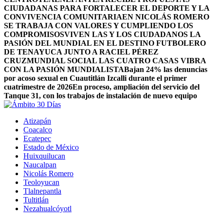
CIUDADANAS PARA FORTALECER EL DEPORTE Y LA
CONVIVENCIA COMUNITARIA
EN NICOLÁS ROMERO
SE TRABAJA CON VALORES Y CUMPLIENDO LOS
COMPROMISOS
VIVEN LAS Y LOS CIUDADANOS LA
PASIÓN DEL MUNDIAL EN EL DESTINO FUTBOLERO
DE TENAYUCA JUNTO A RACIEL PÉREZ
CRUZ
MUNDIAL SOCIAL LAS CUATRO CASAS VIBRA
CON LA PASIÓN MUNDIALISTA
Bajan 24% las denuncias
por acoso sexual en Cuautitlán Izcalli durante el primer
cuatrimestre de 2026
En proceso, ampliación del servicio del
Tanque 31, con los trabajos de instalación de nuevo equipo
Atizapán
Coacalco
Ecatepec
Estado de México
Huixquilucan
Naucalpan
Nicolás Romero
Teoloyucan
Tlalnepantla
Tultitlán
Nezahualcóyotl