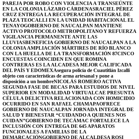
PAREJA POR ROBO CON VIOLENCIA A TRANSEÚNTE
EN LA COLONIA LÁZARO CÁRDENAS
RACIEL PÉREZ
CRUZ ENTREGA LA RECUPERACIÓN INTEGRAL DE
PLAZA TEOCALLI EN LA UNIDAD HABITACIONAL EL
TENAYO
GOBIERNO DE NAUCALPAN MANTIENE
ACTIVO PROTOCOLO METROPOLITANO Y REFUERZA
VIGILANCIA PERMANENTE ANTE LAS
LLUVIAS
BENEFICIA GOBIERNO DE NAUCALPAN A LA
COLONIA AMPLIACIÓN MÁRTIRES DE RÍO BLANCO
CON LA HUELLA DE LA TRANSFORMACIÓN 87
CINCO
ENCUESTAS COINCIDEN EN QUE ROMINA
CONTRERAS ES LA ALCADESA MEJOR CALIFICADA
DEL PAÍS Y EDOMEX
Asegura policía de Cuautitlán Izcalli
objeto con características de arma artesanal y pone a
disposición a un hombre
NICOLÁS ROMERO ACTIVA
SEGUNDA FASE DE BECAS PARA ESTUDIOS DE NIVEL
SUPERIOR EN MODALIDAD VIRTUAL
CAE PRESUNTA
CÉLULA DELICTIVA RELACIONADA CON HOMICIDIO
OCURRIDO EN SAN RAFAEL CHAMAPA
OFRECE
GOBIERNO DE NAUCALPAN JORNADA INTEGRAL DE
SALUD Y BIENESTAR “CUIDANDO A QUIENES NOS
CUIDAN”
GOBIERNO DE TECÁMAC FORTALECE LA
INCLUSIÓN CON ENTREGA DE 645 APARATOS
FUNCIONALES A FAMILIAS DE LA
DEMARCACIÓN
GOBIERNO DE ALCALDESA ROSI