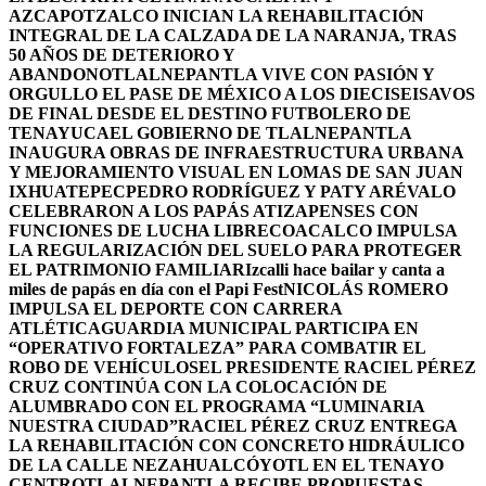
AZCAPOTZALCO INICIAN LA REHABILITACIÓN
INTEGRAL DE LA CALZADA DE LA NARANJA, TRAS
50 AÑOS DE DETERIORO Y
ABANDONO
TLALNEPANTLA VIVE CON PASIÓN Y
ORGULLO EL PASE DE MÉXICO A LOS DIECISEISAVOS
DE FINAL DESDE EL DESTINO FUTBOLERO DE
TENAYUCA
EL GOBIERNO DE TLALNEPANTLA
INAUGURA OBRAS DE INFRAESTRUCTURA URBANA
Y MEJORAMIENTO VISUAL EN LOMAS DE SAN JUAN
IXHUATEPEC
PEDRO RODRÍGUEZ Y PATY ARÉVALO
CELEBRARON A LOS PAPÁS ATIZAPENSES CON
FUNCIONES DE LUCHA LIBRE
COACALCO IMPULSA
LA REGULARIZACIÓN DEL SUELO PARA PROTEGER
EL PATRIMONIO FAMILIAR
Izcalli hace bailar y canta a
miles de papás en día con el Papi Fest
NICOLÁS ROMERO
IMPULSA EL DEPORTE CON CARRERA
ATLÉTICA
GUARDIA MUNICIPAL PARTICIPA EN
“OPERATIVO FORTALEZA” PARA COMBATIR EL
ROBO DE VEHÍCULOS
EL PRESIDENTE RACIEL PÉREZ
CRUZ CONTINÚA CON LA COLOCACIÓN DE
ALUMBRADO CON EL PROGRAMA “LUMINARIA
NUESTRA CIUDAD”
RACIEL PÉREZ CRUZ ENTREGA
LA REHABILITACIÓN CON CONCRETO HIDRÁULICO
DE LA CALLE NEZAHUALCÓYOTL EN EL TENAYO
CENTRO
TLALNEPANTLA RECIBE PROPUESTAS