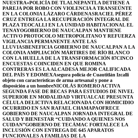
NUESTRA»
POLICÍA DE TLALNEPANTLA DETIENE A
PAREJA POR ROBO CON VIOLENCIA A TRANSEÚNTE
EN LA COLONIA LÁZARO CÁRDENAS
RACIEL PÉREZ
CRUZ ENTREGA LA RECUPERACIÓN INTEGRAL DE
PLAZA TEOCALLI EN LA UNIDAD HABITACIONAL EL
TENAYO
GOBIERNO DE NAUCALPAN MANTIENE
ACTIVO PROTOCOLO METROPOLITANO Y REFUERZA
VIGILANCIA PERMANENTE ANTE LAS
LLUVIAS
BENEFICIA GOBIERNO DE NAUCALPAN A LA
COLONIA AMPLIACIÓN MÁRTIRES DE RÍO BLANCO
CON LA HUELLA DE LA TRANSFORMACIÓN 87
CINCO
ENCUESTAS COINCIDEN EN QUE ROMINA
CONTRERAS ES LA ALCADESA MEJOR CALIFICADA
DEL PAÍS Y EDOMEX
Asegura policía de Cuautitlán Izcalli
objeto con características de arma artesanal y pone a
disposición a un hombre
NICOLÁS ROMERO ACTIVA
SEGUNDA FASE DE BECAS PARA ESTUDIOS DE NIVEL
SUPERIOR EN MODALIDAD VIRTUAL
CAE PRESUNTA
CÉLULA DELICTIVA RELACIONADA CON HOMICIDIO
OCURRIDO EN SAN RAFAEL CHAMAPA
OFRECE
GOBIERNO DE NAUCALPAN JORNADA INTEGRAL DE
SALUD Y BIENESTAR “CUIDANDO A QUIENES NOS
CUIDAN”
GOBIERNO DE TECÁMAC FORTALECE LA
INCLUSIÓN CON ENTREGA DE 645 APARATOS
FUNCIONALES A FAMILIAS DE LA