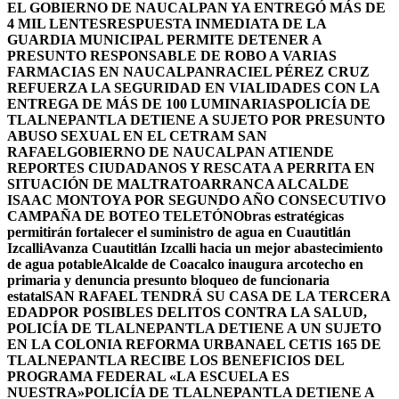
EL GOBIERNO DE NAUCALPAN YA ENTREGÓ MÁS DE
4 MIL LENTES
RESPUESTA INMEDIATA DE LA
GUARDIA MUNICIPAL PERMITE DETENER A
PRESUNTO RESPONSABLE DE ROBO A VARIAS
FARMACIAS EN NAUCALPAN
RACIEL PÉREZ CRUZ
REFUERZA LA SEGURIDAD EN VIALIDADES CON LA
ENTREGA DE MÁS DE 100 LUMINARIAS
POLICÍA DE
TLALNEPANTLA DETIENE A SUJETO POR PRESUNTO
ABUSO SEXUAL EN EL CETRAM SAN
RAFAEL
GOBIERNO DE NAUCALPAN ATIENDE
REPORTES CIUDADANOS Y RESCATA A PERRITA EN
SITUACIÓN DE MALTRATO
ARRANCA ALCALDE
ISAAC MONTOYA POR SEGUNDO AÑO CONSECUTIVO
CAMPAÑA DE BOTEO TELETÓN
Obras estratégicas
permitirán fortalecer el suministro de agua en Cuautitlán
Izcalli
Avanza Cuautitlán Izcalli hacia un mejor abastecimiento
de agua potable
Alcalde de Coacalco inaugura arcotecho en
primaria y denuncia presunto bloqueo de funcionaria
estatal
SAN RAFAEL TENDRÁ SU CASA DE LA TERCERA
EDAD
POR POSIBLES DELITOS CONTRA LA SALUD,
POLICÍA DE TLALNEPANTLA DETIENE A UN SUJETO
EN LA COLONIA REFORMA URBANA
EL CETIS 165 DE
TLALNEPANTLA RECIBE LOS BENEFICIOS DEL
PROGRAMA FEDERAL «LA ESCUELA ES
NUESTRA»
POLICÍA DE TLALNEPANTLA DETIENE A