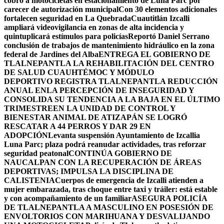
cobro a motocicletas en estacionamiento de Luna Parc por
carecer de autorización municipal
Con 30 elementos adicionales
fortalecen seguridad en La Quebrada
Cuautitlán Izcalli
ampliará videovigilancia en zonas de alta incidencia y
quintuplicará estímulos para policías
Reportó Daniel Serrano
conclusión de trabajos de mantenimiento hidráulico en la zona
federal de Jardines del Alba
ENTREGA EL GOBIERNO DE
TLALNEPANTLA LA REHABILITACIÓN DEL CENTRO
DE SALUD CUAUHTÉMOC Y MÓDULO
DEPORTIVO
REGISTRA TLALNEPANTLA REDUCCIÓN
ANUAL ENLA PERCEPCIÓN DE INSEGURIDAD Y
CONSOLIDA SU TENDENCIA A LA BAJA EN EL ÚLTIMO
TRIMESTRE
EN LA UNIDAD DE CONTROL Y
BIENESTAR ANIMAL DE ATIZAPÁN SE LOGRÓ
RESCATAR A 44 PERROS Y DAR 29 EN
ADOPCIÓN
Levanta suspensión Ayuntamiento de Izcallia
Luna Parc; plaza podrá reanudar actividades, tras reforzar
seguridad peatonal
CONTINÚA GOBIERNO DE
NAUCALPAN CON LA RECUPERACIÓN DE ÁREAS
DEPORTIVAS; IMPULSA LA DISCIPLINA DE
CALISTENIA
Cuerpos de emergencia de Izcalli atienden a
mujer embarazada, tras choque entre taxi y tráiler: está estable
y con acompañamiento de un familiar
ASEGURA POLICÍA
DE TLALNEPANTLA A MASCULINO EN POSESIÓN DE
ENVOLTORIOS CON MARIHUANA Y DESVALIJANDO