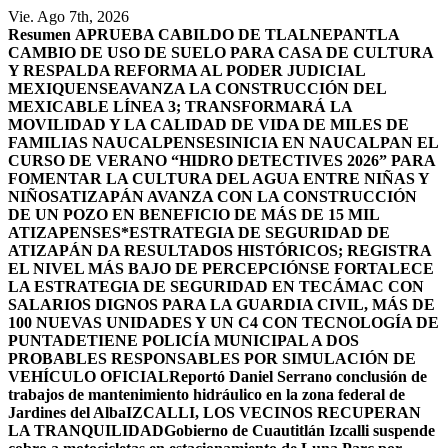
Saltar
Vie. Ago 7th, 2026
al
Resumen
APRUEBA CABILDO DE TLALNEPANTLA
contenido
CAMBIO DE USO DE SUELO PARA CASA DE CULTURA
Y RESPALDA REFORMA AL PODER JUDICIAL
MEXIQUENSE
AVANZA LA CONSTRUCCIÓN DEL
MEXICABLE LÍNEA 3; TRANSFORMARÁ LA
MOVILIDAD Y LA CALIDAD DE VIDA DE MILES DE
FAMILIAS NAUCALPENSES
INICIA EN NAUCALPAN EL
CURSO DE VERANO “HIDRO DETECTIVES 2026” PARA
FOMENTAR LA CULTURA DEL AGUA ENTRE NIÑAS Y
NIÑOS
ATIZAPÁN AVANZA CON LA CONSTRUCCIÓN
DE UN POZO EN BENEFICIO DE MÁS DE 15 MIL
ATIZAPENSES
*ESTRATEGIA DE SEGURIDAD DE
ATIZAPÁN DA RESULTADOS HISTÓRICOS; REGISTRA
EL NIVEL MÁS BAJO DE PERCEPCIÓN
SE FORTALECE
LA ESTRATEGIA DE SEGURIDAD EN TECÁMAC CON
SALARIOS DIGNOS PARA LA GUARDIA CIVIL, MÁS DE
100 NUEVAS UNIDADES Y UN C4 CON TECNOLOGÍA DE
PUNTA
DETIENE POLICÍA MUNICIPAL A DOS
PROBABLES RESPONSABLES POR SIMULACIÓN DE
VEHÍCULO OFICIAL
Reportó Daniel Serrano conclusión de
trabajos de mantenimiento hidráulico en la zona federal de
Jardines del Alba
IZCALLI, LOS VECINOS RECUPERAN
LA TRANQUILIDAD
Gobierno de Cuautitlán Izcalli suspende