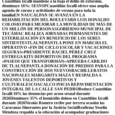
Cuautitlán Izcalli mantiene a la baja el delito de extorsión,
disminuye 16%: SESNSP
Cuautitlán Izcalli ofrece una amplia
agenda de cursos y actividades de verano para toda la
familia
EN NAUCALPAN SE AVANZA EN LA
REHABILITACIÓN DEL BOULEVARD LUIS DONALDO
COLOSIO PARA MEJORAR LA MOVILIDAD DE MÁS DE
UN MILLÓN DE PERSONAS
GOBIERNO MUNICIPAL DE
TECÁMAC REALIZA JORNADAS PERMANENTES DE
ESTERILIZACIÓN EN BENEFICIO DE LOS SERES
SINTIENTES
TLALNEPANTLA PONE EN MARCHA EL
OPERATIVO «FIN DE CICLO ESCOLAR Y VACACIONES
SEGURAS»
PRESIDENTE RACIEL PÉREZ CRUZ
ENTREGA KITS DEPORTIVOS DEL PROGRAMA
«PASEOS QUE TRANSFORMAN»
APRUEBA CABILDO
DE TLALNEPANTLA DONACIÓN DE PREDIOS PARA LA
CONSTRUCCIÓN DE DOS NUEVOSBACHILLERATOS
NACIONALES MARGARITA MAZA Y RESPALDA A
JÓVENES TALENTOS DEPORTIVOS Y
CULTURALES
COACALCO INICIA REPAVIMENTACIÓN
INTEGRAL DE LA CALLE SAN PEDRO
Reduce Cuautitlán
Izcalli 10% las denuncias por acoso sexual durante
2026
Disminuye 35% el homicidio doloso en Cuautitlán Izcalli
durante 2026
Nicolás Romero recibe por tercera ocasión las
Caravanas Itinerantes por la Justicia Social
Reafirma Yoselin
Mendoza respaldo a la educación al acompañar graduaciones