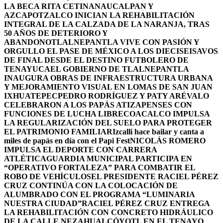
LA BECA RITA CETINA
NAUCALPAN Y
AZCAPOTZALCO INICIAN LA REHABILITACIÓN
INTEGRAL DE LA CALZADA DE LA NARANJA, TRAS
50 AÑOS DE DETERIORO Y
ABANDONO
TLALNEPANTLA VIVE CON PASIÓN Y
ORGULLO EL PASE DE MÉXICO A LOS DIECISEISAVOS
DE FINAL DESDE EL DESTINO FUTBOLERO DE
TENAYUCA
EL GOBIERNO DE TLALNEPANTLA
INAUGURA OBRAS DE INFRAESTRUCTURA URBANA
Y MEJORAMIENTO VISUAL EN LOMAS DE SAN JUAN
IXHUATEPEC
PEDRO RODRÍGUEZ Y PATY ARÉVALO
CELEBRARON A LOS PAPÁS ATIZAPENSES CON
FUNCIONES DE LUCHA LIBRE
COACALCO IMPULSA
LA REGULARIZACIÓN DEL SUELO PARA PROTEGER
EL PATRIMONIO FAMILIAR
Izcalli hace bailar y canta a
miles de papás en día con el Papi Fest
NICOLÁS ROMERO
IMPULSA EL DEPORTE CON CARRERA
ATLÉTICA
GUARDIA MUNICIPAL PARTICIPA EN
“OPERATIVO FORTALEZA” PARA COMBATIR EL
ROBO DE VEHÍCULOS
EL PRESIDENTE RACIEL PÉREZ
CRUZ CONTINÚA CON LA COLOCACIÓN DE
ALUMBRADO CON EL PROGRAMA “LUMINARIA
NUESTRA CIUDAD”
RACIEL PÉREZ CRUZ ENTREGA
LA REHABILITACIÓN CON CONCRETO HIDRÁULICO
DE LA CALLE NEZAHUALCÓYOTL EN EL TENAYO