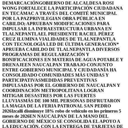
DEMARCACIÓN
GOBIERNO DE ALCALDESA ROSI
WONG FORTALECE LA PARTICIPACIÓN CIUDADANA
EN TECÁMAC A TRAVÉS DEL COMITÉ MUNICIPAL
POR LA PAZ
PRIVILEGIAN OBRA PÚBLICA EN
CABILDO; APRUEBAN MODIFICACIONES PARA
IMPULSAR LA INFRAESTRUCTURA URBANA EN
TLALNEPANTLA
EL PRESIDENTE RACIEL PÉREZ
CRUZ ILUMINA VIALIDADES DE TLALNEPANTLA
CON TECNOLOGÍA LED DE ÚLTIMA GENERACIÓN*
APRUEBA CABILDO DE TLALNEPANTLA DIVERSOS
PROGRAMAS DE REGULARIZACIÓN Y
BONIFICACIONES EN MATERIA DE AGUA POTABLE Y
DRENAJE
EN NAUCALPAN TRABAJO CONJUNTO
ENTRE GOBIERNO MUNICIPAL Y CIUDADANÍA HA
CONSOLIDADO COMUNIDADES MÁS UNIDAS Y
PARTICIPATIVAS
MEDIDAS PREVENTIVAS
IMPULSADAS POR EL GOBIERNO DE NAUCALPAN Y
COORDINACIÓN METROPOLITANA LOGRAN
MITIGAR DESASTRES POR LAS FUERTES
LLUVIAS
MÁS DE 100 MIL PERSONAS DISFRUTARON
LA MAGIA DE LA FERIA PATRONAL SAN PEDRO
2026
Izcalli disminuye 18% robo de vehículo en los primeros 5
meses de 2026
EN NAUCALPAN DE LA MANO DEL
GOBIERNO DE MÉXICO SE CONSOLIDA EL APOYO A
LA EDUCACIÓN, CON LA ENTREGA DE TARJETAS DE