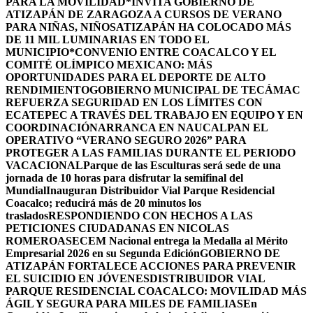
PARA LA MOVILIDAD
*INVITA GOBIERNO DE
ATIZAPÁN DE ZARAGOZA A CURSOS DE VERANO
PARA NIÑAS, NIÑOS
ATIZAPÁN HA COLOCADO MÁS
DE 11 MIL LUMINARIAS EN TODO EL
MUNICIPIO*
CONVENIO ENTRE COACALCO Y EL
COMITÉ OLÍMPICO MEXICANO: MÁS
OPORTUNIDADES PARA EL DEPORTE DE ALTO
RENDIMIENTO
GOBIERNO MUNICIPAL DE TECÁMAC
REFUERZA SEGURIDAD EN LOS LÍMITES CON
ECATEPEC A TRAVÉS DEL TRABAJO EN EQUIPO Y EN
COORDINACIÓN
ARRANCA EN NAUCALPAN EL
OPERATIVO “VERANO SEGURO 2026” PARA
PROTEGER A LAS FAMILIAS DURANTE EL PERIODO
VACACIONAL
Parque de las Esculturas será sede de una
jornada de 10 horas para disfrutar la semifinal del
Mundial
Inauguran Distribuidor Vial Parque Residencial
Coacalco; reducirá más de 20 minutos los
traslados
RESPONDIENDO CON HECHOS A LAS
PETICIONES CIUDADANAS EN NICOLAS
ROMERO
ASECEM Nacional entrega la Medalla al Mérito
Empresarial 2026 en su Segunda Edición
GOBIERNO DE
ATIZAPÁN FORTALECE ACCIONES PARA PREVENIR
EL SUICIDIO EN JÓVENES
DISTRIBUIDOR VIAL
PARQUE RESIDENCIAL COACALCO: MOVILIDAD MÁS
ÁGIL Y SEGURA PARA MILES DE FAMILIAS
En