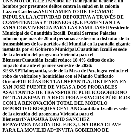
UNA MOTOCICLETA
Policía de Tlalnepantla detiene a un
hombre por presuntos delitos contra la salud en la colonia
Lázaro Cárdenas
AYUNTAMIENTO DE TECÁMAC
IMPULSA LA ACTIVIDAD DEPORTIVA A TRAVÉS DE
COMPETENCIAS Y TORNEOS QUE FOMENTAN LA
SANA CONVIVENCIA PARA LAS FAMILIAS
El Presidente
Municipal de Cuautitlán Izcalli, Daniel Serrano Palacios
informó que más de 20 mil personas asistieron a disfrutar de la
transmisiónes de los partidos del Mundial en la pantalla gigante
instalada por el Gobierno Municipal.
Cuautitlán Izcalli es sede
de la atención del programa Vivienda para el
Bienestar
Cuautitlán Izcalli reduce 18.4% delitos de alto
impacto durante el primer semestre de 2026:
SESNSP
Tlalnepantla, sede de la Mesa de Paz, logra reducir el
robo de vehículos y homicidios con el Mando Unificado
Oriente
POLICÍAS DE TLALNEPANTLA, ​DETIENEN EN
SAN JOSÉ PUENTE DE VIGAS A DOS PROBABLES
ASALTANTES DE TRANSPORTE PÚBLICO
GOBIERNO
DE TLALNEPANTLA RECUPERA ESPACIOS PÚBLICOS
CON LA RENOVACIÓN TOTAL DEL MÓDULO
DEPORTIVO BOSQUES CEYLÁN
Cuautitlán Izcalli es sede
de la atención del programa Vivienda para el
Bienestar
INAUGURA DAVID SÁNCHEZ
REPAVIMENTACIÓN DEL EJE 3, UNA OBRA CLAVE
PARA LA MOVILIDAD
*INVITA GOBIERNO DE