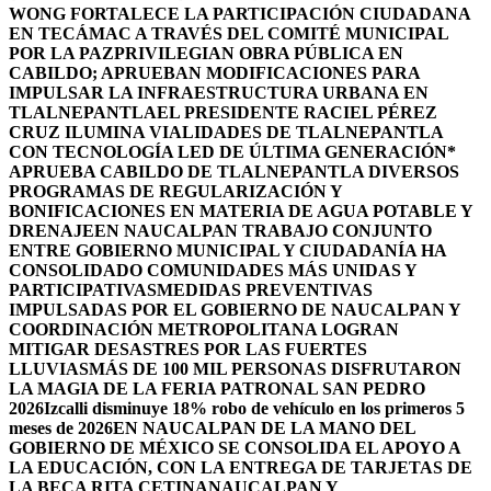
WONG FORTALECE LA PARTICIPACIÓN CIUDADANA
EN TECÁMAC A TRAVÉS DEL COMITÉ MUNICIPAL
POR LA PAZ
PRIVILEGIAN OBRA PÚBLICA EN
CABILDO; APRUEBAN MODIFICACIONES PARA
IMPULSAR LA INFRAESTRUCTURA URBANA EN
TLALNEPANTLA
EL PRESIDENTE RACIEL PÉREZ
CRUZ ILUMINA VIALIDADES DE TLALNEPANTLA
CON TECNOLOGÍA LED DE ÚLTIMA GENERACIÓN*
APRUEBA CABILDO DE TLALNEPANTLA DIVERSOS
PROGRAMAS DE REGULARIZACIÓN Y
BONIFICACIONES EN MATERIA DE AGUA POTABLE Y
DRENAJE
EN NAUCALPAN TRABAJO CONJUNTO
ENTRE GOBIERNO MUNICIPAL Y CIUDADANÍA HA
CONSOLIDADO COMUNIDADES MÁS UNIDAS Y
PARTICIPATIVAS
MEDIDAS PREVENTIVAS
IMPULSADAS POR EL GOBIERNO DE NAUCALPAN Y
COORDINACIÓN METROPOLITANA LOGRAN
MITIGAR DESASTRES POR LAS FUERTES
LLUVIAS
MÁS DE 100 MIL PERSONAS DISFRUTARON
LA MAGIA DE LA FERIA PATRONAL SAN PEDRO
2026
Izcalli disminuye 18% robo de vehículo en los primeros 5
meses de 2026
EN NAUCALPAN DE LA MANO DEL
GOBIERNO DE MÉXICO SE CONSOLIDA EL APOYO A
LA EDUCACIÓN, CON LA ENTREGA DE TARJETAS DE
LA BECA RITA CETINA
NAUCALPAN Y