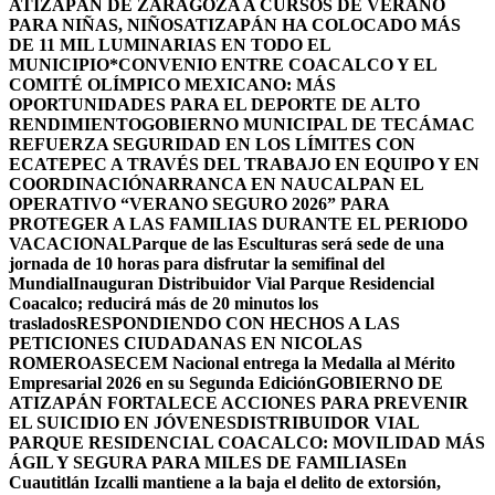
ATIZAPÁN DE ZARAGOZA A CURSOS DE VERANO
PARA NIÑAS, NIÑOS
ATIZAPÁN HA COLOCADO MÁS
DE 11 MIL LUMINARIAS EN TODO EL
MUNICIPIO*
CONVENIO ENTRE COACALCO Y EL
COMITÉ OLÍMPICO MEXICANO: MÁS
OPORTUNIDADES PARA EL DEPORTE DE ALTO
RENDIMIENTO
GOBIERNO MUNICIPAL DE TECÁMAC
REFUERZA SEGURIDAD EN LOS LÍMITES CON
ECATEPEC A TRAVÉS DEL TRABAJO EN EQUIPO Y EN
COORDINACIÓN
ARRANCA EN NAUCALPAN EL
OPERATIVO “VERANO SEGURO 2026” PARA
PROTEGER A LAS FAMILIAS DURANTE EL PERIODO
VACACIONAL
Parque de las Esculturas será sede de una
jornada de 10 horas para disfrutar la semifinal del
Mundial
Inauguran Distribuidor Vial Parque Residencial
Coacalco; reducirá más de 20 minutos los
traslados
RESPONDIENDO CON HECHOS A LAS
PETICIONES CIUDADANAS EN NICOLAS
ROMERO
ASECEM Nacional entrega la Medalla al Mérito
Empresarial 2026 en su Segunda Edición
GOBIERNO DE
ATIZAPÁN FORTALECE ACCIONES PARA PREVENIR
EL SUICIDIO EN JÓVENES
DISTRIBUIDOR VIAL
PARQUE RESIDENCIAL COACALCO: MOVILIDAD MÁS
ÁGIL Y SEGURA PARA MILES DE FAMILIAS
En
Cuautitlán Izcalli mantiene a la baja el delito de extorsión,