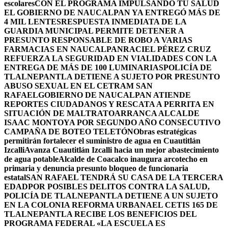
escolares
CON EL PROGRAMA IMPULSANDO TU SALUD
EL GOBIERNO DE NAUCALPAN YA ENTREGÓ MÁS DE
4 MIL LENTES
RESPUESTA INMEDIATA DE LA
GUARDIA MUNICIPAL PERMITE DETENER A
PRESUNTO RESPONSABLE DE ROBO A VARIAS
FARMACIAS EN NAUCALPAN
RACIEL PÉREZ CRUZ
REFUERZA LA SEGURIDAD EN VIALIDADES CON LA
ENTREGA DE MÁS DE 100 LUMINARIAS
POLICÍA DE
TLALNEPANTLA DETIENE A SUJETO POR PRESUNTO
ABUSO SEXUAL EN EL CETRAM SAN
RAFAEL
GOBIERNO DE NAUCALPAN ATIENDE
REPORTES CIUDADANOS Y RESCATA A PERRITA EN
SITUACIÓN DE MALTRATO
ARRANCA ALCALDE
ISAAC MONTOYA POR SEGUNDO AÑO CONSECUTIVO
CAMPAÑA DE BOTEO TELETÓN
Obras estratégicas
permitirán fortalecer el suministro de agua en Cuautitlán
Izcalli
Avanza Cuautitlán Izcalli hacia un mejor abastecimiento
de agua potable
Alcalde de Coacalco inaugura arcotecho en
primaria y denuncia presunto bloqueo de funcionaria
estatal
SAN RAFAEL TENDRÁ SU CASA DE LA TERCERA
EDAD
POR POSIBLES DELITOS CONTRA LA SALUD,
POLICÍA DE TLALNEPANTLA DETIENE A UN SUJETO
EN LA COLONIA REFORMA URBANA
EL CETIS 165 DE
TLALNEPANTLA RECIBE LOS BENEFICIOS DEL
PROGRAMA FEDERAL «LA ESCUELA ES