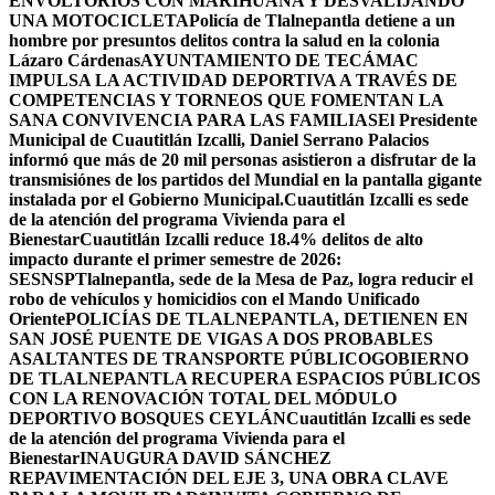
ENVOLTORIOS CON MARIHUANA Y DESVALIJANDO
UNA MOTOCICLETA
Policía de Tlalnepantla detiene a un
hombre por presuntos delitos contra la salud en la colonia
Lázaro Cárdenas
AYUNTAMIENTO DE TECÁMAC
IMPULSA LA ACTIVIDAD DEPORTIVA A TRAVÉS DE
COMPETENCIAS Y TORNEOS QUE FOMENTAN LA
SANA CONVIVENCIA PARA LAS FAMILIAS
El Presidente
Municipal de Cuautitlán Izcalli, Daniel Serrano Palacios
informó que más de 20 mil personas asistieron a disfrutar de la
transmisiónes de los partidos del Mundial en la pantalla gigante
instalada por el Gobierno Municipal.
Cuautitlán Izcalli es sede
de la atención del programa Vivienda para el
Bienestar
Cuautitlán Izcalli reduce 18.4% delitos de alto
impacto durante el primer semestre de 2026:
SESNSP
Tlalnepantla, sede de la Mesa de Paz, logra reducir el
robo de vehículos y homicidios con el Mando Unificado
Oriente
POLICÍAS DE TLALNEPANTLA, ​DETIENEN EN
SAN JOSÉ PUENTE DE VIGAS A DOS PROBABLES
ASALTANTES DE TRANSPORTE PÚBLICO
GOBIERNO
DE TLALNEPANTLA RECUPERA ESPACIOS PÚBLICOS
CON LA RENOVACIÓN TOTAL DEL MÓDULO
DEPORTIVO BOSQUES CEYLÁN
Cuautitlán Izcalli es sede
de la atención del programa Vivienda para el
Bienestar
INAUGURA DAVID SÁNCHEZ
REPAVIMENTACIÓN DEL EJE 3, UNA OBRA CLAVE