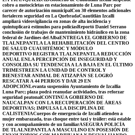
cobro a motocicletas en estacionamiento de Luna Parc por
carecer de autorización municipal
Con 30 elementos adicionales
fortalecen seguridad en La Quebrada
Cuautitlán Izcalli
ampliará videovigilancia en zonas de alta incidencia y
quintuplicará estímulos para policías
Reportó Daniel Serrano
conclusión de trabajos de mantenimiento hidráulico en la zona
federal de Jardines del Alba
ENTREGA EL GOBIERNO DE
TLALNEPANTLA LA REHABILITACIÓN DEL CENTRO
DE SALUD CUAUHTÉMOC Y MÓDULO
DEPORTIVO
REGISTRA TLALNEPANTLA REDUCCIÓN
ANUAL ENLA PERCEPCIÓN DE INSEGURIDAD Y
CONSOLIDA SU TENDENCIA A LA BAJA EN EL ÚLTIMO
TRIMESTRE
EN LA UNIDAD DE CONTROL Y
BIENESTAR ANIMAL DE ATIZAPÁN SE LOGRÓ
RESCATAR A 44 PERROS Y DAR 29 EN
ADOPCIÓN
Levanta suspensión Ayuntamiento de Izcallia
Luna Parc; plaza podrá reanudar actividades, tras reforzar
seguridad peatonal
CONTINÚA GOBIERNO DE
NAUCALPAN CON LA RECUPERACIÓN DE ÁREAS
DEPORTIVAS; IMPULSA LA DISCIPLINA DE
CALISTENIA
Cuerpos de emergencia de Izcalli atienden a
mujer embarazada, tras choque entre taxi y tráiler: está estable
y con acompañamiento de un familiar
ASEGURA POLICÍA
DE TLALNEPANTLA A MASCULINO EN POSESIÓN DE