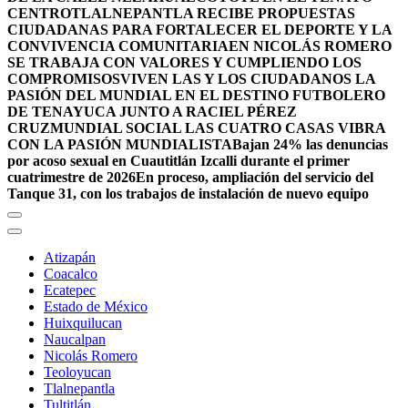
CENTRO
TLALNEPANTLA RECIBE PROPUESTAS
CIUDADANAS PARA FORTALECER EL DEPORTE Y LA
CONVIVENCIA COMUNITARIA
EN NICOLÁS ROMERO
SE TRABAJA CON VALORES Y CUMPLIENDO LOS
COMPROMISOS
VIVEN LAS Y LOS CIUDADANOS LA
PASIÓN DEL MUNDIAL EN EL DESTINO FUTBOLERO
DE TENAYUCA JUNTO A RACIEL PÉREZ
CRUZ
MUNDIAL SOCIAL LAS CUATRO CASAS VIBRA
CON LA PASIÓN MUNDIALISTA
Bajan 24% las denuncias
por acoso sexual en Cuautitlán Izcalli durante el primer
cuatrimestre de 2026
En proceso, ampliación del servicio del
Tanque 31, con los trabajos de instalación de nuevo equipo
Atizapán
Coacalco
Ecatepec
Estado de México
Huixquilucan
Naucalpan
Nicolás Romero
Teoloyucan
Tlalnepantla
Tultitlán