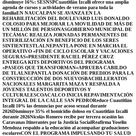
disminuye 16%: SESNSP
Cuautitlán Izcalli ofrece una amplia
agenda de cursos y actividades de verano para toda la
familia
EN NAUCALPAN SE AVANZA EN LA
REHABILITACIÓN DEL BOULEVARD LUIS DONALDO
COLOSIO PARA MEJORAR LA MOVILIDAD DE MÁS DE
UN MILLÓN DE PERSONAS
GOBIERNO MUNICIPAL DE
TECÁMAC REALIZA JORNADAS PERMANENTES DE
ESTERILIZACIÓN EN BENEFICIO DE LOS SERES
SINTIENTES
TLALNEPANTLA PONE EN MARCHA EL
OPERATIVO «FIN DE CICLO ESCOLAR Y VACACIONES
SEGURAS»
PRESIDENTE RACIEL PÉREZ CRUZ
ENTREGA KITS DEPORTIVOS DEL PROGRAMA
«PASEOS QUE TRANSFORMAN»
APRUEBA CABILDO
DE TLALNEPANTLA DONACIÓN DE PREDIOS PARA LA
CONSTRUCCIÓN DE DOS NUEVOSBACHILLERATOS
NACIONALES MARGARITA MAZA Y RESPALDA A
JÓVENES TALENTOS DEPORTIVOS Y
CULTURALES
COACALCO INICIA REPAVIMENTACIÓN
INTEGRAL DE LA CALLE SAN PEDRO
Reduce Cuautitlán
Izcalli 10% las denuncias por acoso sexual durante
2026
Disminuye 35% el homicidio doloso en Cuautitlán Izcalli
durante 2026
Nicolás Romero recibe por tercera ocasión las
Caravanas Itinerantes por la Justicia Social
Reafirma Yoselin
Mendoza respaldo a la educación al acompañar graduaciones
escolares
CON EL PROGRAMA IMPULSANDO TU SALUD