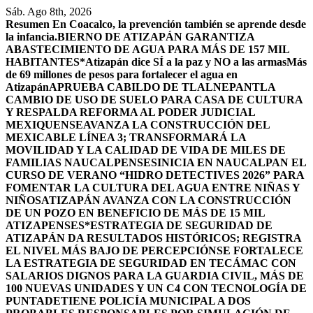
Saltar
Sáb. Ago 8th, 2026
al
Resumen
En Coacalco, la prevención también se aprende desde
contenido
la infancia.
BIERNO DE ATIZAPÁN GARANTIZA
ABASTECIMIENTO DE AGUA PARA MÁS DE 157 MIL
HABITANTES*
Atizapán dice SÍ a la paz y NO a las armas
Más
de 69 millones de pesos para fortalecer el agua en
Atizapán
APRUEBA CABILDO DE TLALNEPANTLA
CAMBIO DE USO DE SUELO PARA CASA DE CULTURA
Y RESPALDA REFORMA AL PODER JUDICIAL
MEXIQUENSE
AVANZA LA CONSTRUCCIÓN DEL
MEXICABLE LÍNEA 3; TRANSFORMARÁ LA
MOVILIDAD Y LA CALIDAD DE VIDA DE MILES DE
FAMILIAS NAUCALPENSES
INICIA EN NAUCALPAN EL
CURSO DE VERANO “HIDRO DETECTIVES 2026” PARA
FOMENTAR LA CULTURA DEL AGUA ENTRE NIÑAS Y
NIÑOS
ATIZAPÁN AVANZA CON LA CONSTRUCCIÓN
DE UN POZO EN BENEFICIO DE MÁS DE 15 MIL
ATIZAPENSES
*ESTRATEGIA DE SEGURIDAD DE
ATIZAPÁN DA RESULTADOS HISTÓRICOS; REGISTRA
EL NIVEL MÁS BAJO DE PERCEPCIÓN
SE FORTALECE
LA ESTRATEGIA DE SEGURIDAD EN TECÁMAC CON
SALARIOS DIGNOS PARA LA GUARDIA CIVIL, MÁS DE
100 NUEVAS UNIDADES Y UN C4 CON TECNOLOGÍA DE
PUNTA
DETIENE POLICÍA MUNICIPAL A DOS