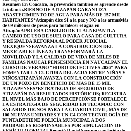
Resumen
En Coacalco, la prevención también se aprende desde
la infancia.
BIERNO DE ATIZAPÁN GARANTIZA
ABASTECIMIENTO DE AGUA PARA MÁS DE 157 MIL
HABITANTES*
Atizapán dice SÍ a la paz y NO a las armas
Más
de 69 millones de pesos para fortalecer el agua en
Atizapán
APRUEBA CABILDO DE TLALNEPANTLA
CAMBIO DE USO DE SUELO PARA CASA DE CULTURA
Y RESPALDA REFORMA AL PODER JUDICIAL
MEXIQUENSE
AVANZA LA CONSTRUCCIÓN DEL
MEXICABLE LÍNEA 3; TRANSFORMARÁ LA
MOVILIDAD Y LA CALIDAD DE VIDA DE MILES DE
FAMILIAS NAUCALPENSES
INICIA EN NAUCALPAN EL
CURSO DE VERANO “HIDRO DETECTIVES 2026” PARA
FOMENTAR LA CULTURA DEL AGUA ENTRE NIÑAS Y
NIÑOS
ATIZAPÁN AVANZA CON LA CONSTRUCCIÓN
DE UN POZO EN BENEFICIO DE MÁS DE 15 MIL
ATIZAPENSES
*ESTRATEGIA DE SEGURIDAD DE
ATIZAPÁN DA RESULTADOS HISTÓRICOS; REGISTRA
EL NIVEL MÁS BAJO DE PERCEPCIÓN
SE FORTALECE
LA ESTRATEGIA DE SEGURIDAD EN TECÁMAC CON
SALARIOS DIGNOS PARA LA GUARDIA CIVIL, MÁS DE
100 NUEVAS UNIDADES Y UN C4 CON TECNOLOGÍA DE
PUNTA
DETIENE POLICÍA MUNICIPAL A DOS
PROBABLES RESPONSABLES POR SIMULACIÓN DE
VEHÍCULO OFICIAL
Reportó Daniel Serrano conclusión de