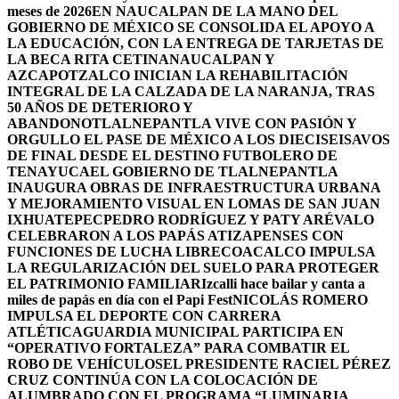
meses de 2026
EN NAUCALPAN DE LA MANO DEL
GOBIERNO DE MÉXICO SE CONSOLIDA EL APOYO A
LA EDUCACIÓN, CON LA ENTREGA DE TARJETAS DE
LA BECA RITA CETINA
NAUCALPAN Y
AZCAPOTZALCO INICIAN LA REHABILITACIÓN
INTEGRAL DE LA CALZADA DE LA NARANJA, TRAS
50 AÑOS DE DETERIORO Y
ABANDONO
TLALNEPANTLA VIVE CON PASIÓN Y
ORGULLO EL PASE DE MÉXICO A LOS DIECISEISAVOS
DE FINAL DESDE EL DESTINO FUTBOLERO DE
TENAYUCA
EL GOBIERNO DE TLALNEPANTLA
INAUGURA OBRAS DE INFRAESTRUCTURA URBANA
Y MEJORAMIENTO VISUAL EN LOMAS DE SAN JUAN
IXHUATEPEC
PEDRO RODRÍGUEZ Y PATY ARÉVALO
CELEBRARON A LOS PAPÁS ATIZAPENSES CON
FUNCIONES DE LUCHA LIBRE
COACALCO IMPULSA
LA REGULARIZACIÓN DEL SUELO PARA PROTEGER
EL PATRIMONIO FAMILIAR
Izcalli hace bailar y canta a
miles de papás en día con el Papi Fest
NICOLÁS ROMERO
IMPULSA EL DEPORTE CON CARRERA
ATLÉTICA
GUARDIA MUNICIPAL PARTICIPA EN
“OPERATIVO FORTALEZA” PARA COMBATIR EL
ROBO DE VEHÍCULOS
EL PRESIDENTE RACIEL PÉREZ
CRUZ CONTINÚA CON LA COLOCACIÓN DE
ALUMBRADO CON EL PROGRAMA “LUMINARIA