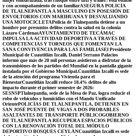
mujer embarazada, tras choque entre taxi y tráiler: está estable
y con acompañamiento de un familiar
ASEGURA POLICÍA
DE TLALNEPANTLA A MASCULINO EN POSESIÓN DE
ENVOLTORIOS CON MARIHUANA Y DESVALIJANDO
UNA MOTOCICLETA
Policía de Tlalnepantla detiene a un
hombre por presuntos delitos contra la salud en la colonia
Lázaro Cárdenas
AYUNTAMIENTO DE TECÁMAC
IMPULSA LA ACTIVIDAD DEPORTIVA A TRAVÉS DE
COMPETENCIAS Y TORNEOS QUE FOMENTAN LA
SANA CONVIVENCIA PARA LAS FAMILIAS
El Presidente
Municipal de Cuautitlán Izcalli, Daniel Serrano Palacios
informó que más de 20 mil personas asistieron a disfrutar de la
transmisiónes de los partidos del Mundial en la pantalla gigante
instalada por el Gobierno Municipal.
Cuautitlán Izcalli es sede
de la atención del programa Vivienda para el
Bienestar
Cuautitlán Izcalli reduce 18.4% delitos de alto
impacto durante el primer semestre de 2026:
SESNSP
Tlalnepantla, sede de la Mesa de Paz, logra reducir el
robo de vehículos y homicidios con el Mando Unificado
Oriente
POLICÍAS DE TLALNEPANTLA, ​DETIENEN EN
SAN JOSÉ PUENTE DE VIGAS A DOS PROBABLES
ASALTANTES DE TRANSPORTE PÚBLICO
GOBIERNO
DE TLALNEPANTLA RECUPERA ESPACIOS PÚBLICOS
CON LA RENOVACIÓN TOTAL DEL MÓDULO
DEPORTIVO BOSQUES CEYLÁN
Cuautitlán Izcalli es sede