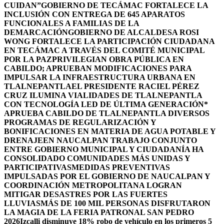
CUIDAN”
GOBIERNO DE TECÁMAC FORTALECE LA
INCLUSIÓN CON ENTREGA DE 645 APARATOS
FUNCIONALES A FAMILIAS DE LA
DEMARCACIÓN
GOBIERNO DE ALCALDESA ROSI
WONG FORTALECE LA PARTICIPACIÓN CIUDADANA
EN TECÁMAC A TRAVÉS DEL COMITÉ MUNICIPAL
POR LA PAZ
PRIVILEGIAN OBRA PÚBLICA EN
CABILDO; APRUEBAN MODIFICACIONES PARA
IMPULSAR LA INFRAESTRUCTURA URBANA EN
TLALNEPANTLA
EL PRESIDENTE RACIEL PÉREZ
CRUZ ILUMINA VIALIDADES DE TLALNEPANTLA
CON TECNOLOGÍA LED DE ÚLTIMA GENERACIÓN*
APRUEBA CABILDO DE TLALNEPANTLA DIVERSOS
PROGRAMAS DE REGULARIZACIÓN Y
BONIFICACIONES EN MATERIA DE AGUA POTABLE Y
DRENAJE
EN NAUCALPAN TRABAJO CONJUNTO
ENTRE GOBIERNO MUNICIPAL Y CIUDADANÍA HA
CONSOLIDADO COMUNIDADES MÁS UNIDAS Y
PARTICIPATIVAS
MEDIDAS PREVENTIVAS
IMPULSADAS POR EL GOBIERNO DE NAUCALPAN Y
COORDINACIÓN METROPOLITANA LOGRAN
MITIGAR DESASTRES POR LAS FUERTES
LLUVIAS
MÁS DE 100 MIL PERSONAS DISFRUTARON
LA MAGIA DE LA FERIA PATRONAL SAN PEDRO
2026
Izcalli disminuye 18% robo de vehículo en los primeros 5