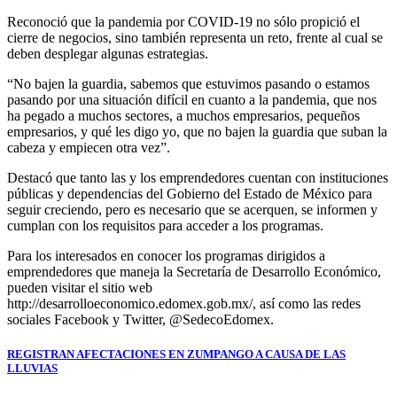
Reconoció que la pandemia por COVID-19 no sólo propició el
cierre de negocios, sino también representa un reto, frente al cual se
deben desplegar algunas estrategias.
“No bajen la guardia, sabemos que estuvimos pasando o estamos
pasando por una situación difícil en cuanto a la pandemia, que nos
ha pegado a muchos sectores, a muchos empresarios, pequeños
empresarios, y qué les digo yo, que no bajen la guardia que suban la
cabeza y empiecen otra vez”.
Destacó que tanto las y los emprendedores cuentan con instituciones
públicas y dependencias del Gobierno del Estado de México para
seguir creciendo, pero es necesario que se acerquen, se informen y
cumplan con los requisitos para acceder a los programas.
Para los interesados en conocer los programas dirigidos a
emprendedores que maneja la Secretaría de Desarrollo Económico,
pueden visitar el sitio web
http://desarrolloeconomico.edomex.gob.mx/, así como las redes
sociales Facebook y Twitter, @SedecoEdomex.
Navegación
REGISTRAN AFECTACIONES EN ZUMPANGO A CAUSA DE LAS
LLUVIAS
de