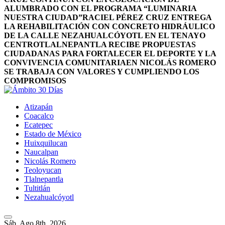
ALUMBRADO CON EL PROGRAMA “LUMINARIA
NUESTRA CIUDAD”
RACIEL PÉREZ CRUZ ENTREGA
LA REHABILITACIÓN CON CONCRETO HIDRÁULICO
DE LA CALLE NEZAHUALCÓYOTL EN EL TENAYO
CENTRO
TLALNEPANTLA RECIBE PROPUESTAS
CIUDADANAS PARA FORTALECER EL DEPORTE Y LA
CONVIVENCIA COMUNITARIA
EN NICOLÁS ROMERO
SE TRABAJA CON VALORES Y CUMPLIENDO LOS
COMPROMISOS
Atizapán
Coacalco
Ecatepec
Estado de México
Huixquilucan
Naucalpan
Nicolás Romero
Teoloyucan
Tlalnepantla
Tultitlán
Nezahualcóyotl
Sáb. Ago 8th, 2026