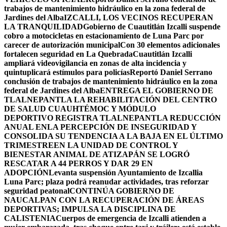
trabajos de mantenimiento hidráulico en la zona federal de
Jardines del Alba
IZCALLI, LOS VECINOS RECUPERAN
LA TRANQUILIDAD
Gobierno de Cuautitlán Izcalli suspende
cobro a motocicletas en estacionamiento de Luna Parc por
carecer de autorización municipal
Con 30 elementos adicionales
fortalecen seguridad en La Quebrada
Cuautitlán Izcalli
ampliará videovigilancia en zonas de alta incidencia y
quintuplicará estímulos para policías
Reportó Daniel Serrano
conclusión de trabajos de mantenimiento hidráulico en la zona
federal de Jardines del Alba
ENTREGA EL GOBIERNO DE
TLALNEPANTLA LA REHABILITACIÓN DEL CENTRO
DE SALUD CUAUHTÉMOC Y MÓDULO
DEPORTIVO
REGISTRA TLALNEPANTLA REDUCCIÓN
ANUAL ENLA PERCEPCIÓN DE INSEGURIDAD Y
CONSOLIDA SU TENDENCIA A LA BAJA EN EL ÚLTIMO
TRIMESTRE
EN LA UNIDAD DE CONTROL Y
BIENESTAR ANIMAL DE ATIZAPÁN SE LOGRÓ
RESCATAR A 44 PERROS Y DAR 29 EN
ADOPCIÓN
Levanta suspensión Ayuntamiento de Izcallia
Luna Parc; plaza podrá reanudar actividades, tras reforzar
seguridad peatonal
CONTINÚA GOBIERNO DE
NAUCALPAN CON LA RECUPERACIÓN DE ÁREAS
DEPORTIVAS; IMPULSA LA DISCIPLINA DE
CALISTENIA
Cuerpos de emergencia de Izcalli atienden a