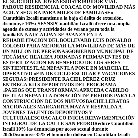
EL SUICIDIO EN JÓVENES
DISTRIBUIDOR VIAL
PARQUE RESIDENCIAL COACALCO: MOVILIDAD MÁS
ÁGIL Y SEGURA PARA MILES DE FAMILIAS
En
Cuautitlán Izcalli mantiene a la baja el delito de extorsión,
disminuye 16%: SESNSP
Cuautitlán Izcalli ofrece una amplia
agenda de cursos y actividades de verano para toda la
familia
EN NAUCALPAN SE AVANZA EN LA
REHABILITACIÓN DEL BOULEVARD LUIS DONALDO
COLOSIO PARA MEJORAR LA MOVILIDAD DE MÁS DE
UN MILLÓN DE PERSONAS
GOBIERNO MUNICIPAL DE
TECÁMAC REALIZA JORNADAS PERMANENTES DE
ESTERILIZACIÓN EN BENEFICIO DE LOS SERES
SINTIENTES
TLALNEPANTLA PONE EN MARCHA EL
OPERATIVO «FIN DE CICLO ESCOLAR Y VACACIONES
SEGURAS»
PRESIDENTE RACIEL PÉREZ CRUZ
ENTREGA KITS DEPORTIVOS DEL PROGRAMA
«PASEOS QUE TRANSFORMAN»
APRUEBA CABILDO
DE TLALNEPANTLA DONACIÓN DE PREDIOS PARA LA
CONSTRUCCIÓN DE DOS NUEVOSBACHILLERATOS
NACIONALES MARGARITA MAZA Y RESPALDA A
JÓVENES TALENTOS DEPORTIVOS Y
CULTURALES
COACALCO INICIA REPAVIMENTACIÓN
INTEGRAL DE LA CALLE SAN PEDRO
Reduce Cuautitlán
Izcalli 10% las denuncias por acoso sexual durante
2026
Disminuye 35% el homicidio doloso en Cuautitlán Izcalli