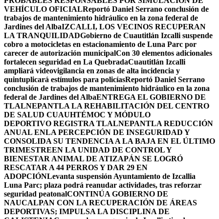
PROBABLES RESPONSABLES POR SIMULACIÓN DE
VEHÍCULO OFICIAL
Reportó Daniel Serrano conclusión de
trabajos de mantenimiento hidráulico en la zona federal de
Jardines del Alba
IZCALLI, LOS VECINOS RECUPERAN
LA TRANQUILIDAD
Gobierno de Cuautitlán Izcalli suspende
cobro a motocicletas en estacionamiento de Luna Parc por
carecer de autorización municipal
Con 30 elementos adicionales
fortalecen seguridad en La Quebrada
Cuautitlán Izcalli
ampliará videovigilancia en zonas de alta incidencia y
quintuplicará estímulos para policías
Reportó Daniel Serrano
conclusión de trabajos de mantenimiento hidráulico en la zona
federal de Jardines del Alba
ENTREGA EL GOBIERNO DE
TLALNEPANTLA LA REHABILITACIÓN DEL CENTRO
DE SALUD CUAUHTÉMOC Y MÓDULO
DEPORTIVO
REGISTRA TLALNEPANTLA REDUCCIÓN
ANUAL ENLA PERCEPCIÓN DE INSEGURIDAD Y
CONSOLIDA SU TENDENCIA A LA BAJA EN EL ÚLTIMO
TRIMESTRE
EN LA UNIDAD DE CONTROL Y
BIENESTAR ANIMAL DE ATIZAPÁN SE LOGRÓ
RESCATAR A 44 PERROS Y DAR 29 EN
ADOPCIÓN
Levanta suspensión Ayuntamiento de Izcallia
Luna Parc; plaza podrá reanudar actividades, tras reforzar
seguridad peatonal
CONTINÚA GOBIERNO DE
NAUCALPAN CON LA RECUPERACIÓN DE ÁREAS
DEPORTIVAS; IMPULSA LA DISCIPLINA DE