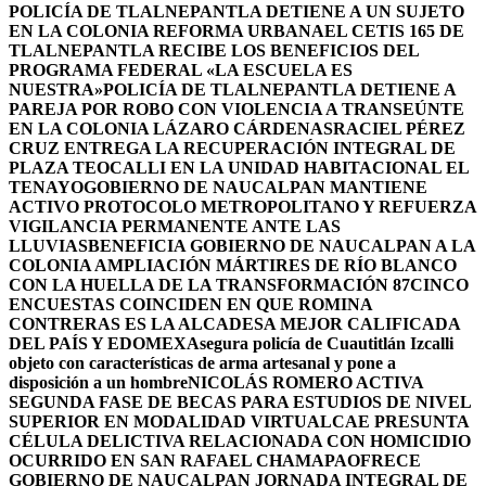
POLICÍA DE TLALNEPANTLA DETIENE A UN SUJETO
EN LA COLONIA REFORMA URBANA
EL CETIS 165 DE
TLALNEPANTLA RECIBE LOS BENEFICIOS DEL
PROGRAMA FEDERAL «LA ESCUELA ES
NUESTRA»
POLICÍA DE TLALNEPANTLA DETIENE A
PAREJA POR ROBO CON VIOLENCIA A TRANSEÚNTE
EN LA COLONIA LÁZARO CÁRDENAS
RACIEL PÉREZ
CRUZ ENTREGA LA RECUPERACIÓN INTEGRAL DE
PLAZA TEOCALLI EN LA UNIDAD HABITACIONAL EL
TENAYO
GOBIERNO DE NAUCALPAN MANTIENE
ACTIVO PROTOCOLO METROPOLITANO Y REFUERZA
VIGILANCIA PERMANENTE ANTE LAS
LLUVIAS
BENEFICIA GOBIERNO DE NAUCALPAN A LA
COLONIA AMPLIACIÓN MÁRTIRES DE RÍO BLANCO
CON LA HUELLA DE LA TRANSFORMACIÓN 87
CINCO
ENCUESTAS COINCIDEN EN QUE ROMINA
CONTRERAS ES LA ALCADESA MEJOR CALIFICADA
DEL PAÍS Y EDOMEX
Asegura policía de Cuautitlán Izcalli
objeto con características de arma artesanal y pone a
disposición a un hombre
NICOLÁS ROMERO ACTIVA
SEGUNDA FASE DE BECAS PARA ESTUDIOS DE NIVEL
SUPERIOR EN MODALIDAD VIRTUAL
CAE PRESUNTA
CÉLULA DELICTIVA RELACIONADA CON HOMICIDIO
OCURRIDO EN SAN RAFAEL CHAMAPA
OFRECE
GOBIERNO DE NAUCALPAN JORNADA INTEGRAL DE