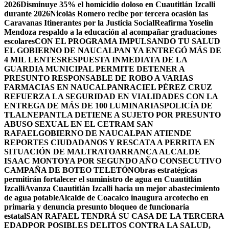
2026
Disminuye 35% el homicidio doloso en Cuautitlán Izcalli
durante 2026
Nicolás Romero recibe por tercera ocasión las
Caravanas Itinerantes por la Justicia Social
Reafirma Yoselin
Mendoza respaldo a la educación al acompañar graduaciones
escolares
CON EL PROGRAMA IMPULSANDO TU SALUD
EL GOBIERNO DE NAUCALPAN YA ENTREGÓ MÁS DE
4 MIL LENTES
RESPUESTA INMEDIATA DE LA
GUARDIA MUNICIPAL PERMITE DETENER A
PRESUNTO RESPONSABLE DE ROBO A VARIAS
FARMACIAS EN NAUCALPAN
RACIEL PÉREZ CRUZ
REFUERZA LA SEGURIDAD EN VIALIDADES CON LA
ENTREGA DE MÁS DE 100 LUMINARIAS
POLICÍA DE
TLALNEPANTLA DETIENE A SUJETO POR PRESUNTO
ABUSO SEXUAL EN EL CETRAM SAN
RAFAEL
GOBIERNO DE NAUCALPAN ATIENDE
REPORTES CIUDADANOS Y RESCATA A PERRITA EN
SITUACIÓN DE MALTRATO
ARRANCA ALCALDE
ISAAC MONTOYA POR SEGUNDO AÑO CONSECUTIVO
CAMPAÑA DE BOTEO TELETÓN
Obras estratégicas
permitirán fortalecer el suministro de agua en Cuautitlán
Izcalli
Avanza Cuautitlán Izcalli hacia un mejor abastecimiento
de agua potable
Alcalde de Coacalco inaugura arcotecho en
primaria y denuncia presunto bloqueo de funcionaria
estatal
SAN RAFAEL TENDRÁ SU CASA DE LA TERCERA
EDAD
POR POSIBLES DELITOS CONTRA LA SALUD,