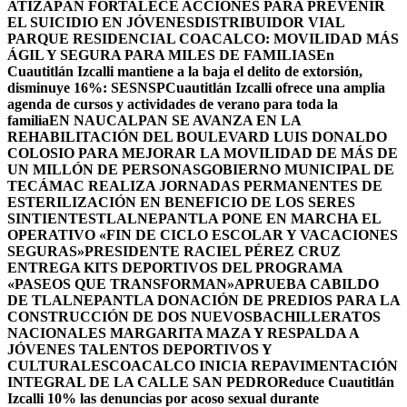
ATIZAPÁN FORTALECE ACCIONES PARA PREVENIR
EL SUICIDIO EN JÓVENES
DISTRIBUIDOR VIAL
PARQUE RESIDENCIAL COACALCO: MOVILIDAD MÁS
ÁGIL Y SEGURA PARA MILES DE FAMILIAS
En
Cuautitlán Izcalli mantiene a la baja el delito de extorsión,
disminuye 16%: SESNSP
Cuautitlán Izcalli ofrece una amplia
agenda de cursos y actividades de verano para toda la
familia
EN NAUCALPAN SE AVANZA EN LA
REHABILITACIÓN DEL BOULEVARD LUIS DONALDO
COLOSIO PARA MEJORAR LA MOVILIDAD DE MÁS DE
UN MILLÓN DE PERSONAS
GOBIERNO MUNICIPAL DE
TECÁMAC REALIZA JORNADAS PERMANENTES DE
ESTERILIZACIÓN EN BENEFICIO DE LOS SERES
SINTIENTES
TLALNEPANTLA PONE EN MARCHA EL
OPERATIVO «FIN DE CICLO ESCOLAR Y VACACIONES
SEGURAS»
PRESIDENTE RACIEL PÉREZ CRUZ
ENTREGA KITS DEPORTIVOS DEL PROGRAMA
«PASEOS QUE TRANSFORMAN»
APRUEBA CABILDO
DE TLALNEPANTLA DONACIÓN DE PREDIOS PARA LA
CONSTRUCCIÓN DE DOS NUEVOSBACHILLERATOS
NACIONALES MARGARITA MAZA Y RESPALDA A
JÓVENES TALENTOS DEPORTIVOS Y
CULTURALES
COACALCO INICIA REPAVIMENTACIÓN
INTEGRAL DE LA CALLE SAN PEDRO
Reduce Cuautitlán
Izcalli 10% las denuncias por acoso sexual durante