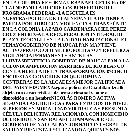
EN LA COLONIA REFORMA URBANA
EL CETIS 165 DE
TLALNEPANTLA RECIBE LOS BENEFICIOS DEL
PROGRAMA FEDERAL «LA ESCUELA ES
NUESTRA»
POLICÍA DE TLALNEPANTLA DETIENE A
PAREJA POR ROBO CON VIOLENCIA A TRANSEÚNTE
EN LA COLONIA LÁZARO CÁRDENAS
RACIEL PÉREZ
CRUZ ENTREGA LA RECUPERACIÓN INTEGRAL DE
PLAZA TEOCALLI EN LA UNIDAD HABITACIONAL EL
TENAYO
GOBIERNO DE NAUCALPAN MANTIENE
ACTIVO PROTOCOLO METROPOLITANO Y REFUERZA
VIGILANCIA PERMANENTE ANTE LAS
LLUVIAS
BENEFICIA GOBIERNO DE NAUCALPAN A LA
COLONIA AMPLIACIÓN MÁRTIRES DE RÍO BLANCO
CON LA HUELLA DE LA TRANSFORMACIÓN 87
CINCO
ENCUESTAS COINCIDEN EN QUE ROMINA
CONTRERAS ES LA ALCADESA MEJOR CALIFICADA
DEL PAÍS Y EDOMEX
Asegura policía de Cuautitlán Izcalli
objeto con características de arma artesanal y pone a
disposición a un hombre
NICOLÁS ROMERO ACTIVA
SEGUNDA FASE DE BECAS PARA ESTUDIOS DE NIVEL
SUPERIOR EN MODALIDAD VIRTUAL
CAE PRESUNTA
CÉLULA DELICTIVA RELACIONADA CON HOMICIDIO
OCURRIDO EN SAN RAFAEL CHAMAPA
OFRECE
GOBIERNO DE NAUCALPAN JORNADA INTEGRAL DE
SALUD Y BIENESTAR “CUIDANDO A QUIENES NOS