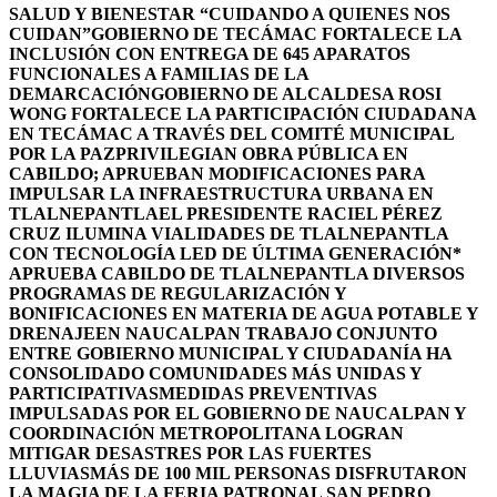
SALUD Y BIENESTAR “CUIDANDO A QUIENES NOS
CUIDAN”
GOBIERNO DE TECÁMAC FORTALECE LA
INCLUSIÓN CON ENTREGA DE 645 APARATOS
FUNCIONALES A FAMILIAS DE LA
DEMARCACIÓN
GOBIERNO DE ALCALDESA ROSI
WONG FORTALECE LA PARTICIPACIÓN CIUDADANA
EN TECÁMAC A TRAVÉS DEL COMITÉ MUNICIPAL
POR LA PAZ
PRIVILEGIAN OBRA PÚBLICA EN
CABILDO; APRUEBAN MODIFICACIONES PARA
IMPULSAR LA INFRAESTRUCTURA URBANA EN
TLALNEPANTLA
EL PRESIDENTE RACIEL PÉREZ
CRUZ ILUMINA VIALIDADES DE TLALNEPANTLA
CON TECNOLOGÍA LED DE ÚLTIMA GENERACIÓN*
APRUEBA CABILDO DE TLALNEPANTLA DIVERSOS
PROGRAMAS DE REGULARIZACIÓN Y
BONIFICACIONES EN MATERIA DE AGUA POTABLE Y
DRENAJE
EN NAUCALPAN TRABAJO CONJUNTO
ENTRE GOBIERNO MUNICIPAL Y CIUDADANÍA HA
CONSOLIDADO COMUNIDADES MÁS UNIDAS Y
PARTICIPATIVAS
MEDIDAS PREVENTIVAS
IMPULSADAS POR EL GOBIERNO DE NAUCALPAN Y
COORDINACIÓN METROPOLITANA LOGRAN
MITIGAR DESASTRES POR LAS FUERTES
LLUVIAS
MÁS DE 100 MIL PERSONAS DISFRUTARON
LA MAGIA DE LA FERIA PATRONAL SAN PEDRO