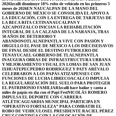
2026
Izcalli disminuye 18% robo de vehículo en los primeros 5
meses de 2026
EN NAUCALPAN DE LA MANO DEL
GOBIERNO DE MÉXICO SE CONSOLIDA EL APOYO A
LA EDUCACIÓN, CON LA ENTREGA DE TARJETAS DE
LA BECA RITA CETINA
NAUCALPAN Y
AZCAPOTZALCO INICIAN LA REHABILITACIÓN
INTEGRAL DE LA CALZADA DE LA NARANJA, TRAS
50 AÑOS DE DETERIORO Y
ABANDONO
TLALNEPANTLA VIVE CON PASIÓN Y
ORGULLO EL PASE DE MÉXICO A LOS DIECISEISAVOS
DE FINAL DESDE EL DESTINO FUTBOLERO DE
TENAYUCA
EL GOBIERNO DE TLALNEPANTLA
INAUGURA OBRAS DE INFRAESTRUCTURA URBANA
Y MEJORAMIENTO VISUAL EN LOMAS DE SAN JUAN
IXHUATEPEC
PEDRO RODRÍGUEZ Y PATY ARÉVALO
CELEBRARON A LOS PAPÁS ATIZAPENSES CON
FUNCIONES DE LUCHA LIBRE
COACALCO IMPULSA
LA REGULARIZACIÓN DEL SUELO PARA PROTEGER
EL PATRIMONIO FAMILIAR
Izcalli hace bailar y canta a
miles de papás en día con el Papi Fest
NICOLÁS ROMERO
IMPULSA EL DEPORTE CON CARRERA
ATLÉTICA
GUARDIA MUNICIPAL PARTICIPA EN
“OPERATIVO FORTALEZA” PARA COMBATIR EL
ROBO DE VEHÍCULOS
EL PRESIDENTE RACIEL PÉREZ
CRUZ CONTINÚA CON LA COLOCACIÓN DE