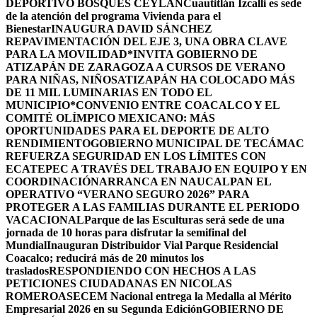
DEPORTIVO BOSQUES CEYLÁN
Cuautitlán Izcalli es sede
de la atención del programa Vivienda para el
Bienestar
INAUGURA DAVID SÁNCHEZ
REPAVIMENTACIÓN DEL EJE 3, UNA OBRA CLAVE
PARA LA MOVILIDAD
*INVITA GOBIERNO DE
ATIZAPÁN DE ZARAGOZA A CURSOS DE VERANO
PARA NIÑAS, NIÑOS
ATIZAPÁN HA COLOCADO MÁS
DE 11 MIL LUMINARIAS EN TODO EL
MUNICIPIO*
CONVENIO ENTRE COACALCO Y EL
COMITÉ OLÍMPICO MEXICANO: MÁS
OPORTUNIDADES PARA EL DEPORTE DE ALTO
RENDIMIENTO
GOBIERNO MUNICIPAL DE TECÁMAC
REFUERZA SEGURIDAD EN LOS LÍMITES CON
ECATEPEC A TRAVÉS DEL TRABAJO EN EQUIPO Y EN
COORDINACIÓN
ARRANCA EN NAUCALPAN EL
OPERATIVO “VERANO SEGURO 2026” PARA
PROTEGER A LAS FAMILIAS DURANTE EL PERIODO
VACACIONAL
Parque de las Esculturas será sede de una
jornada de 10 horas para disfrutar la semifinal del
Mundial
Inauguran Distribuidor Vial Parque Residencial
Coacalco; reducirá más de 20 minutos los
traslados
RESPONDIENDO CON HECHOS A LAS
PETICIONES CIUDADANAS EN NICOLAS
ROMERO
ASECEM Nacional entrega la Medalla al Mérito
Empresarial 2026 en su Segunda Edición
GOBIERNO DE