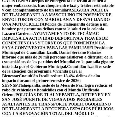
CALISTENIA
Cuerpos de emergencia de Izcalli atienden a
mujer embarazada, tras choque entre taxi y tráiler: está estable
y con acompañamiento de un familiar
ASEGURA POLICÍA
DE TLALNEPANTLA A MASCULINO EN POSESIÓN DE
ENVOLTORIOS CON MARIHUANA Y DESVALIJANDO
UNA MOTOCICLETA
Policía de Tlalnepantla detiene a un
hombre por presuntos delitos contra la salud en la colonia
Lázaro Cárdenas
AYUNTAMIENTO DE TECÁMAC
IMPULSA LA ACTIVIDAD DEPORTIVA A TRAVÉS DE
COMPETENCIAS Y TORNEOS QUE FOMENTAN LA
SANA CONVIVENCIA PARA LAS FAMILIAS
El Presidente
Municipal de Cuautitlán Izcalli, Daniel Serrano Palacios
informó que más de 20 mil personas asistieron a disfrutar de la
transmisiónes de los partidos del Mundial en la pantalla gigante
instalada por el Gobierno Municipal.
Cuautitlán Izcalli es sede
de la atención del programa Vivienda para el
Bienestar
Cuautitlán Izcalli reduce 18.4% delitos de alto
impacto durante el primer semestre de 2026:
SESNSP
Tlalnepantla, sede de la Mesa de Paz, logra reducir el
robo de vehículos y homicidios con el Mando Unificado
Oriente
POLICÍAS DE TLALNEPANTLA, ​DETIENEN EN
SAN JOSÉ PUENTE DE VIGAS A DOS PROBABLES
ASALTANTES DE TRANSPORTE PÚBLICO
GOBIERNO
DE TLALNEPANTLA RECUPERA ESPACIOS PÚBLICOS
CON LA RENOVACIÓN TOTAL DEL MÓDULO