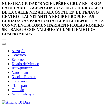
NUESTRA CIUDAD”
RACIEL PÉREZ CRUZ ENTREGA
LA REHABILITACIÓN CON CONCRETO HIDRÁULICO
DE LA CALLE NEZAHUALCÓYOTL EN EL TENAYO
CENTRO
TLALNEPANTLA RECIBE PROPUESTAS
CIUDADANAS PARA FORTALECER EL DEPORTE Y LA
CONVIVENCIA COMUNITARIA
EN NICOLÁS ROMERO
SE TRABAJA CON VALORES Y CUMPLIENDO LOS
COMPROMISOS
Atizapán
Coacalco
Ecatepec
Estado de México
Huixquilucan
Naucalpan
Nicolás Romero
Teoloyucan
Tlalnepantla
Tultitlán
Nezahualcóyotl