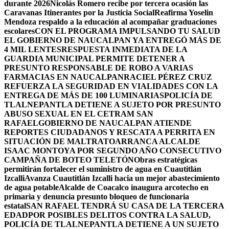
durante 2026
Nicolás Romero recibe por tercera ocasión las
Caravanas Itinerantes por la Justicia Social
Reafirma Yoselin
Mendoza respaldo a la educación al acompañar graduaciones
escolares
CON EL PROGRAMA IMPULSANDO TU SALUD
EL GOBIERNO DE NAUCALPAN YA ENTREGÓ MÁS DE
4 MIL LENTES
RESPUESTA INMEDIATA DE LA
GUARDIA MUNICIPAL PERMITE DETENER A
PRESUNTO RESPONSABLE DE ROBO A VARIAS
FARMACIAS EN NAUCALPAN
RACIEL PÉREZ CRUZ
REFUERZA LA SEGURIDAD EN VIALIDADES CON LA
ENTREGA DE MÁS DE 100 LUMINARIAS
POLICÍA DE
TLALNEPANTLA DETIENE A SUJETO POR PRESUNTO
ABUSO SEXUAL EN EL CETRAM SAN
RAFAEL
GOBIERNO DE NAUCALPAN ATIENDE
REPORTES CIUDADANOS Y RESCATA A PERRITA EN
SITUACIÓN DE MALTRATO
ARRANCA ALCALDE
ISAAC MONTOYA POR SEGUNDO AÑO CONSECUTIVO
CAMPAÑA DE BOTEO TELETÓN
Obras estratégicas
permitirán fortalecer el suministro de agua en Cuautitlán
Izcalli
Avanza Cuautitlán Izcalli hacia un mejor abastecimiento
de agua potable
Alcalde de Coacalco inaugura arcotecho en
primaria y denuncia presunto bloqueo de funcionaria
estatal
SAN RAFAEL TENDRÁ SU CASA DE LA TERCERA
EDAD
POR POSIBLES DELITOS CONTRA LA SALUD,
POLICÍA DE TLALNEPANTLA DETIENE A UN SUJETO