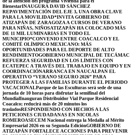
de la atención del programa Vivienda para el
Bienestar
INAUGURA DAVID SÁNCHEZ
REPAVIMENTACIÓN DEL EJE 3, UNA OBRA CLAVE
PARA LA MOVILIDAD
*INVITA GOBIERNO DE
ATIZAPÁN DE ZARAGOZA A CURSOS DE VERANO
PARA NIÑAS, NIÑOS
ATIZAPÁN HA COLOCADO MÁS
DE 11 MIL LUMINARIAS EN TODO EL
MUNICIPIO*
CONVENIO ENTRE COACALCO Y EL
COMITÉ OLÍMPICO MEXICANO: MÁS
OPORTUNIDADES PARA EL DEPORTE DE ALTO
RENDIMIENTO
GOBIERNO MUNICIPAL DE TECÁMAC
REFUERZA SEGURIDAD EN LOS LÍMITES CON
ECATEPEC A TRAVÉS DEL TRABAJO EN EQUIPO Y EN
COORDINACIÓN
ARRANCA EN NAUCALPAN EL
OPERATIVO “VERANO SEGURO 2026” PARA
PROTEGER A LAS FAMILIAS DURANTE EL PERIODO
VACACIONAL
Parque de las Esculturas será sede de una
jornada de 10 horas para disfrutar la semifinal del
Mundial
Inauguran Distribuidor Vial Parque Residencial
Coacalco; reducirá más de 20 minutos los
traslados
RESPONDIENDO CON HECHOS A LAS
PETICIONES CIUDADANAS EN NICOLAS
ROMERO
ASECEM Nacional entrega la Medalla al Mérito
Empresarial 2026 en su Segunda Edición
GOBIERNO DE
ATIZAPÁN FORTALECE ACCIONES PARA PREVENIR