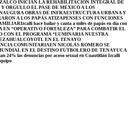
ALCO INICIAN LA REHABILITACIÓN INTEGRAL DE
Y ORGULLO EL PASE DE MÉXICO A LOS
INAUGURA OBRAS DE INFRAESTRUCTURA URBANA Y
ARON A LOS PAPÁS ATIZAPENSES CON FUNCIONES
AMILIAR
Izcalli hace bailar y canta a miles de papás en día con
A EN “OPERATIVO FORTALEZA” PARA COMBATIR EL
O CON EL PROGRAMA “LUMINARIA NUESTRA
NEZAHUALCÓYOTL EN EL TENAYO
ENCIA COMUNITARIA
EN NICOLÁS ROMERO SE
 MUNDIAL EN EL DESTINO FUTBOLERO DE TENAYUCA
an 24% las denuncias por acoso sexual en Cuautitlán Izcalli
equipo