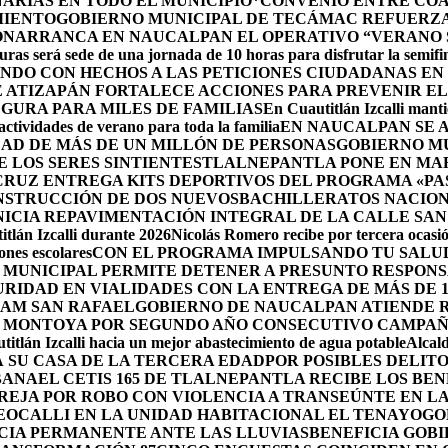
ARIAS EN TODO EL MUNICIPIO*
CONVENIO ENTRE COA
MIENTO
GOBIERNO MUNICIPAL DE TECÁMAC REFUERZA 
ÓN
ARRANCA EN NAUCALPAN EL OPERATIVO “VERANO S
uras será sede de una jornada de 10 horas para disfrutar la semifi
NDO CON HECHOS A LAS PETICIONES CIUDADANAS E
 ATIZAPÁN FORTALECE ACCIONES PARA PREVENIR EL 
GURA PARA MILES DE FAMILIAS
En Cuautitlán Izcalli manti
actividades de verano para toda la familia
EN NAUCALPAN SE 
AD DE MÁS DE UN MILLÓN DE PERSONAS
GOBIERNO M
 LOS SERES SINTIENTES
TLALNEPANTLA PONE EN MAR
CRUZ ENTREGA KITS DEPORTIVOS DEL PROGRAMA «P
NSTRUCCIÓN DE DOS NUEVOSBACHILLERATOS NACION
ICIA REPAVIMENTACIÓN INTEGRAL DE LA CALLE SAN
tlán Izcalli durante 2026
Nicolás Romero recibe por tercera ocasión
nes escolares
CON EL PROGRAMA IMPULSANDO TU SALUD
 MUNICIPAL PERMITE DETENER A PRESUNTO RESPONS
RIDAD EN VIALIDADES CON LA ENTREGA DE MÁS DE 
RAM SAN RAFAEL
GOBIERNO DE NAUCALPAN ATIENDE R
 MONTOYA POR SEGUNDO AÑO CONSECUTIVO CAMPAÑ
itlán Izcalli hacia un mejor abastecimiento de agua potable
Alcal
 SU CASA DE LA TERCERA EDAD
POR POSIBLES DELIT
BANA
EL CETIS 165 DE TLALNEPANTLA RECIBE LOS BE
AREJA POR ROBO CON VIOLENCIA A TRANSEÚNTE EN 
EOCALLI EN LA UNIDAD HABITACIONAL EL TENAYO
GO
CIA PERMANENTE ANTE LAS LLUVIAS
BENEFICIA GOB