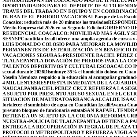
NIÑOS
ATIZAPÁN HA COLOCADO MÁS DE 11 MIL LUMIN
OPORTUNIDADES PARA EL DEPORTE DE ALTO RENDI
TRAVÉS DEL TRABAJO EN EQUIPO Y EN COORDINACI
DURANTE EL PERIODO VACACIONAL
Parque de las Escult
Coacalco; reducirá más de 20 minutos los traslados
RESPONDIE
Mérito Empresarial 2026 en su Segunda Edición
GOBIERNO DE
RESIDENCIAL COACALCO: MOVILIDAD MÁS ÁGIL Y SE
SESNSP
Cuautitlán Izcalli ofrece una amplia agenda de cursos y 
LUIS DONALDO COLOSIO PARA MEJORAR LA MOVILID
PERMANENTES DE ESTERILIZACIÓN EN BENEFICIO DE
VACACIONES SEGURAS»
PRESIDENTE RACIEL PÉREZ 
TLALNEPANTLA DONACIÓN DE PREDIOS PARA LA CO
TALENTOS DEPORTIVOS Y CULTURALES
COACALCO IN
sexual durante 2026
Disminuye 35% el homicidio doloso en Cuauti
Yoselin Mendoza respaldo a la educación al acompañar graduacio
4 MIL LENTES
RESPUESTA INMEDIATA DE LA GUARDIA
NAUCALPAN
RACIEL PÉREZ CRUZ REFUERZA LA SEGU
A SUJETO POR PRESUNTO ABUSO SEXUAL EN EL CET
SITUACIÓN DE MALTRATO
ARRANCA ALCALDE ISAAC
fortalecer el suministro de agua en Cuautitlán Izcalli
Avanza Cuaut
presunto bloqueo de funcionaria estatal
SAN RAFAEL TENDRÁ
DETIENE A UN SUJETO EN LA COLONIA REFORMA UR
NUESTRA»
POLICÍA DE TLALNEPANTLA DETIENE A P
ENTREGA LA RECUPERACIÓN INTEGRAL DE PLAZA T
PROTOCOLO METROPOLITANO Y REFUERZA VIGILAN