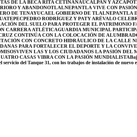
TAS DE LA BECA RITA CETINA
NAUCALPAN Y AZCAPOTZ
ERIORO Y ABANDONO
TLALNEPANTLA VIVE CON PASIÓN 
OLERO DE TENAYUCA
EL GOBIERNO DE TLALNEPANTLA 
HUATEPEC
PEDRO RODRÍGUEZ Y PATY ARÉVALO CELEBR
ACIÓN DEL SUELO PARA PROTEGER EL PATRIMONIO F
ON CARRERA ATLÉTICA
GUARDIA MUNICIPAL PARTICIP
 CRUZ CONTINÚA CON LA COLOCACIÓN DE ALUMBRAD
ITACIÓN CON CONCRETO HIDRÁULICO DE LA CALLE 
DANAS PARA FORTALECER EL DEPORTE Y LA CONVIV
OMISOS
VIVEN LAS Y LOS CIUDADANOS LA PASIÓN DEL
CUATRO CASAS VIBRA CON LA PASIÓN MUNDIALISTA
Baj
l servicio del Tanque 31, con los trabajos de instalación de nuevo 