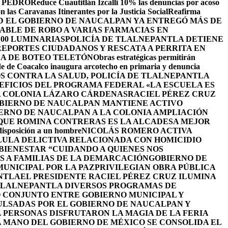
 PEDRO
Reduce Cuautitlán Izcalli 10% las denuncias por acoso
 las Caravanas Itinerantes por la Justicia Social
Reafirma
 EL GOBIERNO DE NAUCALPAN YA ENTREGÓ MÁS DE
ABLE DE ROBO A VARIAS FARMACIAS EN
100 LUMINARIAS
POLICÍA DE TLALNEPANTLA DETIENE
EPORTES CIUDADANOS Y RESCATA A PERRITA EN
A DE BOTEO TELETÓN
Obras estratégicas permitirán
de de Coacalco inaugura arcotecho en primaria y denuncia
OS CONTRA LA SALUD, POLICÍA DE TLALNEPANTLA
NEFICIOS DEL PROGRAMA FEDERAL «LA ESCUELA ES
LA COLONIA LÁZARO CÁRDENAS
RACIEL PÉREZ CRUZ
BIERNO DE NAUCALPAN MANTIENE ACTIVO
IERNO DE NAUCALPAN A LA COLONIA AMPLIACIÓN
 QUE ROMINA CONTRERAS ES LA ALCADESA MEJOR
 disposición a un hombre
NICOLÁS ROMERO ACTIVA
LULA DELICTIVA RELACIONADA CON HOMICIDIO
BIENESTAR “CUIDANDO A QUIENES NOS
S A FAMILIAS DE LA DEMARCACIÓN
GOBIERNO DE
UNICIPAL POR LA PAZ
PRIVILEGIAN OBRA PÚBLICA
NTLA
EL PRESIDENTE RACIEL PÉREZ CRUZ ILUMINA
TLALNEPANTLA DIVERSOS PROGRAMAS DE
 CONJUNTO ENTRE GOBIERNO MUNICIPAL Y
ULSADAS POR EL GOBIERNO DE NAUCALPAN Y
L PERSONAS DISFRUTARON LA MAGIA DE LA FERIA
 MANO DEL GOBIERNO DE MÉXICO SE CONSOLIDA EL