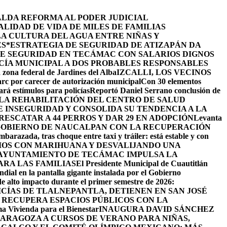
ALDA REFORMA AL PODER JUDICIAL
LIDAD DE VIDA DE MILES DE FAMILIAS
LA CULTURA DEL AGUA ENTRE NIÑAS Y
ES
*ESTRATEGIA DE SEGURIDAD DE ATIZAPÁN DA
DE SEGURIDAD EN TECÁMAC CON SALARIOS DIGNOS
CÍA MUNICIPAL A DOS PROBABLES RESPONSABLES
 zona federal de Jardines del Alba
IZCALLI, LOS VECINOS
arc por carecer de autorización municipal
Con 30 elementos
ará estímulos para policías
Reportó Daniel Serrano conclusión de
LA REHABILITACIÓN DEL CENTRO DE SALUD
INSEGURIDAD Y CONSOLIDA SU TENDENCIA A LA
ESCATAR A 44 PERROS Y DAR 29 EN ADOPCIÓN
Levanta
GOBIERNO DE NAUCALPAN CON LA RECUPERACIÓN
barazada, tras choque entre taxi y tráiler: está estable y con
IOS CON MARIHUANA Y DESVALIJANDO UNA
AYUNTAMIENTO DE TECÁMAC IMPULSA LA
ARA LAS FAMILIAS
El Presidente Municipal de Cuautitlán
ndial en la pantalla gigante instalada por el Gobierno
de alto impacto durante el primer semestre de 2026:
ICÍAS DE TLALNEPANTLA, ​DETIENEN EN SAN JOSÉ
RECUPERA ESPACIOS PÚBLICOS CON LA
ama Vivienda para el Bienestar
INAUGURA DAVID SÁNCHEZ
ZARAGOZA A CURSOS DE VERANO PARA NIÑAS,