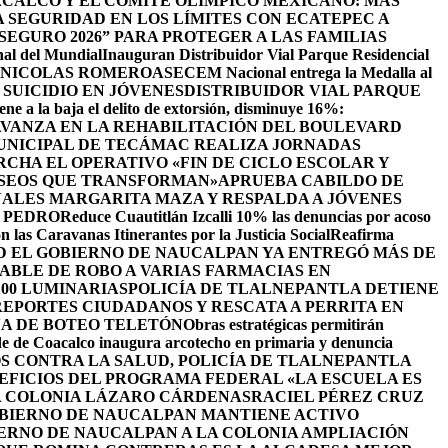
CALCO Y EL COMITÉ OLÍMPICO MEXICANO: MÁS
SEGURIDAD EN LOS LÍMITES CON ECATEPEC A
EGURO 2026” PARA PROTEGER A LAS FAMILIAS
nal del Mundial
Inauguran Distribuidor Vial Parque Residencial
N NICOLAS ROMERO
ASECEM Nacional entrega la Medalla al
SUICIDIO EN JÓVENES
DISTRIBUIDOR VIAL PARQUE
ene a la baja el delito de extorsión, disminuye 16%:
AVANZA EN LA REHABILITACIÓN DEL BOULEVARD
UNICIPAL DE TECÁMAC REALIZA JORNADAS
CHA EL OPERATIVO «FIN DE CICLO ESCOLAR Y
ASEOS QUE TRANSFORMAN»
APRUEBA CABILDO DE
ALES MARGARITA MAZA Y RESPALDA A JÓVENES
 PEDRO
Reduce Cuautitlán Izcalli 10% las denuncias por acoso
 las Caravanas Itinerantes por la Justicia Social
Reafirma
 EL GOBIERNO DE NAUCALPAN YA ENTREGÓ MÁS DE
ABLE DE ROBO A VARIAS FARMACIAS EN
100 LUMINARIAS
POLICÍA DE TLALNEPANTLA DETIENE
EPORTES CIUDADANOS Y RESCATA A PERRITA EN
A DE BOTEO TELETÓN
Obras estratégicas permitirán
de de Coacalco inaugura arcotecho en primaria y denuncia
OS CONTRA LA SALUD, POLICÍA DE TLALNEPANTLA
NEFICIOS DEL PROGRAMA FEDERAL «LA ESCUELA ES
LA COLONIA LÁZARO CÁRDENAS
RACIEL PÉREZ CRUZ
BIERNO DE NAUCALPAN MANTIENE ACTIVO
IERNO DE NAUCALPAN A LA COLONIA AMPLIACIÓN