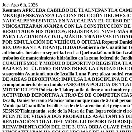
Saltar
Jue. Ago 6th, 2026
al
Resumen
APRUEBA CABILDO DE TLALNEPANTLA CAMBI
contenido
MEXIQUENSE
AVANZA LA CONSTRUCCIÓN DEL MEXICA
NAUCALPENSES
INICIA EN NAUCALPAN EL CURSO DE
NIÑOS
ATIZAPÁN AVANZA CON LA CONSTRUCCIÓN DE U
RESULTADOS HISTÓRICOS; REGISTRA EL NIVEL MÁS 
PARA LA GUARDIA CIVIL, MÁS DE 100 NUEVAS UNIDA
POR SIMULACIÓN DE VEHÍCULO OFICIAL
Reportó Daniel
RECUPERAN LA TRANQUILIDAD
Gobierno de Cuautitlán Iz
adicionales fortalecen seguridad en La Quebrada
Cuautitlán Izcal
trabajos de mantenimiento hidráulico en la zona federal de Jardi
CUAUHTÉMOC Y MÓDULO DEPORTIVO
REGISTRA TLA
BAJA EN EL ÚLTIMO TRIMESTRE
EN LA UNIDAD DE CO
suspensión Ayuntamiento de Izcallia Luna Parc; plaza podrá rean
DE ÁREAS DEPORTIVAS; IMPULSA LA DISCIPLINA DE 
acompañamiento de un familiar
ASEGURA POLICÍA DE TLA
MOTOCICLETA
Policía de Tlalnepantla detiene a un hombre po
ACTIVIDAD DEPORTIVA A TRAVÉS DE COMPETENCIAS
Izcalli, Daniel Serrano Palacios informó que más de 20 mil persona
Municipal.
Cuautitlán Izcalli es sede de la atención del programa
SESNSP
Tlalnepantla, sede de la Mesa de Paz, logra reducir el 
PUENTE DE VIGAS A DOS PROBABLES ASALTANTES D
RENOVACIÓN TOTAL DEL MÓDULO DEPORTIVO BOSQ
REPAVIMENTACIÓN DEL EJE 3, UNA OBRA CLAVE PAR