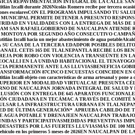
ICIA REPAVIMENTACIÓN INTEGRAL DE LA CALLE SAN
tlán Izcalli durante 2026
Nicolás Romero recibe por tercera ocasión
nes escolares
CON EL PROGRAMA IMPULSANDO TU SALUD
 MUNICIPAL PERMITE DETENER A PRESUNTO RESPONS
RIDAD EN VIALIDADES CON LA ENTREGA DE MÁS DE 
RAM SAN RAFAEL
GOBIERNO DE NAUCALPAN ATIENDE R
 MONTOYA POR SEGUNDO AÑO CONSECUTIVO CAMPAÑ
itlán Izcalli hacia un mejor abastecimiento de agua potable
Alcal
 SU CASA DE LA TERCERA EDAD
POR POSIBLES DELIT
BANA
EL CETIS 165 DE TLALNEPANTLA RECIBE LOS BE
AREJA POR ROBO CON VIOLENCIA A TRANSEÚNTE EN 
EOCALLI EN LA UNIDAD HABITACIONAL EL TENAYO
GO
CIA PERMANENTE ANTE LAS LLUVIAS
BENEFICIA GOB
RANSFORMACIÓN 87
CINCO ENCUESTAS COINCIDEN EN
itlán Izcalli objeto con características de arma artesanal y pone a
 SUPERIOR EN MODALIDAD VIRTUAL
CAE PRESUNTA CÉ
RNO DE NAUCALPAN JORNADA INTEGRAL DE SALUD Y 
LUSIÓN CON ENTREGA DE 645 APARATOS FUNCIONALE
ÓN CIUDADANA EN TECÁMAC A TRAVÉS DEL COMITÉ M
PULSAR LA INFRAESTRUCTURA URBANA EN TLALNEPA
ED DE ÚLTIMA GENERACIÓN*
APRUEBA CABILDO DE 
E AGUA POTABLE Y DRENAJE
EN NAUCALPAN TRABAJO
IDAS Y PARTICIPATIVAS
MEDIDAS PREVENTIVAS IMP
ESASTRES POR LAS FUERTES LLUVIAS
MÁS DE 100 MI
ehículo en los primeros 5 meses de 2026
EN NAUCALPAN DE LA