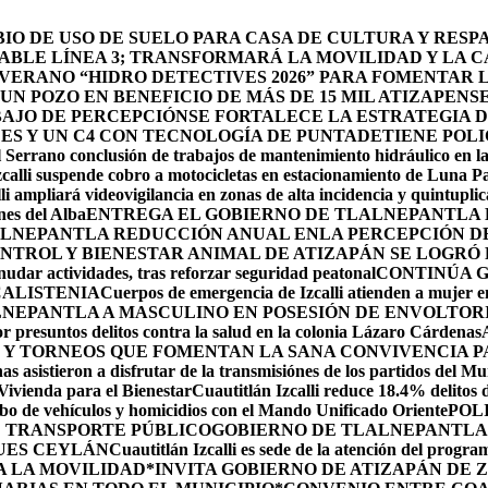
O DE USO DE SUELO PARA CASA DE CULTURA Y RESP
BLE LÍNEA 3; TRANSFORMARÁ LA MOVILIDAD Y LA CA
 VERANO “HIDRO DETECTIVES 2026” PARA FOMENTAR 
N POZO EN BENEFICIO DE MÁS DE 15 MIL ATIZAPENS
BAJO DE PERCEPCIÓN
SE FORTALECE LA ESTRATEGIA 
DES Y UN C4 CON TECNOLOGÍA DE PUNTA
DETIENE POLI
 Serrano conclusión de trabajos de mantenimiento hidráulico en la
calli suspende cobro a motocicletas en estacionamiento de Luna P
li ampliará videovigilancia en zonas de alta incidencia y quintuplic
nes del Alba
ENTREGA EL GOBIERNO DE TLALNEPANTLA 
LNEPANTLA REDUCCIÓN ANUAL ENLA PERCEPCIÓN DE 
NTROL Y BIENESTAR ANIMAL DE ATIZAPÁN SE LOGRÓ R
udar actividades, tras reforzar seguridad peatonal
CONTINÚA 
CALISTENIA
Cuerpos de emergencia de Izcalli atienden a mujer em
LNEPANTLA A MASCULINO EN POSESIÓN DE ENVOLTOR
r presuntos delitos contra la salud en la colonia Lázaro Cárdenas
 Y TORNEOS QUE FOMENTAN LA SANA CONVIVENCIA P
s asistieron a disfrutar de la transmisiónes de los partidos del Mu
 Vivienda para el Bienestar
Cuautitlán Izcalli reduce 18.4% delitos 
robo de vehículos y homicidios con el Mando Unificado Oriente
POL
E TRANSPORTE PÚBLICO
GOBIERNO DE TLALNEPANTLA 
UES CEYLÁN
Cuautitlán Izcalli es sede de la atención del progr
A LA MOVILIDAD
*INVITA GOBIERNO DE ATIZAPÁN DE 