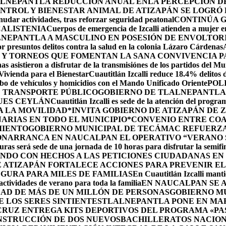
LNEPANTLA REDUCCIÓN ANUAL ENLA PERCEPCIÓN DE 
NTROL Y BIENESTAR ANIMAL DE ATIZAPÁN SE LOGRÓ R
udar actividades, tras reforzar seguridad peatonal
CONTINÚA 
CALISTENIA
Cuerpos de emergencia de Izcalli atienden a mujer em
LNEPANTLA A MASCULINO EN POSESIÓN DE ENVOLTOR
r presuntos delitos contra la salud en la colonia Lázaro Cárdenas
 Y TORNEOS QUE FOMENTAN LA SANA CONVIVENCIA P
s asistieron a disfrutar de la transmisiónes de los partidos del Mu
 Vivienda para el Bienestar
Cuautitlán Izcalli reduce 18.4% delitos 
robo de vehículos y homicidios con el Mando Unificado Oriente
POL
E TRANSPORTE PÚBLICO
GOBIERNO DE TLALNEPANTLA 
UES CEYLÁN
Cuautitlán Izcalli es sede de la atención del progr
A LA MOVILIDAD
*INVITA GOBIERNO DE ATIZAPÁN DE 
ARIAS EN TODO EL MUNICIPIO*
CONVENIO ENTRE COA
MIENTO
GOBIERNO MUNICIPAL DE TECÁMAC REFUERZA 
ÓN
ARRANCA EN NAUCALPAN EL OPERATIVO “VERANO S
uras será sede de una jornada de 10 horas para disfrutar la semifi
NDO CON HECHOS A LAS PETICIONES CIUDADANAS E
 ATIZAPÁN FORTALECE ACCIONES PARA PREVENIR EL 
GURA PARA MILES DE FAMILIAS
En Cuautitlán Izcalli manti
actividades de verano para toda la familia
EN NAUCALPAN SE 
AD DE MÁS DE UN MILLÓN DE PERSONAS
GOBIERNO M
 LOS SERES SINTIENTES
TLALNEPANTLA PONE EN MAR
CRUZ ENTREGA KITS DEPORTIVOS DEL PROGRAMA «P
NSTRUCCIÓN DE DOS NUEVOSBACHILLERATOS NACION