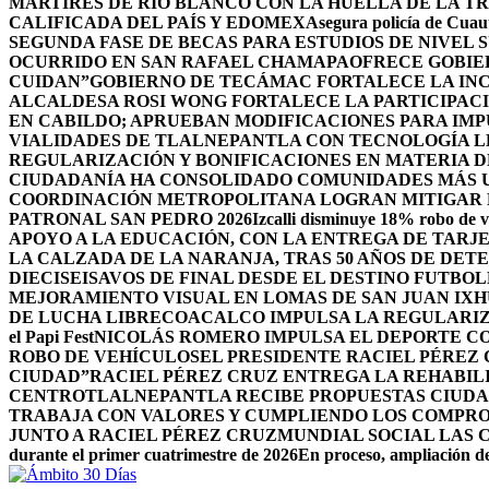
MÁRTIRES DE RÍO BLANCO CON LA HUELLA DE LA T
CALIFICADA DEL PAÍS Y EDOMEX
Asegura policía de Cuaut
SEGUNDA FASE DE BECAS PARA ESTUDIOS DE NIVEL
OCURRIDO EN SAN RAFAEL CHAMAPA
OFRECE GOBIE
CUIDAN”
GOBIERNO DE TECÁMAC FORTALECE LA INC
ALCALDESA ROSI WONG FORTALECE LA PARTICIPACI
EN CABILDO; APRUEBAN MODIFICACIONES PARA IM
VIALIDADES DE TLALNEPANTLA CON TECNOLOGÍA L
REGULARIZACIÓN Y BONIFICACIONES EN MATERIA D
CIUDADANÍA HA CONSOLIDADO COMUNIDADES MÁS UN
COORDINACIÓN METROPOLITANA LOGRAN MITIGAR D
PATRONAL SAN PEDRO 2026
Izcalli disminuye 18% robo de v
APOYO A LA EDUCACIÓN, CON LA ENTREGA DE TARJE
LA CALZADA DE LA NARANJA, TRAS 50 AÑOS DE DET
DIECISEISAVOS DE FINAL DESDE EL DESTINO FUTB
MEJORAMIENTO VISUAL EN LOMAS DE SAN JUAN IX
DE LUCHA LIBRE
COACALCO IMPULSA LA REGULARIZ
el Papi Fest
NICOLÁS ROMERO IMPULSA EL DEPORTE C
ROBO DE VEHÍCULOS
EL PRESIDENTE RACIEL PÉREZ
CIUDAD”
RACIEL PÉREZ CRUZ ENTREGA LA REHABIL
CENTRO
TLALNEPANTLA RECIBE PROPUESTAS CIUDA
TRABAJA CON VALORES Y CUMPLIENDO LOS COMPR
JUNTO A RACIEL PÉREZ CRUZ
MUNDIAL SOCIAL LAS 
durante el primer cuatrimestre de 2026
En proceso, ampliación de