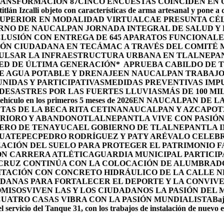
RANSFORMACIÓN 87
CINCO ENCUESTAS COINCIDEN EN
itlán Izcalli objeto con características de arma artesanal y pone a
 SUPERIOR EN MODALIDAD VIRTUAL
CAE PRESUNTA CÉ
RNO DE NAUCALPAN JORNADA INTEGRAL DE SALUD Y 
LUSIÓN CON ENTREGA DE 645 APARATOS FUNCIONALE
ÓN CIUDADANA EN TECÁMAC A TRAVÉS DEL COMITÉ M
PULSAR LA INFRAESTRUCTURA URBANA EN TLALNEPA
ED DE ÚLTIMA GENERACIÓN*
APRUEBA CABILDO DE 
E AGUA POTABLE Y DRENAJE
EN NAUCALPAN TRABAJO
IDAS Y PARTICIPATIVAS
MEDIDAS PREVENTIVAS IMP
ESASTRES POR LAS FUERTES LLUVIAS
MÁS DE 100 MI
ehículo en los primeros 5 meses de 2026
EN NAUCALPAN DE LA
TAS DE LA BECA RITA CETINA
NAUCALPAN Y AZCAPOTZ
ERIORO Y ABANDONO
TLALNEPANTLA VIVE CON PASIÓN 
OLERO DE TENAYUCA
EL GOBIERNO DE TLALNEPANTLA 
HUATEPEC
PEDRO RODRÍGUEZ Y PATY ARÉVALO CELEBR
ACIÓN DEL SUELO PARA PROTEGER EL PATRIMONIO F
ON CARRERA ATLÉTICA
GUARDIA MUNICIPAL PARTICIP
 CRUZ CONTINÚA CON LA COLOCACIÓN DE ALUMBRAD
ITACIÓN CON CONCRETO HIDRÁULICO DE LA CALLE 
DANAS PARA FORTALECER EL DEPORTE Y LA CONVIV
OMISOS
VIVEN LAS Y LOS CIUDADANOS LA PASIÓN DEL
CUATRO CASAS VIBRA CON LA PASIÓN MUNDIALISTA
Baj
l servicio del Tanque 31, con los trabajos de instalación de nuevo 