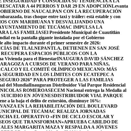
INSEGURIDAD Y CONSOLIDA SU TENDENCIA A LA
ESCATAR A 44 PERROS Y DAR 29 EN ADOPCIÓN
Levanta
GOBIERNO DE NAUCALPAN CON LA RECUPERACIÓN
barazada, tras choque entre taxi y tráiler: está estable y con
IOS CON MARIHUANA Y DESVALIJANDO UNA
AYUNTAMIENTO DE TECÁMAC IMPULSA LA
ARA LAS FAMILIAS
El Presidente Municipal de Cuautitlán
ndial en la pantalla gigante instalada por el Gobierno
de alto impacto durante el primer semestre de 2026:
ICÍAS DE TLALNEPANTLA, ​DETIENEN EN SAN JOSÉ
RECUPERA ESPACIOS PÚBLICOS CON LA
ama Vivienda para el Bienestar
INAUGURA DAVID SÁNCHEZ
ZARAGOZA A CURSOS DE VERANO PARA NIÑAS,
CALCO Y EL COMITÉ OLÍMPICO MEXICANO: MÁS
SEGURIDAD EN LOS LÍMITES CON ECATEPEC A
EGURO 2026” PARA PROTEGER A LAS FAMILIAS
nal del Mundial
Inauguran Distribuidor Vial Parque Residencial
N NICOLAS ROMERO
ASECEM Nacional entrega la Medalla al
SUICIDIO EN JÓVENES
DISTRIBUIDOR VIAL PARQUE
ene a la baja el delito de extorsión, disminuye 16%:
AVANZA EN LA REHABILITACIÓN DEL BOULEVARD
UNICIPAL DE TECÁMAC REALIZA JORNADAS
CHA EL OPERATIVO «FIN DE CICLO ESCOLAR Y
ASEOS QUE TRANSFORMAN»
APRUEBA CABILDO DE
ALES MARGARITA MAZA Y RESPALDA A JÓVENES