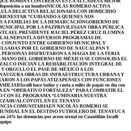
 QUE ROMINA CONTRERAS ES LA ALCADESA MEJOR
 disposición a un hombre
NICOLÁS ROMERO ACTIVA
LULA DELICTIVA RELACIONADA CON HOMICIDIO
BIENESTAR “CUIDANDO A QUIENES NOS
S A FAMILIAS DE LA DEMARCACIÓN
GOBIERNO DE
UNICIPAL POR LA PAZ
PRIVILEGIAN OBRA PÚBLICA
NTLA
EL PRESIDENTE RACIEL PÉREZ CRUZ ILUMINA
TLALNEPANTLA DIVERSOS PROGRAMAS DE
 CONJUNTO ENTRE GOBIERNO MUNICIPAL Y
ULSADAS POR EL GOBIERNO DE NAUCALPAN Y
L PERSONAS DISFRUTARON LA MAGIA DE LA FERIA
 MANO DEL GOBIERNO DE MÉXICO SE CONSOLIDA EL
ALCO INICIAN LA REHABILITACIÓN INTEGRAL DE
Y ORGULLO EL PASE DE MÉXICO A LOS
INAUGURA OBRAS DE INFRAESTRUCTURA URBANA Y
ARON A LOS PAPÁS ATIZAPENSES CON FUNCIONES
AMILIAR
Izcalli hace bailar y canta a miles de papás en día con
A EN “OPERATIVO FORTALEZA” PARA COMBATIR EL
O CON EL PROGRAMA “LUMINARIA NUESTRA
NEZAHUALCÓYOTL EN EL TENAYO
ENCIA COMUNITARIA
EN NICOLÁS ROMERO SE
 MUNDIAL EN EL DESTINO FUTBOLERO DE TENAYUCA
an 24% las denuncias por acoso sexual en Cuautitlán Izcalli
equipo