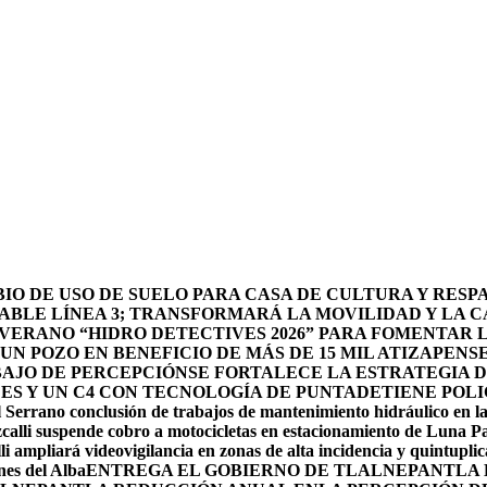
O DE USO DE SUELO PARA CASA DE CULTURA Y RESP
BLE LÍNEA 3; TRANSFORMARÁ LA MOVILIDAD Y LA CA
 VERANO “HIDRO DETECTIVES 2026” PARA FOMENTAR 
N POZO EN BENEFICIO DE MÁS DE 15 MIL ATIZAPENS
BAJO DE PERCEPCIÓN
SE FORTALECE LA ESTRATEGIA 
DES Y UN C4 CON TECNOLOGÍA DE PUNTA
DETIENE POLI
 Serrano conclusión de trabajos de mantenimiento hidráulico en la
calli suspende cobro a motocicletas en estacionamiento de Luna P
li ampliará videovigilancia en zonas de alta incidencia y quintuplic
nes del Alba
ENTREGA EL GOBIERNO DE TLALNEPANTLA 