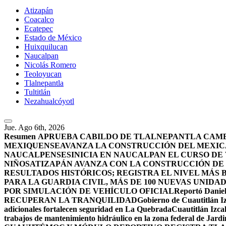
Atizapán
Coacalco
Ecatepec
Estado de México
Huixquilucan
Naucalpan
Nicolás Romero
Teoloyucan
Tlalnepantla
Tultitlán
Nezahualcóyotl
Jue. Ago 6th, 2026
Resumen
APRUEBA CABILDO DE TLALNEPANTLA CAMBI
MEXIQUENSE
AVANZA LA CONSTRUCCIÓN DEL MEXICA
NAUCALPENSES
INICIA EN NAUCALPAN EL CURSO DE
NIÑOS
ATIZAPÁN AVANZA CON LA CONSTRUCCIÓN DE U
RESULTADOS HISTÓRICOS; REGISTRA EL NIVEL MÁS 
PARA LA GUARDIA CIVIL, MÁS DE 100 NUEVAS UNIDA
POR SIMULACIÓN DE VEHÍCULO OFICIAL
Reportó Daniel
RECUPERAN LA TRANQUILIDAD
Gobierno de Cuautitlán Iz
adicionales fortalecen seguridad en La Quebrada
Cuautitlán Izcal
trabajos de mantenimiento hidráulico en la zona federal de Jardi