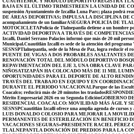
CUAUHTÉMOC Y MÓDULO DEPORTIVO
REGISTRA TLA
BAJA EN EL ÚLTIMO TRIMESTRE
EN LA UNIDAD DE CO
suspensión Ayuntamiento de Izcallia Luna Parc; plaza podrá rean
DE ÁREAS DEPORTIVAS; IMPULSA LA DISCIPLINA DE 
acompañamiento de un familiar
ASEGURA POLICÍA DE TLA
MOTOCICLETA
Policía de Tlalnepantla detiene a un hombre po
ACTIVIDAD DEPORTIVA A TRAVÉS DE COMPETENCIAS
Izcalli, Daniel Serrano Palacios informó que más de 20 mil persona
Municipal.
Cuautitlán Izcalli es sede de la atención del programa
SESNSP
Tlalnepantla, sede de la Mesa de Paz, logra reducir el 
PUENTE DE VIGAS A DOS PROBABLES ASALTANTES D
RENOVACIÓN TOTAL DEL MÓDULO DEPORTIVO BOSQ
REPAVIMENTACIÓN DEL EJE 3, UNA OBRA CLAVE PAR
NIÑOS
ATIZAPÁN HA COLOCADO MÁS DE 11 MIL LUMIN
OPORTUNIDADES PARA EL DEPORTE DE ALTO RENDI
TRAVÉS DEL TRABAJO EN EQUIPO Y EN COORDINACI
DURANTE EL PERIODO VACACIONAL
Parque de las Escult
Coacalco; reducirá más de 20 minutos los traslados
RESPONDIE
Mérito Empresarial 2026 en su Segunda Edición
GOBIERNO DE
RESIDENCIAL COACALCO: MOVILIDAD MÁS ÁGIL Y SE
SESNSP
Cuautitlán Izcalli ofrece una amplia agenda de cursos y 
LUIS DONALDO COLOSIO PARA MEJORAR LA MOVILID
PERMANENTES DE ESTERILIZACIÓN EN BENEFICIO DE
VACACIONES SEGURAS»
PRESIDENTE RACIEL PÉREZ 
TLALNEPANTLA DONACIÓN DE PREDIOS PARA LA CO