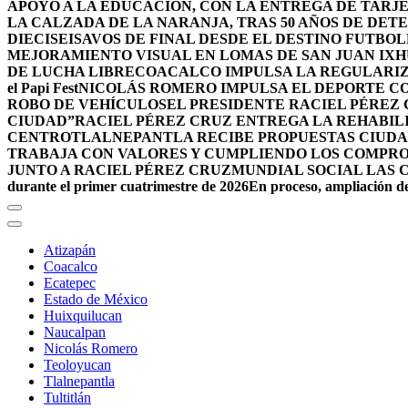
APOYO A LA EDUCACIÓN, CON LA ENTREGA DE TARJE
LA CALZADA DE LA NARANJA, TRAS 50 AÑOS DE DET
DIECISEISAVOS DE FINAL DESDE EL DESTINO FUTB
MEJORAMIENTO VISUAL EN LOMAS DE SAN JUAN IX
DE LUCHA LIBRE
COACALCO IMPULSA LA REGULARIZ
el Papi Fest
NICOLÁS ROMERO IMPULSA EL DEPORTE C
ROBO DE VEHÍCULOS
EL PRESIDENTE RACIEL PÉREZ
CIUDAD”
RACIEL PÉREZ CRUZ ENTREGA LA REHABIL
CENTRO
TLALNEPANTLA RECIBE PROPUESTAS CIUDA
TRABAJA CON VALORES Y CUMPLIENDO LOS COMPR
JUNTO A RACIEL PÉREZ CRUZ
MUNDIAL SOCIAL LAS 
durante el primer cuatrimestre de 2026
En proceso, ampliación de
Atizapán
Coacalco
Ecatepec
Estado de México
Huixquilucan
Naucalpan
Nicolás Romero
Teoloyucan
Tlalnepantla
Tultitlán