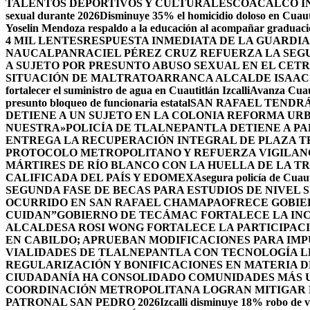
TALENTOS DEPORTIVOS Y CULTURALES
COACALCO IN
sexual durante 2026
Disminuye 35% el homicidio doloso en Cuauti
Yoselin Mendoza respaldo a la educación al acompañar graduacio
4 MIL LENTES
RESPUESTA INMEDIATA DE LA GUARDIA
NAUCALPAN
RACIEL PÉREZ CRUZ REFUERZA LA SEGU
A SUJETO POR PRESUNTO ABUSO SEXUAL EN EL CET
SITUACIÓN DE MALTRATO
ARRANCA ALCALDE ISAAC
fortalecer el suministro de agua en Cuautitlán Izcalli
Avanza Cuaut
presunto bloqueo de funcionaria estatal
SAN RAFAEL TENDRÁ
DETIENE A UN SUJETO EN LA COLONIA REFORMA UR
NUESTRA»
POLICÍA DE TLALNEPANTLA DETIENE A P
ENTREGA LA RECUPERACIÓN INTEGRAL DE PLAZA T
PROTOCOLO METROPOLITANO Y REFUERZA VIGILAN
MÁRTIRES DE RÍO BLANCO CON LA HUELLA DE LA T
CALIFICADA DEL PAÍS Y EDOMEX
Asegura policía de Cuaut
SEGUNDA FASE DE BECAS PARA ESTUDIOS DE NIVEL
OCURRIDO EN SAN RAFAEL CHAMAPA
OFRECE GOBIE
CUIDAN”
GOBIERNO DE TECÁMAC FORTALECE LA INC
ALCALDESA ROSI WONG FORTALECE LA PARTICIPACI
EN CABILDO; APRUEBAN MODIFICACIONES PARA IM
VIALIDADES DE TLALNEPANTLA CON TECNOLOGÍA L
REGULARIZACIÓN Y BONIFICACIONES EN MATERIA D
CIUDADANÍA HA CONSOLIDADO COMUNIDADES MÁS UN
COORDINACIÓN METROPOLITANA LOGRAN MITIGAR D
PATRONAL SAN PEDRO 2026
Izcalli disminuye 18% robo de v