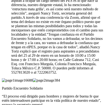
aspiran a ocupar un cargo dentro del PES es lo que hace la
diferencia, nuestro dirigente estatal, lo ha mencionado:
‘estructura mata grilla’, es así como será nuestro método de
selección”, aseguró Nancy Toriz, secretaria general del
partido.A través de una conferencia vía Zoom, afirmó que el
tema del dedazo no existe en este órgano político puesto que
se plantean las mismas posibilidades para todos y todas las
mexiquenses que estén comprometidos con el cambio para sus
localidades y la entidad.“Tengan confianza en el Partido
Encuentro Solidario, no los vamos a defraudar, se los decimos
de frente y a la cara, no vamos a defraudar la confianza que
tengan en elPES, porque es la casa de todos”, añadió.Nancy
Toriz explicó que el registro para aspirantes a precandidatos
será del 25 al 29 de enero en un horario de 10:00 a 15:00
horas y de 17:00 a 20:00 horas; en Calle Galeana 712, Casi
Esq. con Francisco Murguía, Colonia Francisco Murguía,
Toluca México C.P. 50000. O pueden pedir informes al
5527813020 o al 7222063752.
Partido Encuentro Solidario
“El proceso está dirigido para hombres y mujeres de buena fe que
estén interesadosen participar en la vida política de nuestro estado”,
expuso la secretaria general.