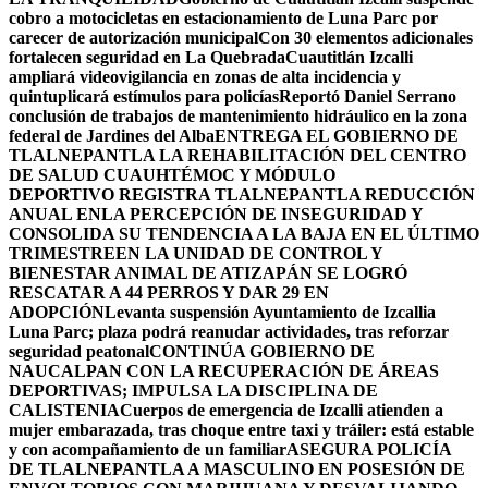
cobro a motocicletas en estacionamiento de Luna Parc por
carecer de autorización municipal
Con 30 elementos adicionales
fortalecen seguridad en La Quebrada
Cuautitlán Izcalli
ampliará videovigilancia en zonas de alta incidencia y
quintuplicará estímulos para policías
Reportó Daniel Serrano
conclusión de trabajos de mantenimiento hidráulico en la zona
federal de Jardines del Alba
ENTREGA EL GOBIERNO DE
TLALNEPANTLA LA REHABILITACIÓN DEL CENTRO
DE SALUD CUAUHTÉMOC Y MÓDULO
DEPORTIVO
REGISTRA TLALNEPANTLA REDUCCIÓN
ANUAL ENLA PERCEPCIÓN DE INSEGURIDAD Y
CONSOLIDA SU TENDENCIA A LA BAJA EN EL ÚLTIMO
TRIMESTRE
EN LA UNIDAD DE CONTROL Y
BIENESTAR ANIMAL DE ATIZAPÁN SE LOGRÓ
RESCATAR A 44 PERROS Y DAR 29 EN
ADOPCIÓN
Levanta suspensión Ayuntamiento de Izcallia
Luna Parc; plaza podrá reanudar actividades, tras reforzar
seguridad peatonal
CONTINÚA GOBIERNO DE
NAUCALPAN CON LA RECUPERACIÓN DE ÁREAS
DEPORTIVAS; IMPULSA LA DISCIPLINA DE
CALISTENIA
Cuerpos de emergencia de Izcalli atienden a
mujer embarazada, tras choque entre taxi y tráiler: está estable
y con acompañamiento de un familiar
ASEGURA POLICÍA
DE TLALNEPANTLA A MASCULINO EN POSESIÓN DE