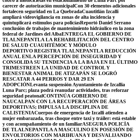
cobro a motocicletas en estacionamiento de Luna Parc por
carecer de autorización municipal
Con 30 elementos adicionales
fortalecen seguridad en La Quebrada
Cuautitlán Izcalli
ampliará videovigilancia en zonas de alta incidencia y
quintuplicará estímulos para policías
Reportó Daniel Serrano
conclusión de trabajos de mantenimiento hidráulico en la zona
federal de Jardines del Alba
ENTREGA EL GOBIERNO DE
TLALNEPANTLA LA REHABILITACIÓN DEL CENTRO
DE SALUD CUAUHTÉMOC Y MÓDULO
DEPORTIVO
REGISTRA TLALNEPANTLA REDUCCIÓN
ANUAL ENLA PERCEPCIÓN DE INSEGURIDAD Y
CONSOLIDA SU TENDENCIA A LA BAJA EN EL ÚLTIMO
TRIMESTRE
EN LA UNIDAD DE CONTROL Y
BIENESTAR ANIMAL DE ATIZAPÁN SE LOGRÓ
RESCATAR A 44 PERROS Y DAR 29 EN
ADOPCIÓN
Levanta suspensión Ayuntamiento de Izcallia
Luna Parc; plaza podrá reanudar actividades, tras reforzar
seguridad peatonal
CONTINÚA GOBIERNO DE
NAUCALPAN CON LA RECUPERACIÓN DE ÁREAS
DEPORTIVAS; IMPULSA LA DISCIPLINA DE
CALISTENIA
Cuerpos de emergencia de Izcalli atienden a
mujer embarazada, tras choque entre taxi y tráiler: está estable
y con acompañamiento de un familiar
ASEGURA POLICÍA
DE TLALNEPANTLA A MASCULINO EN POSESIÓN DE
ENVOLTORIOS CON MARIHUANA Y DESVALIJANDO