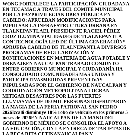
WONG FORTALECE LA PARTICIPACIÓN CIUDADANA
EN TECÁMAC A TRAVÉS DEL COMITÉ MUNICIPAL
POR LA PAZ
PRIVILEGIAN OBRA PÚBLICA EN
CABILDO; APRUEBAN MODIFICACIONES PARA
IMPULSAR LA INFRAESTRUCTURA URBANA EN
TLALNEPANTLA
EL PRESIDENTE RACIEL PÉREZ
CRUZ ILUMINA VIALIDADES DE TLALNEPANTLA
CON TECNOLOGÍA LED DE ÚLTIMA GENERACIÓN*
APRUEBA CABILDO DE TLALNEPANTLA DIVERSOS
PROGRAMAS DE REGULARIZACIÓN Y
BONIFICACIONES EN MATERIA DE AGUA POTABLE Y
DRENAJE
EN NAUCALPAN TRABAJO CONJUNTO
ENTRE GOBIERNO MUNICIPAL Y CIUDADANÍA HA
CONSOLIDADO COMUNIDADES MÁS UNIDAS Y
PARTICIPATIVAS
MEDIDAS PREVENTIVAS
IMPULSADAS POR EL GOBIERNO DE NAUCALPAN Y
COORDINACIÓN METROPOLITANA LOGRAN
MITIGAR DESASTRES POR LAS FUERTES
LLUVIAS
MÁS DE 100 MIL PERSONAS DISFRUTARON
LA MAGIA DE LA FERIA PATRONAL SAN PEDRO
2026
Izcalli disminuye 18% robo de vehículo en los primeros 5
meses de 2026
EN NAUCALPAN DE LA MANO DEL
GOBIERNO DE MÉXICO SE CONSOLIDA EL APOYO A
LA EDUCACIÓN, CON LA ENTREGA DE TARJETAS DE
LA BECA RITA CETINA
NAUCALPAN Y