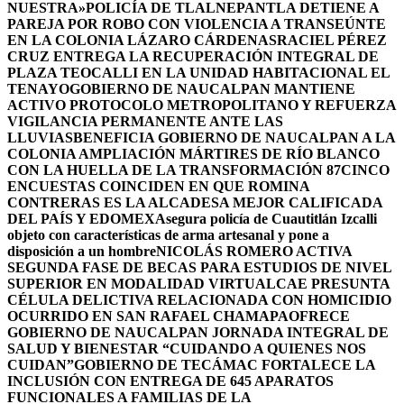
NUESTRA»
POLICÍA DE TLALNEPANTLA DETIENE A
PAREJA POR ROBO CON VIOLENCIA A TRANSEÚNTE
EN LA COLONIA LÁZARO CÁRDENAS
RACIEL PÉREZ
CRUZ ENTREGA LA RECUPERACIÓN INTEGRAL DE
PLAZA TEOCALLI EN LA UNIDAD HABITACIONAL EL
TENAYO
GOBIERNO DE NAUCALPAN MANTIENE
ACTIVO PROTOCOLO METROPOLITANO Y REFUERZA
VIGILANCIA PERMANENTE ANTE LAS
LLUVIAS
BENEFICIA GOBIERNO DE NAUCALPAN A LA
COLONIA AMPLIACIÓN MÁRTIRES DE RÍO BLANCO
CON LA HUELLA DE LA TRANSFORMACIÓN 87
CINCO
ENCUESTAS COINCIDEN EN QUE ROMINA
CONTRERAS ES LA ALCADESA MEJOR CALIFICADA
DEL PAÍS Y EDOMEX
Asegura policía de Cuautitlán Izcalli
objeto con características de arma artesanal y pone a
disposición a un hombre
NICOLÁS ROMERO ACTIVA
SEGUNDA FASE DE BECAS PARA ESTUDIOS DE NIVEL
SUPERIOR EN MODALIDAD VIRTUAL
CAE PRESUNTA
CÉLULA DELICTIVA RELACIONADA CON HOMICIDIO
OCURRIDO EN SAN RAFAEL CHAMAPA
OFRECE
GOBIERNO DE NAUCALPAN JORNADA INTEGRAL DE
SALUD Y BIENESTAR “CUIDANDO A QUIENES NOS
CUIDAN”
GOBIERNO DE TECÁMAC FORTALECE LA
INCLUSIÓN CON ENTREGA DE 645 APARATOS
FUNCIONALES A FAMILIAS DE LA