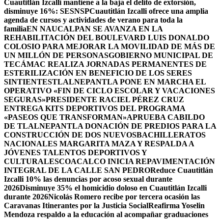
Cuautitlán Izcalli mantiene a la baja el delito de extorsión,
disminuye 16%: SESNSP
Cuautitlán Izcalli ofrece una amplia
agenda de cursos y actividades de verano para toda la
familia
EN NAUCALPAN SE AVANZA EN LA
REHABILITACIÓN DEL BOULEVARD LUIS DONALDO
COLOSIO PARA MEJORAR LA MOVILIDAD DE MÁS DE
UN MILLÓN DE PERSONAS
GOBIERNO MUNICIPAL DE
TECÁMAC REALIZA JORNADAS PERMANENTES DE
ESTERILIZACIÓN EN BENEFICIO DE LOS SERES
SINTIENTES
TLALNEPANTLA PONE EN MARCHA EL
OPERATIVO «FIN DE CICLO ESCOLAR Y VACACIONES
SEGURAS»
PRESIDENTE RACIEL PÉREZ CRUZ
ENTREGA KITS DEPORTIVOS DEL PROGRAMA
«PASEOS QUE TRANSFORMAN»
APRUEBA CABILDO
DE TLALNEPANTLA DONACIÓN DE PREDIOS PARA LA
CONSTRUCCIÓN DE DOS NUEVOSBACHILLERATOS
NACIONALES MARGARITA MAZA Y RESPALDA A
JÓVENES TALENTOS DEPORTIVOS Y
CULTURALES
COACALCO INICIA REPAVIMENTACIÓN
INTEGRAL DE LA CALLE SAN PEDRO
Reduce Cuautitlán
Izcalli 10% las denuncias por acoso sexual durante
2026
Disminuye 35% el homicidio doloso en Cuautitlán Izcalli
durante 2026
Nicolás Romero recibe por tercera ocasión las
Caravanas Itinerantes por la Justicia Social
Reafirma Yoselin
Mendoza respaldo a la educación al acompañar graduaciones