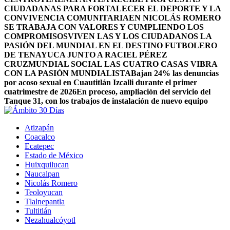
CIUDADANAS PARA FORTALECER EL DEPORTE Y LA
CONVIVENCIA COMUNITARIA
EN NICOLÁS ROMERO
SE TRABAJA CON VALORES Y CUMPLIENDO LOS
COMPROMISOS
VIVEN LAS Y LOS CIUDADANOS LA
PASIÓN DEL MUNDIAL EN EL DESTINO FUTBOLERO
DE TENAYUCA JUNTO A RACIEL PÉREZ
CRUZ
MUNDIAL SOCIAL LAS CUATRO CASAS VIBRA
CON LA PASIÓN MUNDIALISTA
Bajan 24% las denuncias
por acoso sexual en Cuautitlán Izcalli durante el primer
cuatrimestre de 2026
En proceso, ampliación del servicio del
Tanque 31, con los trabajos de instalación de nuevo equipo
Atizapán
Coacalco
Ecatepec
Estado de México
Huixquilucan
Naucalpan
Nicolás Romero
Teoloyucan
Tlalnepantla
Tultitlán
Nezahualcóyotl