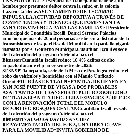
UNA MOTOCICLETA
Policía de Tlalnepantla detiene a un
hombre por presuntos delitos contra la salud en la colonia
Lázaro Cárdenas
AYUNTAMIENTO DE TECÁMAC
IMPULSA LA ACTIVIDAD DEPORTIVA A TRAVÉS DE
COMPETENCIAS Y TORNEOS QUE FOMENTAN LA
SANA CONVIVENCIA PARA LAS FAMILIAS
El Presidente
Municipal de Cuautitlán Izcalli, Daniel Serrano Palacios
informó que más de 20 mil personas asistieron a disfrutar de la
transmisiónes de los partidos del Mundial en la pantalla gigante
instalada por el Gobierno Municipal.
Cuautitlán Izcalli es sede
de la atención del programa Vivienda para el
Bienestar
Cuautitlán Izcalli reduce 18.4% delitos de alto
impacto durante el primer semestre de 2026:
SESNSP
Tlalnepantla, sede de la Mesa de Paz, logra reducir el
robo de vehículos y homicidios con el Mando Unificado
Oriente
POLICÍAS DE TLALNEPANTLA, ​DETIENEN EN
SAN JOSÉ PUENTE DE VIGAS A DOS PROBABLES
ASALTANTES DE TRANSPORTE PÚBLICO
GOBIERNO
DE TLALNEPANTLA RECUPERA ESPACIOS PÚBLICOS
CON LA RENOVACIÓN TOTAL DEL MÓDULO
DEPORTIVO BOSQUES CEYLÁN
Cuautitlán Izcalli es sede
de la atención del programa Vivienda para el
Bienestar
INAUGURA DAVID SÁNCHEZ
REPAVIMENTACIÓN DEL EJE 3, UNA OBRA CLAVE
PARA LA MOVILIDAD
*INVITA GOBIERNO DE