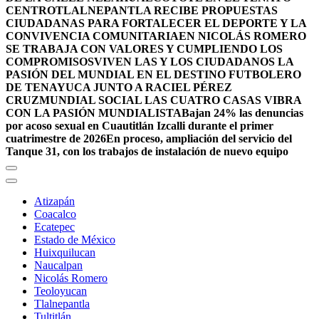
CENTRO
TLALNEPANTLA RECIBE PROPUESTAS
CIUDADANAS PARA FORTALECER EL DEPORTE Y LA
CONVIVENCIA COMUNITARIA
EN NICOLÁS ROMERO
SE TRABAJA CON VALORES Y CUMPLIENDO LOS
COMPROMISOS
VIVEN LAS Y LOS CIUDADANOS LA
PASIÓN DEL MUNDIAL EN EL DESTINO FUTBOLERO
DE TENAYUCA JUNTO A RACIEL PÉREZ
CRUZ
MUNDIAL SOCIAL LAS CUATRO CASAS VIBRA
CON LA PASIÓN MUNDIALISTA
Bajan 24% las denuncias
por acoso sexual en Cuautitlán Izcalli durante el primer
cuatrimestre de 2026
En proceso, ampliación del servicio del
Tanque 31, con los trabajos de instalación de nuevo equipo
Atizapán
Coacalco
Ecatepec
Estado de México
Huixquilucan
Naucalpan
Nicolás Romero
Teoloyucan
Tlalnepantla
Tultitlán