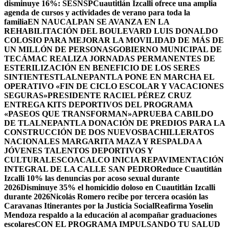
disminuye 16%: SESNSP
Cuautitlán Izcalli ofrece una amplia
agenda de cursos y actividades de verano para toda la
familia
EN NAUCALPAN SE AVANZA EN LA
REHABILITACIÓN DEL BOULEVARD LUIS DONALDO
COLOSIO PARA MEJORAR LA MOVILIDAD DE MÁS DE
UN MILLÓN DE PERSONAS
GOBIERNO MUNICIPAL DE
TECÁMAC REALIZA JORNADAS PERMANENTES DE
ESTERILIZACIÓN EN BENEFICIO DE LOS SERES
SINTIENTES
TLALNEPANTLA PONE EN MARCHA EL
OPERATIVO «FIN DE CICLO ESCOLAR Y VACACIONES
SEGURAS»
PRESIDENTE RACIEL PÉREZ CRUZ
ENTREGA KITS DEPORTIVOS DEL PROGRAMA
«PASEOS QUE TRANSFORMAN»
APRUEBA CABILDO
DE TLALNEPANTLA DONACIÓN DE PREDIOS PARA LA
CONSTRUCCIÓN DE DOS NUEVOSBACHILLERATOS
NACIONALES MARGARITA MAZA Y RESPALDA A
JÓVENES TALENTOS DEPORTIVOS Y
CULTURALES
COACALCO INICIA REPAVIMENTACIÓN
INTEGRAL DE LA CALLE SAN PEDRO
Reduce Cuautitlán
Izcalli 10% las denuncias por acoso sexual durante
2026
Disminuye 35% el homicidio doloso en Cuautitlán Izcalli
durante 2026
Nicolás Romero recibe por tercera ocasión las
Caravanas Itinerantes por la Justicia Social
Reafirma Yoselin
Mendoza respaldo a la educación al acompañar graduaciones
escolares
CON EL PROGRAMA IMPULSANDO TU SALUD