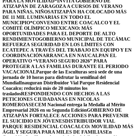
PARA LA MOVILIDAD
*INVITA GOBIERNO DE
ATIZAPÁN DE ZARAGOZA A CURSOS DE VERANO
PARA NIÑAS, NIÑOS
ATIZAPÁN HA COLOCADO MÁS
DE 11 MIL LUMINARIAS EN TODO EL
MUNICIPIO*
CONVENIO ENTRE COACALCO Y EL
COMITÉ OLÍMPICO MEXICANO: MÁS
OPORTUNIDADES PARA EL DEPORTE DE ALTO
RENDIMIENTO
GOBIERNO MUNICIPAL DE TECÁMAC
REFUERZA SEGURIDAD EN LOS LÍMITES CON
ECATEPEC A TRAVÉS DEL TRABAJO EN EQUIPO Y EN
COORDINACIÓN
ARRANCA EN NAUCALPAN EL
OPERATIVO “VERANO SEGURO 2026” PARA
PROTEGER A LAS FAMILIAS DURANTE EL PERIODO
VACACIONAL
Parque de las Esculturas será sede de una
jornada de 10 horas para disfrutar la semifinal del
Mundial
Inauguran Distribuidor Vial Parque Residencial
Coacalco; reducirá más de 20 minutos los
traslados
RESPONDIENDO CON HECHOS A LAS
PETICIONES CIUDADANAS EN NICOLAS
ROMERO
ASECEM Nacional entrega la Medalla al Mérito
Empresarial 2026 en su Segunda Edición
GOBIERNO DE
ATIZAPÁN FORTALECE ACCIONES PARA PREVENIR
EL SUICIDIO EN JÓVENES
DISTRIBUIDOR VIAL
PARQUE RESIDENCIAL COACALCO: MOVILIDAD MÁS
ÁGIL Y SEGURA PARA MILES DE FAMILIAS
En