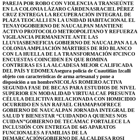
PAREJA POR ROBO CON VIOLENCIA A TRANSEÚNTE
EN LA COLONIA LÁZARO CÁRDENAS
RACIEL PÉREZ
CRUZ ENTREGA LA RECUPERACIÓN INTEGRAL DE
PLAZA TEOCALLI EN LA UNIDAD HABITACIONAL EL
TENAYO
GOBIERNO DE NAUCALPAN MANTIENE
ACTIVO PROTOCOLO METROPOLITANO Y REFUERZA
VIGILANCIA PERMANENTE ANTE LAS
LLUVIAS
BENEFICIA GOBIERNO DE NAUCALPAN A LA
COLONIA AMPLIACIÓN MÁRTIRES DE RÍO BLANCO
CON LA HUELLA DE LA TRANSFORMACIÓN 87
CINCO
ENCUESTAS COINCIDEN EN QUE ROMINA
CONTRERAS ES LA ALCADESA MEJOR CALIFICADA
DEL PAÍS Y EDOMEX
Asegura policía de Cuautitlán Izcalli
objeto con características de arma artesanal y pone a
disposición a un hombre
NICOLÁS ROMERO ACTIVA
SEGUNDA FASE DE BECAS PARA ESTUDIOS DE NIVEL
SUPERIOR EN MODALIDAD VIRTUAL
CAE PRESUNTA
CÉLULA DELICTIVA RELACIONADA CON HOMICIDIO
OCURRIDO EN SAN RAFAEL CHAMAPA
OFRECE
GOBIERNO DE NAUCALPAN JORNADA INTEGRAL DE
SALUD Y BIENESTAR “CUIDANDO A QUIENES NOS
CUIDAN”
GOBIERNO DE TECÁMAC FORTALECE LA
INCLUSIÓN CON ENTREGA DE 645 APARATOS
FUNCIONALES A FAMILIAS DE LA
DEMARCACIÓN
GOBIERNO DE ALCALDESA ROSI