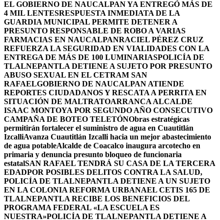
EL GOBIERNO DE NAUCALPAN YA ENTREGÓ MÁS DE
4 MIL LENTES
RESPUESTA INMEDIATA DE LA
GUARDIA MUNICIPAL PERMITE DETENER A
PRESUNTO RESPONSABLE DE ROBO A VARIAS
FARMACIAS EN NAUCALPAN
RACIEL PÉREZ CRUZ
REFUERZA LA SEGURIDAD EN VIALIDADES CON LA
ENTREGA DE MÁS DE 100 LUMINARIAS
POLICÍA DE
TLALNEPANTLA DETIENE A SUJETO POR PRESUNTO
ABUSO SEXUAL EN EL CETRAM SAN
RAFAEL
GOBIERNO DE NAUCALPAN ATIENDE
REPORTES CIUDADANOS Y RESCATA A PERRITA EN
SITUACIÓN DE MALTRATO
ARRANCA ALCALDE
ISAAC MONTOYA POR SEGUNDO AÑO CONSECUTIVO
CAMPAÑA DE BOTEO TELETÓN
Obras estratégicas
permitirán fortalecer el suministro de agua en Cuautitlán
Izcalli
Avanza Cuautitlán Izcalli hacia un mejor abastecimiento
de agua potable
Alcalde de Coacalco inaugura arcotecho en
primaria y denuncia presunto bloqueo de funcionaria
estatal
SAN RAFAEL TENDRÁ SU CASA DE LA TERCERA
EDAD
POR POSIBLES DELITOS CONTRA LA SALUD,
POLICÍA DE TLALNEPANTLA DETIENE A UN SUJETO
EN LA COLONIA REFORMA URBANA
EL CETIS 165 DE
TLALNEPANTLA RECIBE LOS BENEFICIOS DEL
PROGRAMA FEDERAL «LA ESCUELA ES
NUESTRA»
POLICÍA DE TLALNEPANTLA DETIENE A