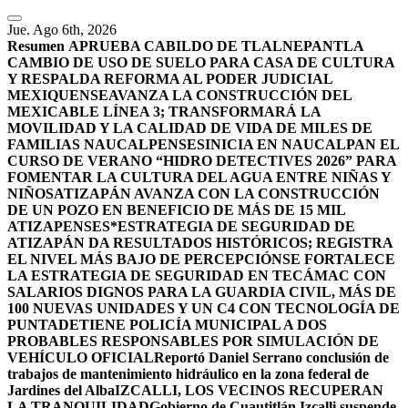
Jue. Ago 6th, 2026
Resumen
APRUEBA CABILDO DE TLALNEPANTLA
CAMBIO DE USO DE SUELO PARA CASA DE CULTURA
Y RESPALDA REFORMA AL PODER JUDICIAL
MEXIQUENSE
AVANZA LA CONSTRUCCIÓN DEL
MEXICABLE LÍNEA 3; TRANSFORMARÁ LA
MOVILIDAD Y LA CALIDAD DE VIDA DE MILES DE
FAMILIAS NAUCALPENSES
INICIA EN NAUCALPAN EL
CURSO DE VERANO “HIDRO DETECTIVES 2026” PARA
FOMENTAR LA CULTURA DEL AGUA ENTRE NIÑAS Y
NIÑOS
ATIZAPÁN AVANZA CON LA CONSTRUCCIÓN
DE UN POZO EN BENEFICIO DE MÁS DE 15 MIL
ATIZAPENSES
*ESTRATEGIA DE SEGURIDAD DE
ATIZAPÁN DA RESULTADOS HISTÓRICOS; REGISTRA
EL NIVEL MÁS BAJO DE PERCEPCIÓN
SE FORTALECE
LA ESTRATEGIA DE SEGURIDAD EN TECÁMAC CON
SALARIOS DIGNOS PARA LA GUARDIA CIVIL, MÁS DE
100 NUEVAS UNIDADES Y UN C4 CON TECNOLOGÍA DE
PUNTA
DETIENE POLICÍA MUNICIPAL A DOS
PROBABLES RESPONSABLES POR SIMULACIÓN DE
VEHÍCULO OFICIAL
Reportó Daniel Serrano conclusión de
trabajos de mantenimiento hidráulico en la zona federal de
Jardines del Alba
IZCALLI, LOS VECINOS RECUPERAN
LA TRANQUILIDAD
Gobierno de Cuautitlán Izcalli suspende