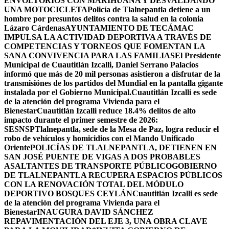
ENVOLTORIOS CON MARIHUANA Y DESVALIJANDO
UNA MOTOCICLETA
Policía de Tlalnepantla detiene a un
hombre por presuntos delitos contra la salud en la colonia
Lázaro Cárdenas
AYUNTAMIENTO DE TECÁMAC
IMPULSA LA ACTIVIDAD DEPORTIVA A TRAVÉS DE
COMPETENCIAS Y TORNEOS QUE FOMENTAN LA
SANA CONVIVENCIA PARA LAS FAMILIAS
El Presidente
Municipal de Cuautitlán Izcalli, Daniel Serrano Palacios
informó que más de 20 mil personas asistieron a disfrutar de la
transmisiónes de los partidos del Mundial en la pantalla gigante
instalada por el Gobierno Municipal.
Cuautitlán Izcalli es sede
de la atención del programa Vivienda para el
Bienestar
Cuautitlán Izcalli reduce 18.4% delitos de alto
impacto durante el primer semestre de 2026:
SESNSP
Tlalnepantla, sede de la Mesa de Paz, logra reducir el
robo de vehículos y homicidios con el Mando Unificado
Oriente
POLICÍAS DE TLALNEPANTLA, ​DETIENEN EN
SAN JOSÉ PUENTE DE VIGAS A DOS PROBABLES
ASALTANTES DE TRANSPORTE PÚBLICO
GOBIERNO
DE TLALNEPANTLA RECUPERA ESPACIOS PÚBLICOS
CON LA RENOVACIÓN TOTAL DEL MÓDULO
DEPORTIVO BOSQUES CEYLÁN
Cuautitlán Izcalli es sede
de la atención del programa Vivienda para el
Bienestar
INAUGURA DAVID SÁNCHEZ
REPAVIMENTACIÓN DEL EJE 3, UNA OBRA CLAVE