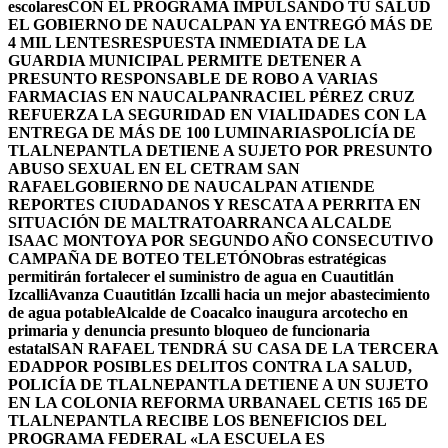
escolares
CON EL PROGRAMA IMPULSANDO TU SALUD
EL GOBIERNO DE NAUCALPAN YA ENTREGÓ MÁS DE
4 MIL LENTES
RESPUESTA INMEDIATA DE LA
GUARDIA MUNICIPAL PERMITE DETENER A
PRESUNTO RESPONSABLE DE ROBO A VARIAS
FARMACIAS EN NAUCALPAN
RACIEL PÉREZ CRUZ
REFUERZA LA SEGURIDAD EN VIALIDADES CON LA
ENTREGA DE MÁS DE 100 LUMINARIAS
POLICÍA DE
TLALNEPANTLA DETIENE A SUJETO POR PRESUNTO
ABUSO SEXUAL EN EL CETRAM SAN
RAFAEL
GOBIERNO DE NAUCALPAN ATIENDE
REPORTES CIUDADANOS Y RESCATA A PERRITA EN
SITUACIÓN DE MALTRATO
ARRANCA ALCALDE
ISAAC MONTOYA POR SEGUNDO AÑO CONSECUTIVO
CAMPAÑA DE BOTEO TELETÓN
Obras estratégicas
permitirán fortalecer el suministro de agua en Cuautitlán
Izcalli
Avanza Cuautitlán Izcalli hacia un mejor abastecimiento
de agua potable
Alcalde de Coacalco inaugura arcotecho en
primaria y denuncia presunto bloqueo de funcionaria
estatal
SAN RAFAEL TENDRÁ SU CASA DE LA TERCERA
EDAD
POR POSIBLES DELITOS CONTRA LA SALUD,
POLICÍA DE TLALNEPANTLA DETIENE A UN SUJETO
EN LA COLONIA REFORMA URBANA
EL CETIS 165 DE
TLALNEPANTLA RECIBE LOS BENEFICIOS DEL
PROGRAMA FEDERAL «LA ESCUELA ES