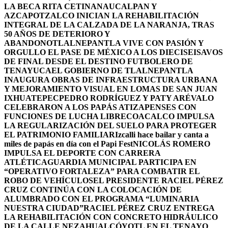
LA BECA RITA CETINA
NAUCALPAN Y
AZCAPOTZALCO INICIAN LA REHABILITACIÓN
INTEGRAL DE LA CALZADA DE LA NARANJA, TRAS
50 AÑOS DE DETERIORO Y
ABANDONO
TLALNEPANTLA VIVE CON PASIÓN Y
ORGULLO EL PASE DE MÉXICO A LOS DIECISEISAVOS
DE FINAL DESDE EL DESTINO FUTBOLERO DE
TENAYUCA
EL GOBIERNO DE TLALNEPANTLA
INAUGURA OBRAS DE INFRAESTRUCTURA URBANA
Y MEJORAMIENTO VISUAL EN LOMAS DE SAN JUAN
IXHUATEPEC
PEDRO RODRÍGUEZ Y PATY ARÉVALO
CELEBRARON A LOS PAPÁS ATIZAPENSES CON
FUNCIONES DE LUCHA LIBRE
COACALCO IMPULSA
LA REGULARIZACIÓN DEL SUELO PARA PROTEGER
EL PATRIMONIO FAMILIAR
Izcalli hace bailar y canta a
miles de papás en día con el Papi Fest
NICOLÁS ROMERO
IMPULSA EL DEPORTE CON CARRERA
ATLÉTICA
GUARDIA MUNICIPAL PARTICIPA EN
“OPERATIVO FORTALEZA” PARA COMBATIR EL
ROBO DE VEHÍCULOS
EL PRESIDENTE RACIEL PÉREZ
CRUZ CONTINÚA CON LA COLOCACIÓN DE
ALUMBRADO CON EL PROGRAMA “LUMINARIA
NUESTRA CIUDAD”
RACIEL PÉREZ CRUZ ENTREGA
LA REHABILITACIÓN CON CONCRETO HIDRÁULICO
DE LA CALLE NEZAHUALCÓYOTL EN EL TENAYO