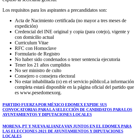
Los requisitos para los aspirantes a precandidatos son:
Acta de Nacimiento certificada (no mayor a tres meses de
expedición)
Credencial del INE original y copia (para cotejo), vigente y
con domicilio actual
Curriculum Vitae
RFC con Homoclave
Formulario de Registro
No haber sido condenados o tener sentencia ejecutoria
Tener los 21 años cumplidos
No ser ministro de culto
Consejero o consejera electoral
No estar inhabilitada (o) en el servicio públicoLa información
completa estará disponible en la página oficial del partido que
es www.pesedomexorg.
Navegación
PARTIDO FUERZA POR MÉXICO EDOMEX EXPIDE SUS
CONVOCATORIAS PARA LA SELECCIÓN DE CANDIDATOS PARA LOS
de
AYUNTAMIENTOS Y DIPUTACIONES LOCALES
entradas
MORENA, PT Y NUEVA ALIANZA VAN JUNTOS EN EL EDOMEX PARA
LAS ELECCIONES 2021 DE AYUNTAMIENTOS Y DIPUTACIONES
LOCALES