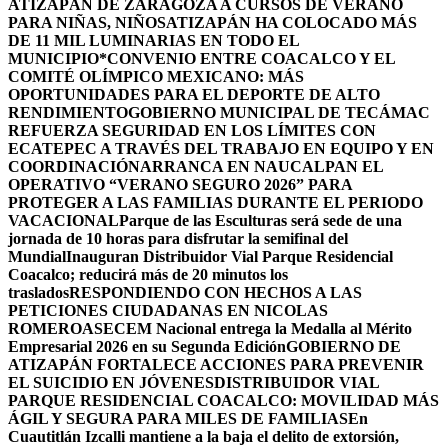
ATIZAPÁN DE ZARAGOZA A CURSOS DE VERANO
PARA NIÑAS, NIÑOS
ATIZAPÁN HA COLOCADO MÁS
DE 11 MIL LUMINARIAS EN TODO EL
MUNICIPIO*
CONVENIO ENTRE COACALCO Y EL
COMITÉ OLÍMPICO MEXICANO: MÁS
OPORTUNIDADES PARA EL DEPORTE DE ALTO
RENDIMIENTO
GOBIERNO MUNICIPAL DE TECÁMAC
REFUERZA SEGURIDAD EN LOS LÍMITES CON
ECATEPEC A TRAVÉS DEL TRABAJO EN EQUIPO Y EN
COORDINACIÓN
ARRANCA EN NAUCALPAN EL
OPERATIVO “VERANO SEGURO 2026” PARA
PROTEGER A LAS FAMILIAS DURANTE EL PERIODO
VACACIONAL
Parque de las Esculturas será sede de una
jornada de 10 horas para disfrutar la semifinal del
Mundial
Inauguran Distribuidor Vial Parque Residencial
Coacalco; reducirá más de 20 minutos los
traslados
RESPONDIENDO CON HECHOS A LAS
PETICIONES CIUDADANAS EN NICOLAS
ROMERO
ASECEM Nacional entrega la Medalla al Mérito
Empresarial 2026 en su Segunda Edición
GOBIERNO DE
ATIZAPÁN FORTALECE ACCIONES PARA PREVENIR
EL SUICIDIO EN JÓVENES
DISTRIBUIDOR VIAL
PARQUE RESIDENCIAL COACALCO: MOVILIDAD MÁS
ÁGIL Y SEGURA PARA MILES DE FAMILIAS
En
Cuautitlán Izcalli mantiene a la baja el delito de extorsión,