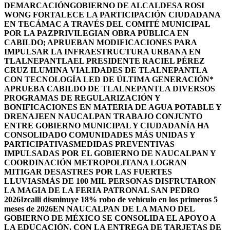
DEMARCACIÓN
GOBIERNO DE ALCALDESA ROSI
WONG FORTALECE LA PARTICIPACIÓN CIUDADANA
EN TECÁMAC A TRAVÉS DEL COMITÉ MUNICIPAL
POR LA PAZ
PRIVILEGIAN OBRA PÚBLICA EN
CABILDO; APRUEBAN MODIFICACIONES PARA
IMPULSAR LA INFRAESTRUCTURA URBANA EN
TLALNEPANTLA
EL PRESIDENTE RACIEL PÉREZ
CRUZ ILUMINA VIALIDADES DE TLALNEPANTLA
CON TECNOLOGÍA LED DE ÚLTIMA GENERACIÓN*
APRUEBA CABILDO DE TLALNEPANTLA DIVERSOS
PROGRAMAS DE REGULARIZACIÓN Y
BONIFICACIONES EN MATERIA DE AGUA POTABLE Y
DRENAJE
EN NAUCALPAN TRABAJO CONJUNTO
ENTRE GOBIERNO MUNICIPAL Y CIUDADANÍA HA
CONSOLIDADO COMUNIDADES MÁS UNIDAS Y
PARTICIPATIVAS
MEDIDAS PREVENTIVAS
IMPULSADAS POR EL GOBIERNO DE NAUCALPAN Y
COORDINACIÓN METROPOLITANA LOGRAN
MITIGAR DESASTRES POR LAS FUERTES
LLUVIAS
MÁS DE 100 MIL PERSONAS DISFRUTARON
LA MAGIA DE LA FERIA PATRONAL SAN PEDRO
2026
Izcalli disminuye 18% robo de vehículo en los primeros 5
meses de 2026
EN NAUCALPAN DE LA MANO DEL
GOBIERNO DE MÉXICO SE CONSOLIDA EL APOYO A
LA EDUCACIÓN, CON LA ENTREGA DE TARJETAS DE