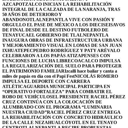
AZCAPOTZALCO INICIAN LA REHABILITACIÓN
INTEGRAL DE LA CALZADA DE LA NARANJA, TRAS
50 AÑOS DE DETERIORO Y
ABANDONO
TLALNEPANTLA VIVE CON PASIÓN Y
ORGULLO EL PASE DE MÉXICO A LOS DIECISEISAVOS
DE FINAL DESDE EL DESTINO FUTBOLERO DE
TENAYUCA
EL GOBIERNO DE TLALNEPANTLA
INAUGURA OBRAS DE INFRAESTRUCTURA URBANA
Y MEJORAMIENTO VISUAL EN LOMAS DE SAN JUAN
IXHUATEPEC
PEDRO RODRÍGUEZ Y PATY ARÉVALO
CELEBRARON A LOS PAPÁS ATIZAPENSES CON
FUNCIONES DE LUCHA LIBRE
COACALCO IMPULSA
LA REGULARIZACIÓN DEL SUELO PARA PROTEGER
EL PATRIMONIO FAMILIAR
Izcalli hace bailar y canta a
miles de papás en día con el Papi Fest
NICOLÁS ROMERO
IMPULSA EL DEPORTE CON CARRERA
ATLÉTICA
GUARDIA MUNICIPAL PARTICIPA EN
“OPERATIVO FORTALEZA” PARA COMBATIR EL
ROBO DE VEHÍCULOS
EL PRESIDENTE RACIEL PÉREZ
CRUZ CONTINÚA CON LA COLOCACIÓN DE
ALUMBRADO CON EL PROGRAMA “LUMINARIA
NUESTRA CIUDAD”
RACIEL PÉREZ CRUZ ENTREGA
LA REHABILITACIÓN CON CONCRETO HIDRÁULICO
DE LA CALLE NEZAHUALCÓYOTL EN EL TENAYO
CENTRO
TLALNEPANTLA RECIBE PROPUESTAS