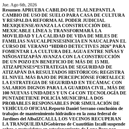
Saltar
Jue. Ago 6th, 2026
al
Resumen
APRUEBA CABILDO DE TLALNEPANTLA
contenido
CAMBIO DE USO DE SUELO PARA CASA DE CULTURA
Y RESPALDA REFORMA AL PODER JUDICIAL
MEXIQUENSE
AVANZA LA CONSTRUCCIÓN DEL
MEXICABLE LÍNEA 3; TRANSFORMARÁ LA
MOVILIDAD Y LA CALIDAD DE VIDA DE MILES DE
FAMILIAS NAUCALPENSES
INICIA EN NAUCALPAN EL
CURSO DE VERANO “HIDRO DETECTIVES 2026” PARA
FOMENTAR LA CULTURA DEL AGUA ENTRE NIÑAS Y
NIÑOS
ATIZAPÁN AVANZA CON LA CONSTRUCCIÓN
DE UN POZO EN BENEFICIO DE MÁS DE 15 MIL
ATIZAPENSES
*ESTRATEGIA DE SEGURIDAD DE
ATIZAPÁN DA RESULTADOS HISTÓRICOS; REGISTRA
EL NIVEL MÁS BAJO DE PERCEPCIÓN
SE FORTALECE
LA ESTRATEGIA DE SEGURIDAD EN TECÁMAC CON
SALARIOS DIGNOS PARA LA GUARDIA CIVIL, MÁS DE
100 NUEVAS UNIDADES Y UN C4 CON TECNOLOGÍA DE
PUNTA
DETIENE POLICÍA MUNICIPAL A DOS
PROBABLES RESPONSABLES POR SIMULACIÓN DE
VEHÍCULO OFICIAL
Reportó Daniel Serrano conclusión de
trabajos de mantenimiento hidráulico en la zona federal de
Jardines del Alba
IZCALLI, LOS VECINOS RECUPERAN
LA TRANQUILIDAD
Gobierno de Cuautitlán Izcalli suspende