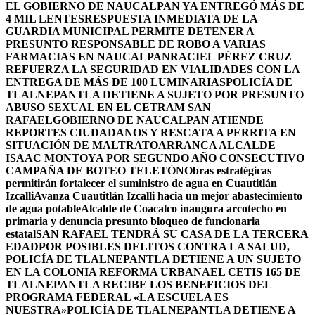
EL GOBIERNO DE NAUCALPAN YA ENTREGÓ MÁS DE
4 MIL LENTES
RESPUESTA INMEDIATA DE LA
GUARDIA MUNICIPAL PERMITE DETENER A
PRESUNTO RESPONSABLE DE ROBO A VARIAS
FARMACIAS EN NAUCALPAN
RACIEL PÉREZ CRUZ
REFUERZA LA SEGURIDAD EN VIALIDADES CON LA
ENTREGA DE MÁS DE 100 LUMINARIAS
POLICÍA DE
TLALNEPANTLA DETIENE A SUJETO POR PRESUNTO
ABUSO SEXUAL EN EL CETRAM SAN
RAFAEL
GOBIERNO DE NAUCALPAN ATIENDE
REPORTES CIUDADANOS Y RESCATA A PERRITA EN
SITUACIÓN DE MALTRATO
ARRANCA ALCALDE
ISAAC MONTOYA POR SEGUNDO AÑO CONSECUTIVO
CAMPAÑA DE BOTEO TELETÓN
Obras estratégicas
permitirán fortalecer el suministro de agua en Cuautitlán
Izcalli
Avanza Cuautitlán Izcalli hacia un mejor abastecimiento
de agua potable
Alcalde de Coacalco inaugura arcotecho en
primaria y denuncia presunto bloqueo de funcionaria
estatal
SAN RAFAEL TENDRÁ SU CASA DE LA TERCERA
EDAD
POR POSIBLES DELITOS CONTRA LA SALUD,
POLICÍA DE TLALNEPANTLA DETIENE A UN SUJETO
EN LA COLONIA REFORMA URBANA
EL CETIS 165 DE
TLALNEPANTLA RECIBE LOS BENEFICIOS DEL
PROGRAMA FEDERAL «LA ESCUELA ES
NUESTRA»
POLICÍA DE TLALNEPANTLA DETIENE A