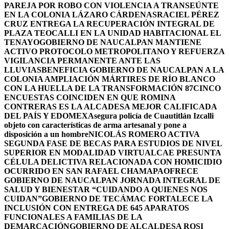
PAREJA POR ROBO CON VIOLENCIA A TRANSEÚNTE
EN LA COLONIA LÁZARO CÁRDENAS
RACIEL PÉREZ
CRUZ ENTREGA LA RECUPERACIÓN INTEGRAL DE
PLAZA TEOCALLI EN LA UNIDAD HABITACIONAL EL
TENAYO
GOBIERNO DE NAUCALPAN MANTIENE
ACTIVO PROTOCOLO METROPOLITANO Y REFUERZA
VIGILANCIA PERMANENTE ANTE LAS
LLUVIAS
BENEFICIA GOBIERNO DE NAUCALPAN A LA
COLONIA AMPLIACIÓN MÁRTIRES DE RÍO BLANCO
CON LA HUELLA DE LA TRANSFORMACIÓN 87
CINCO
ENCUESTAS COINCIDEN EN QUE ROMINA
CONTRERAS ES LA ALCADESA MEJOR CALIFICADA
DEL PAÍS Y EDOMEX
Asegura policía de Cuautitlán Izcalli
objeto con características de arma artesanal y pone a
disposición a un hombre
NICOLÁS ROMERO ACTIVA
SEGUNDA FASE DE BECAS PARA ESTUDIOS DE NIVEL
SUPERIOR EN MODALIDAD VIRTUAL
CAE PRESUNTA
CÉLULA DELICTIVA RELACIONADA CON HOMICIDIO
OCURRIDO EN SAN RAFAEL CHAMAPA
OFRECE
GOBIERNO DE NAUCALPAN JORNADA INTEGRAL DE
SALUD Y BIENESTAR “CUIDANDO A QUIENES NOS
CUIDAN”
GOBIERNO DE TECÁMAC FORTALECE LA
INCLUSIÓN CON ENTREGA DE 645 APARATOS
FUNCIONALES A FAMILIAS DE LA
DEMARCACIÓN
GOBIERNO DE ALCALDESA ROSI