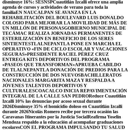
disminuye 16%: SESNSP
Cuautitlán Izcalli ofrece una amplia
agenda de cursos y actividades de verano para toda la
familia
EN NAUCALPAN SE AVANZA EN LA
REHABILITACIÓN DEL BOULEVARD LUIS DONALDO
COLOSIO PARA MEJORAR LA MOVILIDAD DE MÁS DE
UN MILLÓN DE PERSONAS
GOBIERNO MUNICIPAL DE
TECÁMAC REALIZA JORNADAS PERMANENTES DE
ESTERILIZACIÓN EN BENEFICIO DE LOS SERES
SINTIENTES
TLALNEPANTLA PONE EN MARCHA EL
OPERATIVO «FIN DE CICLO ESCOLAR Y VACACIONES
SEGURAS»
PRESIDENTE RACIEL PÉREZ CRUZ
ENTREGA KITS DEPORTIVOS DEL PROGRAMA
«PASEOS QUE TRANSFORMAN»
APRUEBA CABILDO
DE TLALNEPANTLA DONACIÓN DE PREDIOS PARA LA
CONSTRUCCIÓN DE DOS NUEVOSBACHILLERATOS
NACIONALES MARGARITA MAZA Y RESPALDA A
JÓVENES TALENTOS DEPORTIVOS Y
CULTURALES
COACALCO INICIA REPAVIMENTACIÓN
INTEGRAL DE LA CALLE SAN PEDRO
Reduce Cuautitlán
Izcalli 10% las denuncias por acoso sexual durante
2026
Disminuye 35% el homicidio doloso en Cuautitlán Izcalli
durante 2026
Nicolás Romero recibe por tercera ocasión las
Caravanas Itinerantes por la Justicia Social
Reafirma Yoselin
Mendoza respaldo a la educación al acompañar graduaciones
escolares
CON EL PROGRAMA IMPULSANDO TU SALUD