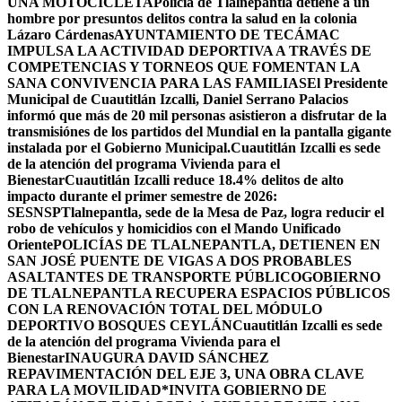
UNA MOTOCICLETA
Policía de Tlalnepantla detiene a un
hombre por presuntos delitos contra la salud en la colonia
Lázaro Cárdenas
AYUNTAMIENTO DE TECÁMAC
IMPULSA LA ACTIVIDAD DEPORTIVA A TRAVÉS DE
COMPETENCIAS Y TORNEOS QUE FOMENTAN LA
SANA CONVIVENCIA PARA LAS FAMILIAS
El Presidente
Municipal de Cuautitlán Izcalli, Daniel Serrano Palacios
informó que más de 20 mil personas asistieron a disfrutar de la
transmisiónes de los partidos del Mundial en la pantalla gigante
instalada por el Gobierno Municipal.
Cuautitlán Izcalli es sede
de la atención del programa Vivienda para el
Bienestar
Cuautitlán Izcalli reduce 18.4% delitos de alto
impacto durante el primer semestre de 2026:
SESNSP
Tlalnepantla, sede de la Mesa de Paz, logra reducir el
robo de vehículos y homicidios con el Mando Unificado
Oriente
POLICÍAS DE TLALNEPANTLA, ​DETIENEN EN
SAN JOSÉ PUENTE DE VIGAS A DOS PROBABLES
ASALTANTES DE TRANSPORTE PÚBLICO
GOBIERNO
DE TLALNEPANTLA RECUPERA ESPACIOS PÚBLICOS
CON LA RENOVACIÓN TOTAL DEL MÓDULO
DEPORTIVO BOSQUES CEYLÁN
Cuautitlán Izcalli es sede
de la atención del programa Vivienda para el
Bienestar
INAUGURA DAVID SÁNCHEZ
REPAVIMENTACIÓN DEL EJE 3, UNA OBRA CLAVE
PARA LA MOVILIDAD
*INVITA GOBIERNO DE