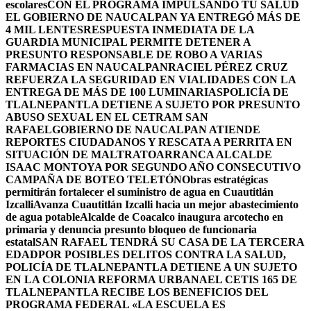
escolares
CON EL PROGRAMA IMPULSANDO TU SALUD
EL GOBIERNO DE NAUCALPAN YA ENTREGÓ MÁS DE
4 MIL LENTES
RESPUESTA INMEDIATA DE LA
GUARDIA MUNICIPAL PERMITE DETENER A
PRESUNTO RESPONSABLE DE ROBO A VARIAS
FARMACIAS EN NAUCALPAN
RACIEL PÉREZ CRUZ
REFUERZA LA SEGURIDAD EN VIALIDADES CON LA
ENTREGA DE MÁS DE 100 LUMINARIAS
POLICÍA DE
TLALNEPANTLA DETIENE A SUJETO POR PRESUNTO
ABUSO SEXUAL EN EL CETRAM SAN
RAFAEL
GOBIERNO DE NAUCALPAN ATIENDE
REPORTES CIUDADANOS Y RESCATA A PERRITA EN
SITUACIÓN DE MALTRATO
ARRANCA ALCALDE
ISAAC MONTOYA POR SEGUNDO AÑO CONSECUTIVO
CAMPAÑA DE BOTEO TELETÓN
Obras estratégicas
permitirán fortalecer el suministro de agua en Cuautitlán
Izcalli
Avanza Cuautitlán Izcalli hacia un mejor abastecimiento
de agua potable
Alcalde de Coacalco inaugura arcotecho en
primaria y denuncia presunto bloqueo de funcionaria
estatal
SAN RAFAEL TENDRÁ SU CASA DE LA TERCERA
EDAD
POR POSIBLES DELITOS CONTRA LA SALUD,
POLICÍA DE TLALNEPANTLA DETIENE A UN SUJETO
EN LA COLONIA REFORMA URBANA
EL CETIS 165 DE
TLALNEPANTLA RECIBE LOS BENEFICIOS DEL
PROGRAMA FEDERAL «LA ESCUELA ES