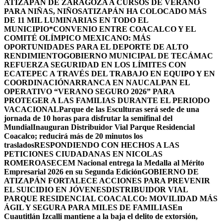
ATIZAPÁN DE ZARAGOZA A CURSOS DE VERANO
PARA NIÑAS, NIÑOS
ATIZAPÁN HA COLOCADO MÁS
DE 11 MIL LUMINARIAS EN TODO EL
MUNICIPIO*
CONVENIO ENTRE COACALCO Y EL
COMITÉ OLÍMPICO MEXICANO: MÁS
OPORTUNIDADES PARA EL DEPORTE DE ALTO
RENDIMIENTO
GOBIERNO MUNICIPAL DE TECÁMAC
REFUERZA SEGURIDAD EN LOS LÍMITES CON
ECATEPEC A TRAVÉS DEL TRABAJO EN EQUIPO Y EN
COORDINACIÓN
ARRANCA EN NAUCALPAN EL
OPERATIVO “VERANO SEGURO 2026” PARA
PROTEGER A LAS FAMILIAS DURANTE EL PERIODO
VACACIONAL
Parque de las Esculturas será sede de una
jornada de 10 horas para disfrutar la semifinal del
Mundial
Inauguran Distribuidor Vial Parque Residencial
Coacalco; reducirá más de 20 minutos los
traslados
RESPONDIENDO CON HECHOS A LAS
PETICIONES CIUDADANAS EN NICOLAS
ROMERO
ASECEM Nacional entrega la Medalla al Mérito
Empresarial 2026 en su Segunda Edición
GOBIERNO DE
ATIZAPÁN FORTALECE ACCIONES PARA PREVENIR
EL SUICIDIO EN JÓVENES
DISTRIBUIDOR VIAL
PARQUE RESIDENCIAL COACALCO: MOVILIDAD MÁS
ÁGIL Y SEGURA PARA MILES DE FAMILIAS
En
Cuautitlán Izcalli mantiene a la baja el delito de extorsión,