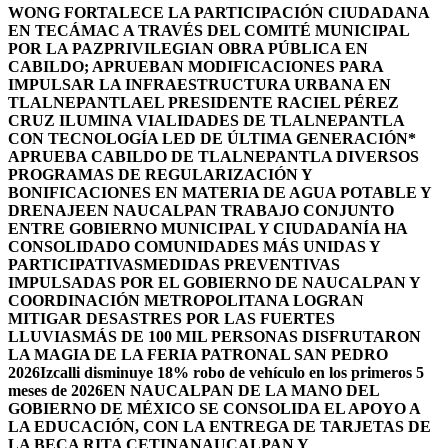
WONG FORTALECE LA PARTICIPACIÓN CIUDADANA
EN TECÁMAC A TRAVÉS DEL COMITÉ MUNICIPAL
POR LA PAZ
PRIVILEGIAN OBRA PÚBLICA EN
CABILDO; APRUEBAN MODIFICACIONES PARA
IMPULSAR LA INFRAESTRUCTURA URBANA EN
TLALNEPANTLA
EL PRESIDENTE RACIEL PÉREZ
CRUZ ILUMINA VIALIDADES DE TLALNEPANTLA
CON TECNOLOGÍA LED DE ÚLTIMA GENERACIÓN*
APRUEBA CABILDO DE TLALNEPANTLA DIVERSOS
PROGRAMAS DE REGULARIZACIÓN Y
BONIFICACIONES EN MATERIA DE AGUA POTABLE Y
DRENAJE
EN NAUCALPAN TRABAJO CONJUNTO
ENTRE GOBIERNO MUNICIPAL Y CIUDADANÍA HA
CONSOLIDADO COMUNIDADES MÁS UNIDAS Y
PARTICIPATIVAS
MEDIDAS PREVENTIVAS
IMPULSADAS POR EL GOBIERNO DE NAUCALPAN Y
COORDINACIÓN METROPOLITANA LOGRAN
MITIGAR DESASTRES POR LAS FUERTES
LLUVIAS
MÁS DE 100 MIL PERSONAS DISFRUTARON
LA MAGIA DE LA FERIA PATRONAL SAN PEDRO
2026
Izcalli disminuye 18% robo de vehículo en los primeros 5
meses de 2026
EN NAUCALPAN DE LA MANO DEL
GOBIERNO DE MÉXICO SE CONSOLIDA EL APOYO A
LA EDUCACIÓN, CON LA ENTREGA DE TARJETAS DE
LA BECA RITA CETINA
NAUCALPAN Y