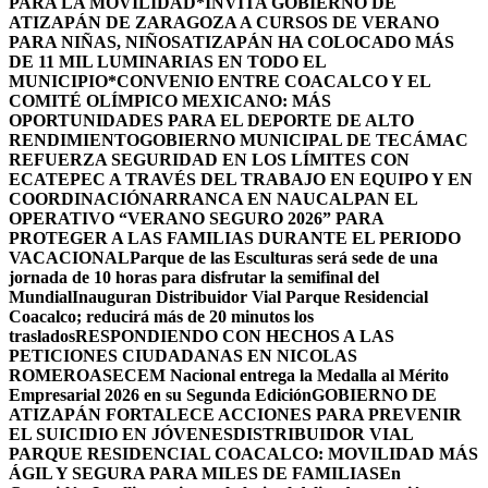
PARA LA MOVILIDAD
*INVITA GOBIERNO DE
ATIZAPÁN DE ZARAGOZA A CURSOS DE VERANO
PARA NIÑAS, NIÑOS
ATIZAPÁN HA COLOCADO MÁS
DE 11 MIL LUMINARIAS EN TODO EL
MUNICIPIO*
CONVENIO ENTRE COACALCO Y EL
COMITÉ OLÍMPICO MEXICANO: MÁS
OPORTUNIDADES PARA EL DEPORTE DE ALTO
RENDIMIENTO
GOBIERNO MUNICIPAL DE TECÁMAC
REFUERZA SEGURIDAD EN LOS LÍMITES CON
ECATEPEC A TRAVÉS DEL TRABAJO EN EQUIPO Y EN
COORDINACIÓN
ARRANCA EN NAUCALPAN EL
OPERATIVO “VERANO SEGURO 2026” PARA
PROTEGER A LAS FAMILIAS DURANTE EL PERIODO
VACACIONAL
Parque de las Esculturas será sede de una
jornada de 10 horas para disfrutar la semifinal del
Mundial
Inauguran Distribuidor Vial Parque Residencial
Coacalco; reducirá más de 20 minutos los
traslados
RESPONDIENDO CON HECHOS A LAS
PETICIONES CIUDADANAS EN NICOLAS
ROMERO
ASECEM Nacional entrega la Medalla al Mérito
Empresarial 2026 en su Segunda Edición
GOBIERNO DE
ATIZAPÁN FORTALECE ACCIONES PARA PREVENIR
EL SUICIDIO EN JÓVENES
DISTRIBUIDOR VIAL
PARQUE RESIDENCIAL COACALCO: MOVILIDAD MÁS
ÁGIL Y SEGURA PARA MILES DE FAMILIAS
En