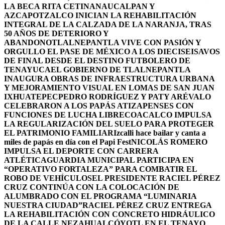
LA BECA RITA CETINA
NAUCALPAN Y
AZCAPOTZALCO INICIAN LA REHABILITACIÓN
INTEGRAL DE LA CALZADA DE LA NARANJA, TRAS
50 AÑOS DE DETERIORO Y
ABANDONO
TLALNEPANTLA VIVE CON PASIÓN Y
ORGULLO EL PASE DE MÉXICO A LOS DIECISEISAVOS
DE FINAL DESDE EL DESTINO FUTBOLERO DE
TENAYUCA
EL GOBIERNO DE TLALNEPANTLA
INAUGURA OBRAS DE INFRAESTRUCTURA URBANA
Y MEJORAMIENTO VISUAL EN LOMAS DE SAN JUAN
IXHUATEPEC
PEDRO RODRÍGUEZ Y PATY ARÉVALO
CELEBRARON A LOS PAPÁS ATIZAPENSES CON
FUNCIONES DE LUCHA LIBRE
COACALCO IMPULSA
LA REGULARIZACIÓN DEL SUELO PARA PROTEGER
EL PATRIMONIO FAMILIAR
Izcalli hace bailar y canta a
miles de papás en día con el Papi Fest
NICOLÁS ROMERO
IMPULSA EL DEPORTE CON CARRERA
ATLÉTICA
GUARDIA MUNICIPAL PARTICIPA EN
“OPERATIVO FORTALEZA” PARA COMBATIR EL
ROBO DE VEHÍCULOS
EL PRESIDENTE RACIEL PÉREZ
CRUZ CONTINÚA CON LA COLOCACIÓN DE
ALUMBRADO CON EL PROGRAMA “LUMINARIA
NUESTRA CIUDAD”
RACIEL PÉREZ CRUZ ENTREGA
LA REHABILITACIÓN CON CONCRETO HIDRÁULICO
DE LA CALLE NEZAHUALCÓYOTL EN EL TENAYO