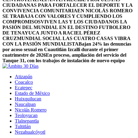
CIUDADANAS PARA FORTALECER EL DEPORTE Y LA
CONVIVENCIA COMUNITARIA
EN NICOLÁS ROMERO
SE TRABAJA CON VALORES Y CUMPLIENDO LOS
COMPROMISOS
VIVEN LAS Y LOS CIUDADANOS LA
PASIÓN DEL MUNDIAL EN EL DESTINO FUTBOLERO
DE TENAYUCA JUNTO A RACIEL PÉREZ
CRUZ
MUNDIAL SOCIAL LAS CUATRO CASAS VIBRA
CON LA PASIÓN MUNDIALISTA
Bajan 24% las denuncias
por acoso sexual en Cuautitlán Izcalli durante el primer
cuatrimestre de 2026
En proceso, ampliación del servicio del
Tanque 31, con los trabajos de instalación de nuevo equipo
Atizapán
Coacalco
Ecatepec
Estado de México
Huixquilucan
Naucalpan
Nicolás Romero
Teoloyucan
Tlalnepantla
Tultitlán
Nezahualcóyotl