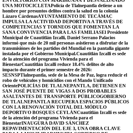
ENVOLTORIOS CON MARIHUANA Y DESVALIJANDO
UNA MOTOCICLETA
Policía de Tlalnepantla detiene a un
hombre por presuntos delitos contra la salud en la colonia
Lázaro Cárdenas
AYUNTAMIENTO DE TECÁMAC
IMPULSA LA ACTIVIDAD DEPORTIVA A TRAVÉS DE
COMPETENCIAS Y TORNEOS QUE FOMENTAN LA
SANA CONVIVENCIA PARA LAS FAMILIAS
El Presidente
Municipal de Cuautitlán Izcalli, Daniel Serrano Palacios
informó que más de 20 mil personas asistieron a disfrutar de la
transmisiónes de los partidos del Mundial en la pantalla gigante
instalada por el Gobierno Municipal.
Cuautitlán Izcalli es sede
de la atención del programa Vivienda para el
Bienestar
Cuautitlán Izcalli reduce 18.4% delitos de alto
impacto durante el primer semestre de 2026:
SESNSP
Tlalnepantla, sede de la Mesa de Paz, logra reducir el
robo de vehículos y homicidios con el Mando Unificado
Oriente
POLICÍAS DE TLALNEPANTLA, ​DETIENEN EN
SAN JOSÉ PUENTE DE VIGAS A DOS PROBABLES
ASALTANTES DE TRANSPORTE PÚBLICO
GOBIERNO
DE TLALNEPANTLA RECUPERA ESPACIOS PÚBLICOS
CON LA RENOVACIÓN TOTAL DEL MÓDULO
DEPORTIVO BOSQUES CEYLÁN
Cuautitlán Izcalli es sede
de la atención del programa Vivienda para el
Bienestar
INAUGURA DAVID SÁNCHEZ
REPAVIMENTACIÓN DEL EJE 3, UNA OBRA CLAVE