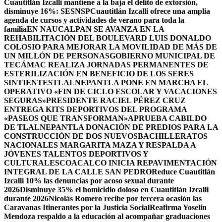
Cuautitlán Izcalli mantiene a la baja el delito de extorsión,
disminuye 16%: SESNSP
Cuautitlán Izcalli ofrece una amplia
agenda de cursos y actividades de verano para toda la
familia
EN NAUCALPAN SE AVANZA EN LA
REHABILITACIÓN DEL BOULEVARD LUIS DONALDO
COLOSIO PARA MEJORAR LA MOVILIDAD DE MÁS DE
UN MILLÓN DE PERSONAS
GOBIERNO MUNICIPAL DE
TECÁMAC REALIZA JORNADAS PERMANENTES DE
ESTERILIZACIÓN EN BENEFICIO DE LOS SERES
SINTIENTES
TLALNEPANTLA PONE EN MARCHA EL
OPERATIVO «FIN DE CICLO ESCOLAR Y VACACIONES
SEGURAS»
PRESIDENTE RACIEL PÉREZ CRUZ
ENTREGA KITS DEPORTIVOS DEL PROGRAMA
«PASEOS QUE TRANSFORMAN»
APRUEBA CABILDO
DE TLALNEPANTLA DONACIÓN DE PREDIOS PARA LA
CONSTRUCCIÓN DE DOS NUEVOSBACHILLERATOS
NACIONALES MARGARITA MAZA Y RESPALDA A
JÓVENES TALENTOS DEPORTIVOS Y
CULTURALES
COACALCO INICIA REPAVIMENTACIÓN
INTEGRAL DE LA CALLE SAN PEDRO
Reduce Cuautitlán
Izcalli 10% las denuncias por acoso sexual durante
2026
Disminuye 35% el homicidio doloso en Cuautitlán Izcalli
durante 2026
Nicolás Romero recibe por tercera ocasión las
Caravanas Itinerantes por la Justicia Social
Reafirma Yoselin
Mendoza respaldo a la educación al acompañar graduaciones