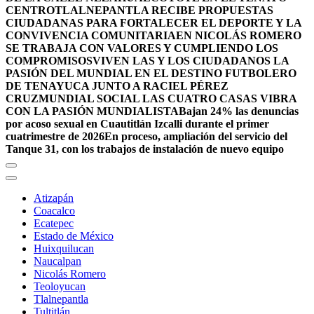
CENTRO
TLALNEPANTLA RECIBE PROPUESTAS
CIUDADANAS PARA FORTALECER EL DEPORTE Y LA
CONVIVENCIA COMUNITARIA
EN NICOLÁS ROMERO
SE TRABAJA CON VALORES Y CUMPLIENDO LOS
COMPROMISOS
VIVEN LAS Y LOS CIUDADANOS LA
PASIÓN DEL MUNDIAL EN EL DESTINO FUTBOLERO
DE TENAYUCA JUNTO A RACIEL PÉREZ
CRUZ
MUNDIAL SOCIAL LAS CUATRO CASAS VIBRA
CON LA PASIÓN MUNDIALISTA
Bajan 24% las denuncias
por acoso sexual en Cuautitlán Izcalli durante el primer
cuatrimestre de 2026
En proceso, ampliación del servicio del
Tanque 31, con los trabajos de instalación de nuevo equipo
Atizapán
Coacalco
Ecatepec
Estado de México
Huixquilucan
Naucalpan
Nicolás Romero
Teoloyucan
Tlalnepantla
Tultitlán