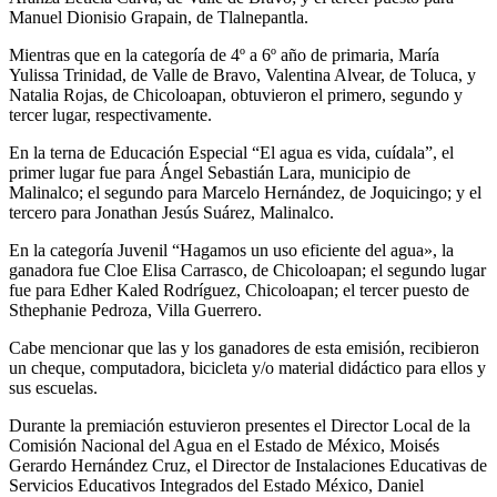
Manuel Dionisio Grapain, de Tlalnepantla.
Mientras que en la categoría de 4º a 6º año de primaria, María
Yulissa Trinidad, de Valle de Bravo, Valentina Alvear, de Toluca, y
Natalia Rojas, de Chicoloapan, obtuvieron el primero, segundo y
tercer lugar, respectivamente.
En la terna de Educación Especial “El agua es vida, cuídala”, el
primer lugar fue para Ángel Sebastián Lara, municipio de
Malinalco; el segundo para Marcelo Hernández, de Joquicingo; y el
tercero para Jonathan Jesús Suárez, Malinalco.
En la categoría Juvenil “Hagamos un uso eficiente del agua», la
ganadora fue Cloe Elisa Carrasco, de Chicoloapan; el segundo lugar
fue para Edher Kaled Rodríguez, Chicoloapan; el tercer puesto de
Sthephanie Pedroza, Villa Guerrero.
Cabe mencionar que las y los ganadores de esta emisión, recibieron
un cheque, computadora, bicicleta y/o material didáctico para ellos y
sus escuelas.
Durante la premiación estuvieron presentes el Director Local de la
Comisión Nacional del Agua en el Estado de México, Moisés
Gerardo Hernández Cruz, el Director de Instalaciones Educativas de
Servicios Educativos Integrados del Estado México, Daniel