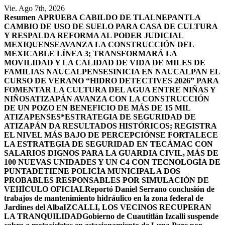
Saltar
Vie. Ago 7th, 2026
al
Resumen
APRUEBA CABILDO DE TLALNEPANTLA
contenido
CAMBIO DE USO DE SUELO PARA CASA DE CULTURA
Y RESPALDA REFORMA AL PODER JUDICIAL
MEXIQUENSE
AVANZA LA CONSTRUCCIÓN DEL
MEXICABLE LÍNEA 3; TRANSFORMARÁ LA
MOVILIDAD Y LA CALIDAD DE VIDA DE MILES DE
FAMILIAS NAUCALPENSES
INICIA EN NAUCALPAN EL
CURSO DE VERANO “HIDRO DETECTIVES 2026” PARA
FOMENTAR LA CULTURA DEL AGUA ENTRE NIÑAS Y
NIÑOS
ATIZAPÁN AVANZA CON LA CONSTRUCCIÓN
DE UN POZO EN BENEFICIO DE MÁS DE 15 MIL
ATIZAPENSES
*ESTRATEGIA DE SEGURIDAD DE
ATIZAPÁN DA RESULTADOS HISTÓRICOS; REGISTRA
EL NIVEL MÁS BAJO DE PERCEPCIÓN
SE FORTALECE
LA ESTRATEGIA DE SEGURIDAD EN TECÁMAC CON
SALARIOS DIGNOS PARA LA GUARDIA CIVIL, MÁS DE
100 NUEVAS UNIDADES Y UN C4 CON TECNOLOGÍA DE
PUNTA
DETIENE POLICÍA MUNICIPAL A DOS
PROBABLES RESPONSABLES POR SIMULACIÓN DE
VEHÍCULO OFICIAL
Reportó Daniel Serrano conclusión de
trabajos de mantenimiento hidráulico en la zona federal de
Jardines del Alba
IZCALLI, LOS VECINOS RECUPERAN
LA TRANQUILIDAD
Gobierno de Cuautitlán Izcalli suspende