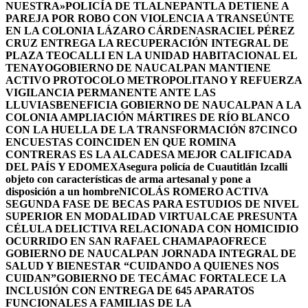
NUESTRA»
POLICÍA DE TLALNEPANTLA DETIENE A
PAREJA POR ROBO CON VIOLENCIA A TRANSEÚNTE
EN LA COLONIA LÁZARO CÁRDENAS
RACIEL PÉREZ
CRUZ ENTREGA LA RECUPERACIÓN INTEGRAL DE
PLAZA TEOCALLI EN LA UNIDAD HABITACIONAL EL
TENAYO
GOBIERNO DE NAUCALPAN MANTIENE
ACTIVO PROTOCOLO METROPOLITANO Y REFUERZA
VIGILANCIA PERMANENTE ANTE LAS
LLUVIAS
BENEFICIA GOBIERNO DE NAUCALPAN A LA
COLONIA AMPLIACIÓN MÁRTIRES DE RÍO BLANCO
CON LA HUELLA DE LA TRANSFORMACIÓN 87
CINCO
ENCUESTAS COINCIDEN EN QUE ROMINA
CONTRERAS ES LA ALCADESA MEJOR CALIFICADA
DEL PAÍS Y EDOMEX
Asegura policía de Cuautitlán Izcalli
objeto con características de arma artesanal y pone a
disposición a un hombre
NICOLÁS ROMERO ACTIVA
SEGUNDA FASE DE BECAS PARA ESTUDIOS DE NIVEL
SUPERIOR EN MODALIDAD VIRTUAL
CAE PRESUNTA
CÉLULA DELICTIVA RELACIONADA CON HOMICIDIO
OCURRIDO EN SAN RAFAEL CHAMAPA
OFRECE
GOBIERNO DE NAUCALPAN JORNADA INTEGRAL DE
SALUD Y BIENESTAR “CUIDANDO A QUIENES NOS
CUIDAN”
GOBIERNO DE TECÁMAC FORTALECE LA
INCLUSIÓN CON ENTREGA DE 645 APARATOS
FUNCIONALES A FAMILIAS DE LA