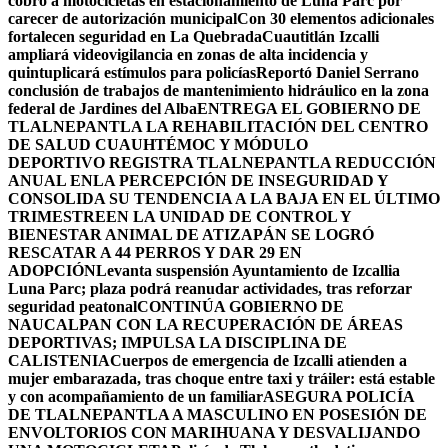
cobro a motocicletas en estacionamiento de Luna Parc por
carecer de autorización municipal
Con 30 elementos adicionales
fortalecen seguridad en La Quebrada
Cuautitlán Izcalli
ampliará videovigilancia en zonas de alta incidencia y
quintuplicará estímulos para policías
Reportó Daniel Serrano
conclusión de trabajos de mantenimiento hidráulico en la zona
federal de Jardines del Alba
ENTREGA EL GOBIERNO DE
TLALNEPANTLA LA REHABILITACIÓN DEL CENTRO
DE SALUD CUAUHTÉMOC Y MÓDULO
DEPORTIVO
REGISTRA TLALNEPANTLA REDUCCIÓN
ANUAL ENLA PERCEPCIÓN DE INSEGURIDAD Y
CONSOLIDA SU TENDENCIA A LA BAJA EN EL ÚLTIMO
TRIMESTRE
EN LA UNIDAD DE CONTROL Y
BIENESTAR ANIMAL DE ATIZAPÁN SE LOGRÓ
RESCATAR A 44 PERROS Y DAR 29 EN
ADOPCIÓN
Levanta suspensión Ayuntamiento de Izcallia
Luna Parc; plaza podrá reanudar actividades, tras reforzar
seguridad peatonal
CONTINÚA GOBIERNO DE
NAUCALPAN CON LA RECUPERACIÓN DE ÁREAS
DEPORTIVAS; IMPULSA LA DISCIPLINA DE
CALISTENIA
Cuerpos de emergencia de Izcalli atienden a
mujer embarazada, tras choque entre taxi y tráiler: está estable
y con acompañamiento de un familiar
ASEGURA POLICÍA
DE TLALNEPANTLA A MASCULINO EN POSESIÓN DE
ENVOLTORIOS CON MARIHUANA Y DESVALIJANDO