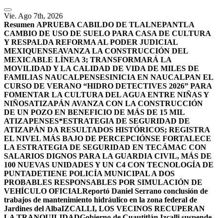
Vie. Ago 7th, 2026
Resumen
APRUEBA CABILDO DE TLALNEPANTLA
CAMBIO DE USO DE SUELO PARA CASA DE CULTURA
Y RESPALDA REFORMA AL PODER JUDICIAL
MEXIQUENSE
AVANZA LA CONSTRUCCIÓN DEL
MEXICABLE LÍNEA 3; TRANSFORMARÁ LA
MOVILIDAD Y LA CALIDAD DE VIDA DE MILES DE
FAMILIAS NAUCALPENSES
INICIA EN NAUCALPAN EL
CURSO DE VERANO “HIDRO DETECTIVES 2026” PARA
FOMENTAR LA CULTURA DEL AGUA ENTRE NIÑAS Y
NIÑOS
ATIZAPÁN AVANZA CON LA CONSTRUCCIÓN
DE UN POZO EN BENEFICIO DE MÁS DE 15 MIL
ATIZAPENSES
*ESTRATEGIA DE SEGURIDAD DE
ATIZAPÁN DA RESULTADOS HISTÓRICOS; REGISTRA
EL NIVEL MÁS BAJO DE PERCEPCIÓN
SE FORTALECE
LA ESTRATEGIA DE SEGURIDAD EN TECÁMAC CON
SALARIOS DIGNOS PARA LA GUARDIA CIVIL, MÁS DE
100 NUEVAS UNIDADES Y UN C4 CON TECNOLOGÍA DE
PUNTA
DETIENE POLICÍA MUNICIPAL A DOS
PROBABLES RESPONSABLES POR SIMULACIÓN DE
VEHÍCULO OFICIAL
Reportó Daniel Serrano conclusión de
trabajos de mantenimiento hidráulico en la zona federal de
Jardines del Alba
IZCALLI, LOS VECINOS RECUPERAN
LA TRANQUILIDAD
Gobierno de Cuautitlán Izcalli suspende