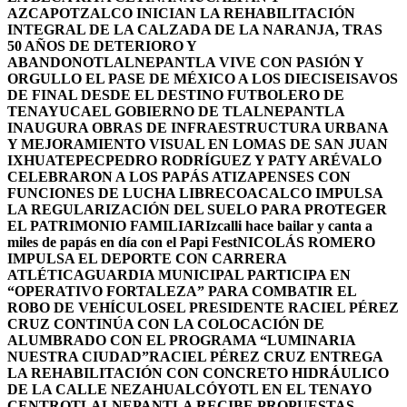
AZCAPOTZALCO INICIAN LA REHABILITACIÓN
INTEGRAL DE LA CALZADA DE LA NARANJA, TRAS
50 AÑOS DE DETERIORO Y
ABANDONO
TLALNEPANTLA VIVE CON PASIÓN Y
ORGULLO EL PASE DE MÉXICO A LOS DIECISEISAVOS
DE FINAL DESDE EL DESTINO FUTBOLERO DE
TENAYUCA
EL GOBIERNO DE TLALNEPANTLA
INAUGURA OBRAS DE INFRAESTRUCTURA URBANA
Y MEJORAMIENTO VISUAL EN LOMAS DE SAN JUAN
IXHUATEPEC
PEDRO RODRÍGUEZ Y PATY ARÉVALO
CELEBRARON A LOS PAPÁS ATIZAPENSES CON
FUNCIONES DE LUCHA LIBRE
COACALCO IMPULSA
LA REGULARIZACIÓN DEL SUELO PARA PROTEGER
EL PATRIMONIO FAMILIAR
Izcalli hace bailar y canta a
miles de papás en día con el Papi Fest
NICOLÁS ROMERO
IMPULSA EL DEPORTE CON CARRERA
ATLÉTICA
GUARDIA MUNICIPAL PARTICIPA EN
“OPERATIVO FORTALEZA” PARA COMBATIR EL
ROBO DE VEHÍCULOS
EL PRESIDENTE RACIEL PÉREZ
CRUZ CONTINÚA CON LA COLOCACIÓN DE
ALUMBRADO CON EL PROGRAMA “LUMINARIA
NUESTRA CIUDAD”
RACIEL PÉREZ CRUZ ENTREGA
LA REHABILITACIÓN CON CONCRETO HIDRÁULICO
DE LA CALLE NEZAHUALCÓYOTL EN EL TENAYO
CENTRO
TLALNEPANTLA RECIBE PROPUESTAS