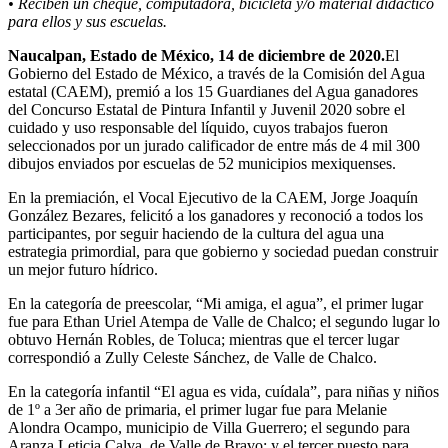
• Reciben un cheque, computadora, bicicleta y/o material didáctico
para ellos y sus escuelas.
Naucalpan, Estado de México, 14 de diciembre de 2020.
El
Gobierno del Estado de México, a través de la Comisión del Agua
estatal (CAEM), premió a los 15 Guardianes del Agua ganadores
del Concurso Estatal de Pintura Infantil y Juvenil 2020 sobre el
cuidado y uso responsable del líquido, cuyos trabajos fueron
seleccionados por un jurado calificador de entre más de 4 mil 300
dibujos enviados por escuelas de 52 municipios mexiquenses.
En la premiación, el Vocal Ejecutivo de la CAEM, Jorge Joaquín
González Bezares, felicitó a los ganadores y reconoció a todos los
participantes, por seguir haciendo de la cultura del agua una
estrategia primordial, para que gobierno y sociedad puedan construir
un mejor futuro hídrico.
En la categoría de preescolar, “Mi amiga, el agua”, el primer lugar
fue para Ethan Uriel Atempa de Valle de Chalco; el segundo lugar lo
obtuvo Hernán Robles, de Toluca; mientras que el tercer lugar
correspondió a Zully Celeste Sánchez, de Valle de Chalco.
En la categoría infantil “El agua es vida, cuídala”, para niñas y niños
de 1º a 3er año de primaria, el primer lugar fue para Melanie
Alondra Ocampo, municipio de Villa Guerrero; el segundo para
Aranza Leticia Calva, de Valle de Bravo; y el tercer puesto para