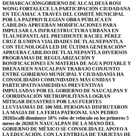
DEMARCACIÓN
GOBIERNO DE ALCALDESA ROSI
WONG FORTALECE LA PARTICIPACIÓN CIUDADANA
EN TECÁMAC A TRAVÉS DEL COMITÉ MUNICIPAL
POR LA PAZ
PRIVILEGIAN OBRA PÚBLICA EN
CABILDO; APRUEBAN MODIFICACIONES PARA
IMPULSAR LA INFRAESTRUCTURA URBANA EN
TLALNEPANTLA
EL PRESIDENTE RACIEL PÉREZ
CRUZ ILUMINA VIALIDADES DE TLALNEPANTLA
CON TECNOLOGÍA LED DE ÚLTIMA GENERACIÓN*
APRUEBA CABILDO DE TLALNEPANTLA DIVERSOS
PROGRAMAS DE REGULARIZACIÓN Y
BONIFICACIONES EN MATERIA DE AGUA POTABLE Y
DRENAJE
EN NAUCALPAN TRABAJO CONJUNTO
ENTRE GOBIERNO MUNICIPAL Y CIUDADANÍA HA
CONSOLIDADO COMUNIDADES MÁS UNIDAS Y
PARTICIPATIVAS
MEDIDAS PREVENTIVAS
IMPULSADAS POR EL GOBIERNO DE NAUCALPAN Y
COORDINACIÓN METROPOLITANA LOGRAN
MITIGAR DESASTRES POR LAS FUERTES
LLUVIAS
MÁS DE 100 MIL PERSONAS DISFRUTARON
LA MAGIA DE LA FERIA PATRONAL SAN PEDRO
2026
Izcalli disminuye 18% robo de vehículo en los primeros 5
meses de 2026
EN NAUCALPAN DE LA MANO DEL
GOBIERNO DE MÉXICO SE CONSOLIDA EL APOYO A
LA EDUCACIÓN, CON LA ENTREGA DE TARJETAS DE