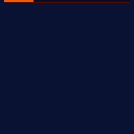
ACOMPAÑAN A LOS FIELES DIFUNTOS CON ARTE, MÚSICA
Y TRADICIÓN EN EL FESTIVAL DE LAS ALMAS 2020
ARRANCA EN CUAUTITLÁN IZCALLI Y EN EL PAÍS LA
CAMPAÑA «30DÍASXAMLO»
CELEBRAN DÍA DE MUERTOS EN EL CENTRO CULTURAL
MEXIQUENSE BICENTENARIO
INSTALA HUIXQUILUCAN CONSEJO MUNICIPAL DE
SEGURIDAD PÚBLICA 2025-2027
Login Designer
NUEVOS POZOS EN COACALCO PARA DOTAR A LA
POBLACIÓN DE 30 % MÁS DE AGUA: DARWIN ESLAVA
POR HARTAZGO Y AMENAZAS, PRIÍSTAS DE
TLALNEPANTLA SE SUMAN AL PVEM CON PACO NÚÑEZ