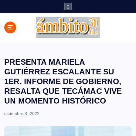
S
a
l
t
a
r
a
l
c
PRESENTA MARIELA
o
GUTIÉRREZ ESCALANTE SU
n
1ER. INFORME DE GOBIERNO,
t
e
RESALTA QUE TECÁMAC VIVE
n
UN MOMENTO HISTÓRICO
i
d
diciembre 8, 2022
o