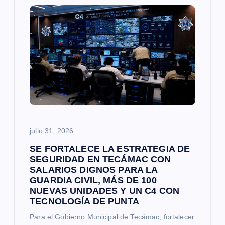
d
e
e
n
t
julio 31, 2026
r
SE FORTALECE LA ESTRATEGIA DE
a
SEGURIDAD EN TECÁMAC CON
SALARIOS DIGNOS PARA LA
GUARDIA CIVIL, MÁS DE 100
d
NUEVAS UNIDADES Y UN C4 CON
TECNOLOGÍA DE PUNTA
a
Para el Gobierno Municipal de Tecámac, fortalecer