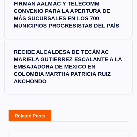
FIRMAN AALMAC Y TELECOMM
a
CONVENIO PARA LA APERTURA DE
MÁS SUCURSALES EN LOS 700
v
MUNICIPIOS PROGRESISTAS DEL PAÍS
e
RECIBE ALCALDESA DE TECÁMAC
g
MARIELA GUTIERREZ ESCALANTE A LA
EMBAJADORA DE MEXICO EN
a
COLOMBIA MARTHA PATRICIA RUIZ
ANCHONDO
c
i
ó
Related Posts
n