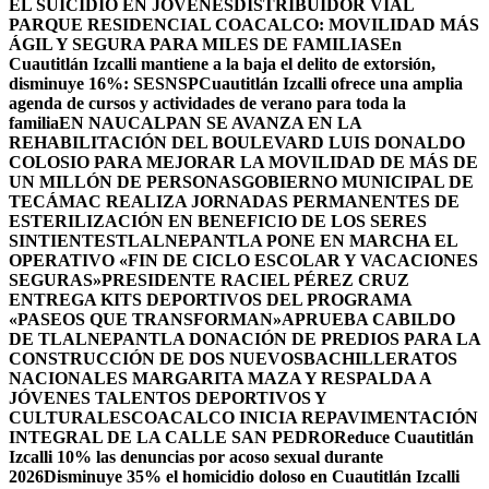
EL SUICIDIO EN JÓVENES
DISTRIBUIDOR VIAL
PARQUE RESIDENCIAL COACALCO: MOVILIDAD MÁS
ÁGIL Y SEGURA PARA MILES DE FAMILIAS
En
Cuautitlán Izcalli mantiene a la baja el delito de extorsión,
disminuye 16%: SESNSP
Cuautitlán Izcalli ofrece una amplia
agenda de cursos y actividades de verano para toda la
familia
EN NAUCALPAN SE AVANZA EN LA
REHABILITACIÓN DEL BOULEVARD LUIS DONALDO
COLOSIO PARA MEJORAR LA MOVILIDAD DE MÁS DE
UN MILLÓN DE PERSONAS
GOBIERNO MUNICIPAL DE
TECÁMAC REALIZA JORNADAS PERMANENTES DE
ESTERILIZACIÓN EN BENEFICIO DE LOS SERES
SINTIENTES
TLALNEPANTLA PONE EN MARCHA EL
OPERATIVO «FIN DE CICLO ESCOLAR Y VACACIONES
SEGURAS»
PRESIDENTE RACIEL PÉREZ CRUZ
ENTREGA KITS DEPORTIVOS DEL PROGRAMA
«PASEOS QUE TRANSFORMAN»
APRUEBA CABILDO
DE TLALNEPANTLA DONACIÓN DE PREDIOS PARA LA
CONSTRUCCIÓN DE DOS NUEVOSBACHILLERATOS
NACIONALES MARGARITA MAZA Y RESPALDA A
JÓVENES TALENTOS DEPORTIVOS Y
CULTURALES
COACALCO INICIA REPAVIMENTACIÓN
INTEGRAL DE LA CALLE SAN PEDRO
Reduce Cuautitlán
Izcalli 10% las denuncias por acoso sexual durante
2026
Disminuye 35% el homicidio doloso en Cuautitlán Izcalli