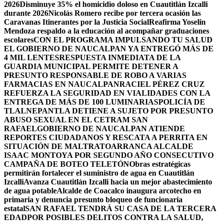
2026
Disminuye 35% el homicidio doloso en Cuautitlán Izcalli
durante 2026
Nicolás Romero recibe por tercera ocasión las
Caravanas Itinerantes por la Justicia Social
Reafirma Yoselin
Mendoza respaldo a la educación al acompañar graduaciones
escolares
CON EL PROGRAMA IMPULSANDO TU SALUD
EL GOBIERNO DE NAUCALPAN YA ENTREGÓ MÁS DE
4 MIL LENTES
RESPUESTA INMEDIATA DE LA
GUARDIA MUNICIPAL PERMITE DETENER A
PRESUNTO RESPONSABLE DE ROBO A VARIAS
FARMACIAS EN NAUCALPAN
RACIEL PÉREZ CRUZ
REFUERZA LA SEGURIDAD EN VIALIDADES CON LA
ENTREGA DE MÁS DE 100 LUMINARIAS
POLICÍA DE
TLALNEPANTLA DETIENE A SUJETO POR PRESUNTO
ABUSO SEXUAL EN EL CETRAM SAN
RAFAEL
GOBIERNO DE NAUCALPAN ATIENDE
REPORTES CIUDADANOS Y RESCATA A PERRITA EN
SITUACIÓN DE MALTRATO
ARRANCA ALCALDE
ISAAC MONTOYA POR SEGUNDO AÑO CONSECUTIVO
CAMPAÑA DE BOTEO TELETÓN
Obras estratégicas
permitirán fortalecer el suministro de agua en Cuautitlán
Izcalli
Avanza Cuautitlán Izcalli hacia un mejor abastecimiento
de agua potable
Alcalde de Coacalco inaugura arcotecho en
primaria y denuncia presunto bloqueo de funcionaria
estatal
SAN RAFAEL TENDRÁ SU CASA DE LA TERCERA
EDAD
POR POSIBLES DELITOS CONTRA LA SALUD,