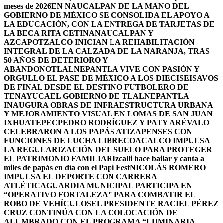
meses de 2026
EN NAUCALPAN DE LA MANO DEL
GOBIERNO DE MÉXICO SE CONSOLIDA EL APOYO A
LA EDUCACIÓN, CON LA ENTREGA DE TARJETAS DE
LA BECA RITA CETINA
NAUCALPAN Y
AZCAPOTZALCO INICIAN LA REHABILITACIÓN
INTEGRAL DE LA CALZADA DE LA NARANJA, TRAS
50 AÑOS DE DETERIORO Y
ABANDONO
TLALNEPANTLA VIVE CON PASIÓN Y
ORGULLO EL PASE DE MÉXICO A LOS DIECISEISAVOS
DE FINAL DESDE EL DESTINO FUTBOLERO DE
TENAYUCA
EL GOBIERNO DE TLALNEPANTLA
INAUGURA OBRAS DE INFRAESTRUCTURA URBANA
Y MEJORAMIENTO VISUAL EN LOMAS DE SAN JUAN
IXHUATEPEC
PEDRO RODRÍGUEZ Y PATY ARÉVALO
CELEBRARON A LOS PAPÁS ATIZAPENSES CON
FUNCIONES DE LUCHA LIBRE
COACALCO IMPULSA
LA REGULARIZACIÓN DEL SUELO PARA PROTEGER
EL PATRIMONIO FAMILIAR
Izcalli hace bailar y canta a
miles de papás en día con el Papi Fest
NICOLÁS ROMERO
IMPULSA EL DEPORTE CON CARRERA
ATLÉTICA
GUARDIA MUNICIPAL PARTICIPA EN
“OPERATIVO FORTALEZA” PARA COMBATIR EL
ROBO DE VEHÍCULOS
EL PRESIDENTE RACIEL PÉREZ
CRUZ CONTINÚA CON LA COLOCACIÓN DE
ALUMBRADO CON EL PROGRAMA “LUMINARIA