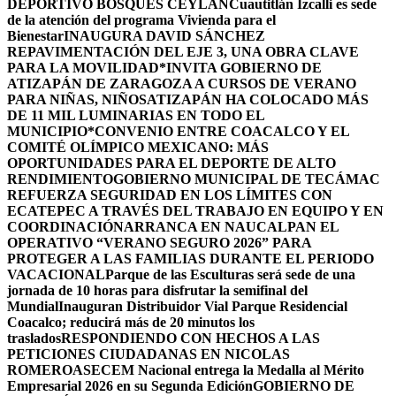
DEPORTIVO BOSQUES CEYLÁN
Cuautitlán Izcalli es sede
de la atención del programa Vivienda para el
Bienestar
INAUGURA DAVID SÁNCHEZ
REPAVIMENTACIÓN DEL EJE 3, UNA OBRA CLAVE
PARA LA MOVILIDAD
*INVITA GOBIERNO DE
ATIZAPÁN DE ZARAGOZA A CURSOS DE VERANO
PARA NIÑAS, NIÑOS
ATIZAPÁN HA COLOCADO MÁS
DE 11 MIL LUMINARIAS EN TODO EL
MUNICIPIO*
CONVENIO ENTRE COACALCO Y EL
COMITÉ OLÍMPICO MEXICANO: MÁS
OPORTUNIDADES PARA EL DEPORTE DE ALTO
RENDIMIENTO
GOBIERNO MUNICIPAL DE TECÁMAC
REFUERZA SEGURIDAD EN LOS LÍMITES CON
ECATEPEC A TRAVÉS DEL TRABAJO EN EQUIPO Y EN
COORDINACIÓN
ARRANCA EN NAUCALPAN EL
OPERATIVO “VERANO SEGURO 2026” PARA
PROTEGER A LAS FAMILIAS DURANTE EL PERIODO
VACACIONAL
Parque de las Esculturas será sede de una
jornada de 10 horas para disfrutar la semifinal del
Mundial
Inauguran Distribuidor Vial Parque Residencial
Coacalco; reducirá más de 20 minutos los
traslados
RESPONDIENDO CON HECHOS A LAS
PETICIONES CIUDADANAS EN NICOLAS
ROMERO
ASECEM Nacional entrega la Medalla al Mérito
Empresarial 2026 en su Segunda Edición
GOBIERNO DE