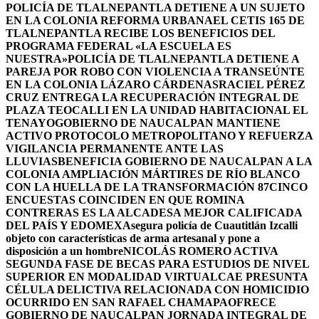
POLICÍA DE TLALNEPANTLA DETIENE A UN SUJETO
EN LA COLONIA REFORMA URBANA
EL CETIS 165 DE
TLALNEPANTLA RECIBE LOS BENEFICIOS DEL
PROGRAMA FEDERAL «LA ESCUELA ES
NUESTRA»
POLICÍA DE TLALNEPANTLA DETIENE A
PAREJA POR ROBO CON VIOLENCIA A TRANSEÚNTE
EN LA COLONIA LÁZARO CÁRDENAS
RACIEL PÉREZ
CRUZ ENTREGA LA RECUPERACIÓN INTEGRAL DE
PLAZA TEOCALLI EN LA UNIDAD HABITACIONAL EL
TENAYO
GOBIERNO DE NAUCALPAN MANTIENE
ACTIVO PROTOCOLO METROPOLITANO Y REFUERZA
VIGILANCIA PERMANENTE ANTE LAS
LLUVIAS
BENEFICIA GOBIERNO DE NAUCALPAN A LA
COLONIA AMPLIACIÓN MÁRTIRES DE RÍO BLANCO
CON LA HUELLA DE LA TRANSFORMACIÓN 87
CINCO
ENCUESTAS COINCIDEN EN QUE ROMINA
CONTRERAS ES LA ALCADESA MEJOR CALIFICADA
DEL PAÍS Y EDOMEX
Asegura policía de Cuautitlán Izcalli
objeto con características de arma artesanal y pone a
disposición a un hombre
NICOLÁS ROMERO ACTIVA
SEGUNDA FASE DE BECAS PARA ESTUDIOS DE NIVEL
SUPERIOR EN MODALIDAD VIRTUAL
CAE PRESUNTA
CÉLULA DELICTIVA RELACIONADA CON HOMICIDIO
OCURRIDO EN SAN RAFAEL CHAMAPA
OFRECE
GOBIERNO DE NAUCALPAN JORNADA INTEGRAL DE