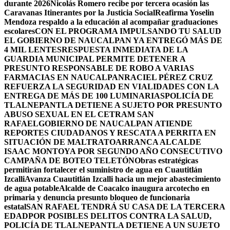
durante 2026
Nicolás Romero recibe por tercera ocasión las
Caravanas Itinerantes por la Justicia Social
Reafirma Yoselin
Mendoza respaldo a la educación al acompañar graduaciones
escolares
CON EL PROGRAMA IMPULSANDO TU SALUD
EL GOBIERNO DE NAUCALPAN YA ENTREGÓ MÁS DE
4 MIL LENTES
RESPUESTA INMEDIATA DE LA
GUARDIA MUNICIPAL PERMITE DETENER A
PRESUNTO RESPONSABLE DE ROBO A VARIAS
FARMACIAS EN NAUCALPAN
RACIEL PÉREZ CRUZ
REFUERZA LA SEGURIDAD EN VIALIDADES CON LA
ENTREGA DE MÁS DE 100 LUMINARIAS
POLICÍA DE
TLALNEPANTLA DETIENE A SUJETO POR PRESUNTO
ABUSO SEXUAL EN EL CETRAM SAN
RAFAEL
GOBIERNO DE NAUCALPAN ATIENDE
REPORTES CIUDADANOS Y RESCATA A PERRITA EN
SITUACIÓN DE MALTRATO
ARRANCA ALCALDE
ISAAC MONTOYA POR SEGUNDO AÑO CONSECUTIVO
CAMPAÑA DE BOTEO TELETÓN
Obras estratégicas
permitirán fortalecer el suministro de agua en Cuautitlán
Izcalli
Avanza Cuautitlán Izcalli hacia un mejor abastecimiento
de agua potable
Alcalde de Coacalco inaugura arcotecho en
primaria y denuncia presunto bloqueo de funcionaria
estatal
SAN RAFAEL TENDRÁ SU CASA DE LA TERCERA
EDAD
POR POSIBLES DELITOS CONTRA LA SALUD,
POLICÍA DE TLALNEPANTLA DETIENE A UN SUJETO