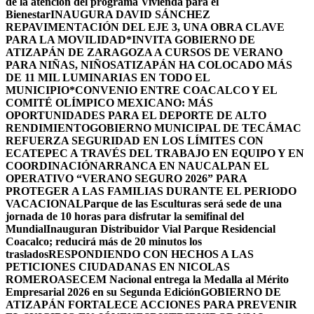
de la atención del programa Vivienda para el
Bienestar
INAUGURA DAVID SÁNCHEZ
REPAVIMENTACIÓN DEL EJE 3, UNA OBRA CLAVE
PARA LA MOVILIDAD
*INVITA GOBIERNO DE
ATIZAPÁN DE ZARAGOZA A CURSOS DE VERANO
PARA NIÑAS, NIÑOS
ATIZAPÁN HA COLOCADO MÁS
DE 11 MIL LUMINARIAS EN TODO EL
MUNICIPIO*
CONVENIO ENTRE COACALCO Y EL
COMITÉ OLÍMPICO MEXICANO: MÁS
OPORTUNIDADES PARA EL DEPORTE DE ALTO
RENDIMIENTO
GOBIERNO MUNICIPAL DE TECÁMAC
REFUERZA SEGURIDAD EN LOS LÍMITES CON
ECATEPEC A TRAVÉS DEL TRABAJO EN EQUIPO Y EN
COORDINACIÓN
ARRANCA EN NAUCALPAN EL
OPERATIVO “VERANO SEGURO 2026” PARA
PROTEGER A LAS FAMILIAS DURANTE EL PERIODO
VACACIONAL
Parque de las Esculturas será sede de una
jornada de 10 horas para disfrutar la semifinal del
Mundial
Inauguran Distribuidor Vial Parque Residencial
Coacalco; reducirá más de 20 minutos los
traslados
RESPONDIENDO CON HECHOS A LAS
PETICIONES CIUDADANAS EN NICOLAS
ROMERO
ASECEM Nacional entrega la Medalla al Mérito
Empresarial 2026 en su Segunda Edición
GOBIERNO DE
ATIZAPÁN FORTALECE ACCIONES PARA PREVENIR