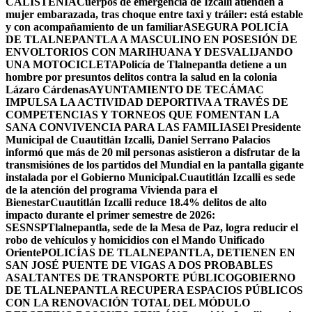
CALISTENIA
Cuerpos de emergencia de Izcalli atienden a
mujer embarazada, tras choque entre taxi y tráiler: está estable
y con acompañamiento de un familiar
ASEGURA POLICÍA
DE TLALNEPANTLA A MASCULINO EN POSESIÓN DE
ENVOLTORIOS CON MARIHUANA Y DESVALIJANDO
UNA MOTOCICLETA
Policía de Tlalnepantla detiene a un
hombre por presuntos delitos contra la salud en la colonia
Lázaro Cárdenas
AYUNTAMIENTO DE TECÁMAC
IMPULSA LA ACTIVIDAD DEPORTIVA A TRAVÉS DE
COMPETENCIAS Y TORNEOS QUE FOMENTAN LA
SANA CONVIVENCIA PARA LAS FAMILIAS
El Presidente
Municipal de Cuautitlán Izcalli, Daniel Serrano Palacios
informó que más de 20 mil personas asistieron a disfrutar de la
transmisiónes de los partidos del Mundial en la pantalla gigante
instalada por el Gobierno Municipal.
Cuautitlán Izcalli es sede
de la atención del programa Vivienda para el
Bienestar
Cuautitlán Izcalli reduce 18.4% delitos de alto
impacto durante el primer semestre de 2026:
SESNSP
Tlalnepantla, sede de la Mesa de Paz, logra reducir el
robo de vehículos y homicidios con el Mando Unificado
Oriente
POLICÍAS DE TLALNEPANTLA, ​DETIENEN EN
SAN JOSÉ PUENTE DE VIGAS A DOS PROBABLES
ASALTANTES DE TRANSPORTE PÚBLICO
GOBIERNO
DE TLALNEPANTLA RECUPERA ESPACIOS PÚBLICOS
CON LA RENOVACIÓN TOTAL DEL MÓDULO