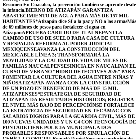
Resumen
En Coacalco, la prevención también se aprende desde
la infancia.
BIERNO DE ATIZAPÁN GARANTIZA
ABASTECIMIENTO DE AGUA PARA MÁS DE 157 MIL
HABITANTES*
Atizapán dice SÍ a la paz y NO a las armas
Más
de 69 millones de pesos para fortalecer el agua en
Atizapán
APRUEBA CABILDO DE TLALNEPANTLA
CAMBIO DE USO DE SUELO PARA CASA DE CULTURA
Y RESPALDA REFORMA AL PODER JUDICIAL
MEXIQUENSE
AVANZA LA CONSTRUCCIÓN DEL
MEXICABLE LÍNEA 3; TRANSFORMARÁ LA
MOVILIDAD Y LA CALIDAD DE VIDA DE MILES DE
FAMILIAS NAUCALPENSES
INICIA EN NAUCALPAN EL
CURSO DE VERANO “HIDRO DETECTIVES 2026” PARA
FOMENTAR LA CULTURA DEL AGUA ENTRE NIÑAS Y
NIÑOS
ATIZAPÁN AVANZA CON LA CONSTRUCCIÓN
DE UN POZO EN BENEFICIO DE MÁS DE 15 MIL
ATIZAPENSES
*ESTRATEGIA DE SEGURIDAD DE
ATIZAPÁN DA RESULTADOS HISTÓRICOS; REGISTRA
EL NIVEL MÁS BAJO DE PERCEPCIÓN
SE FORTALECE
LA ESTRATEGIA DE SEGURIDAD EN TECÁMAC CON
SALARIOS DIGNOS PARA LA GUARDIA CIVIL, MÁS DE
100 NUEVAS UNIDADES Y UN C4 CON TECNOLOGÍA DE
PUNTA
DETIENE POLICÍA MUNICIPAL A DOS
PROBABLES RESPONSABLES POR SIMULACIÓN DE
VEHÍCULO OFICIAL
Reportó Daniel Serrano conclusión de