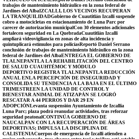
trabajos de mantenimiento hidráulico en la zona federal de
Jardines del Alba
IZCALLI, LOS VECINOS RECUPERAN
LA TRANQUILIDAD
Gobierno de Cuautitlán Izcalli suspende
cobro a motocicletas en estacionamiento de Luna Parc por
carecer de autorización municipal
Con 30 elementos adicionales
fortalecen seguridad en La Quebrada
Cuautitlán Izcalli
ampliará videovigilancia en zonas de alta incidencia y
quintuplicará estímulos para policías
Reportó Daniel Serrano
conclusión de trabajos de mantenimiento hidráulico en la zona
federal de Jardines del Alba
ENTREGA EL GOBIERNO DE
TLALNEPANTLA LA REHABILITACIÓN DEL CENTRO
DE SALUD CUAUHTÉMOC Y MÓDULO
DEPORTIVO
REGISTRA TLALNEPANTLA REDUCCIÓN
ANUAL ENLA PERCEPCIÓN DE INSEGURIDAD Y
CONSOLIDA SU TENDENCIA A LA BAJA EN EL ÚLTIMO
TRIMESTRE
EN LA UNIDAD DE CONTROL Y
BIENESTAR ANIMAL DE ATIZAPÁN SE LOGRÓ
RESCATAR A 44 PERROS Y DAR 29 EN
ADOPCIÓN
Levanta suspensión Ayuntamiento de Izcallia
Luna Parc; plaza podrá reanudar actividades, tras reforzar
seguridad peatonal
CONTINÚA GOBIERNO DE
NAUCALPAN CON LA RECUPERACIÓN DE ÁREAS
DEPORTIVAS; IMPULSA LA DISCIPLINA DE
CALISTENIA
Cuerpos de emergencia de Izcalli atienden a