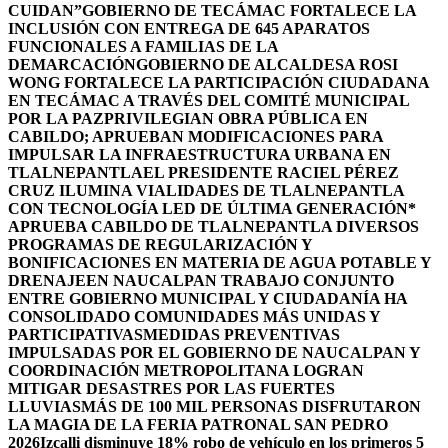
CUIDAN”
GOBIERNO DE TECÁMAC FORTALECE LA
INCLUSIÓN CON ENTREGA DE 645 APARATOS
FUNCIONALES A FAMILIAS DE LA
DEMARCACIÓN
GOBIERNO DE ALCALDESA ROSI
WONG FORTALECE LA PARTICIPACIÓN CIUDADANA
EN TECÁMAC A TRAVÉS DEL COMITÉ MUNICIPAL
POR LA PAZ
PRIVILEGIAN OBRA PÚBLICA EN
CABILDO; APRUEBAN MODIFICACIONES PARA
IMPULSAR LA INFRAESTRUCTURA URBANA EN
TLALNEPANTLA
EL PRESIDENTE RACIEL PÉREZ
CRUZ ILUMINA VIALIDADES DE TLALNEPANTLA
CON TECNOLOGÍA LED DE ÚLTIMA GENERACIÓN*
APRUEBA CABILDO DE TLALNEPANTLA DIVERSOS
PROGRAMAS DE REGULARIZACIÓN Y
BONIFICACIONES EN MATERIA DE AGUA POTABLE Y
DRENAJE
EN NAUCALPAN TRABAJO CONJUNTO
ENTRE GOBIERNO MUNICIPAL Y CIUDADANÍA HA
CONSOLIDADO COMUNIDADES MÁS UNIDAS Y
PARTICIPATIVAS
MEDIDAS PREVENTIVAS
IMPULSADAS POR EL GOBIERNO DE NAUCALPAN Y
COORDINACIÓN METROPOLITANA LOGRAN
MITIGAR DESASTRES POR LAS FUERTES
LLUVIAS
MÁS DE 100 MIL PERSONAS DISFRUTARON
LA MAGIA DE LA FERIA PATRONAL SAN PEDRO
2026
Izcalli disminuye 18% robo de vehículo en los primeros 5