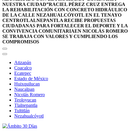
NUESTRA CIUDAD”
RACIEL PÉREZ CRUZ ENTREGA
LA REHABILITACIÓN CON CONCRETO HIDRÁULICO
DE LA CALLE NEZAHUALCÓYOTL EN EL TENAYO
CENTRO
TLALNEPANTLA RECIBE PROPUESTAS
CIUDADANAS PARA FORTALECER EL DEPORTE Y LA
CONVIVENCIA COMUNITARIA
EN NICOLÁS ROMERO
SE TRABAJA CON VALORES Y CUMPLIENDO LOS
COMPROMISOS
Atizapán
Coacalco
Ecatepec
Estado de México
Huixquilucan
Naucalpan
Nicolás Romero
Teoloyucan
Tlalnepantla
Tultitlán
Nezahualcóyotl