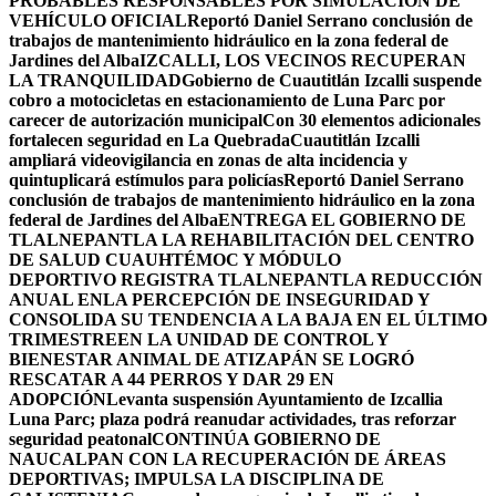
PROBABLES RESPONSABLES POR SIMULACIÓN DE
VEHÍCULO OFICIAL
Reportó Daniel Serrano conclusión de
trabajos de mantenimiento hidráulico en la zona federal de
Jardines del Alba
IZCALLI, LOS VECINOS RECUPERAN
LA TRANQUILIDAD
Gobierno de Cuautitlán Izcalli suspende
cobro a motocicletas en estacionamiento de Luna Parc por
carecer de autorización municipal
Con 30 elementos adicionales
fortalecen seguridad en La Quebrada
Cuautitlán Izcalli
ampliará videovigilancia en zonas de alta incidencia y
quintuplicará estímulos para policías
Reportó Daniel Serrano
conclusión de trabajos de mantenimiento hidráulico en la zona
federal de Jardines del Alba
ENTREGA EL GOBIERNO DE
TLALNEPANTLA LA REHABILITACIÓN DEL CENTRO
DE SALUD CUAUHTÉMOC Y MÓDULO
DEPORTIVO
REGISTRA TLALNEPANTLA REDUCCIÓN
ANUAL ENLA PERCEPCIÓN DE INSEGURIDAD Y
CONSOLIDA SU TENDENCIA A LA BAJA EN EL ÚLTIMO
TRIMESTRE
EN LA UNIDAD DE CONTROL Y
BIENESTAR ANIMAL DE ATIZAPÁN SE LOGRÓ
RESCATAR A 44 PERROS Y DAR 29 EN
ADOPCIÓN
Levanta suspensión Ayuntamiento de Izcallia
Luna Parc; plaza podrá reanudar actividades, tras reforzar
seguridad peatonal
CONTINÚA GOBIERNO DE
NAUCALPAN CON LA RECUPERACIÓN DE ÁREAS
DEPORTIVAS; IMPULSA LA DISCIPLINA DE