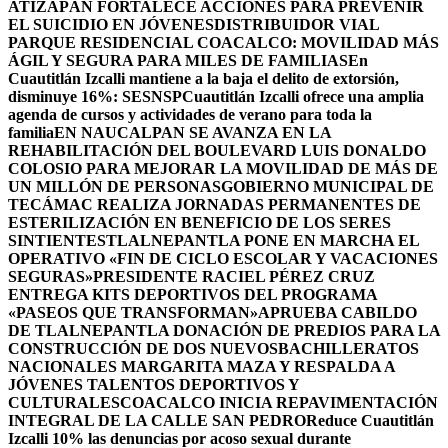
ATIZAPÁN FORTALECE ACCIONES PARA PREVENIR
EL SUICIDIO EN JÓVENES
DISTRIBUIDOR VIAL
PARQUE RESIDENCIAL COACALCO: MOVILIDAD MÁS
ÁGIL Y SEGURA PARA MILES DE FAMILIAS
En
Cuautitlán Izcalli mantiene a la baja el delito de extorsión,
disminuye 16%: SESNSP
Cuautitlán Izcalli ofrece una amplia
agenda de cursos y actividades de verano para toda la
familia
EN NAUCALPAN SE AVANZA EN LA
REHABILITACIÓN DEL BOULEVARD LUIS DONALDO
COLOSIO PARA MEJORAR LA MOVILIDAD DE MÁS DE
UN MILLÓN DE PERSONAS
GOBIERNO MUNICIPAL DE
TECÁMAC REALIZA JORNADAS PERMANENTES DE
ESTERILIZACIÓN EN BENEFICIO DE LOS SERES
SINTIENTES
TLALNEPANTLA PONE EN MARCHA EL
OPERATIVO «FIN DE CICLO ESCOLAR Y VACACIONES
SEGURAS»
PRESIDENTE RACIEL PÉREZ CRUZ
ENTREGA KITS DEPORTIVOS DEL PROGRAMA
«PASEOS QUE TRANSFORMAN»
APRUEBA CABILDO
DE TLALNEPANTLA DONACIÓN DE PREDIOS PARA LA
CONSTRUCCIÓN DE DOS NUEVOSBACHILLERATOS
NACIONALES MARGARITA MAZA Y RESPALDA A
JÓVENES TALENTOS DEPORTIVOS Y
CULTURALES
COACALCO INICIA REPAVIMENTACIÓN
INTEGRAL DE LA CALLE SAN PEDRO
Reduce Cuautitlán
Izcalli 10% las denuncias por acoso sexual durante