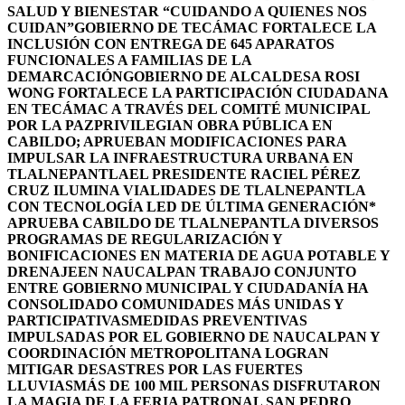
SALUD Y BIENESTAR “CUIDANDO A QUIENES NOS
CUIDAN”
GOBIERNO DE TECÁMAC FORTALECE LA
INCLUSIÓN CON ENTREGA DE 645 APARATOS
FUNCIONALES A FAMILIAS DE LA
DEMARCACIÓN
GOBIERNO DE ALCALDESA ROSI
WONG FORTALECE LA PARTICIPACIÓN CIUDADANA
EN TECÁMAC A TRAVÉS DEL COMITÉ MUNICIPAL
POR LA PAZ
PRIVILEGIAN OBRA PÚBLICA EN
CABILDO; APRUEBAN MODIFICACIONES PARA
IMPULSAR LA INFRAESTRUCTURA URBANA EN
TLALNEPANTLA
EL PRESIDENTE RACIEL PÉREZ
CRUZ ILUMINA VIALIDADES DE TLALNEPANTLA
CON TECNOLOGÍA LED DE ÚLTIMA GENERACIÓN*
APRUEBA CABILDO DE TLALNEPANTLA DIVERSOS
PROGRAMAS DE REGULARIZACIÓN Y
BONIFICACIONES EN MATERIA DE AGUA POTABLE Y
DRENAJE
EN NAUCALPAN TRABAJO CONJUNTO
ENTRE GOBIERNO MUNICIPAL Y CIUDADANÍA HA
CONSOLIDADO COMUNIDADES MÁS UNIDAS Y
PARTICIPATIVAS
MEDIDAS PREVENTIVAS
IMPULSADAS POR EL GOBIERNO DE NAUCALPAN Y
COORDINACIÓN METROPOLITANA LOGRAN
MITIGAR DESASTRES POR LAS FUERTES
LLUVIAS
MÁS DE 100 MIL PERSONAS DISFRUTARON
LA MAGIA DE LA FERIA PATRONAL SAN PEDRO