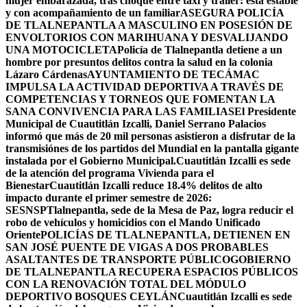
mujer embarazada, tras choque entre taxi y tráiler: está estable
y con acompañamiento de un familiar
ASEGURA POLICÍA
DE TLALNEPANTLA A MASCULINO EN POSESIÓN DE
ENVOLTORIOS CON MARIHUANA Y DESVALIJANDO
UNA MOTOCICLETA
Policía de Tlalnepantla detiene a un
hombre por presuntos delitos contra la salud en la colonia
Lázaro Cárdenas
AYUNTAMIENTO DE TECÁMAC
IMPULSA LA ACTIVIDAD DEPORTIVA A TRAVÉS DE
COMPETENCIAS Y TORNEOS QUE FOMENTAN LA
SANA CONVIVENCIA PARA LAS FAMILIAS
El Presidente
Municipal de Cuautitlán Izcalli, Daniel Serrano Palacios
informó que más de 20 mil personas asistieron a disfrutar de la
transmisiónes de los partidos del Mundial en la pantalla gigante
instalada por el Gobierno Municipal.
Cuautitlán Izcalli es sede
de la atención del programa Vivienda para el
Bienestar
Cuautitlán Izcalli reduce 18.4% delitos de alto
impacto durante el primer semestre de 2026:
SESNSP
Tlalnepantla, sede de la Mesa de Paz, logra reducir el
robo de vehículos y homicidios con el Mando Unificado
Oriente
POLICÍAS DE TLALNEPANTLA, ​DETIENEN EN
SAN JOSÉ PUENTE DE VIGAS A DOS PROBABLES
ASALTANTES DE TRANSPORTE PÚBLICO
GOBIERNO
DE TLALNEPANTLA RECUPERA ESPACIOS PÚBLICOS
CON LA RENOVACIÓN TOTAL DEL MÓDULO
DEPORTIVO BOSQUES CEYLÁN
Cuautitlán Izcalli es sede