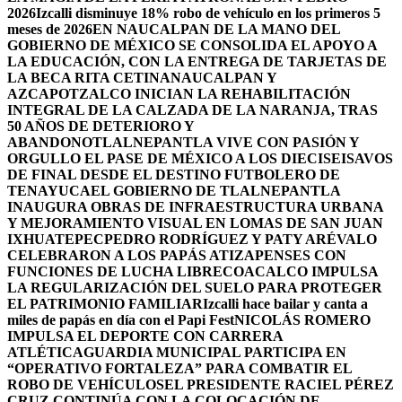
2026
Izcalli disminuye 18% robo de vehículo en los primeros 5
meses de 2026
EN NAUCALPAN DE LA MANO DEL
GOBIERNO DE MÉXICO SE CONSOLIDA EL APOYO A
LA EDUCACIÓN, CON LA ENTREGA DE TARJETAS DE
LA BECA RITA CETINA
NAUCALPAN Y
AZCAPOTZALCO INICIAN LA REHABILITACIÓN
INTEGRAL DE LA CALZADA DE LA NARANJA, TRAS
50 AÑOS DE DETERIORO Y
ABANDONO
TLALNEPANTLA VIVE CON PASIÓN Y
ORGULLO EL PASE DE MÉXICO A LOS DIECISEISAVOS
DE FINAL DESDE EL DESTINO FUTBOLERO DE
TENAYUCA
EL GOBIERNO DE TLALNEPANTLA
INAUGURA OBRAS DE INFRAESTRUCTURA URBANA
Y MEJORAMIENTO VISUAL EN LOMAS DE SAN JUAN
IXHUATEPEC
PEDRO RODRÍGUEZ Y PATY ARÉVALO
CELEBRARON A LOS PAPÁS ATIZAPENSES CON
FUNCIONES DE LUCHA LIBRE
COACALCO IMPULSA
LA REGULARIZACIÓN DEL SUELO PARA PROTEGER
EL PATRIMONIO FAMILIAR
Izcalli hace bailar y canta a
miles de papás en día con el Papi Fest
NICOLÁS ROMERO
IMPULSA EL DEPORTE CON CARRERA
ATLÉTICA
GUARDIA MUNICIPAL PARTICIPA EN
“OPERATIVO FORTALEZA” PARA COMBATIR EL
ROBO DE VEHÍCULOS
EL PRESIDENTE RACIEL PÉREZ
CRUZ CONTINÚA CON LA COLOCACIÓN DE