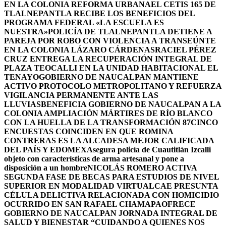
EN LA COLONIA REFORMA URBANA
EL CETIS 165 DE
TLALNEPANTLA RECIBE LOS BENEFICIOS DEL
PROGRAMA FEDERAL «LA ESCUELA ES
NUESTRA»
POLICÍA DE TLALNEPANTLA DETIENE A
PAREJA POR ROBO CON VIOLENCIA A TRANSEÚNTE
EN LA COLONIA LÁZARO CÁRDENAS
RACIEL PÉREZ
CRUZ ENTREGA LA RECUPERACIÓN INTEGRAL DE
PLAZA TEOCALLI EN LA UNIDAD HABITACIONAL EL
TENAYO
GOBIERNO DE NAUCALPAN MANTIENE
ACTIVO PROTOCOLO METROPOLITANO Y REFUERZA
VIGILANCIA PERMANENTE ANTE LAS
LLUVIAS
BENEFICIA GOBIERNO DE NAUCALPAN A LA
COLONIA AMPLIACIÓN MÁRTIRES DE RÍO BLANCO
CON LA HUELLA DE LA TRANSFORMACIÓN 87
CINCO
ENCUESTAS COINCIDEN EN QUE ROMINA
CONTRERAS ES LA ALCADESA MEJOR CALIFICADA
DEL PAÍS Y EDOMEX
Asegura policía de Cuautitlán Izcalli
objeto con características de arma artesanal y pone a
disposición a un hombre
NICOLÁS ROMERO ACTIVA
SEGUNDA FASE DE BECAS PARA ESTUDIOS DE NIVEL
SUPERIOR EN MODALIDAD VIRTUAL
CAE PRESUNTA
CÉLULA DELICTIVA RELACIONADA CON HOMICIDIO
OCURRIDO EN SAN RAFAEL CHAMAPA
OFRECE
GOBIERNO DE NAUCALPAN JORNADA INTEGRAL DE
SALUD Y BIENESTAR “CUIDANDO A QUIENES NOS