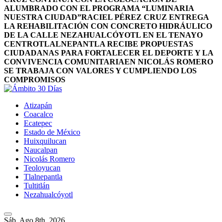
ALUMBRADO CON EL PROGRAMA “LUMINARIA
NUESTRA CIUDAD”
RACIEL PÉREZ CRUZ ENTREGA
LA REHABILITACIÓN CON CONCRETO HIDRÁULICO
DE LA CALLE NEZAHUALCÓYOTL EN EL TENAYO
CENTRO
TLALNEPANTLA RECIBE PROPUESTAS
CIUDADANAS PARA FORTALECER EL DEPORTE Y LA
CONVIVENCIA COMUNITARIA
EN NICOLÁS ROMERO
SE TRABAJA CON VALORES Y CUMPLIENDO LOS
COMPROMISOS
Atizapán
Coacalco
Ecatepec
Estado de México
Huixquilucan
Naucalpan
Nicolás Romero
Teoloyucan
Tlalnepantla
Tultitlán
Nezahualcóyotl
Sáb. Ago 8th, 2026