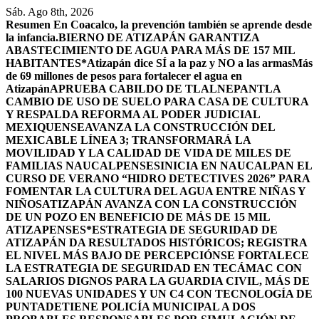
Saltar
Sáb. Ago 8th, 2026
al
Resumen
En Coacalco, la prevención también se aprende desde
contenido
la infancia.
BIERNO DE ATIZAPÁN GARANTIZA
ABASTECIMIENTO DE AGUA PARA MÁS DE 157 MIL
HABITANTES*
Atizapán dice SÍ a la paz y NO a las armas
Más
de 69 millones de pesos para fortalecer el agua en
Atizapán
APRUEBA CABILDO DE TLALNEPANTLA
CAMBIO DE USO DE SUELO PARA CASA DE CULTURA
Y RESPALDA REFORMA AL PODER JUDICIAL
MEXIQUENSE
AVANZA LA CONSTRUCCIÓN DEL
MEXICABLE LÍNEA 3; TRANSFORMARÁ LA
MOVILIDAD Y LA CALIDAD DE VIDA DE MILES DE
FAMILIAS NAUCALPENSES
INICIA EN NAUCALPAN EL
CURSO DE VERANO “HIDRO DETECTIVES 2026” PARA
FOMENTAR LA CULTURA DEL AGUA ENTRE NIÑAS Y
NIÑOS
ATIZAPÁN AVANZA CON LA CONSTRUCCIÓN
DE UN POZO EN BENEFICIO DE MÁS DE 15 MIL
ATIZAPENSES
*ESTRATEGIA DE SEGURIDAD DE
ATIZAPÁN DA RESULTADOS HISTÓRICOS; REGISTRA
EL NIVEL MÁS BAJO DE PERCEPCIÓN
SE FORTALECE
LA ESTRATEGIA DE SEGURIDAD EN TECÁMAC CON
SALARIOS DIGNOS PARA LA GUARDIA CIVIL, MÁS DE
100 NUEVAS UNIDADES Y UN C4 CON TECNOLOGÍA DE
PUNTA
DETIENE POLICÍA MUNICIPAL A DOS