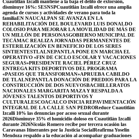
Cuautitlán Izcalli mantiene a la baja el delito de extorsión,
disminuye 16%: SESNSP
Cuautitlán Izcalli ofrece una amplia
agenda de cursos y actividades de verano para toda la
familia
EN NAUCALPAN SE AVANZA EN LA
REHABILITACIÓN DEL BOULEVARD LUIS DONALDO
COLOSIO PARA MEJORAR LA MOVILIDAD DE MÁS DE
UN MILLÓN DE PERSONAS
GOBIERNO MUNICIPAL DE
TECÁMAC REALIZA JORNADAS PERMANENTES DE
ESTERILIZACIÓN EN BENEFICIO DE LOS SERES
SINTIENTES
TLALNEPANTLA PONE EN MARCHA EL
OPERATIVO «FIN DE CICLO ESCOLAR Y VACACIONES
SEGURAS»
PRESIDENTE RACIEL PÉREZ CRUZ
ENTREGA KITS DEPORTIVOS DEL PROGRAMA
«PASEOS QUE TRANSFORMAN»
APRUEBA CABILDO
DE TLALNEPANTLA DONACIÓN DE PREDIOS PARA LA
CONSTRUCCIÓN DE DOS NUEVOSBACHILLERATOS
NACIONALES MARGARITA MAZA Y RESPALDA A
JÓVENES TALENTOS DEPORTIVOS Y
CULTURALES
COACALCO INICIA REPAVIMENTACIÓN
INTEGRAL DE LA CALLE SAN PEDRO
Reduce Cuautitlán
Izcalli 10% las denuncias por acoso sexual durante
2026
Disminuye 35% el homicidio doloso en Cuautitlán Izcalli
durante 2026
Nicolás Romero recibe por tercera ocasión las
Caravanas Itinerantes por la Justicia Social
Reafirma Yoselin
Mendoza respaldo a la educación al acompañar graduaciones