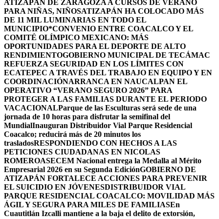
ATIZAPÁN DE ZARAGOZA A CURSOS DE VERANO
PARA NIÑAS, NIÑOS
ATIZAPÁN HA COLOCADO MÁS
DE 11 MIL LUMINARIAS EN TODO EL
MUNICIPIO*
CONVENIO ENTRE COACALCO Y EL
COMITÉ OLÍMPICO MEXICANO: MÁS
OPORTUNIDADES PARA EL DEPORTE DE ALTO
RENDIMIENTO
GOBIERNO MUNICIPAL DE TECÁMAC
REFUERZA SEGURIDAD EN LOS LÍMITES CON
ECATEPEC A TRAVÉS DEL TRABAJO EN EQUIPO Y EN
COORDINACIÓN
ARRANCA EN NAUCALPAN EL
OPERATIVO “VERANO SEGURO 2026” PARA
PROTEGER A LAS FAMILIAS DURANTE EL PERIODO
VACACIONAL
Parque de las Esculturas será sede de una
jornada de 10 horas para disfrutar la semifinal del
Mundial
Inauguran Distribuidor Vial Parque Residencial
Coacalco; reducirá más de 20 minutos los
traslados
RESPONDIENDO CON HECHOS A LAS
PETICIONES CIUDADANAS EN NICOLAS
ROMERO
ASECEM Nacional entrega la Medalla al Mérito
Empresarial 2026 en su Segunda Edición
GOBIERNO DE
ATIZAPÁN FORTALECE ACCIONES PARA PREVENIR
EL SUICIDIO EN JÓVENES
DISTRIBUIDOR VIAL
PARQUE RESIDENCIAL COACALCO: MOVILIDAD MÁS
ÁGIL Y SEGURA PARA MILES DE FAMILIAS
En
Cuautitlán Izcalli mantiene a la baja el delito de extorsión,