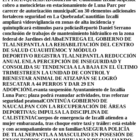
cobro a motocicletas en estacionamiento de Luna Parc por
carecer de autorización municipal
Con 30 elementos adicionales
fortalecen seguridad en La Quebrada
Cuautitlán Izcalli
ampliará videovigilancia en zonas de alta incidencia y
quintuplicará estímulos para policías
Reportó Daniel Serrano
conclusión de trabajos de mantenimiento hidráulico en la zona
federal de Jardines del Alba
ENTREGA EL GOBIERNO DE
TLALNEPANTLA LA REHABILITACIÓN DEL CENTRO
DE SALUD CUAUHTÉMOC Y MÓDULO
DEPORTIVO
REGISTRA TLALNEPANTLA REDUCCIÓN
ANUAL ENLA PERCEPCIÓN DE INSEGURIDAD Y
CONSOLIDA SU TENDENCIA A LA BAJA EN EL ÚLTIMO
TRIMESTRE
EN LA UNIDAD DE CONTROL Y
BIENESTAR ANIMAL DE ATIZAPÁN SE LOGRÓ
RESCATAR A 44 PERROS Y DAR 29 EN
ADOPCIÓN
Levanta suspensión Ayuntamiento de Izcallia
Luna Parc; plaza podrá reanudar actividades, tras reforzar
seguridad peatonal
CONTINÚA GOBIERNO DE
NAUCALPAN CON LA RECUPERACIÓN DE ÁREAS
DEPORTIVAS; IMPULSA LA DISCIPLINA DE
CALISTENIA
Cuerpos de emergencia de Izcalli atienden a
mujer embarazada, tras choque entre taxi y tráiler: está estable
y con acompañamiento de un familiar
ASEGURA POLICÍA
DE TLALNEPANTLA A MASCULINO EN POSESIÓN DE