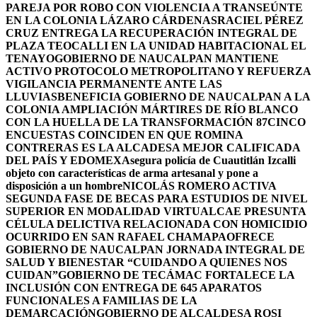
PAREJA POR ROBO CON VIOLENCIA A TRANSEÚNTE
EN LA COLONIA LÁZARO CÁRDENAS
RACIEL PÉREZ
CRUZ ENTREGA LA RECUPERACIÓN INTEGRAL DE
PLAZA TEOCALLI EN LA UNIDAD HABITACIONAL EL
TENAYO
GOBIERNO DE NAUCALPAN MANTIENE
ACTIVO PROTOCOLO METROPOLITANO Y REFUERZA
VIGILANCIA PERMANENTE ANTE LAS
LLUVIAS
BENEFICIA GOBIERNO DE NAUCALPAN A LA
COLONIA AMPLIACIÓN MÁRTIRES DE RÍO BLANCO
CON LA HUELLA DE LA TRANSFORMACIÓN 87
CINCO
ENCUESTAS COINCIDEN EN QUE ROMINA
CONTRERAS ES LA ALCADESA MEJOR CALIFICADA
DEL PAÍS Y EDOMEX
Asegura policía de Cuautitlán Izcalli
objeto con características de arma artesanal y pone a
disposición a un hombre
NICOLÁS ROMERO ACTIVA
SEGUNDA FASE DE BECAS PARA ESTUDIOS DE NIVEL
SUPERIOR EN MODALIDAD VIRTUAL
CAE PRESUNTA
CÉLULA DELICTIVA RELACIONADA CON HOMICIDIO
OCURRIDO EN SAN RAFAEL CHAMAPA
OFRECE
GOBIERNO DE NAUCALPAN JORNADA INTEGRAL DE
SALUD Y BIENESTAR “CUIDANDO A QUIENES NOS
CUIDAN”
GOBIERNO DE TECÁMAC FORTALECE LA
INCLUSIÓN CON ENTREGA DE 645 APARATOS
FUNCIONALES A FAMILIAS DE LA
DEMARCACIÓN
GOBIERNO DE ALCALDESA ROSI