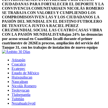
CIUDADANAS PARA FORTALECER EL DEPORTE Y LA
CONVIVENCIA COMUNITARIA
EN NICOLÁS ROMERO
SE TRABAJA CON VALORES Y CUMPLIENDO LOS
COMPROMISOS
VIVEN LAS Y LOS CIUDADANOS LA
PASIÓN DEL MUNDIAL EN EL DESTINO FUTBOLERO
DE TENAYUCA JUNTO A RACIEL PÉREZ
CRUZ
MUNDIAL SOCIAL LAS CUATRO CASAS VIBRA
CON LA PASIÓN MUNDIALISTA
Bajan 24% las denuncias
por acoso sexual en Cuautitlán Izcalli durante el primer
cuatrimestre de 2026
En proceso, ampliación del servicio del
Tanque 31, con los trabajos de instalación de nuevo equipo
Atizapán
Coacalco
Ecatepec
Estado de México
Huixquilucan
Naucalpan
Nicolás Romero
Teoloyucan
Tlalnepantla
Tultitlán
Nezahualcóyotl