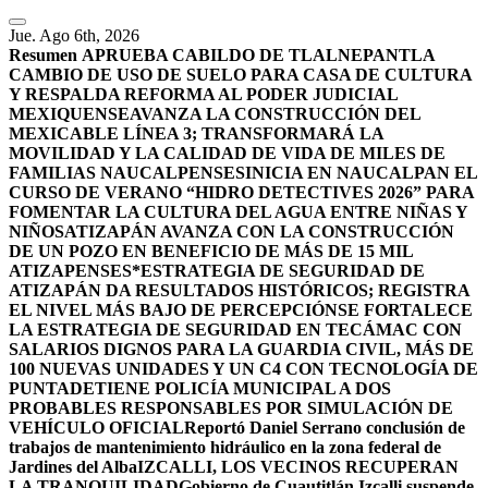
Jue. Ago 6th, 2026
Resumen
APRUEBA CABILDO DE TLALNEPANTLA
CAMBIO DE USO DE SUELO PARA CASA DE CULTURA
Y RESPALDA REFORMA AL PODER JUDICIAL
MEXIQUENSE
AVANZA LA CONSTRUCCIÓN DEL
MEXICABLE LÍNEA 3; TRANSFORMARÁ LA
MOVILIDAD Y LA CALIDAD DE VIDA DE MILES DE
FAMILIAS NAUCALPENSES
INICIA EN NAUCALPAN EL
CURSO DE VERANO “HIDRO DETECTIVES 2026” PARA
FOMENTAR LA CULTURA DEL AGUA ENTRE NIÑAS Y
NIÑOS
ATIZAPÁN AVANZA CON LA CONSTRUCCIÓN
DE UN POZO EN BENEFICIO DE MÁS DE 15 MIL
ATIZAPENSES
*ESTRATEGIA DE SEGURIDAD DE
ATIZAPÁN DA RESULTADOS HISTÓRICOS; REGISTRA
EL NIVEL MÁS BAJO DE PERCEPCIÓN
SE FORTALECE
LA ESTRATEGIA DE SEGURIDAD EN TECÁMAC CON
SALARIOS DIGNOS PARA LA GUARDIA CIVIL, MÁS DE
100 NUEVAS UNIDADES Y UN C4 CON TECNOLOGÍA DE
PUNTA
DETIENE POLICÍA MUNICIPAL A DOS
PROBABLES RESPONSABLES POR SIMULACIÓN DE
VEHÍCULO OFICIAL
Reportó Daniel Serrano conclusión de
trabajos de mantenimiento hidráulico en la zona federal de
Jardines del Alba
IZCALLI, LOS VECINOS RECUPERAN
LA TRANQUILIDAD
Gobierno de Cuautitlán Izcalli suspende