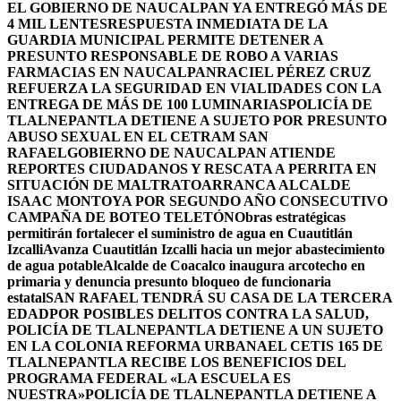
EL GOBIERNO DE NAUCALPAN YA ENTREGÓ MÁS DE
4 MIL LENTES
RESPUESTA INMEDIATA DE LA
GUARDIA MUNICIPAL PERMITE DETENER A
PRESUNTO RESPONSABLE DE ROBO A VARIAS
FARMACIAS EN NAUCALPAN
RACIEL PÉREZ CRUZ
REFUERZA LA SEGURIDAD EN VIALIDADES CON LA
ENTREGA DE MÁS DE 100 LUMINARIAS
POLICÍA DE
TLALNEPANTLA DETIENE A SUJETO POR PRESUNTO
ABUSO SEXUAL EN EL CETRAM SAN
RAFAEL
GOBIERNO DE NAUCALPAN ATIENDE
REPORTES CIUDADANOS Y RESCATA A PERRITA EN
SITUACIÓN DE MALTRATO
ARRANCA ALCALDE
ISAAC MONTOYA POR SEGUNDO AÑO CONSECUTIVO
CAMPAÑA DE BOTEO TELETÓN
Obras estratégicas
permitirán fortalecer el suministro de agua en Cuautitlán
Izcalli
Avanza Cuautitlán Izcalli hacia un mejor abastecimiento
de agua potable
Alcalde de Coacalco inaugura arcotecho en
primaria y denuncia presunto bloqueo de funcionaria
estatal
SAN RAFAEL TENDRÁ SU CASA DE LA TERCERA
EDAD
POR POSIBLES DELITOS CONTRA LA SALUD,
POLICÍA DE TLALNEPANTLA DETIENE A UN SUJETO
EN LA COLONIA REFORMA URBANA
EL CETIS 165 DE
TLALNEPANTLA RECIBE LOS BENEFICIOS DEL
PROGRAMA FEDERAL «LA ESCUELA ES
NUESTRA»
POLICÍA DE TLALNEPANTLA DETIENE A