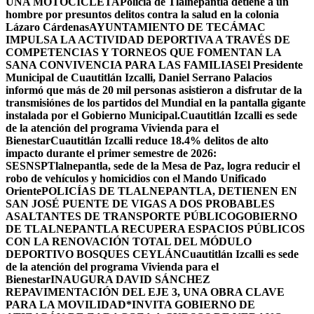
UNA MOTOCICLETA
Policía de Tlalnepantla detiene a un
hombre por presuntos delitos contra la salud en la colonia
Lázaro Cárdenas
AYUNTAMIENTO DE TECÁMAC
IMPULSA LA ACTIVIDAD DEPORTIVA A TRAVÉS DE
COMPETENCIAS Y TORNEOS QUE FOMENTAN LA
SANA CONVIVENCIA PARA LAS FAMILIAS
El Presidente
Municipal de Cuautitlán Izcalli, Daniel Serrano Palacios
informó que más de 20 mil personas asistieron a disfrutar de la
transmisiónes de los partidos del Mundial en la pantalla gigante
instalada por el Gobierno Municipal.
Cuautitlán Izcalli es sede
de la atención del programa Vivienda para el
Bienestar
Cuautitlán Izcalli reduce 18.4% delitos de alto
impacto durante el primer semestre de 2026:
SESNSP
Tlalnepantla, sede de la Mesa de Paz, logra reducir el
robo de vehículos y homicidios con el Mando Unificado
Oriente
POLICÍAS DE TLALNEPANTLA, ​DETIENEN EN
SAN JOSÉ PUENTE DE VIGAS A DOS PROBABLES
ASALTANTES DE TRANSPORTE PÚBLICO
GOBIERNO
DE TLALNEPANTLA RECUPERA ESPACIOS PÚBLICOS
CON LA RENOVACIÓN TOTAL DEL MÓDULO
DEPORTIVO BOSQUES CEYLÁN
Cuautitlán Izcalli es sede
de la atención del programa Vivienda para el
Bienestar
INAUGURA DAVID SÁNCHEZ
REPAVIMENTACIÓN DEL EJE 3, UNA OBRA CLAVE
PARA LA MOVILIDAD
*INVITA GOBIERNO DE