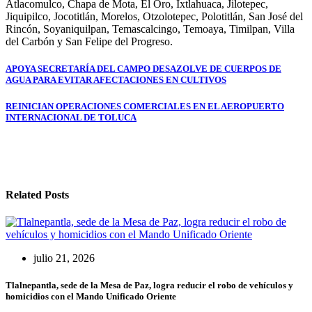
Atlacomulco, Chapa de Mota, El Oro, Ixtlahuaca, Jilotepec,
Jiquipilco, Jocotitlán, Morelos, Otzolotepec, Polotitlán, San José del
Rincón, Soyaniquilpan, Temascalcingo, Temoaya, Timilpan, Villa
del Carbón y San Felipe del Progreso.
Navegación
APOYA SECRETARÍA DEL CAMPO DESAZOLVE DE CUERPOS DE
AGUA PARA EVITAR AFECTACIONES EN CULTIVOS
de
entradas
REINICIAN OPERACIONES COMERCIALES EN EL AEROPUERTO
INTERNACIONAL DE TOLUCA
Related Posts
julio 21, 2026
Tlalnepantla, sede de la Mesa de Paz, logra reducir el robo de vehículos y
homicidios con el Mando Unificado Oriente