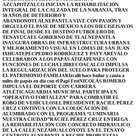
AZCAPOTZALCO INICIAN LA REHABILITACIÓN
INTEGRAL DE LA CALZADA DE LA NARANJA, TRAS
50 AÑOS DE DETERIORO Y
ABANDONO
TLALNEPANTLA VIVE CON PASIÓN Y
ORGULLO EL PASE DE MÉXICO A LOS DIECISEISAVOS
DE FINAL DESDE EL DESTINO FUTBOLERO DE
TENAYUCA
EL GOBIERNO DE TLALNEPANTLA
INAUGURA OBRAS DE INFRAESTRUCTURA URBANA
Y MEJORAMIENTO VISUAL EN LOMAS DE SAN JUAN
IXHUATEPEC
PEDRO RODRÍGUEZ Y PATY ARÉVALO
CELEBRARON A LOS PAPÁS ATIZAPENSES CON
FUNCIONES DE LUCHA LIBRE
COACALCO IMPULSA
LA REGULARIZACIÓN DEL SUELO PARA PROTEGER
EL PATRIMONIO FAMILIAR
Izcalli hace bailar y canta a
miles de papás en día con el Papi Fest
NICOLÁS ROMERO
IMPULSA EL DEPORTE CON CARRERA
ATLÉTICA
GUARDIA MUNICIPAL PARTICIPA EN
“OPERATIVO FORTALEZA” PARA COMBATIR EL
ROBO DE VEHÍCULOS
EL PRESIDENTE RACIEL PÉREZ
CRUZ CONTINÚA CON LA COLOCACIÓN DE
ALUMBRADO CON EL PROGRAMA “LUMINARIA
NUESTRA CIUDAD”
RACIEL PÉREZ CRUZ ENTREGA
LA REHABILITACIÓN CON CONCRETO HIDRÁULICO
DE LA CALLE NEZAHUALCÓYOTL EN EL TENAYO
CENTRO
TLALNEPANTLA RECIBE PROPUESTAS