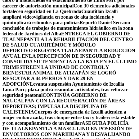
cobro a motocicletas en estacionamiento de Luna Parc por
carecer de autorización municipal
Con 30 elementos adicionales
fortalecen seguridad en La Quebrada
Cuautitlán Izcalli
ampliará videovigilancia en zonas de alta incidencia y
quintuplicará estímulos para policías
Reportó Daniel Serrano
conclusión de trabajos de mantenimiento hidráulico en la zona
federal de Jardines del Alba
ENTREGA EL GOBIERNO DE
TLALNEPANTLA LA REHABILITACIÓN DEL CENTRO
DE SALUD CUAUHTÉMOC Y MÓDULO
DEPORTIVO
REGISTRA TLALNEPANTLA REDUCCIÓN
ANUAL ENLA PERCEPCIÓN DE INSEGURIDAD Y
CONSOLIDA SU TENDENCIA A LA BAJA EN EL ÚLTIMO
TRIMESTRE
EN LA UNIDAD DE CONTROL Y
BIENESTAR ANIMAL DE ATIZAPÁN SE LOGRÓ
RESCATAR A 44 PERROS Y DAR 29 EN
ADOPCIÓN
Levanta suspensión Ayuntamiento de Izcallia
Luna Parc; plaza podrá reanudar actividades, tras reforzar
seguridad peatonal
CONTINÚA GOBIERNO DE
NAUCALPAN CON LA RECUPERACIÓN DE ÁREAS
DEPORTIVAS; IMPULSA LA DISCIPLINA DE
CALISTENIA
Cuerpos de emergencia de Izcalli atienden a
mujer embarazada, tras choque entre taxi y tráiler: está estable
y con acompañamiento de un familiar
ASEGURA POLICÍA
DE TLALNEPANTLA A MASCULINO EN POSESIÓN DE
ENVOLTORIOS CON MARIHUANA Y DESVALIJANDO