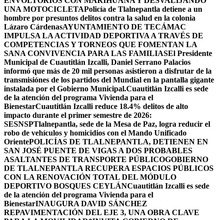
ENVOLTORIOS CON MARIHUANA Y DESVALIJANDO
UNA MOTOCICLETA
Policía de Tlalnepantla detiene a un
hombre por presuntos delitos contra la salud en la colonia
Lázaro Cárdenas
AYUNTAMIENTO DE TECÁMAC
IMPULSA LA ACTIVIDAD DEPORTIVA A TRAVÉS DE
COMPETENCIAS Y TORNEOS QUE FOMENTAN LA
SANA CONVIVENCIA PARA LAS FAMILIAS
El Presidente
Municipal de Cuautitlán Izcalli, Daniel Serrano Palacios
informó que más de 20 mil personas asistieron a disfrutar de la
transmisiónes de los partidos del Mundial en la pantalla gigante
instalada por el Gobierno Municipal.
Cuautitlán Izcalli es sede
de la atención del programa Vivienda para el
Bienestar
Cuautitlán Izcalli reduce 18.4% delitos de alto
impacto durante el primer semestre de 2026:
SESNSP
Tlalnepantla, sede de la Mesa de Paz, logra reducir el
robo de vehículos y homicidios con el Mando Unificado
Oriente
POLICÍAS DE TLALNEPANTLA, ​DETIENEN EN
SAN JOSÉ PUENTE DE VIGAS A DOS PROBABLES
ASALTANTES DE TRANSPORTE PÚBLICO
GOBIERNO
DE TLALNEPANTLA RECUPERA ESPACIOS PÚBLICOS
CON LA RENOVACIÓN TOTAL DEL MÓDULO
DEPORTIVO BOSQUES CEYLÁN
Cuautitlán Izcalli es sede
de la atención del programa Vivienda para el
Bienestar
INAUGURA DAVID SÁNCHEZ
REPAVIMENTACIÓN DEL EJE 3, UNA OBRA CLAVE