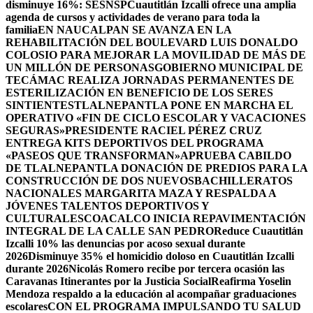
disminuye 16%: SESNSP
Cuautitlán Izcalli ofrece una amplia
agenda de cursos y actividades de verano para toda la
familia
EN NAUCALPAN SE AVANZA EN LA
REHABILITACIÓN DEL BOULEVARD LUIS DONALDO
COLOSIO PARA MEJORAR LA MOVILIDAD DE MÁS DE
UN MILLÓN DE PERSONAS
GOBIERNO MUNICIPAL DE
TECÁMAC REALIZA JORNADAS PERMANENTES DE
ESTERILIZACIÓN EN BENEFICIO DE LOS SERES
SINTIENTES
TLALNEPANTLA PONE EN MARCHA EL
OPERATIVO «FIN DE CICLO ESCOLAR Y VACACIONES
SEGURAS»
PRESIDENTE RACIEL PÉREZ CRUZ
ENTREGA KITS DEPORTIVOS DEL PROGRAMA
«PASEOS QUE TRANSFORMAN»
APRUEBA CABILDO
DE TLALNEPANTLA DONACIÓN DE PREDIOS PARA LA
CONSTRUCCIÓN DE DOS NUEVOSBACHILLERATOS
NACIONALES MARGARITA MAZA Y RESPALDA A
JÓVENES TALENTOS DEPORTIVOS Y
CULTURALES
COACALCO INICIA REPAVIMENTACIÓN
INTEGRAL DE LA CALLE SAN PEDRO
Reduce Cuautitlán
Izcalli 10% las denuncias por acoso sexual durante
2026
Disminuye 35% el homicidio doloso en Cuautitlán Izcalli
durante 2026
Nicolás Romero recibe por tercera ocasión las
Caravanas Itinerantes por la Justicia Social
Reafirma Yoselin
Mendoza respaldo a la educación al acompañar graduaciones
escolares
CON EL PROGRAMA IMPULSANDO TU SALUD