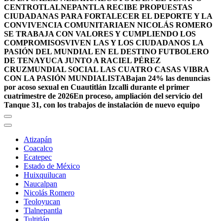
CENTRO
TLALNEPANTLA RECIBE PROPUESTAS
CIUDADANAS PARA FORTALECER EL DEPORTE Y LA
CONVIVENCIA COMUNITARIA
EN NICOLÁS ROMERO
SE TRABAJA CON VALORES Y CUMPLIENDO LOS
COMPROMISOS
VIVEN LAS Y LOS CIUDADANOS LA
PASIÓN DEL MUNDIAL EN EL DESTINO FUTBOLERO
DE TENAYUCA JUNTO A RACIEL PÉREZ
CRUZ
MUNDIAL SOCIAL LAS CUATRO CASAS VIBRA
CON LA PASIÓN MUNDIALISTA
Bajan 24% las denuncias
por acoso sexual en Cuautitlán Izcalli durante el primer
cuatrimestre de 2026
En proceso, ampliación del servicio del
Tanque 31, con los trabajos de instalación de nuevo equipo
Atizapán
Coacalco
Ecatepec
Estado de México
Huixquilucan
Naucalpan
Nicolás Romero
Teoloyucan
Tlalnepantla
Tultitlán