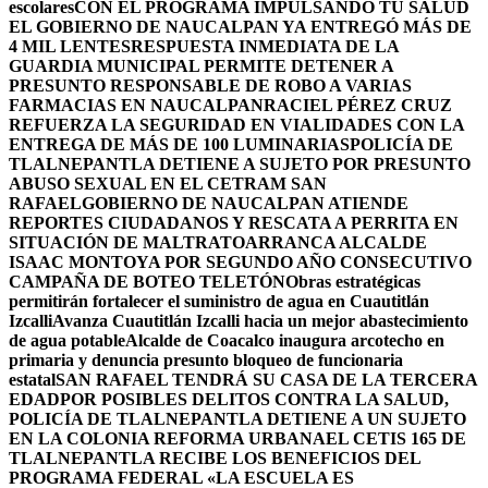
escolares
CON EL PROGRAMA IMPULSANDO TU SALUD
EL GOBIERNO DE NAUCALPAN YA ENTREGÓ MÁS DE
4 MIL LENTES
RESPUESTA INMEDIATA DE LA
GUARDIA MUNICIPAL PERMITE DETENER A
PRESUNTO RESPONSABLE DE ROBO A VARIAS
FARMACIAS EN NAUCALPAN
RACIEL PÉREZ CRUZ
REFUERZA LA SEGURIDAD EN VIALIDADES CON LA
ENTREGA DE MÁS DE 100 LUMINARIAS
POLICÍA DE
TLALNEPANTLA DETIENE A SUJETO POR PRESUNTO
ABUSO SEXUAL EN EL CETRAM SAN
RAFAEL
GOBIERNO DE NAUCALPAN ATIENDE
REPORTES CIUDADANOS Y RESCATA A PERRITA EN
SITUACIÓN DE MALTRATO
ARRANCA ALCALDE
ISAAC MONTOYA POR SEGUNDO AÑO CONSECUTIVO
CAMPAÑA DE BOTEO TELETÓN
Obras estratégicas
permitirán fortalecer el suministro de agua en Cuautitlán
Izcalli
Avanza Cuautitlán Izcalli hacia un mejor abastecimiento
de agua potable
Alcalde de Coacalco inaugura arcotecho en
primaria y denuncia presunto bloqueo de funcionaria
estatal
SAN RAFAEL TENDRÁ SU CASA DE LA TERCERA
EDAD
POR POSIBLES DELITOS CONTRA LA SALUD,
POLICÍA DE TLALNEPANTLA DETIENE A UN SUJETO
EN LA COLONIA REFORMA URBANA
EL CETIS 165 DE
TLALNEPANTLA RECIBE LOS BENEFICIOS DEL
PROGRAMA FEDERAL «LA ESCUELA ES