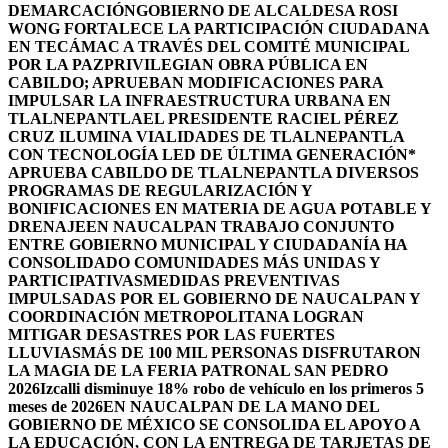
DEMARCACIÓN
GOBIERNO DE ALCALDESA ROSI
WONG FORTALECE LA PARTICIPACIÓN CIUDADANA
EN TECÁMAC A TRAVÉS DEL COMITÉ MUNICIPAL
POR LA PAZ
PRIVILEGIAN OBRA PÚBLICA EN
CABILDO; APRUEBAN MODIFICACIONES PARA
IMPULSAR LA INFRAESTRUCTURA URBANA EN
TLALNEPANTLA
EL PRESIDENTE RACIEL PÉREZ
CRUZ ILUMINA VIALIDADES DE TLALNEPANTLA
CON TECNOLOGÍA LED DE ÚLTIMA GENERACIÓN*
APRUEBA CABILDO DE TLALNEPANTLA DIVERSOS
PROGRAMAS DE REGULARIZACIÓN Y
BONIFICACIONES EN MATERIA DE AGUA POTABLE Y
DRENAJE
EN NAUCALPAN TRABAJO CONJUNTO
ENTRE GOBIERNO MUNICIPAL Y CIUDADANÍA HA
CONSOLIDADO COMUNIDADES MÁS UNIDAS Y
PARTICIPATIVAS
MEDIDAS PREVENTIVAS
IMPULSADAS POR EL GOBIERNO DE NAUCALPAN Y
COORDINACIÓN METROPOLITANA LOGRAN
MITIGAR DESASTRES POR LAS FUERTES
LLUVIAS
MÁS DE 100 MIL PERSONAS DISFRUTARON
LA MAGIA DE LA FERIA PATRONAL SAN PEDRO
2026
Izcalli disminuye 18% robo de vehículo en los primeros 5
meses de 2026
EN NAUCALPAN DE LA MANO DEL
GOBIERNO DE MÉXICO SE CONSOLIDA EL APOYO A
LA EDUCACIÓN, CON LA ENTREGA DE TARJETAS DE