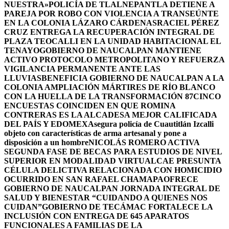
NUESTRA»
POLICÍA DE TLALNEPANTLA DETIENE A
PAREJA POR ROBO CON VIOLENCIA A TRANSEÚNTE
EN LA COLONIA LÁZARO CÁRDENAS
RACIEL PÉREZ
CRUZ ENTREGA LA RECUPERACIÓN INTEGRAL DE
PLAZA TEOCALLI EN LA UNIDAD HABITACIONAL EL
TENAYO
GOBIERNO DE NAUCALPAN MANTIENE
ACTIVO PROTOCOLO METROPOLITANO Y REFUERZA
VIGILANCIA PERMANENTE ANTE LAS
LLUVIAS
BENEFICIA GOBIERNO DE NAUCALPAN A LA
COLONIA AMPLIACIÓN MÁRTIRES DE RÍO BLANCO
CON LA HUELLA DE LA TRANSFORMACIÓN 87
CINCO
ENCUESTAS COINCIDEN EN QUE ROMINA
CONTRERAS ES LA ALCADESA MEJOR CALIFICADA
DEL PAÍS Y EDOMEX
Asegura policía de Cuautitlán Izcalli
objeto con características de arma artesanal y pone a
disposición a un hombre
NICOLÁS ROMERO ACTIVA
SEGUNDA FASE DE BECAS PARA ESTUDIOS DE NIVEL
SUPERIOR EN MODALIDAD VIRTUAL
CAE PRESUNTA
CÉLULA DELICTIVA RELACIONADA CON HOMICIDIO
OCURRIDO EN SAN RAFAEL CHAMAPA
OFRECE
GOBIERNO DE NAUCALPAN JORNADA INTEGRAL DE
SALUD Y BIENESTAR “CUIDANDO A QUIENES NOS
CUIDAN”
GOBIERNO DE TECÁMAC FORTALECE LA
INCLUSIÓN CON ENTREGA DE 645 APARATOS
FUNCIONALES A FAMILIAS DE LA