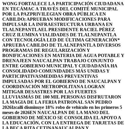
WONG FORTALECE LA PARTICIPACIÓN CIUDADANA
EN TECÁMAC A TRAVÉS DEL COMITÉ MUNICIPAL
POR LA PAZ
PRIVILEGIAN OBRA PÚBLICA EN
CABILDO; APRUEBAN MODIFICACIONES PARA
IMPULSAR LA INFRAESTRUCTURA URBANA EN
TLALNEPANTLA
EL PRESIDENTE RACIEL PÉREZ
CRUZ ILUMINA VIALIDADES DE TLALNEPANTLA
CON TECNOLOGÍA LED DE ÚLTIMA GENERACIÓN*
APRUEBA CABILDO DE TLALNEPANTLA DIVERSOS
PROGRAMAS DE REGULARIZACIÓN Y
BONIFICACIONES EN MATERIA DE AGUA POTABLE Y
DRENAJE
EN NAUCALPAN TRABAJO CONJUNTO
ENTRE GOBIERNO MUNICIPAL Y CIUDADANÍA HA
CONSOLIDADO COMUNIDADES MÁS UNIDAS Y
PARTICIPATIVAS
MEDIDAS PREVENTIVAS
IMPULSADAS POR EL GOBIERNO DE NAUCALPAN Y
COORDINACIÓN METROPOLITANA LOGRAN
MITIGAR DESASTRES POR LAS FUERTES
LLUVIAS
MÁS DE 100 MIL PERSONAS DISFRUTARON
LA MAGIA DE LA FERIA PATRONAL SAN PEDRO
2026
Izcalli disminuye 18% robo de vehículo en los primeros 5
meses de 2026
EN NAUCALPAN DE LA MANO DEL
GOBIERNO DE MÉXICO SE CONSOLIDA EL APOYO A
LA EDUCACIÓN, CON LA ENTREGA DE TARJETAS DE
LA BECA RITA CETINA
NAUCALPAN Y