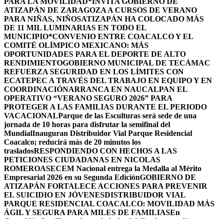
PARA LA MOVILIDAD
*INVITA GOBIERNO DE
ATIZAPÁN DE ZARAGOZA A CURSOS DE VERANO
PARA NIÑAS, NIÑOS
ATIZAPÁN HA COLOCADO MÁS
DE 11 MIL LUMINARIAS EN TODO EL
MUNICIPIO*
CONVENIO ENTRE COACALCO Y EL
COMITÉ OLÍMPICO MEXICANO: MÁS
OPORTUNIDADES PARA EL DEPORTE DE ALTO
RENDIMIENTO
GOBIERNO MUNICIPAL DE TECÁMAC
REFUERZA SEGURIDAD EN LOS LÍMITES CON
ECATEPEC A TRAVÉS DEL TRABAJO EN EQUIPO Y EN
COORDINACIÓN
ARRANCA EN NAUCALPAN EL
OPERATIVO “VERANO SEGURO 2026” PARA
PROTEGER A LAS FAMILIAS DURANTE EL PERIODO
VACACIONAL
Parque de las Esculturas será sede de una
jornada de 10 horas para disfrutar la semifinal del
Mundial
Inauguran Distribuidor Vial Parque Residencial
Coacalco; reducirá más de 20 minutos los
traslados
RESPONDIENDO CON HECHOS A LAS
PETICIONES CIUDADANAS EN NICOLAS
ROMERO
ASECEM Nacional entrega la Medalla al Mérito
Empresarial 2026 en su Segunda Edición
GOBIERNO DE
ATIZAPÁN FORTALECE ACCIONES PARA PREVENIR
EL SUICIDIO EN JÓVENES
DISTRIBUIDOR VIAL
PARQUE RESIDENCIAL COACALCO: MOVILIDAD MÁS
ÁGIL Y SEGURA PARA MILES DE FAMILIAS
En