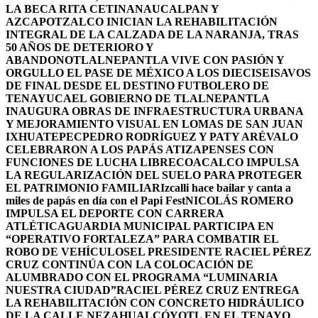
LA BECA RITA CETINA
NAUCALPAN Y
AZCAPOTZALCO INICIAN LA REHABILITACIÓN
INTEGRAL DE LA CALZADA DE LA NARANJA, TRAS
50 AÑOS DE DETERIORO Y
ABANDONO
TLALNEPANTLA VIVE CON PASIÓN Y
ORGULLO EL PASE DE MÉXICO A LOS DIECISEISAVOS
DE FINAL DESDE EL DESTINO FUTBOLERO DE
TENAYUCA
EL GOBIERNO DE TLALNEPANTLA
INAUGURA OBRAS DE INFRAESTRUCTURA URBANA
Y MEJORAMIENTO VISUAL EN LOMAS DE SAN JUAN
IXHUATEPEC
PEDRO RODRÍGUEZ Y PATY ARÉVALO
CELEBRARON A LOS PAPÁS ATIZAPENSES CON
FUNCIONES DE LUCHA LIBRE
COACALCO IMPULSA
LA REGULARIZACIÓN DEL SUELO PARA PROTEGER
EL PATRIMONIO FAMILIAR
Izcalli hace bailar y canta a
miles de papás en día con el Papi Fest
NICOLÁS ROMERO
IMPULSA EL DEPORTE CON CARRERA
ATLÉTICA
GUARDIA MUNICIPAL PARTICIPA EN
“OPERATIVO FORTALEZA” PARA COMBATIR EL
ROBO DE VEHÍCULOS
EL PRESIDENTE RACIEL PÉREZ
CRUZ CONTINÚA CON LA COLOCACIÓN DE
ALUMBRADO CON EL PROGRAMA “LUMINARIA
NUESTRA CIUDAD”
RACIEL PÉREZ CRUZ ENTREGA
LA REHABILITACIÓN CON CONCRETO HIDRÁULICO
DE LA CALLE NEZAHUALCÓYOTL EN EL TENAYO