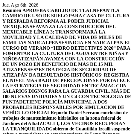
Saltar
Jue. Ago 6th, 2026
al
Resumen
APRUEBA CABILDO DE TLALNEPANTLA
contenido
CAMBIO DE USO DE SUELO PARA CASA DE CULTURA
Y RESPALDA REFORMA AL PODER JUDICIAL
MEXIQUENSE
AVANZA LA CONSTRUCCIÓN DEL
MEXICABLE LÍNEA 3; TRANSFORMARÁ LA
MOVILIDAD Y LA CALIDAD DE VIDA DE MILES DE
FAMILIAS NAUCALPENSES
INICIA EN NAUCALPAN EL
CURSO DE VERANO “HIDRO DETECTIVES 2026” PARA
FOMENTAR LA CULTURA DEL AGUA ENTRE NIÑAS Y
NIÑOS
ATIZAPÁN AVANZA CON LA CONSTRUCCIÓN
DE UN POZO EN BENEFICIO DE MÁS DE 15 MIL
ATIZAPENSES
*ESTRATEGIA DE SEGURIDAD DE
ATIZAPÁN DA RESULTADOS HISTÓRICOS; REGISTRA
EL NIVEL MÁS BAJO DE PERCEPCIÓN
SE FORTALECE
LA ESTRATEGIA DE SEGURIDAD EN TECÁMAC CON
SALARIOS DIGNOS PARA LA GUARDIA CIVIL, MÁS DE
100 NUEVAS UNIDADES Y UN C4 CON TECNOLOGÍA DE
PUNTA
DETIENE POLICÍA MUNICIPAL A DOS
PROBABLES RESPONSABLES POR SIMULACIÓN DE
VEHÍCULO OFICIAL
Reportó Daniel Serrano conclusión de
trabajos de mantenimiento hidráulico en la zona federal de
Jardines del Alba
IZCALLI, LOS VECINOS RECUPERAN
LA TRANQUILIDAD
Gobierno de Cuautitlán Izcalli suspende