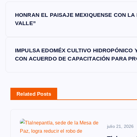
N
HONRAN EL PAISAJE MEXIQUENSE CON LA
a
VALLE”
v
IMPULSA EDOMÉX CULTIVO HIDROPÓNICO 
e
CON ACUERDO DE CAPACITACIÓN PARA P
g
a
Related Posts
c
i
julio 21, 2026