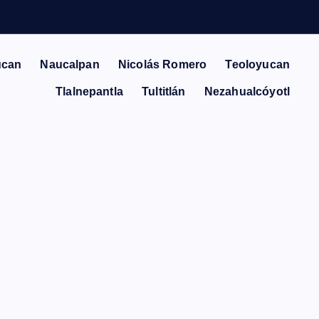
ucan
Naucalpan
Nicolás Romero
Teoloyucan
Tlalnepantla
Tultitlán
Nezahualcóyotl