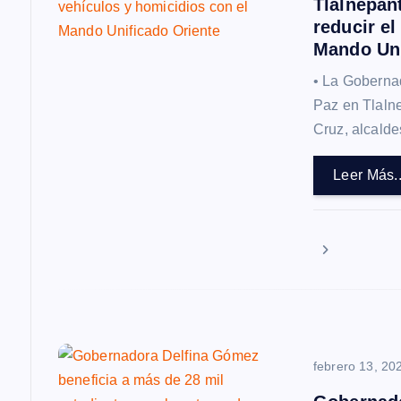
Tlalnepant
ó
reducir el
Mando Uni
n
• La Goberna
Paz en Tlalne
d
Cruz, alcalde
e
Leer Más..
e
n
t
r
febrero 13, 20