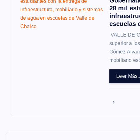
Gobernado
a
28 mil est
infraestru
d
escuelas 
VALLE DE CH
a
superior a lo
Gómez Álvarez
s
mobiliario es
Leer Más..