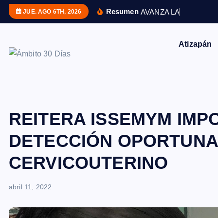
S
Resumen
A
V
A
N
Z
A
L
A
C
O
N
S
T
R
JUE. AGO 6TH, 2026
a
l
Atizapán
t
a
r
a
l
c
REITERA ISSEMYM IMP
o
DETECCIÓN OPORTUNA
n
t
CERVICOUTERINO
e
n
abril 11, 2022
i
d
o