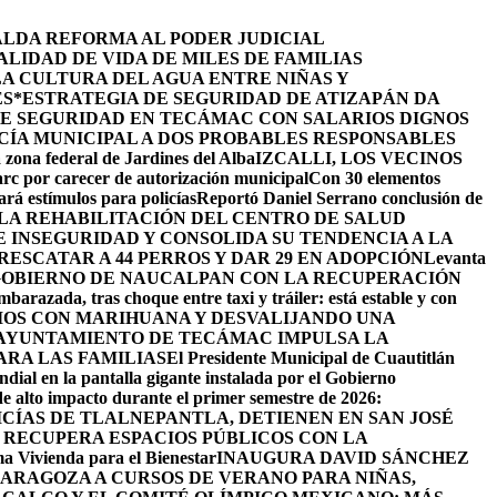
ALDA REFORMA AL PODER JUDICIAL
LIDAD DE VIDA DE MILES DE FAMILIAS
LA CULTURA DEL AGUA ENTRE NIÑAS Y
ES
*ESTRATEGIA DE SEGURIDAD DE ATIZAPÁN DA
DE SEGURIDAD EN TECÁMAC CON SALARIOS DIGNOS
CÍA MUNICIPAL A DOS PROBABLES RESPONSABLES
 zona federal de Jardines del Alba
IZCALLI, LOS VECINOS
arc por carecer de autorización municipal
Con 30 elementos
ará estímulos para policías
Reportó Daniel Serrano conclusión de
LA REHABILITACIÓN DEL CENTRO DE SALUD
INSEGURIDAD Y CONSOLIDA SU TENDENCIA A LA
ESCATAR A 44 PERROS Y DAR 29 EN ADOPCIÓN
Levanta
GOBIERNO DE NAUCALPAN CON LA RECUPERACIÓN
barazada, tras choque entre taxi y tráiler: está estable y con
IOS CON MARIHUANA Y DESVALIJANDO UNA
AYUNTAMIENTO DE TECÁMAC IMPULSA LA
ARA LAS FAMILIAS
El Presidente Municipal de Cuautitlán
ndial en la pantalla gigante instalada por el Gobierno
de alto impacto durante el primer semestre de 2026:
ICÍAS DE TLALNEPANTLA, ​DETIENEN EN SAN JOSÉ
RECUPERA ESPACIOS PÚBLICOS CON LA
ama Vivienda para el Bienestar
INAUGURA DAVID SÁNCHEZ
ZARAGOZA A CURSOS DE VERANO PARA NIÑAS,