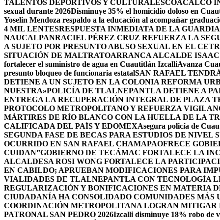
TALENTOS DEPORTIVOS Y CULTURALES
COACALCO IN
sexual durante 2026
Disminuye 35% el homicidio doloso en Cuauti
Yoselin Mendoza respaldo a la educación al acompañar graduacio
4 MIL LENTES
RESPUESTA INMEDIATA DE LA GUARDIA
NAUCALPAN
RACIEL PÉREZ CRUZ REFUERZA LA SEGU
A SUJETO POR PRESUNTO ABUSO SEXUAL EN EL CET
SITUACIÓN DE MALTRATO
ARRANCA ALCALDE ISAAC
fortalecer el suministro de agua en Cuautitlán Izcalli
Avanza Cuaut
presunto bloqueo de funcionaria estatal
SAN RAFAEL TENDRÁ
DETIENE A UN SUJETO EN LA COLONIA REFORMA UR
NUESTRA»
POLICÍA DE TLALNEPANTLA DETIENE A P
ENTREGA LA RECUPERACIÓN INTEGRAL DE PLAZA T
PROTOCOLO METROPOLITANO Y REFUERZA VIGILAN
MÁRTIRES DE RÍO BLANCO CON LA HUELLA DE LA T
CALIFICADA DEL PAÍS Y EDOMEX
Asegura policía de Cuaut
SEGUNDA FASE DE BECAS PARA ESTUDIOS DE NIVEL
OCURRIDO EN SAN RAFAEL CHAMAPA
OFRECE GOBIE
CUIDAN”
GOBIERNO DE TECÁMAC FORTALECE LA INC
ALCALDESA ROSI WONG FORTALECE LA PARTICIPACI
EN CABILDO; APRUEBAN MODIFICACIONES PARA IM
VIALIDADES DE TLALNEPANTLA CON TECNOLOGÍA L
REGULARIZACIÓN Y BONIFICACIONES EN MATERIA D
CIUDADANÍA HA CONSOLIDADO COMUNIDADES MÁS UN
COORDINACIÓN METROPOLITANA LOGRAN MITIGAR D
PATRONAL SAN PEDRO 2026
Izcalli disminuye 18% robo de v