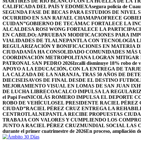
MÁRTIRES DE RÍO BLANCO CON LA HUELLA DE LA T
CALIFICADA DEL PAÍS Y EDOMEX
Asegura policía de Cuaut
SEGUNDA FASE DE BECAS PARA ESTUDIOS DE NIVEL
OCURRIDO EN SAN RAFAEL CHAMAPA
OFRECE GOBIE
CUIDAN”
GOBIERNO DE TECÁMAC FORTALECE LA INC
ALCALDESA ROSI WONG FORTALECE LA PARTICIPACI
EN CABILDO; APRUEBAN MODIFICACIONES PARA IM
VIALIDADES DE TLALNEPANTLA CON TECNOLOGÍA L
REGULARIZACIÓN Y BONIFICACIONES EN MATERIA D
CIUDADANÍA HA CONSOLIDADO COMUNIDADES MÁS UN
COORDINACIÓN METROPOLITANA LOGRAN MITIGAR D
PATRONAL SAN PEDRO 2026
Izcalli disminuye 18% robo de v
APOYO A LA EDUCACIÓN, CON LA ENTREGA DE TARJE
LA CALZADA DE LA NARANJA, TRAS 50 AÑOS DE DET
DIECISEISAVOS DE FINAL DESDE EL DESTINO FUTB
MEJORAMIENTO VISUAL EN LOMAS DE SAN JUAN IX
DE LUCHA LIBRE
COACALCO IMPULSA LA REGULARIZ
el Papi Fest
NICOLÁS ROMERO IMPULSA EL DEPORTE C
ROBO DE VEHÍCULOS
EL PRESIDENTE RACIEL PÉREZ
CIUDAD”
RACIEL PÉREZ CRUZ ENTREGA LA REHABIL
CENTRO
TLALNEPANTLA RECIBE PROPUESTAS CIUDA
TRABAJA CON VALORES Y CUMPLIENDO LOS COMPR
JUNTO A RACIEL PÉREZ CRUZ
MUNDIAL SOCIAL LAS 
durante el primer cuatrimestre de 2026
En proceso, ampliación de