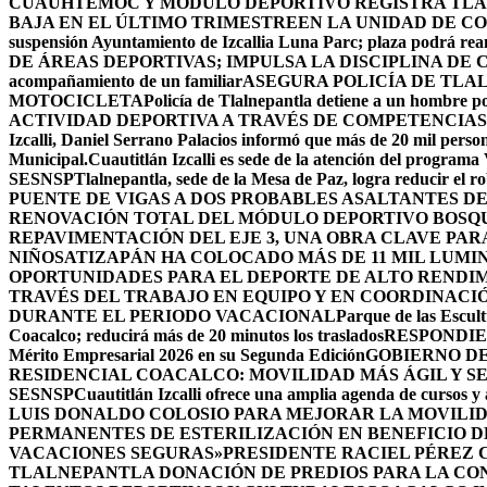
CUAUHTÉMOC Y MÓDULO DEPORTIVO
REGISTRA TLA
BAJA EN EL ÚLTIMO TRIMESTRE
EN LA UNIDAD DE CO
suspensión Ayuntamiento de Izcallia Luna Parc; plaza podrá rean
DE ÁREAS DEPORTIVAS; IMPULSA LA DISCIPLINA DE 
acompañamiento de un familiar
ASEGURA POLICÍA DE TLA
MOTOCICLETA
Policía de Tlalnepantla detiene a un hombre po
ACTIVIDAD DEPORTIVA A TRAVÉS DE COMPETENCIAS
Izcalli, Daniel Serrano Palacios informó que más de 20 mil persona
Municipal.
Cuautitlán Izcalli es sede de la atención del programa
SESNSP
Tlalnepantla, sede de la Mesa de Paz, logra reducir el 
PUENTE DE VIGAS A DOS PROBABLES ASALTANTES D
RENOVACIÓN TOTAL DEL MÓDULO DEPORTIVO BOSQ
REPAVIMENTACIÓN DEL EJE 3, UNA OBRA CLAVE PAR
NIÑOS
ATIZAPÁN HA COLOCADO MÁS DE 11 MIL LUMIN
OPORTUNIDADES PARA EL DEPORTE DE ALTO RENDI
TRAVÉS DEL TRABAJO EN EQUIPO Y EN COORDINACI
DURANTE EL PERIODO VACACIONAL
Parque de las Escult
Coacalco; reducirá más de 20 minutos los traslados
RESPONDIE
Mérito Empresarial 2026 en su Segunda Edición
GOBIERNO DE
RESIDENCIAL COACALCO: MOVILIDAD MÁS ÁGIL Y SE
SESNSP
Cuautitlán Izcalli ofrece una amplia agenda de cursos y 
LUIS DONALDO COLOSIO PARA MEJORAR LA MOVILID
PERMANENTES DE ESTERILIZACIÓN EN BENEFICIO DE
VACACIONES SEGURAS»
PRESIDENTE RACIEL PÉREZ 
TLALNEPANTLA DONACIÓN DE PREDIOS PARA LA CO