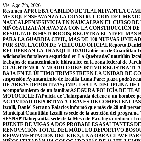
Saltar
Vie. Ago 7th, 2026
al
Resumen
APRUEBA CABILDO DE TLALNEPANTLA CAMBI
contenido
MEXIQUENSE
AVANZA LA CONSTRUCCIÓN DEL MEXICA
NAUCALPENSES
INICIA EN NAUCALPAN EL CURSO DE
NIÑOS
ATIZAPÁN AVANZA CON LA CONSTRUCCIÓN DE U
RESULTADOS HISTÓRICOS; REGISTRA EL NIVEL MÁS 
PARA LA GUARDIA CIVIL, MÁS DE 100 NUEVAS UNIDA
POR SIMULACIÓN DE VEHÍCULO OFICIAL
Reportó Daniel
RECUPERAN LA TRANQUILIDAD
Gobierno de Cuautitlán Iz
adicionales fortalecen seguridad en La Quebrada
Cuautitlán Izcal
trabajos de mantenimiento hidráulico en la zona federal de Jardi
CUAUHTÉMOC Y MÓDULO DEPORTIVO
REGISTRA TLA
BAJA EN EL ÚLTIMO TRIMESTRE
EN LA UNIDAD DE CO
suspensión Ayuntamiento de Izcallia Luna Parc; plaza podrá rean
DE ÁREAS DEPORTIVAS; IMPULSA LA DISCIPLINA DE 
acompañamiento de un familiar
ASEGURA POLICÍA DE TLA
MOTOCICLETA
Policía de Tlalnepantla detiene a un hombre po
ACTIVIDAD DEPORTIVA A TRAVÉS DE COMPETENCIAS
Izcalli, Daniel Serrano Palacios informó que más de 20 mil persona
Municipal.
Cuautitlán Izcalli es sede de la atención del programa
SESNSP
Tlalnepantla, sede de la Mesa de Paz, logra reducir el 
PUENTE DE VIGAS A DOS PROBABLES ASALTANTES D
RENOVACIÓN TOTAL DEL MÓDULO DEPORTIVO BOSQ
REPAVIMENTACIÓN DEL EJE 3, UNA OBRA CLAVE PAR