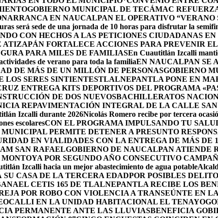
ARIAS EN TODO EL MUNICIPIO*
CONVENIO ENTRE COA
MIENTO
GOBIERNO MUNICIPAL DE TECÁMAC REFUERZA 
ÓN
ARRANCA EN NAUCALPAN EL OPERATIVO “VERANO S
uras será sede de una jornada de 10 horas para disfrutar la semifi
NDO CON HECHOS A LAS PETICIONES CIUDADANAS E
 ATIZAPÁN FORTALECE ACCIONES PARA PREVENIR EL 
GURA PARA MILES DE FAMILIAS
En Cuautitlán Izcalli manti
actividades de verano para toda la familia
EN NAUCALPAN SE 
AD DE MÁS DE UN MILLÓN DE PERSONAS
GOBIERNO M
 LOS SERES SINTIENTES
TLALNEPANTLA PONE EN MAR
CRUZ ENTREGA KITS DEPORTIVOS DEL PROGRAMA «P
NSTRUCCIÓN DE DOS NUEVOSBACHILLERATOS NACION
ICIA REPAVIMENTACIÓN INTEGRAL DE LA CALLE SAN
tlán Izcalli durante 2026
Nicolás Romero recibe por tercera ocasión
nes escolares
CON EL PROGRAMA IMPULSANDO TU SALUD
 MUNICIPAL PERMITE DETENER A PRESUNTO RESPONS
RIDAD EN VIALIDADES CON LA ENTREGA DE MÁS DE 
RAM SAN RAFAEL
GOBIERNO DE NAUCALPAN ATIENDE R
 MONTOYA POR SEGUNDO AÑO CONSECUTIVO CAMPAÑ
itlán Izcalli hacia un mejor abastecimiento de agua potable
Alcal
 SU CASA DE LA TERCERA EDAD
POR POSIBLES DELIT
BANA
EL CETIS 165 DE TLALNEPANTLA RECIBE LOS BE
AREJA POR ROBO CON VIOLENCIA A TRANSEÚNTE EN 
EOCALLI EN LA UNIDAD HABITACIONAL EL TENAYO
GO
CIA PERMANENTE ANTE LAS LLUVIAS
BENEFICIA GOB