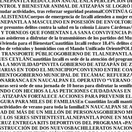
LNEPANTLA REDUCCIÓN ANUAL ENLA PERCEPCIÓN DE 
NTROL Y BIENESTAR ANIMAL DE ATIZAPÁN SE LOGRÓ R
udar actividades, tras reforzar seguridad peatonal
CONTINÚA 
CALISTENIA
Cuerpos de emergencia de Izcalli atienden a mujer em
LNEPANTLA A MASCULINO EN POSESIÓN DE ENVOLTOR
r presuntos delitos contra la salud en la colonia Lázaro Cárdenas
 Y TORNEOS QUE FOMENTAN LA SANA CONVIVENCIA P
s asistieron a disfrutar de la transmisiónes de los partidos del Mu
 Vivienda para el Bienestar
Cuautitlán Izcalli reduce 18.4% delitos 
robo de vehículos y homicidios con el Mando Unificado Oriente
POL
E TRANSPORTE PÚBLICO
GOBIERNO DE TLALNEPANTLA 
UES CEYLÁN
Cuautitlán Izcalli es sede de la atención del progr
A LA MOVILIDAD
*INVITA GOBIERNO DE ATIZAPÁN DE 
ARIAS EN TODO EL MUNICIPIO*
CONVENIO ENTRE COA
MIENTO
GOBIERNO MUNICIPAL DE TECÁMAC REFUERZA 
ÓN
ARRANCA EN NAUCALPAN EL OPERATIVO “VERANO S
uras será sede de una jornada de 10 horas para disfrutar la semifi
NDO CON HECHOS A LAS PETICIONES CIUDADANAS E
 ATIZAPÁN FORTALECE ACCIONES PARA PREVENIR EL 
GURA PARA MILES DE FAMILIAS
En Cuautitlán Izcalli manti
actividades de verano para toda la familia
EN NAUCALPAN SE 
AD DE MÁS DE UN MILLÓN DE PERSONAS
GOBIERNO M
 LOS SERES SINTIENTES
TLALNEPANTLA PONE EN MAR
CRUZ ENTREGA KITS DEPORTIVOS DEL PROGRAMA «P
NSTRUCCIÓN DE DOS NUEVOSBACHILLERATOS NACION