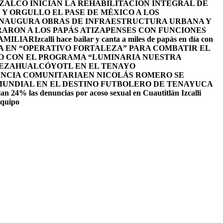
ALCO INICIAN LA REHABILITACIÓN INTEGRAL DE
Y ORGULLO EL PASE DE MÉXICO A LOS
INAUGURA OBRAS DE INFRAESTRUCTURA URBANA Y
ARON A LOS PAPÁS ATIZAPENSES CON FUNCIONES
AMILIAR
Izcalli hace bailar y canta a miles de papás en día con
A EN “OPERATIVO FORTALEZA” PARA COMBATIR EL
O CON EL PROGRAMA “LUMINARIA NUESTRA
NEZAHUALCÓYOTL EN EL TENAYO
ENCIA COMUNITARIA
EN NICOLÁS ROMERO SE
 MUNDIAL EN EL DESTINO FUTBOLERO DE TENAYUCA
an 24% las denuncias por acoso sexual en Cuautitlán Izcalli
equipo