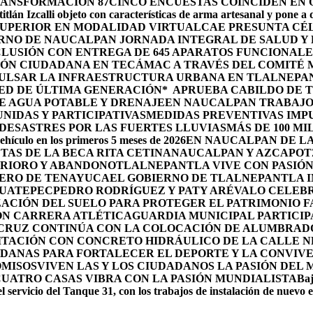
RANSFORMACIÓN 87
CINCO ENCUESTAS COINCIDEN EN
itlán Izcalli objeto con características de arma artesanal y pone a
 SUPERIOR EN MODALIDAD VIRTUAL
CAE PRESUNTA CÉ
RNO DE NAUCALPAN JORNADA INTEGRAL DE SALUD Y 
LUSIÓN CON ENTREGA DE 645 APARATOS FUNCIONALE
ÓN CIUDADANA EN TECÁMAC A TRAVÉS DEL COMITÉ M
PULSAR LA INFRAESTRUCTURA URBANA EN TLALNEPA
ED DE ÚLTIMA GENERACIÓN*
APRUEBA CABILDO DE 
E AGUA POTABLE Y DRENAJE
EN NAUCALPAN TRABAJO
IDAS Y PARTICIPATIVAS
MEDIDAS PREVENTIVAS IMP
ESASTRES POR LAS FUERTES LLUVIAS
MÁS DE 100 MI
ehículo en los primeros 5 meses de 2026
EN NAUCALPAN DE LA
TAS DE LA BECA RITA CETINA
NAUCALPAN Y AZCAPOTZ
ERIORO Y ABANDONO
TLALNEPANTLA VIVE CON PASIÓN 
OLERO DE TENAYUCA
EL GOBIERNO DE TLALNEPANTLA 
HUATEPEC
PEDRO RODRÍGUEZ Y PATY ARÉVALO CELEBR
ACIÓN DEL SUELO PARA PROTEGER EL PATRIMONIO F
ON CARRERA ATLÉTICA
GUARDIA MUNICIPAL PARTICIP
 CRUZ CONTINÚA CON LA COLOCACIÓN DE ALUMBRAD
ITACIÓN CON CONCRETO HIDRÁULICO DE LA CALLE 
DANAS PARA FORTALECER EL DEPORTE Y LA CONVIV
OMISOS
VIVEN LAS Y LOS CIUDADANOS LA PASIÓN DEL
CUATRO CASAS VIBRA CON LA PASIÓN MUNDIALISTA
Baj
l servicio del Tanque 31, con los trabajos de instalación de nuevo 