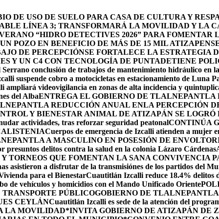
O DE USO DE SUELO PARA CASA DE CULTURA Y RESP
BLE LÍNEA 3; TRANSFORMARÁ LA MOVILIDAD Y LA CA
 VERANO “HIDRO DETECTIVES 2026” PARA FOMENTAR 
N POZO EN BENEFICIO DE MÁS DE 15 MIL ATIZAPENS
BAJO DE PERCEPCIÓN
SE FORTALECE LA ESTRATEGIA 
DES Y UN C4 CON TECNOLOGÍA DE PUNTA
DETIENE POLI
 Serrano conclusión de trabajos de mantenimiento hidráulico en la
calli suspende cobro a motocicletas en estacionamiento de Luna P
li ampliará videovigilancia en zonas de alta incidencia y quintuplic
nes del Alba
ENTREGA EL GOBIERNO DE TLALNEPANTLA 
LNEPANTLA REDUCCIÓN ANUAL ENLA PERCEPCIÓN DE 
NTROL Y BIENESTAR ANIMAL DE ATIZAPÁN SE LOGRÓ R
udar actividades, tras reforzar seguridad peatonal
CONTINÚA 
CALISTENIA
Cuerpos de emergencia de Izcalli atienden a mujer em
LNEPANTLA A MASCULINO EN POSESIÓN DE ENVOLTOR
r presuntos delitos contra la salud en la colonia Lázaro Cárdenas
 Y TORNEOS QUE FOMENTAN LA SANA CONVIVENCIA P
s asistieron a disfrutar de la transmisiónes de los partidos del Mu
 Vivienda para el Bienestar
Cuautitlán Izcalli reduce 18.4% delitos 
robo de vehículos y homicidios con el Mando Unificado Oriente
POL
E TRANSPORTE PÚBLICO
GOBIERNO DE TLALNEPANTLA 
UES CEYLÁN
Cuautitlán Izcalli es sede de la atención del progr
A LA MOVILIDAD
*INVITA GOBIERNO DE ATIZAPÁN DE 