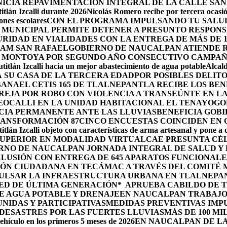
ICIA REPAVIMENTACIÓN INTEGRAL DE LA CALLE SAN
tlán Izcalli durante 2026
Nicolás Romero recibe por tercera ocasión
nes escolares
CON EL PROGRAMA IMPULSANDO TU SALUD
 MUNICIPAL PERMITE DETENER A PRESUNTO RESPONS
RIDAD EN VIALIDADES CON LA ENTREGA DE MÁS DE 
RAM SAN RAFAEL
GOBIERNO DE NAUCALPAN ATIENDE R
 MONTOYA POR SEGUNDO AÑO CONSECUTIVO CAMPAÑ
itlán Izcalli hacia un mejor abastecimiento de agua potable
Alcal
 SU CASA DE LA TERCERA EDAD
POR POSIBLES DELIT
BANA
EL CETIS 165 DE TLALNEPANTLA RECIBE LOS BE
AREJA POR ROBO CON VIOLENCIA A TRANSEÚNTE EN 
EOCALLI EN LA UNIDAD HABITACIONAL EL TENAYO
GO
CIA PERMANENTE ANTE LAS LLUVIAS
BENEFICIA GOB
RANSFORMACIÓN 87
CINCO ENCUESTAS COINCIDEN EN
itlán Izcalli objeto con características de arma artesanal y pone a
 SUPERIOR EN MODALIDAD VIRTUAL
CAE PRESUNTA CÉ
RNO DE NAUCALPAN JORNADA INTEGRAL DE SALUD Y 
LUSIÓN CON ENTREGA DE 645 APARATOS FUNCIONALE
ÓN CIUDADANA EN TECÁMAC A TRAVÉS DEL COMITÉ M
PULSAR LA INFRAESTRUCTURA URBANA EN TLALNEPA
ED DE ÚLTIMA GENERACIÓN*
APRUEBA CABILDO DE 
E AGUA POTABLE Y DRENAJE
EN NAUCALPAN TRABAJO
IDAS Y PARTICIPATIVAS
MEDIDAS PREVENTIVAS IMP
ESASTRES POR LAS FUERTES LLUVIAS
MÁS DE 100 MI
ehículo en los primeros 5 meses de 2026
EN NAUCALPAN DE LA