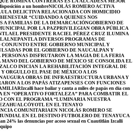
 QUE ROMINA CONTRERAS ES LA ALCADESA MEJOR
 disposición a un hombre
NICOLÁS ROMERO ACTIVA
LULA DELICTIVA RELACIONADA CON HOMICIDIO
BIENESTAR “CUIDANDO A QUIENES NOS
S A FAMILIAS DE LA DEMARCACIÓN
GOBIERNO DE
UNICIPAL POR LA PAZ
PRIVILEGIAN OBRA PÚBLICA
NTLA
EL PRESIDENTE RACIEL PÉREZ CRUZ ILUMINA
TLALNEPANTLA DIVERSOS PROGRAMAS DE
 CONJUNTO ENTRE GOBIERNO MUNICIPAL Y
ULSADAS POR EL GOBIERNO DE NAUCALPAN Y
L PERSONAS DISFRUTARON LA MAGIA DE LA FERIA
 MANO DEL GOBIERNO DE MÉXICO SE CONSOLIDA EL
ALCO INICIAN LA REHABILITACIÓN INTEGRAL DE
Y ORGULLO EL PASE DE MÉXICO A LOS
INAUGURA OBRAS DE INFRAESTRUCTURA URBANA Y
ARON A LOS PAPÁS ATIZAPENSES CON FUNCIONES
AMILIAR
Izcalli hace bailar y canta a miles de papás en día con
A EN “OPERATIVO FORTALEZA” PARA COMBATIR EL
O CON EL PROGRAMA “LUMINARIA NUESTRA
NEZAHUALCÓYOTL EN EL TENAYO
ENCIA COMUNITARIA
EN NICOLÁS ROMERO SE
 MUNDIAL EN EL DESTINO FUTBOLERO DE TENAYUCA
an 24% las denuncias por acoso sexual en Cuautitlán Izcalli
equipo