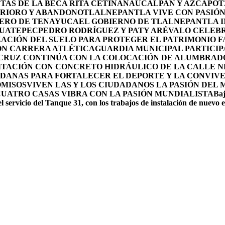
TAS DE LA BECA RITA CETINA
NAUCALPAN Y AZCAPOTZ
ERIORO Y ABANDONO
TLALNEPANTLA VIVE CON PASIÓN 
OLERO DE TENAYUCA
EL GOBIERNO DE TLALNEPANTLA 
HUATEPEC
PEDRO RODRÍGUEZ Y PATY ARÉVALO CELEBR
ACIÓN DEL SUELO PARA PROTEGER EL PATRIMONIO F
ON CARRERA ATLÉTICA
GUARDIA MUNICIPAL PARTICIP
 CRUZ CONTINÚA CON LA COLOCACIÓN DE ALUMBRAD
ITACIÓN CON CONCRETO HIDRÁULICO DE LA CALLE 
DANAS PARA FORTALECER EL DEPORTE Y LA CONVIV
OMISOS
VIVEN LAS Y LOS CIUDADANOS LA PASIÓN DEL
CUATRO CASAS VIBRA CON LA PASIÓN MUNDIALISTA
Baj
l servicio del Tanque 31, con los trabajos de instalación de nuevo 