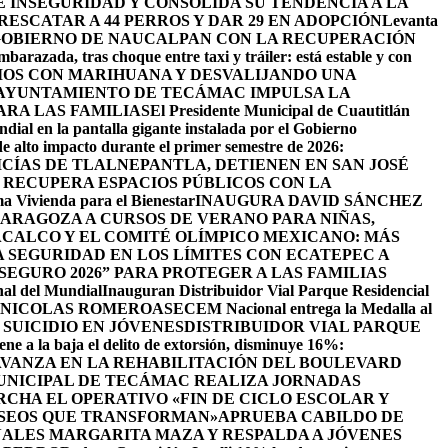
INSEGURIDAD Y CONSOLIDA SU TENDENCIA A LA
ESCATAR A 44 PERROS Y DAR 29 EN ADOPCIÓN
Levanta
GOBIERNO DE NAUCALPAN CON LA RECUPERACIÓN
barazada, tras choque entre taxi y tráiler: está estable y con
IOS CON MARIHUANA Y DESVALIJANDO UNA
AYUNTAMIENTO DE TECÁMAC IMPULSA LA
ARA LAS FAMILIAS
El Presidente Municipal de Cuautitlán
ndial en la pantalla gigante instalada por el Gobierno
de alto impacto durante el primer semestre de 2026:
ICÍAS DE TLALNEPANTLA, ​DETIENEN EN SAN JOSÉ
RECUPERA ESPACIOS PÚBLICOS CON LA
ama Vivienda para el Bienestar
INAUGURA DAVID SÁNCHEZ
ZARAGOZA A CURSOS DE VERANO PARA NIÑAS,
CALCO Y EL COMITÉ OLÍMPICO MEXICANO: MÁS
SEGURIDAD EN LOS LÍMITES CON ECATEPEC A
EGURO 2026” PARA PROTEGER A LAS FAMILIAS
nal del Mundial
Inauguran Distribuidor Vial Parque Residencial
N NICOLAS ROMERO
ASECEM Nacional entrega la Medalla al
SUICIDIO EN JÓVENES
DISTRIBUIDOR VIAL PARQUE
ene a la baja el delito de extorsión, disminuye 16%:
AVANZA EN LA REHABILITACIÓN DEL BOULEVARD
UNICIPAL DE TECÁMAC REALIZA JORNADAS
CHA EL OPERATIVO «FIN DE CICLO ESCOLAR Y
ASEOS QUE TRANSFORMAN»
APRUEBA CABILDO DE
ALES MARGARITA MAZA Y RESPALDA A JÓVENES