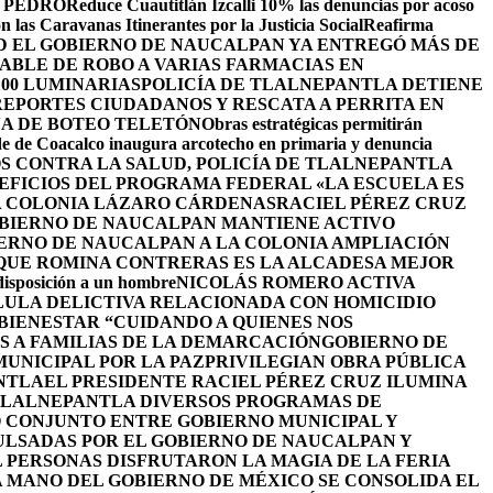
 PEDRO
Reduce Cuautitlán Izcalli 10% las denuncias por acoso
 las Caravanas Itinerantes por la Justicia Social
Reafirma
 EL GOBIERNO DE NAUCALPAN YA ENTREGÓ MÁS DE
ABLE DE ROBO A VARIAS FARMACIAS EN
100 LUMINARIAS
POLICÍA DE TLALNEPANTLA DETIENE
EPORTES CIUDADANOS Y RESCATA A PERRITA EN
A DE BOTEO TELETÓN
Obras estratégicas permitirán
de de Coacalco inaugura arcotecho en primaria y denuncia
OS CONTRA LA SALUD, POLICÍA DE TLALNEPANTLA
NEFICIOS DEL PROGRAMA FEDERAL «LA ESCUELA ES
LA COLONIA LÁZARO CÁRDENAS
RACIEL PÉREZ CRUZ
BIERNO DE NAUCALPAN MANTIENE ACTIVO
IERNO DE NAUCALPAN A LA COLONIA AMPLIACIÓN
 QUE ROMINA CONTRERAS ES LA ALCADESA MEJOR
 disposición a un hombre
NICOLÁS ROMERO ACTIVA
LULA DELICTIVA RELACIONADA CON HOMICIDIO
BIENESTAR “CUIDANDO A QUIENES NOS
S A FAMILIAS DE LA DEMARCACIÓN
GOBIERNO DE
UNICIPAL POR LA PAZ
PRIVILEGIAN OBRA PÚBLICA
NTLA
EL PRESIDENTE RACIEL PÉREZ CRUZ ILUMINA
TLALNEPANTLA DIVERSOS PROGRAMAS DE
 CONJUNTO ENTRE GOBIERNO MUNICIPAL Y
ULSADAS POR EL GOBIERNO DE NAUCALPAN Y
L PERSONAS DISFRUTARON LA MAGIA DE LA FERIA
 MANO DEL GOBIERNO DE MÉXICO SE CONSOLIDA EL