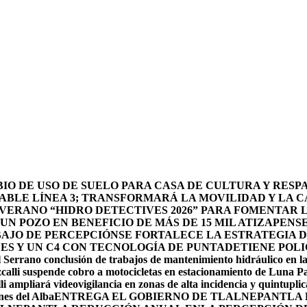
O DE USO DE SUELO PARA CASA DE CULTURA Y RESP
BLE LÍNEA 3; TRANSFORMARÁ LA MOVILIDAD Y LA CA
 VERANO “HIDRO DETECTIVES 2026” PARA FOMENTAR 
N POZO EN BENEFICIO DE MÁS DE 15 MIL ATIZAPENS
BAJO DE PERCEPCIÓN
SE FORTALECE LA ESTRATEGIA 
DES Y UN C4 CON TECNOLOGÍA DE PUNTA
DETIENE POLI
 Serrano conclusión de trabajos de mantenimiento hidráulico en la
calli suspende cobro a motocicletas en estacionamiento de Luna P
li ampliará videovigilancia en zonas de alta incidencia y quintuplic
nes del Alba
ENTREGA EL GOBIERNO DE TLALNEPANTLA 