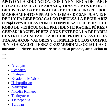
APOYO A LA EDUCACIÓN, CON LA ENTREGA DE TARJE
LA CALZADA DE LA NARANJA, TRAS 50 AÑOS DE DET
DIECISEISAVOS DE FINAL DESDE EL DESTINO FUTB
MEJORAMIENTO VISUAL EN LOMAS DE SAN JUAN IX
DE LUCHA LIBRE
COACALCO IMPULSA LA REGULARIZ
el Papi Fest
NICOLÁS ROMERO IMPULSA EL DEPORTE C
ROBO DE VEHÍCULOS
EL PRESIDENTE RACIEL PÉREZ
CIUDAD”
RACIEL PÉREZ CRUZ ENTREGA LA REHABIL
CENTRO
TLALNEPANTLA RECIBE PROPUESTAS CIUDA
TRABAJA CON VALORES Y CUMPLIENDO LOS COMPR
JUNTO A RACIEL PÉREZ CRUZ
MUNDIAL SOCIAL LAS 
durante el primer cuatrimestre de 2026
En proceso, ampliación de
Atizapán
Coacalco
Ecatepec
Estado de México
Huixquilucan
Naucalpan
Nicolás Romero
Teoloyucan
Tlalnepantla
Tultitlán