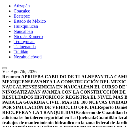
Atizapán
Coacalco
Ecatepec
Estado de México
Huixquilucan
Naucalpan
Nicolás Romero
Teoloyucan
Tlalnepantla
Tultitlán
Nezahualcóyotl
Vie. Ago 7th, 2026
Resumen
APRUEBA CABILDO DE TLALNEPANTLA CAMBI
MEXIQUENSE
AVANZA LA CONSTRUCCIÓN DEL MEXICA
NAUCALPENSES
INICIA EN NAUCALPAN EL CURSO DE
NIÑOS
ATIZAPÁN AVANZA CON LA CONSTRUCCIÓN DE U
RESULTADOS HISTÓRICOS; REGISTRA EL NIVEL MÁS 
PARA LA GUARDIA CIVIL, MÁS DE 100 NUEVAS UNIDA
POR SIMULACIÓN DE VEHÍCULO OFICIAL
Reportó Daniel
RECUPERAN LA TRANQUILIDAD
Gobierno de Cuautitlán Iz
adicionales fortalecen seguridad en La Quebrada
Cuautitlán Izcal
trabajos de mantenimiento hidráulico en la zona federal de Jardi