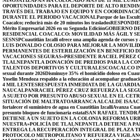
NIÑOS
ATIZAPÁN HA COLOCADO MÁS DE 11 MIL LUMIN
OPORTUNIDADES PARA EL DEPORTE DE ALTO RENDI
TRAVÉS DEL TRABAJO EN EQUIPO Y EN COORDINACI
DURANTE EL PERIODO VACACIONAL
Parque de las Escult
Coacalco; reducirá más de 20 minutos los traslados
RESPONDIE
Mérito Empresarial 2026 en su Segunda Edición
GOBIERNO DE
RESIDENCIAL COACALCO: MOVILIDAD MÁS ÁGIL Y SE
SESNSP
Cuautitlán Izcalli ofrece una amplia agenda de cursos y 
LUIS DONALDO COLOSIO PARA MEJORAR LA MOVILID
PERMANENTES DE ESTERILIZACIÓN EN BENEFICIO DE
VACACIONES SEGURAS»
PRESIDENTE RACIEL PÉREZ 
TLALNEPANTLA DONACIÓN DE PREDIOS PARA LA CO
TALENTOS DEPORTIVOS Y CULTURALES
COACALCO IN
sexual durante 2026
Disminuye 35% el homicidio doloso en Cuauti
Yoselin Mendoza respaldo a la educación al acompañar graduacio
4 MIL LENTES
RESPUESTA INMEDIATA DE LA GUARDIA
NAUCALPAN
RACIEL PÉREZ CRUZ REFUERZA LA SEGU
A SUJETO POR PRESUNTO ABUSO SEXUAL EN EL CET
SITUACIÓN DE MALTRATO
ARRANCA ALCALDE ISAAC
fortalecer el suministro de agua en Cuautitlán Izcalli
Avanza Cuaut
presunto bloqueo de funcionaria estatal
SAN RAFAEL TENDRÁ
DETIENE A UN SUJETO EN LA COLONIA REFORMA UR
NUESTRA»
POLICÍA DE TLALNEPANTLA DETIENE A P
ENTREGA LA RECUPERACIÓN INTEGRAL DE PLAZA T
PROTOCOLO METROPOLITANO Y REFUERZA VIGILAN