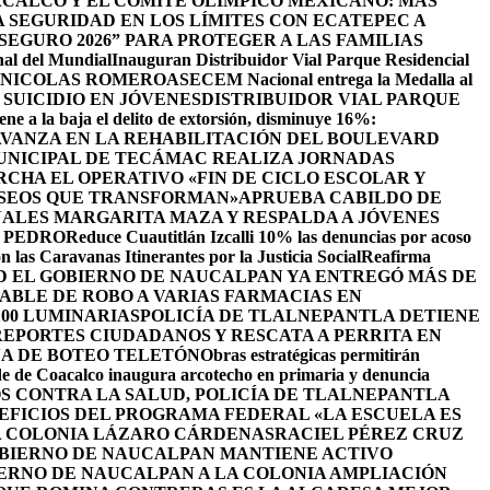
CALCO Y EL COMITÉ OLÍMPICO MEXICANO: MÁS
SEGURIDAD EN LOS LÍMITES CON ECATEPEC A
EGURO 2026” PARA PROTEGER A LAS FAMILIAS
nal del Mundial
Inauguran Distribuidor Vial Parque Residencial
N NICOLAS ROMERO
ASECEM Nacional entrega la Medalla al
SUICIDIO EN JÓVENES
DISTRIBUIDOR VIAL PARQUE
ene a la baja el delito de extorsión, disminuye 16%:
AVANZA EN LA REHABILITACIÓN DEL BOULEVARD
UNICIPAL DE TECÁMAC REALIZA JORNADAS
CHA EL OPERATIVO «FIN DE CICLO ESCOLAR Y
ASEOS QUE TRANSFORMAN»
APRUEBA CABILDO DE
ALES MARGARITA MAZA Y RESPALDA A JÓVENES
 PEDRO
Reduce Cuautitlán Izcalli 10% las denuncias por acoso
 las Caravanas Itinerantes por la Justicia Social
Reafirma
 EL GOBIERNO DE NAUCALPAN YA ENTREGÓ MÁS DE
ABLE DE ROBO A VARIAS FARMACIAS EN
100 LUMINARIAS
POLICÍA DE TLALNEPANTLA DETIENE
EPORTES CIUDADANOS Y RESCATA A PERRITA EN
A DE BOTEO TELETÓN
Obras estratégicas permitirán
de de Coacalco inaugura arcotecho en primaria y denuncia
OS CONTRA LA SALUD, POLICÍA DE TLALNEPANTLA
NEFICIOS DEL PROGRAMA FEDERAL «LA ESCUELA ES
LA COLONIA LÁZARO CÁRDENAS
RACIEL PÉREZ CRUZ
BIERNO DE NAUCALPAN MANTIENE ACTIVO
IERNO DE NAUCALPAN A LA COLONIA AMPLIACIÓN