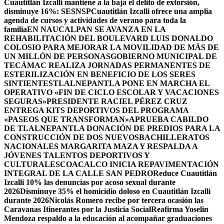
Cuautitlán Izcalli mantiene a la baja el delito de extorsión,
disminuye 16%: SESNSP
Cuautitlán Izcalli ofrece una amplia
agenda de cursos y actividades de verano para toda la
familia
EN NAUCALPAN SE AVANZA EN LA
REHABILITACIÓN DEL BOULEVARD LUIS DONALDO
COLOSIO PARA MEJORAR LA MOVILIDAD DE MÁS DE
UN MILLÓN DE PERSONAS
GOBIERNO MUNICIPAL DE
TECÁMAC REALIZA JORNADAS PERMANENTES DE
ESTERILIZACIÓN EN BENEFICIO DE LOS SERES
SINTIENTES
TLALNEPANTLA PONE EN MARCHA EL
OPERATIVO «FIN DE CICLO ESCOLAR Y VACACIONES
SEGURAS»
PRESIDENTE RACIEL PÉREZ CRUZ
ENTREGA KITS DEPORTIVOS DEL PROGRAMA
«PASEOS QUE TRANSFORMAN»
APRUEBA CABILDO
DE TLALNEPANTLA DONACIÓN DE PREDIOS PARA LA
CONSTRUCCIÓN DE DOS NUEVOSBACHILLERATOS
NACIONALES MARGARITA MAZA Y RESPALDA A
JÓVENES TALENTOS DEPORTIVOS Y
CULTURALES
COACALCO INICIA REPAVIMENTACIÓN
INTEGRAL DE LA CALLE SAN PEDRO
Reduce Cuautitlán
Izcalli 10% las denuncias por acoso sexual durante
2026
Disminuye 35% el homicidio doloso en Cuautitlán Izcalli
durante 2026
Nicolás Romero recibe por tercera ocasión las
Caravanas Itinerantes por la Justicia Social
Reafirma Yoselin
Mendoza respaldo a la educación al acompañar graduaciones