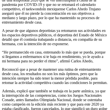
de una temporada 2020 que se vio interrumpida a causa de la
pandemia por COVID-19 y que no se retomará el calendario
competitivo, el taekwondoín mexiquense Carlos Ahedo Trujano
aseguró que él no pierde la concentración en sus objetivos a
mediano y largo plazo, por lo que ha mantenido su procesos de
entrenamiento desde casa.
A pesar de que algunos deportistas ya retomaron sus actividades en
los espacios deportivos públicos, el deportista del Estado de México
detalló que él continúa trabajando a distancia, en compañía de su
hermana, con la intención de no exponerse.
“He permanecido en casa, entrenando lo más que se pueda, porque
si llegamos a enfermarnos si te baja en rendimiento, yo le ayudo a
mi hermana para no perder el ritmo”, afirmó Carlos Ahedo,
Reconoció que a pesar de mantener una rutina de entrenamiento
desde casa, los resultados no son los más óptimos, pero que la
intención siempre ha sido tener la menor pérdida posible, para
retomar la actividad competitiva cuando las condiciones lo permitan.
Además, explicó que también se trabaja en la parte anímica, ya que
la interrupción de las competencias, como los Juegos Nacionales
Conade, antes llamados Olimpiada Nacional, donde se ostentaba
como campeón en la edición más reciente y que para este 2020 ya
estaba clasificado, fueron cancelados, lo que significó un duro golpe