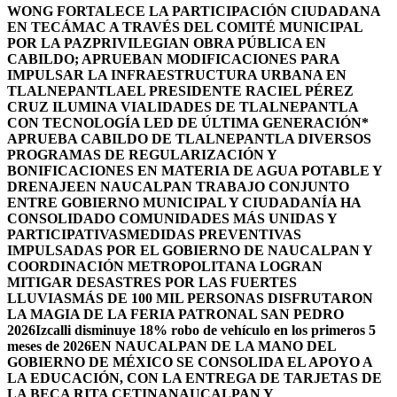
WONG FORTALECE LA PARTICIPACIÓN CIUDADANA
EN TECÁMAC A TRAVÉS DEL COMITÉ MUNICIPAL
POR LA PAZ
PRIVILEGIAN OBRA PÚBLICA EN
CABILDO; APRUEBAN MODIFICACIONES PARA
IMPULSAR LA INFRAESTRUCTURA URBANA EN
TLALNEPANTLA
EL PRESIDENTE RACIEL PÉREZ
CRUZ ILUMINA VIALIDADES DE TLALNEPANTLA
CON TECNOLOGÍA LED DE ÚLTIMA GENERACIÓN*
APRUEBA CABILDO DE TLALNEPANTLA DIVERSOS
PROGRAMAS DE REGULARIZACIÓN Y
BONIFICACIONES EN MATERIA DE AGUA POTABLE Y
DRENAJE
EN NAUCALPAN TRABAJO CONJUNTO
ENTRE GOBIERNO MUNICIPAL Y CIUDADANÍA HA
CONSOLIDADO COMUNIDADES MÁS UNIDAS Y
PARTICIPATIVAS
MEDIDAS PREVENTIVAS
IMPULSADAS POR EL GOBIERNO DE NAUCALPAN Y
COORDINACIÓN METROPOLITANA LOGRAN
MITIGAR DESASTRES POR LAS FUERTES
LLUVIAS
MÁS DE 100 MIL PERSONAS DISFRUTARON
LA MAGIA DE LA FERIA PATRONAL SAN PEDRO
2026
Izcalli disminuye 18% robo de vehículo en los primeros 5
meses de 2026
EN NAUCALPAN DE LA MANO DEL
GOBIERNO DE MÉXICO SE CONSOLIDA EL APOYO A
LA EDUCACIÓN, CON LA ENTREGA DE TARJETAS DE
LA BECA RITA CETINA
NAUCALPAN Y