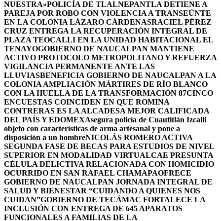
NUESTRA»
POLICÍA DE TLALNEPANTLA DETIENE A
PAREJA POR ROBO CON VIOLENCIA A TRANSEÚNTE
EN LA COLONIA LÁZARO CÁRDENAS
RACIEL PÉREZ
CRUZ ENTREGA LA RECUPERACIÓN INTEGRAL DE
PLAZA TEOCALLI EN LA UNIDAD HABITACIONAL EL
TENAYO
GOBIERNO DE NAUCALPAN MANTIENE
ACTIVO PROTOCOLO METROPOLITANO Y REFUERZA
VIGILANCIA PERMANENTE ANTE LAS
LLUVIAS
BENEFICIA GOBIERNO DE NAUCALPAN A LA
COLONIA AMPLIACIÓN MÁRTIRES DE RÍO BLANCO
CON LA HUELLA DE LA TRANSFORMACIÓN 87
CINCO
ENCUESTAS COINCIDEN EN QUE ROMINA
CONTRERAS ES LA ALCADESA MEJOR CALIFICADA
DEL PAÍS Y EDOMEX
Asegura policía de Cuautitlán Izcalli
objeto con características de arma artesanal y pone a
disposición a un hombre
NICOLÁS ROMERO ACTIVA
SEGUNDA FASE DE BECAS PARA ESTUDIOS DE NIVEL
SUPERIOR EN MODALIDAD VIRTUAL
CAE PRESUNTA
CÉLULA DELICTIVA RELACIONADA CON HOMICIDIO
OCURRIDO EN SAN RAFAEL CHAMAPA
OFRECE
GOBIERNO DE NAUCALPAN JORNADA INTEGRAL DE
SALUD Y BIENESTAR “CUIDANDO A QUIENES NOS
CUIDAN”
GOBIERNO DE TECÁMAC FORTALECE LA
INCLUSIÓN CON ENTREGA DE 645 APARATOS
FUNCIONALES A FAMILIAS DE LA