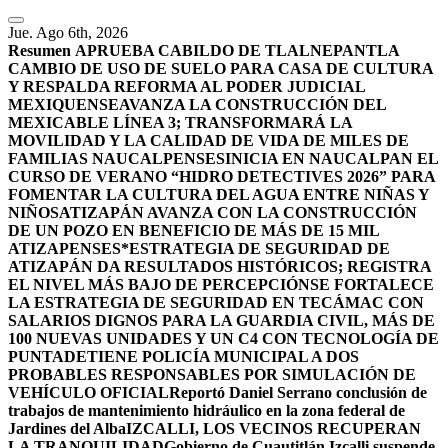
Jue. Ago 6th, 2026
Resumen
APRUEBA CABILDO DE TLALNEPANTLA
CAMBIO DE USO DE SUELO PARA CASA DE CULTURA
Y RESPALDA REFORMA AL PODER JUDICIAL
MEXIQUENSE
AVANZA LA CONSTRUCCIÓN DEL
MEXICABLE LÍNEA 3; TRANSFORMARÁ LA
MOVILIDAD Y LA CALIDAD DE VIDA DE MILES DE
FAMILIAS NAUCALPENSES
INICIA EN NAUCALPAN EL
CURSO DE VERANO “HIDRO DETECTIVES 2026” PARA
FOMENTAR LA CULTURA DEL AGUA ENTRE NIÑAS Y
NIÑOS
ATIZAPÁN AVANZA CON LA CONSTRUCCIÓN
DE UN POZO EN BENEFICIO DE MÁS DE 15 MIL
ATIZAPENSES
*ESTRATEGIA DE SEGURIDAD DE
ATIZAPÁN DA RESULTADOS HISTÓRICOS; REGISTRA
EL NIVEL MÁS BAJO DE PERCEPCIÓN
SE FORTALECE
LA ESTRATEGIA DE SEGURIDAD EN TECÁMAC CON
SALARIOS DIGNOS PARA LA GUARDIA CIVIL, MÁS DE
100 NUEVAS UNIDADES Y UN C4 CON TECNOLOGÍA DE
PUNTA
DETIENE POLICÍA MUNICIPAL A DOS
PROBABLES RESPONSABLES POR SIMULACIÓN DE
VEHÍCULO OFICIAL
Reportó Daniel Serrano conclusión de
trabajos de mantenimiento hidráulico en la zona federal de
Jardines del Alba
IZCALLI, LOS VECINOS RECUPERAN
LA TRANQUILIDAD
Gobierno de Cuautitlán Izcalli suspende