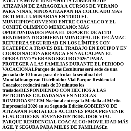
PARA LA MOVILIDAD
*INVITA GOBIERNO DE
ATIZAPÁN DE ZARAGOZA A CURSOS DE VERANO
PARA NIÑAS, NIÑOS
ATIZAPÁN HA COLOCADO MÁS
DE 11 MIL LUMINARIAS EN TODO EL
MUNICIPIO*
CONVENIO ENTRE COACALCO Y EL
COMITÉ OLÍMPICO MEXICANO: MÁS
OPORTUNIDADES PARA EL DEPORTE DE ALTO
RENDIMIENTO
GOBIERNO MUNICIPAL DE TECÁMAC
REFUERZA SEGURIDAD EN LOS LÍMITES CON
ECATEPEC A TRAVÉS DEL TRABAJO EN EQUIPO Y EN
COORDINACIÓN
ARRANCA EN NAUCALPAN EL
OPERATIVO “VERANO SEGURO 2026” PARA
PROTEGER A LAS FAMILIAS DURANTE EL PERIODO
VACACIONAL
Parque de las Esculturas será sede de una
jornada de 10 horas para disfrutar la semifinal del
Mundial
Inauguran Distribuidor Vial Parque Residencial
Coacalco; reducirá más de 20 minutos los
traslados
RESPONDIENDO CON HECHOS A LAS
PETICIONES CIUDADANAS EN NICOLAS
ROMERO
ASECEM Nacional entrega la Medalla al Mérito
Empresarial 2026 en su Segunda Edición
GOBIERNO DE
ATIZAPÁN FORTALECE ACCIONES PARA PREVENIR
EL SUICIDIO EN JÓVENES
DISTRIBUIDOR VIAL
PARQUE RESIDENCIAL COACALCO: MOVILIDAD MÁS
ÁGIL Y SEGURA PARA MILES DE FAMILIAS
En