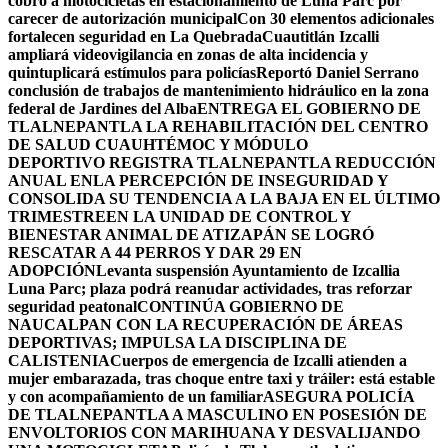
cobro a motocicletas en estacionamiento de Luna Parc por
carecer de autorización municipal
Con 30 elementos adicionales
fortalecen seguridad en La Quebrada
Cuautitlán Izcalli
ampliará videovigilancia en zonas de alta incidencia y
quintuplicará estímulos para policías
Reportó Daniel Serrano
conclusión de trabajos de mantenimiento hidráulico en la zona
federal de Jardines del Alba
ENTREGA EL GOBIERNO DE
TLALNEPANTLA LA REHABILITACIÓN DEL CENTRO
DE SALUD CUAUHTÉMOC Y MÓDULO
DEPORTIVO
REGISTRA TLALNEPANTLA REDUCCIÓN
ANUAL ENLA PERCEPCIÓN DE INSEGURIDAD Y
CONSOLIDA SU TENDENCIA A LA BAJA EN EL ÚLTIMO
TRIMESTRE
EN LA UNIDAD DE CONTROL Y
BIENESTAR ANIMAL DE ATIZAPÁN SE LOGRÓ
RESCATAR A 44 PERROS Y DAR 29 EN
ADOPCIÓN
Levanta suspensión Ayuntamiento de Izcallia
Luna Parc; plaza podrá reanudar actividades, tras reforzar
seguridad peatonal
CONTINÚA GOBIERNO DE
NAUCALPAN CON LA RECUPERACIÓN DE ÁREAS
DEPORTIVAS; IMPULSA LA DISCIPLINA DE
CALISTENIA
Cuerpos de emergencia de Izcalli atienden a
mujer embarazada, tras choque entre taxi y tráiler: está estable
y con acompañamiento de un familiar
ASEGURA POLICÍA
DE TLALNEPANTLA A MASCULINO EN POSESIÓN DE
ENVOLTORIOS CON MARIHUANA Y DESVALIJANDO