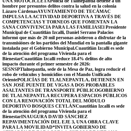
UNA MOTOCICLETA
Policía de Tlalnepantla detiene a un
hombre por presuntos delitos contra la salud en la colonia
Lázaro Cárdenas
AYUNTAMIENTO DE TECÁMAC
IMPULSA LA ACTIVIDAD DEPORTIVA A TRAVÉS DE
COMPETENCIAS Y TORNEOS QUE FOMENTAN LA
SANA CONVIVENCIA PARA LAS FAMILIAS
El Presidente
Municipal de Cuautitlán Izcalli, Daniel Serrano Palacios
informó que más de 20 mil personas asistieron a disfrutar de la
transmisiónes de los partidos del Mundial en la pantalla gigante
instalada por el Gobierno Municipal.
Cuautitlán Izcalli es sede
de la atención del programa Vivienda para el
Bienestar
Cuautitlán Izcalli reduce 18.4% delitos de alto
impacto durante el primer semestre de 2026:
SESNSP
Tlalnepantla, sede de la Mesa de Paz, logra reducir el
robo de vehículos y homicidios con el Mando Unificado
Oriente
POLICÍAS DE TLALNEPANTLA, ​DETIENEN EN
SAN JOSÉ PUENTE DE VIGAS A DOS PROBABLES
ASALTANTES DE TRANSPORTE PÚBLICO
GOBIERNO
DE TLALNEPANTLA RECUPERA ESPACIOS PÚBLICOS
CON LA RENOVACIÓN TOTAL DEL MÓDULO
DEPORTIVO BOSQUES CEYLÁN
Cuautitlán Izcalli es sede
de la atención del programa Vivienda para el
Bienestar
INAUGURA DAVID SÁNCHEZ
REPAVIMENTACIÓN DEL EJE 3, UNA OBRA CLAVE
PARA LA MOVILIDAD
*INVITA GOBIERNO DE