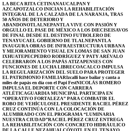
LA BECA RITA CETINA
NAUCALPAN Y
AZCAPOTZALCO INICIAN LA REHABILITACIÓN
INTEGRAL DE LA CALZADA DE LA NARANJA, TRAS
50 AÑOS DE DETERIORO Y
ABANDONO
TLALNEPANTLA VIVE CON PASIÓN Y
ORGULLO EL PASE DE MÉXICO A LOS DIECISEISAVOS
DE FINAL DESDE EL DESTINO FUTBOLERO DE
TENAYUCA
EL GOBIERNO DE TLALNEPANTLA
INAUGURA OBRAS DE INFRAESTRUCTURA URBANA
Y MEJORAMIENTO VISUAL EN LOMAS DE SAN JUAN
IXHUATEPEC
PEDRO RODRÍGUEZ Y PATY ARÉVALO
CELEBRARON A LOS PAPÁS ATIZAPENSES CON
FUNCIONES DE LUCHA LIBRE
COACALCO IMPULSA
LA REGULARIZACIÓN DEL SUELO PARA PROTEGER
EL PATRIMONIO FAMILIAR
Izcalli hace bailar y canta a
miles de papás en día con el Papi Fest
NICOLÁS ROMERO
IMPULSA EL DEPORTE CON CARRERA
ATLÉTICA
GUARDIA MUNICIPAL PARTICIPA EN
“OPERATIVO FORTALEZA” PARA COMBATIR EL
ROBO DE VEHÍCULOS
EL PRESIDENTE RACIEL PÉREZ
CRUZ CONTINÚA CON LA COLOCACIÓN DE
ALUMBRADO CON EL PROGRAMA “LUMINARIA
NUESTRA CIUDAD”
RACIEL PÉREZ CRUZ ENTREGA
LA REHABILITACIÓN CON CONCRETO HIDRÁULICO
DE LA CALLE NEZAHUALCÓYOTL EN EL TENAYO