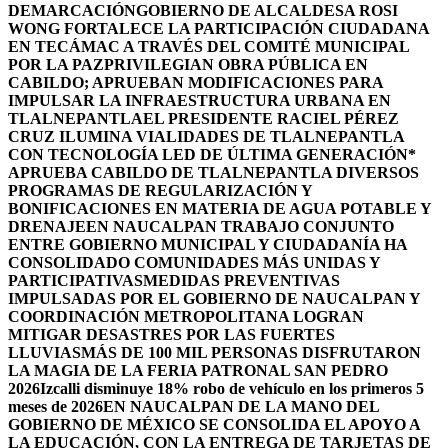
DEMARCACIÓN
GOBIERNO DE ALCALDESA ROSI
WONG FORTALECE LA PARTICIPACIÓN CIUDADANA
EN TECÁMAC A TRAVÉS DEL COMITÉ MUNICIPAL
POR LA PAZ
PRIVILEGIAN OBRA PÚBLICA EN
CABILDO; APRUEBAN MODIFICACIONES PARA
IMPULSAR LA INFRAESTRUCTURA URBANA EN
TLALNEPANTLA
EL PRESIDENTE RACIEL PÉREZ
CRUZ ILUMINA VIALIDADES DE TLALNEPANTLA
CON TECNOLOGÍA LED DE ÚLTIMA GENERACIÓN*
APRUEBA CABILDO DE TLALNEPANTLA DIVERSOS
PROGRAMAS DE REGULARIZACIÓN Y
BONIFICACIONES EN MATERIA DE AGUA POTABLE Y
DRENAJE
EN NAUCALPAN TRABAJO CONJUNTO
ENTRE GOBIERNO MUNICIPAL Y CIUDADANÍA HA
CONSOLIDADO COMUNIDADES MÁS UNIDAS Y
PARTICIPATIVAS
MEDIDAS PREVENTIVAS
IMPULSADAS POR EL GOBIERNO DE NAUCALPAN Y
COORDINACIÓN METROPOLITANA LOGRAN
MITIGAR DESASTRES POR LAS FUERTES
LLUVIAS
MÁS DE 100 MIL PERSONAS DISFRUTARON
LA MAGIA DE LA FERIA PATRONAL SAN PEDRO
2026
Izcalli disminuye 18% robo de vehículo en los primeros 5
meses de 2026
EN NAUCALPAN DE LA MANO DEL
GOBIERNO DE MÉXICO SE CONSOLIDA EL APOYO A
LA EDUCACIÓN, CON LA ENTREGA DE TARJETAS DE