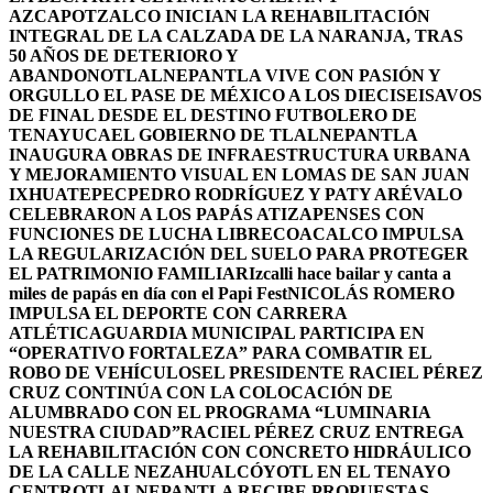
AZCAPOTZALCO INICIAN LA REHABILITACIÓN
INTEGRAL DE LA CALZADA DE LA NARANJA, TRAS
50 AÑOS DE DETERIORO Y
ABANDONO
TLALNEPANTLA VIVE CON PASIÓN Y
ORGULLO EL PASE DE MÉXICO A LOS DIECISEISAVOS
DE FINAL DESDE EL DESTINO FUTBOLERO DE
TENAYUCA
EL GOBIERNO DE TLALNEPANTLA
INAUGURA OBRAS DE INFRAESTRUCTURA URBANA
Y MEJORAMIENTO VISUAL EN LOMAS DE SAN JUAN
IXHUATEPEC
PEDRO RODRÍGUEZ Y PATY ARÉVALO
CELEBRARON A LOS PAPÁS ATIZAPENSES CON
FUNCIONES DE LUCHA LIBRE
COACALCO IMPULSA
LA REGULARIZACIÓN DEL SUELO PARA PROTEGER
EL PATRIMONIO FAMILIAR
Izcalli hace bailar y canta a
miles de papás en día con el Papi Fest
NICOLÁS ROMERO
IMPULSA EL DEPORTE CON CARRERA
ATLÉTICA
GUARDIA MUNICIPAL PARTICIPA EN
“OPERATIVO FORTALEZA” PARA COMBATIR EL
ROBO DE VEHÍCULOS
EL PRESIDENTE RACIEL PÉREZ
CRUZ CONTINÚA CON LA COLOCACIÓN DE
ALUMBRADO CON EL PROGRAMA “LUMINARIA
NUESTRA CIUDAD”
RACIEL PÉREZ CRUZ ENTREGA
LA REHABILITACIÓN CON CONCRETO HIDRÁULICO
DE LA CALLE NEZAHUALCÓYOTL EN EL TENAYO
CENTRO
TLALNEPANTLA RECIBE PROPUESTAS