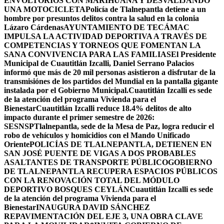
ENVOLTORIOS CON MARIHUANA Y DESVALIJANDO
UNA MOTOCICLETA
Policía de Tlalnepantla detiene a un
hombre por presuntos delitos contra la salud en la colonia
Lázaro Cárdenas
AYUNTAMIENTO DE TECÁMAC
IMPULSA LA ACTIVIDAD DEPORTIVA A TRAVÉS DE
COMPETENCIAS Y TORNEOS QUE FOMENTAN LA
SANA CONVIVENCIA PARA LAS FAMILIAS
El Presidente
Municipal de Cuautitlán Izcalli, Daniel Serrano Palacios
informó que más de 20 mil personas asistieron a disfrutar de la
transmisiónes de los partidos del Mundial en la pantalla gigante
instalada por el Gobierno Municipal.
Cuautitlán Izcalli es sede
de la atención del programa Vivienda para el
Bienestar
Cuautitlán Izcalli reduce 18.4% delitos de alto
impacto durante el primer semestre de 2026:
SESNSP
Tlalnepantla, sede de la Mesa de Paz, logra reducir el
robo de vehículos y homicidios con el Mando Unificado
Oriente
POLICÍAS DE TLALNEPANTLA, ​DETIENEN EN
SAN JOSÉ PUENTE DE VIGAS A DOS PROBABLES
ASALTANTES DE TRANSPORTE PÚBLICO
GOBIERNO
DE TLALNEPANTLA RECUPERA ESPACIOS PÚBLICOS
CON LA RENOVACIÓN TOTAL DEL MÓDULO
DEPORTIVO BOSQUES CEYLÁN
Cuautitlán Izcalli es sede
de la atención del programa Vivienda para el
Bienestar
INAUGURA DAVID SÁNCHEZ
REPAVIMENTACIÓN DEL EJE 3, UNA OBRA CLAVE