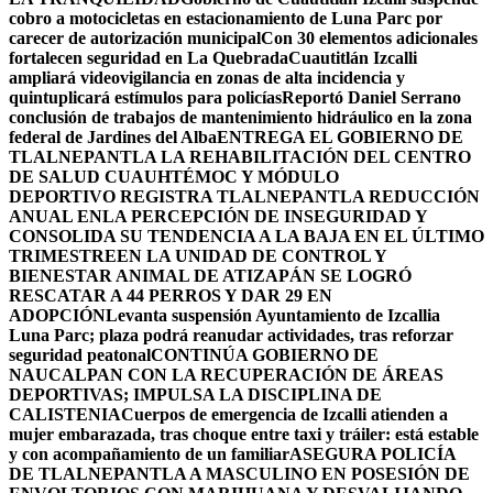
cobro a motocicletas en estacionamiento de Luna Parc por
carecer de autorización municipal
Con 30 elementos adicionales
fortalecen seguridad en La Quebrada
Cuautitlán Izcalli
ampliará videovigilancia en zonas de alta incidencia y
quintuplicará estímulos para policías
Reportó Daniel Serrano
conclusión de trabajos de mantenimiento hidráulico en la zona
federal de Jardines del Alba
ENTREGA EL GOBIERNO DE
TLALNEPANTLA LA REHABILITACIÓN DEL CENTRO
DE SALUD CUAUHTÉMOC Y MÓDULO
DEPORTIVO
REGISTRA TLALNEPANTLA REDUCCIÓN
ANUAL ENLA PERCEPCIÓN DE INSEGURIDAD Y
CONSOLIDA SU TENDENCIA A LA BAJA EN EL ÚLTIMO
TRIMESTRE
EN LA UNIDAD DE CONTROL Y
BIENESTAR ANIMAL DE ATIZAPÁN SE LOGRÓ
RESCATAR A 44 PERROS Y DAR 29 EN
ADOPCIÓN
Levanta suspensión Ayuntamiento de Izcallia
Luna Parc; plaza podrá reanudar actividades, tras reforzar
seguridad peatonal
CONTINÚA GOBIERNO DE
NAUCALPAN CON LA RECUPERACIÓN DE ÁREAS
DEPORTIVAS; IMPULSA LA DISCIPLINA DE
CALISTENIA
Cuerpos de emergencia de Izcalli atienden a
mujer embarazada, tras choque entre taxi y tráiler: está estable
y con acompañamiento de un familiar
ASEGURA POLICÍA
DE TLALNEPANTLA A MASCULINO EN POSESIÓN DE