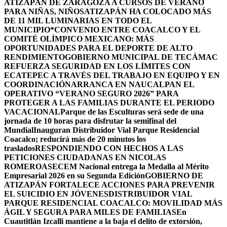
ATIZAPÁN DE ZARAGOZA A CURSOS DE VERANO
PARA NIÑAS, NIÑOS
ATIZAPÁN HA COLOCADO MÁS
DE 11 MIL LUMINARIAS EN TODO EL
MUNICIPIO*
CONVENIO ENTRE COACALCO Y EL
COMITÉ OLÍMPICO MEXICANO: MÁS
OPORTUNIDADES PARA EL DEPORTE DE ALTO
RENDIMIENTO
GOBIERNO MUNICIPAL DE TECÁMAC
REFUERZA SEGURIDAD EN LOS LÍMITES CON
ECATEPEC A TRAVÉS DEL TRABAJO EN EQUIPO Y EN
COORDINACIÓN
ARRANCA EN NAUCALPAN EL
OPERATIVO “VERANO SEGURO 2026” PARA
PROTEGER A LAS FAMILIAS DURANTE EL PERIODO
VACACIONAL
Parque de las Esculturas será sede de una
jornada de 10 horas para disfrutar la semifinal del
Mundial
Inauguran Distribuidor Vial Parque Residencial
Coacalco; reducirá más de 20 minutos los
traslados
RESPONDIENDO CON HECHOS A LAS
PETICIONES CIUDADANAS EN NICOLAS
ROMERO
ASECEM Nacional entrega la Medalla al Mérito
Empresarial 2026 en su Segunda Edición
GOBIERNO DE
ATIZAPÁN FORTALECE ACCIONES PARA PREVENIR
EL SUICIDIO EN JÓVENES
DISTRIBUIDOR VIAL
PARQUE RESIDENCIAL COACALCO: MOVILIDAD MÁS
ÁGIL Y SEGURA PARA MILES DE FAMILIAS
En
Cuautitlán Izcalli mantiene a la baja el delito de extorsión,