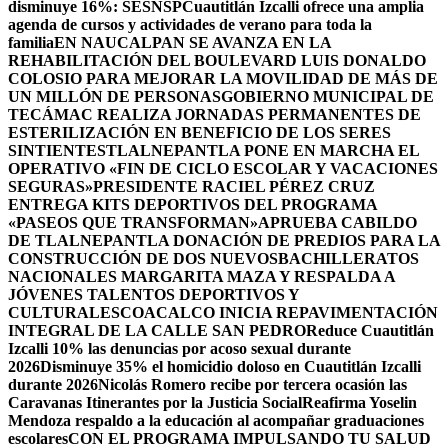
disminuye 16%: SESNSP
Cuautitlán Izcalli ofrece una amplia
agenda de cursos y actividades de verano para toda la
familia
EN NAUCALPAN SE AVANZA EN LA
REHABILITACIÓN DEL BOULEVARD LUIS DONALDO
COLOSIO PARA MEJORAR LA MOVILIDAD DE MÁS DE
UN MILLÓN DE PERSONAS
GOBIERNO MUNICIPAL DE
TECÁMAC REALIZA JORNADAS PERMANENTES DE
ESTERILIZACIÓN EN BENEFICIO DE LOS SERES
SINTIENTES
TLALNEPANTLA PONE EN MARCHA EL
OPERATIVO «FIN DE CICLO ESCOLAR Y VACACIONES
SEGURAS»
PRESIDENTE RACIEL PÉREZ CRUZ
ENTREGA KITS DEPORTIVOS DEL PROGRAMA
«PASEOS QUE TRANSFORMAN»
APRUEBA CABILDO
DE TLALNEPANTLA DONACIÓN DE PREDIOS PARA LA
CONSTRUCCIÓN DE DOS NUEVOSBACHILLERATOS
NACIONALES MARGARITA MAZA Y RESPALDA A
JÓVENES TALENTOS DEPORTIVOS Y
CULTURALES
COACALCO INICIA REPAVIMENTACIÓN
INTEGRAL DE LA CALLE SAN PEDRO
Reduce Cuautitlán
Izcalli 10% las denuncias por acoso sexual durante
2026
Disminuye 35% el homicidio doloso en Cuautitlán Izcalli
durante 2026
Nicolás Romero recibe por tercera ocasión las
Caravanas Itinerantes por la Justicia Social
Reafirma Yoselin
Mendoza respaldo a la educación al acompañar graduaciones
escolares
CON EL PROGRAMA IMPULSANDO TU SALUD