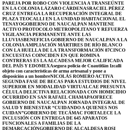
PAREJA POR ROBO CON VIOLENCIA A TRANSEÚNTE
EN LA COLONIA LÁZARO CÁRDENAS
RACIEL PÉREZ
CRUZ ENTREGA LA RECUPERACIÓN INTEGRAL DE
PLAZA TEOCALLI EN LA UNIDAD HABITACIONAL EL
TENAYO
GOBIERNO DE NAUCALPAN MANTIENE
ACTIVO PROTOCOLO METROPOLITANO Y REFUERZA
VIGILANCIA PERMANENTE ANTE LAS
LLUVIAS
BENEFICIA GOBIERNO DE NAUCALPAN A LA
COLONIA AMPLIACIÓN MÁRTIRES DE RÍO BLANCO
CON LA HUELLA DE LA TRANSFORMACIÓN 87
CINCO
ENCUESTAS COINCIDEN EN QUE ROMINA
CONTRERAS ES LA ALCADESA MEJOR CALIFICADA
DEL PAÍS Y EDOMEX
Asegura policía de Cuautitlán Izcalli
objeto con características de arma artesanal y pone a
disposición a un hombre
NICOLÁS ROMERO ACTIVA
SEGUNDA FASE DE BECAS PARA ESTUDIOS DE NIVEL
SUPERIOR EN MODALIDAD VIRTUAL
CAE PRESUNTA
CÉLULA DELICTIVA RELACIONADA CON HOMICIDIO
OCURRIDO EN SAN RAFAEL CHAMAPA
OFRECE
GOBIERNO DE NAUCALPAN JORNADA INTEGRAL DE
SALUD Y BIENESTAR “CUIDANDO A QUIENES NOS
CUIDAN”
GOBIERNO DE TECÁMAC FORTALECE LA
INCLUSIÓN CON ENTREGA DE 645 APARATOS
FUNCIONALES A FAMILIAS DE LA
DEMARCACIÓN
GOBIERNO DE ALCALDESA ROSI