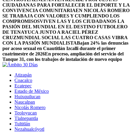
CIUDADANAS PARA FORTALECER EL DEPORTE Y LA
CONVIVENCIA COMUNITARIA
EN NICOLÁS ROMERO
SE TRABAJA CON VALORES Y CUMPLIENDO LOS
COMPROMISOS
VIVEN LAS Y LOS CIUDADANOS LA
PASIÓN DEL MUNDIAL EN EL DESTINO FUTBOLERO
DE TENAYUCA JUNTO A RACIEL PÉREZ
CRUZ
MUNDIAL SOCIAL LAS CUATRO CASAS VIBRA
CON LA PASIÓN MUNDIALISTA
Bajan 24% las denuncias
por acoso sexual en Cuautitlán Izcalli durante el primer
cuatrimestre de 2026
En proceso, ampliación del servicio del
Tanque 31, con los trabajos de instalación de nuevo equipo
Atizapán
Coacalco
Ecatepec
Estado de México
Huixquilucan
Naucalpan
Nicolás Romero
Teoloyucan
Tlalnepantla
Tultitlán
Nezahualcóyotl