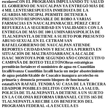
escolares
CON EL PROGRAMA IMPULSANDO TU SALUD
EL GOBIERNO DE NAUCALPAN YA ENTREGÓ MÁS DE
4 MIL LENTES
RESPUESTA INMEDIATA DE LA
GUARDIA MUNICIPAL PERMITE DETENER A
PRESUNTO RESPONSABLE DE ROBO A VARIAS
FARMACIAS EN NAUCALPAN
RACIEL PÉREZ CRUZ
REFUERZA LA SEGURIDAD EN VIALIDADES CON LA
ENTREGA DE MÁS DE 100 LUMINARIAS
POLICÍA DE
TLALNEPANTLA DETIENE A SUJETO POR PRESUNTO
ABUSO SEXUAL EN EL CETRAM SAN
RAFAEL
GOBIERNO DE NAUCALPAN ATIENDE
REPORTES CIUDADANOS Y RESCATA A PERRITA EN
SITUACIÓN DE MALTRATO
ARRANCA ALCALDE
ISAAC MONTOYA POR SEGUNDO AÑO CONSECUTIVO
CAMPAÑA DE BOTEO TELETÓN
Obras estratégicas
permitirán fortalecer el suministro de agua en Cuautitlán
Izcalli
Avanza Cuautitlán Izcalli hacia un mejor abastecimiento
de agua potable
Alcalde de Coacalco inaugura arcotecho en
primaria y denuncia presunto bloqueo de funcionaria
estatal
SAN RAFAEL TENDRÁ SU CASA DE LA TERCERA
EDAD
POR POSIBLES DELITOS CONTRA LA SALUD,
POLICÍA DE TLALNEPANTLA DETIENE A UN SUJETO
EN LA COLONIA REFORMA URBANA
EL CETIS 165 DE
TLALNEPANTLA RECIBE LOS BENEFICIOS DEL
PROGRAMA FEDERAL «LA ESCUELA ES