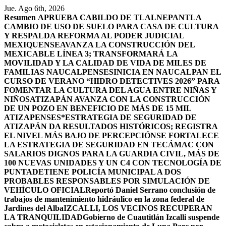
Saltar
Jue. Ago 6th, 2026
al
Resumen
APRUEBA CABILDO DE TLALNEPANTLA
contenido
CAMBIO DE USO DE SUELO PARA CASA DE CULTURA
Y RESPALDA REFORMA AL PODER JUDICIAL
MEXIQUENSE
AVANZA LA CONSTRUCCIÓN DEL
MEXICABLE LÍNEA 3; TRANSFORMARÁ LA
MOVILIDAD Y LA CALIDAD DE VIDA DE MILES DE
FAMILIAS NAUCALPENSES
INICIA EN NAUCALPAN EL
CURSO DE VERANO “HIDRO DETECTIVES 2026” PARA
FOMENTAR LA CULTURA DEL AGUA ENTRE NIÑAS Y
NIÑOS
ATIZAPÁN AVANZA CON LA CONSTRUCCIÓN
DE UN POZO EN BENEFICIO DE MÁS DE 15 MIL
ATIZAPENSES
*ESTRATEGIA DE SEGURIDAD DE
ATIZAPÁN DA RESULTADOS HISTÓRICOS; REGISTRA
EL NIVEL MÁS BAJO DE PERCEPCIÓN
SE FORTALECE
LA ESTRATEGIA DE SEGURIDAD EN TECÁMAC CON
SALARIOS DIGNOS PARA LA GUARDIA CIVIL, MÁS DE
100 NUEVAS UNIDADES Y UN C4 CON TECNOLOGÍA DE
PUNTA
DETIENE POLICÍA MUNICIPAL A DOS
PROBABLES RESPONSABLES POR SIMULACIÓN DE
VEHÍCULO OFICIAL
Reportó Daniel Serrano conclusión de
trabajos de mantenimiento hidráulico en la zona federal de
Jardines del Alba
IZCALLI, LOS VECINOS RECUPERAN
LA TRANQUILIDAD
Gobierno de Cuautitlán Izcalli suspende