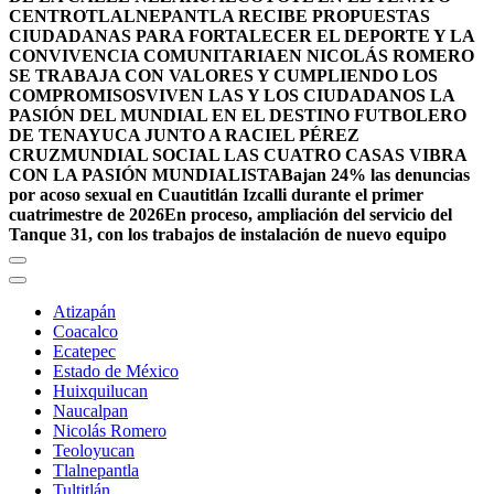
CENTRO
TLALNEPANTLA RECIBE PROPUESTAS
CIUDADANAS PARA FORTALECER EL DEPORTE Y LA
CONVIVENCIA COMUNITARIA
EN NICOLÁS ROMERO
SE TRABAJA CON VALORES Y CUMPLIENDO LOS
COMPROMISOS
VIVEN LAS Y LOS CIUDADANOS LA
PASIÓN DEL MUNDIAL EN EL DESTINO FUTBOLERO
DE TENAYUCA JUNTO A RACIEL PÉREZ
CRUZ
MUNDIAL SOCIAL LAS CUATRO CASAS VIBRA
CON LA PASIÓN MUNDIALISTA
Bajan 24% las denuncias
por acoso sexual en Cuautitlán Izcalli durante el primer
cuatrimestre de 2026
En proceso, ampliación del servicio del
Tanque 31, con los trabajos de instalación de nuevo equipo
Atizapán
Coacalco
Ecatepec
Estado de México
Huixquilucan
Naucalpan
Nicolás Romero
Teoloyucan
Tlalnepantla
Tultitlán