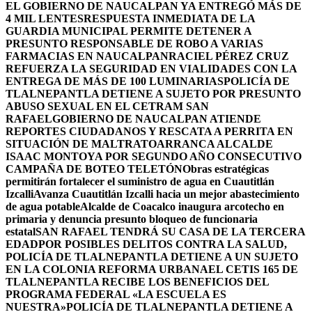
EL GOBIERNO DE NAUCALPAN YA ENTREGÓ MÁS DE
4 MIL LENTES
RESPUESTA INMEDIATA DE LA
GUARDIA MUNICIPAL PERMITE DETENER A
PRESUNTO RESPONSABLE DE ROBO A VARIAS
FARMACIAS EN NAUCALPAN
RACIEL PÉREZ CRUZ
REFUERZA LA SEGURIDAD EN VIALIDADES CON LA
ENTREGA DE MÁS DE 100 LUMINARIAS
POLICÍA DE
TLALNEPANTLA DETIENE A SUJETO POR PRESUNTO
ABUSO SEXUAL EN EL CETRAM SAN
RAFAEL
GOBIERNO DE NAUCALPAN ATIENDE
REPORTES CIUDADANOS Y RESCATA A PERRITA EN
SITUACIÓN DE MALTRATO
ARRANCA ALCALDE
ISAAC MONTOYA POR SEGUNDO AÑO CONSECUTIVO
CAMPAÑA DE BOTEO TELETÓN
Obras estratégicas
permitirán fortalecer el suministro de agua en Cuautitlán
Izcalli
Avanza Cuautitlán Izcalli hacia un mejor abastecimiento
de agua potable
Alcalde de Coacalco inaugura arcotecho en
primaria y denuncia presunto bloqueo de funcionaria
estatal
SAN RAFAEL TENDRÁ SU CASA DE LA TERCERA
EDAD
POR POSIBLES DELITOS CONTRA LA SALUD,
POLICÍA DE TLALNEPANTLA DETIENE A UN SUJETO
EN LA COLONIA REFORMA URBANA
EL CETIS 165 DE
TLALNEPANTLA RECIBE LOS BENEFICIOS DEL
PROGRAMA FEDERAL «LA ESCUELA ES
NUESTRA»
POLICÍA DE TLALNEPANTLA DETIENE A