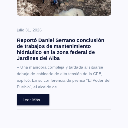
e
e
julio 31, 2026
n
Reportó Daniel Serrano conclusión
t
de trabajos de mantenimiento
hidráulico en la zona federal de
Jardines del Alba
r
– Una maniobra compleja y tardada al situarse
a
debajo de cableado de alta tensión de la CFE,
explicó. En su conferencia de prensa “El Poder del
Pueblo”, el alcalde de
d
Leer Más...
a
s