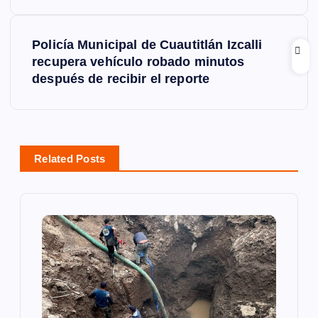
v
Policía Municipal de Cuautitlán Izcalli
e
recupera vehículo robado minutos
después de recibir el reporte
g
a
c
Related Posts
i
ó
n
d