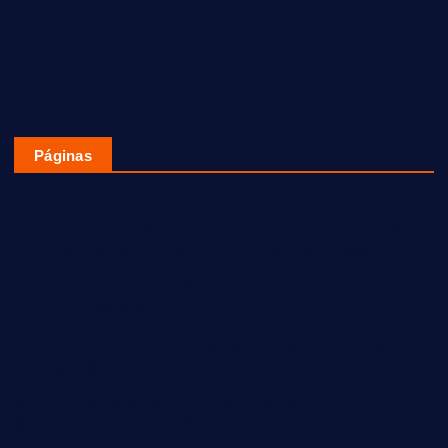
Páginas
ACOMPAÑAN A LOS FIELES DIFUNTOS CON ARTE, MÚSICA
Y TRADICIÓN EN EL FESTIVAL DE LAS ALMAS 2020
ARRANCA EN CUAUTITLÁN IZCALLI Y EN EL PAÍS LA
CAMPAÑA «30DÍASXAMLO»
CELEBRAN DÍA DE MUERTOS EN EL CENTRO CULTURAL
MEXIQUENSE BICENTENARIO
INSTALA HUIXQUILUCAN CONSEJO MUNICIPAL DE
SEGURIDAD PÚBLICA 2025-2027