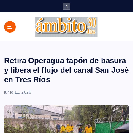
S
a
l
t
a
r
a
l
c
Retira Operagua tapón de basura
o
y libera el flujo del canal San José
n
en Tres Ríos
t
e
n
junio 11, 2026
i
d
o