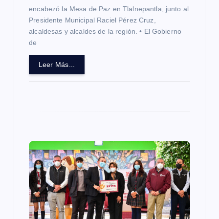
a
encabezó la Mesa de Paz en Tlalnepantla, junto al
d
Presidente Municipal Raciel Pérez Cruz,
alcaldesas y alcaldes de la región. • El Gobierno
de
a
Leer Más...
s