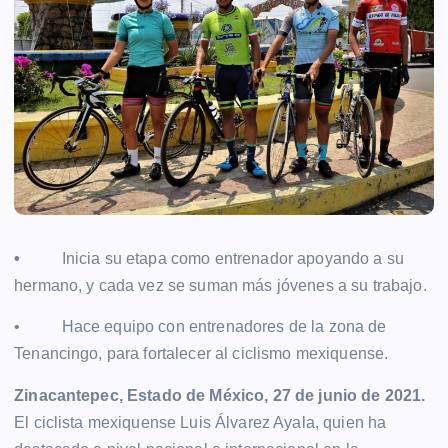
•
Inicia su etapa como entrenador apoyando a su
hermano, y cada vez se suman más jóvenes a su trabajo.
• Hace equipo con entrenadores de la zona de
Tenancingo, para fortalecer al ciclismo mexiquense.
Zinacantepec, Estado de México, 27 de junio de 2021.
El ciclista mexiquense Luis Álvarez Ayala, quien ha