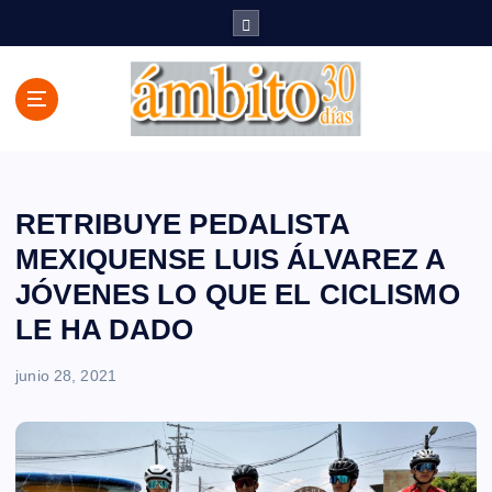
S
a
l
t
a
r
a
l
c
RETRIBUYE PEDALISTA
o
MEXIQUENSE LUIS ÁLVAREZ A
n
JÓVENES LO QUE EL CICLISMO
t
e
LE HA DADO
n
i
junio 28, 2021
d
o