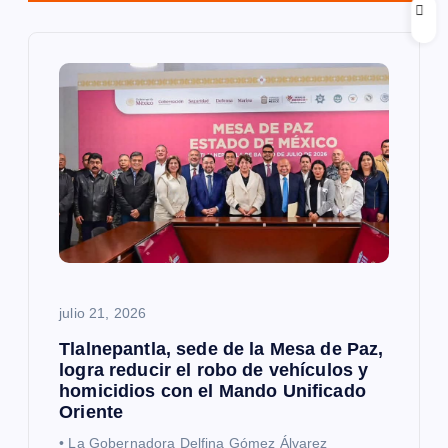
i
ó
n
d
e
e
n
julio 21, 2026
t
Tlalnepantla, sede de la Mesa de Paz,
logra reducir el robo de vehículos y
homicidios con el Mando Unificado
r
Oriente
• La Gobernadora Delfina Gómez Álvarez