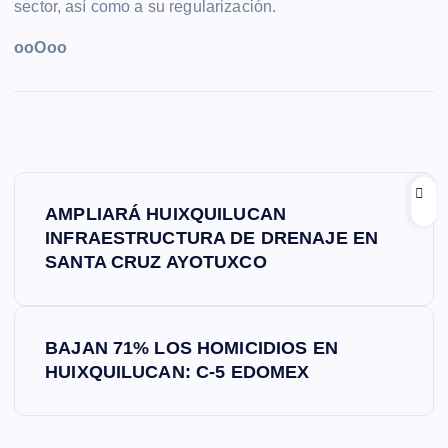
sector, así como a su regularización.
ooOoo
N
AMPLIARÁ HUIXQUILUCAN
a
INFRAESTRUCTURA DE DRENAJE EN
SANTA CRUZ AYOTUXCO
v
e
BAJAN 71% LOS HOMICIDIOS EN
HUIXQUILUCAN: C-5 EDOMEX
g
a