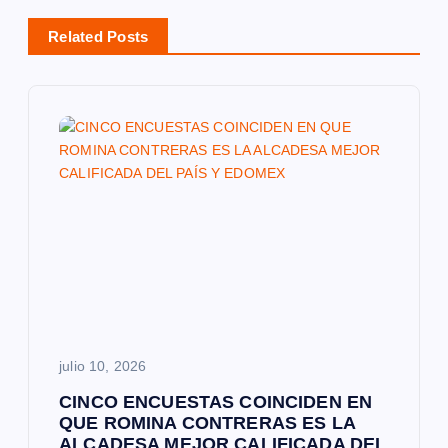
c
Related Posts
i
ó
n
d
e
e
julio 10, 2026
n
CINCO ENCUESTAS COINCIDEN EN
t
QUE ROMINA CONTRERAS ES LA
ALCADESA MEJOR CALIFICADA DEL