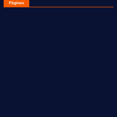
Páginas
ACOMPAÑAN A LOS FIELES DIFUNTOS CON ARTE, MÚSICA
Y TRADICIÓN EN EL FESTIVAL DE LAS ALMAS 2020
ARRANCA EN CUAUTITLÁN IZCALLI Y EN EL PAÍS LA
CAMPAÑA «30DÍASXAMLO»
CELEBRAN DÍA DE MUERTOS EN EL CENTRO CULTURAL
MEXIQUENSE BICENTENARIO
INSTALA HUIXQUILUCAN CONSEJO MUNICIPAL DE
SEGURIDAD PÚBLICA 2025-2027
Login Designer
NUEVOS POZOS EN COACALCO PARA DOTAR A LA
POBLACIÓN DE 30 % MÁS DE AGUA: DARWIN ESLAVA
POR HARTAZGO Y AMENAZAS, PRIÍSTAS DE
TLALNEPANTLA SE SUMAN AL PVEM CON PACO NÚÑEZ