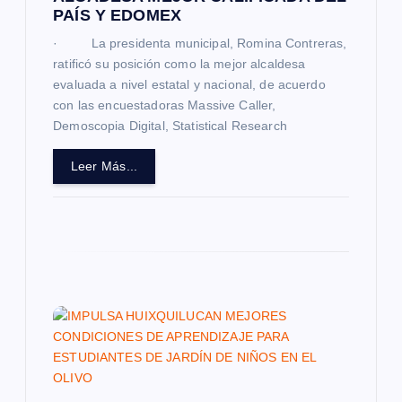
PAÍS Y EDOMEX
r
· La presidenta municipal, Romina Contreras,
a
ratificó su posición como la mejor alcaldesa
evaluada a nivel estatal y nacional, de acuerdo
con las encuestadoras Massive Caller,
d
Demoscopia Digital, Statistical Research
a
Leer Más...
s