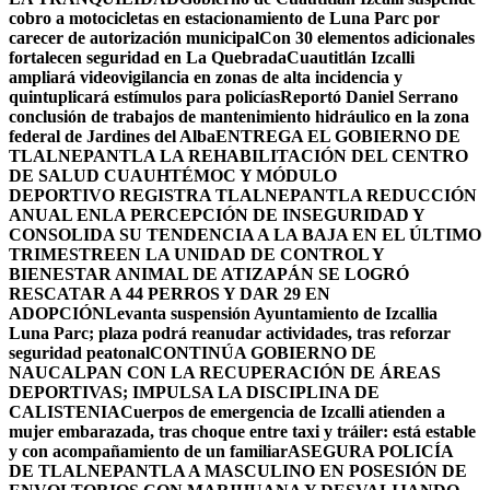
cobro a motocicletas en estacionamiento de Luna Parc por
carecer de autorización municipal
Con 30 elementos adicionales
fortalecen seguridad en La Quebrada
Cuautitlán Izcalli
ampliará videovigilancia en zonas de alta incidencia y
quintuplicará estímulos para policías
Reportó Daniel Serrano
conclusión de trabajos de mantenimiento hidráulico en la zona
federal de Jardines del Alba
ENTREGA EL GOBIERNO DE
TLALNEPANTLA LA REHABILITACIÓN DEL CENTRO
DE SALUD CUAUHTÉMOC Y MÓDULO
DEPORTIVO
REGISTRA TLALNEPANTLA REDUCCIÓN
ANUAL ENLA PERCEPCIÓN DE INSEGURIDAD Y
CONSOLIDA SU TENDENCIA A LA BAJA EN EL ÚLTIMO
TRIMESTRE
EN LA UNIDAD DE CONTROL Y
BIENESTAR ANIMAL DE ATIZAPÁN SE LOGRÓ
RESCATAR A 44 PERROS Y DAR 29 EN
ADOPCIÓN
Levanta suspensión Ayuntamiento de Izcallia
Luna Parc; plaza podrá reanudar actividades, tras reforzar
seguridad peatonal
CONTINÚA GOBIERNO DE
NAUCALPAN CON LA RECUPERACIÓN DE ÁREAS
DEPORTIVAS; IMPULSA LA DISCIPLINA DE
CALISTENIA
Cuerpos de emergencia de Izcalli atienden a
mujer embarazada, tras choque entre taxi y tráiler: está estable
y con acompañamiento de un familiar
ASEGURA POLICÍA
DE TLALNEPANTLA A MASCULINO EN POSESIÓN DE