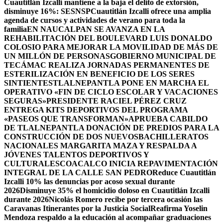
Cuautitlán Izcalli mantiene a la baja el delito de extorsión,
disminuye 16%: SESNSP
Cuautitlán Izcalli ofrece una amplia
agenda de cursos y actividades de verano para toda la
familia
EN NAUCALPAN SE AVANZA EN LA
REHABILITACIÓN DEL BOULEVARD LUIS DONALDO
COLOSIO PARA MEJORAR LA MOVILIDAD DE MÁS DE
UN MILLÓN DE PERSONAS
GOBIERNO MUNICIPAL DE
TECÁMAC REALIZA JORNADAS PERMANENTES DE
ESTERILIZACIÓN EN BENEFICIO DE LOS SERES
SINTIENTES
TLALNEPANTLA PONE EN MARCHA EL
OPERATIVO «FIN DE CICLO ESCOLAR Y VACACIONES
SEGURAS»
PRESIDENTE RACIEL PÉREZ CRUZ
ENTREGA KITS DEPORTIVOS DEL PROGRAMA
«PASEOS QUE TRANSFORMAN»
APRUEBA CABILDO
DE TLALNEPANTLA DONACIÓN DE PREDIOS PARA LA
CONSTRUCCIÓN DE DOS NUEVOSBACHILLERATOS
NACIONALES MARGARITA MAZA Y RESPALDA A
JÓVENES TALENTOS DEPORTIVOS Y
CULTURALES
COACALCO INICIA REPAVIMENTACIÓN
INTEGRAL DE LA CALLE SAN PEDRO
Reduce Cuautitlán
Izcalli 10% las denuncias por acoso sexual durante
2026
Disminuye 35% el homicidio doloso en Cuautitlán Izcalli
durante 2026
Nicolás Romero recibe por tercera ocasión las
Caravanas Itinerantes por la Justicia Social
Reafirma Yoselin
Mendoza respaldo a la educación al acompañar graduaciones