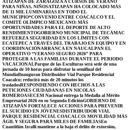
ATIZAPÁN DE ZARAGOZA A CURSOS DE VERANO
PARA NIÑAS, NIÑOS
ATIZAPÁN HA COLOCADO MÁS
DE 11 MIL LUMINARIAS EN TODO EL
MUNICIPIO*
CONVENIO ENTRE COACALCO Y EL
COMITÉ OLÍMPICO MEXICANO: MÁS
OPORTUNIDADES PARA EL DEPORTE DE ALTO
RENDIMIENTO
GOBIERNO MUNICIPAL DE TECÁMAC
REFUERZA SEGURIDAD EN LOS LÍMITES CON
ECATEPEC A TRAVÉS DEL TRABAJO EN EQUIPO Y EN
COORDINACIÓN
ARRANCA EN NAUCALPAN EL
OPERATIVO “VERANO SEGURO 2026” PARA
PROTEGER A LAS FAMILIAS DURANTE EL PERIODO
VACACIONAL
Parque de las Esculturas será sede de una
jornada de 10 horas para disfrutar la semifinal del
Mundial
Inauguran Distribuidor Vial Parque Residencial
Coacalco; reducirá más de 20 minutos los
traslados
RESPONDIENDO CON HECHOS A LAS
PETICIONES CIUDADANAS EN NICOLAS
ROMERO
ASECEM Nacional entrega la Medalla al Mérito
Empresarial 2026 en su Segunda Edición
GOBIERNO DE
ATIZAPÁN FORTALECE ACCIONES PARA PREVENIR
EL SUICIDIO EN JÓVENES
DISTRIBUIDOR VIAL
PARQUE RESIDENCIAL COACALCO: MOVILIDAD MÁS
ÁGIL Y SEGURA PARA MILES DE FAMILIAS
En
Cuautitlán Izcalli mantiene a la baja el delito de extorsión,