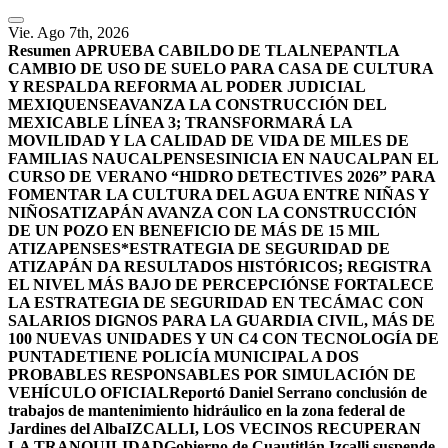
Vie. Ago 7th, 2026
Resumen
APRUEBA CABILDO DE TLALNEPANTLA
CAMBIO DE USO DE SUELO PARA CASA DE CULTURA
Y RESPALDA REFORMA AL PODER JUDICIAL
MEXIQUENSE
AVANZA LA CONSTRUCCIÓN DEL
MEXICABLE LÍNEA 3; TRANSFORMARÁ LA
MOVILIDAD Y LA CALIDAD DE VIDA DE MILES DE
FAMILIAS NAUCALPENSES
INICIA EN NAUCALPAN EL
CURSO DE VERANO “HIDRO DETECTIVES 2026” PARA
FOMENTAR LA CULTURA DEL AGUA ENTRE NIÑAS Y
NIÑOS
ATIZAPÁN AVANZA CON LA CONSTRUCCIÓN
DE UN POZO EN BENEFICIO DE MÁS DE 15 MIL
ATIZAPENSES
*ESTRATEGIA DE SEGURIDAD DE
ATIZAPÁN DA RESULTADOS HISTÓRICOS; REGISTRA
EL NIVEL MÁS BAJO DE PERCEPCIÓN
SE FORTALECE
LA ESTRATEGIA DE SEGURIDAD EN TECÁMAC CON
SALARIOS DIGNOS PARA LA GUARDIA CIVIL, MÁS DE
100 NUEVAS UNIDADES Y UN C4 CON TECNOLOGÍA DE
PUNTA
DETIENE POLICÍA MUNICIPAL A DOS
PROBABLES RESPONSABLES POR SIMULACIÓN DE
VEHÍCULO OFICIAL
Reportó Daniel Serrano conclusión de
trabajos de mantenimiento hidráulico en la zona federal de
Jardines del Alba
IZCALLI, LOS VECINOS RECUPERAN
LA TRANQUILIDAD
Gobierno de Cuautitlán Izcalli suspende