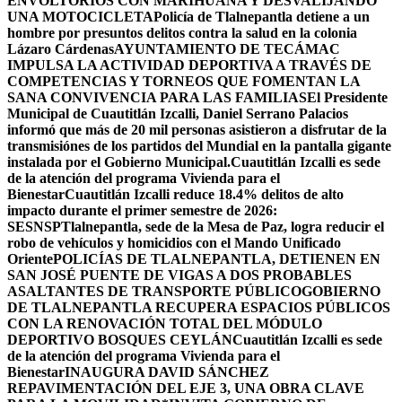
ENVOLTORIOS CON MARIHUANA Y DESVALIJANDO
UNA MOTOCICLETA
Policía de Tlalnepantla detiene a un
hombre por presuntos delitos contra la salud en la colonia
Lázaro Cárdenas
AYUNTAMIENTO DE TECÁMAC
IMPULSA LA ACTIVIDAD DEPORTIVA A TRAVÉS DE
COMPETENCIAS Y TORNEOS QUE FOMENTAN LA
SANA CONVIVENCIA PARA LAS FAMILIAS
El Presidente
Municipal de Cuautitlán Izcalli, Daniel Serrano Palacios
informó que más de 20 mil personas asistieron a disfrutar de la
transmisiónes de los partidos del Mundial en la pantalla gigante
instalada por el Gobierno Municipal.
Cuautitlán Izcalli es sede
de la atención del programa Vivienda para el
Bienestar
Cuautitlán Izcalli reduce 18.4% delitos de alto
impacto durante el primer semestre de 2026:
SESNSP
Tlalnepantla, sede de la Mesa de Paz, logra reducir el
robo de vehículos y homicidios con el Mando Unificado
Oriente
POLICÍAS DE TLALNEPANTLA, ​DETIENEN EN
SAN JOSÉ PUENTE DE VIGAS A DOS PROBABLES
ASALTANTES DE TRANSPORTE PÚBLICO
GOBIERNO
DE TLALNEPANTLA RECUPERA ESPACIOS PÚBLICOS
CON LA RENOVACIÓN TOTAL DEL MÓDULO
DEPORTIVO BOSQUES CEYLÁN
Cuautitlán Izcalli es sede
de la atención del programa Vivienda para el
Bienestar
INAUGURA DAVID SÁNCHEZ
REPAVIMENTACIÓN DEL EJE 3, UNA OBRA CLAVE