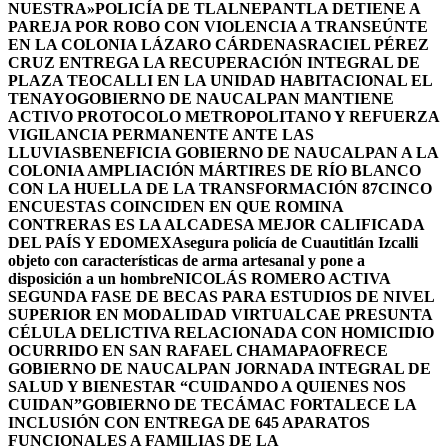
NUESTRA»
POLICÍA DE TLALNEPANTLA DETIENE A
PAREJA POR ROBO CON VIOLENCIA A TRANSEÚNTE
EN LA COLONIA LÁZARO CÁRDENAS
RACIEL PÉREZ
CRUZ ENTREGA LA RECUPERACIÓN INTEGRAL DE
PLAZA TEOCALLI EN LA UNIDAD HABITACIONAL EL
TENAYO
GOBIERNO DE NAUCALPAN MANTIENE
ACTIVO PROTOCOLO METROPOLITANO Y REFUERZA
VIGILANCIA PERMANENTE ANTE LAS
LLUVIAS
BENEFICIA GOBIERNO DE NAUCALPAN A LA
COLONIA AMPLIACIÓN MÁRTIRES DE RÍO BLANCO
CON LA HUELLA DE LA TRANSFORMACIÓN 87
CINCO
ENCUESTAS COINCIDEN EN QUE ROMINA
CONTRERAS ES LA ALCADESA MEJOR CALIFICADA
DEL PAÍS Y EDOMEX
Asegura policía de Cuautitlán Izcalli
objeto con características de arma artesanal y pone a
disposición a un hombre
NICOLÁS ROMERO ACTIVA
SEGUNDA FASE DE BECAS PARA ESTUDIOS DE NIVEL
SUPERIOR EN MODALIDAD VIRTUAL
CAE PRESUNTA
CÉLULA DELICTIVA RELACIONADA CON HOMICIDIO
OCURRIDO EN SAN RAFAEL CHAMAPA
OFRECE
GOBIERNO DE NAUCALPAN JORNADA INTEGRAL DE
SALUD Y BIENESTAR “CUIDANDO A QUIENES NOS
CUIDAN”
GOBIERNO DE TECÁMAC FORTALECE LA
INCLUSIÓN CON ENTREGA DE 645 APARATOS
FUNCIONALES A FAMILIAS DE LA