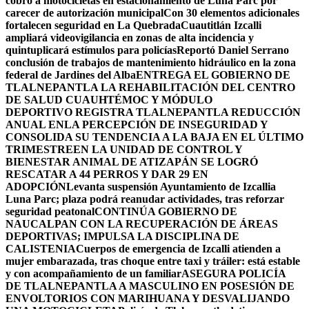
cobro a motocicletas en estacionamiento de Luna Parc por
carecer de autorización municipal
Con 30 elementos adicionales
fortalecen seguridad en La Quebrada
Cuautitlán Izcalli
ampliará videovigilancia en zonas de alta incidencia y
quintuplicará estímulos para policías
Reportó Daniel Serrano
conclusión de trabajos de mantenimiento hidráulico en la zona
federal de Jardines del Alba
ENTREGA EL GOBIERNO DE
TLALNEPANTLA LA REHABILITACIÓN DEL CENTRO
DE SALUD CUAUHTÉMOC Y MÓDULO
DEPORTIVO
REGISTRA TLALNEPANTLA REDUCCIÓN
ANUAL ENLA PERCEPCIÓN DE INSEGURIDAD Y
CONSOLIDA SU TENDENCIA A LA BAJA EN EL ÚLTIMO
TRIMESTRE
EN LA UNIDAD DE CONTROL Y
BIENESTAR ANIMAL DE ATIZAPÁN SE LOGRÓ
RESCATAR A 44 PERROS Y DAR 29 EN
ADOPCIÓN
Levanta suspensión Ayuntamiento de Izcallia
Luna Parc; plaza podrá reanudar actividades, tras reforzar
seguridad peatonal
CONTINÚA GOBIERNO DE
NAUCALPAN CON LA RECUPERACIÓN DE ÁREAS
DEPORTIVAS; IMPULSA LA DISCIPLINA DE
CALISTENIA
Cuerpos de emergencia de Izcalli atienden a
mujer embarazada, tras choque entre taxi y tráiler: está estable
y con acompañamiento de un familiar
ASEGURA POLICÍA
DE TLALNEPANTLA A MASCULINO EN POSESIÓN DE
ENVOLTORIOS CON MARIHUANA Y DESVALIJANDO