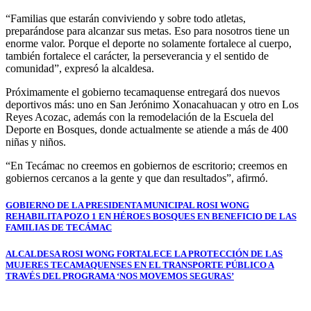
“Familias que estarán conviviendo y sobre todo atletas,
preparándose para alcanzar sus metas. Eso para nosotros tiene un
enorme valor. Porque el deporte no solamente fortalece al cuerpo,
también fortalece el carácter, la perseverancia y el sentido de
comunidad”, expresó la alcaldesa.
Próximamente el gobierno tecamaquense entregará dos nuevos
deportivos más: uno en San Jerónimo Xonacahuacan y otro en Los
Reyes Acozac, además con la remodelación de la Escuela del
Deporte en Bosques, donde actualmente se atiende a más de 400
niñas y niños.
“En Tecámac no creemos en gobiernos de escritorio; creemos en
gobiernos cercanos a la gente y que dan resultados”, afirmó.
Navegación
GOBIERNO DE LA PRESIDENTA MUNICIPAL ROSI WONG
REHABILITA POZO 1 EN HÉROES BOSQUES EN BENEFICIO DE LAS
de
FAMILIAS DE TECÁMAC
entradas
ALCALDESA ROSI WONG FORTALECE LA PROTECCIÓN DE LAS
MUJERES TECAMAQUENSES EN EL TRANSPORTE PÚBLICO A
TRAVÉS DEL PROGRAMA ‘NOS MOVEMOS SEGURAS’