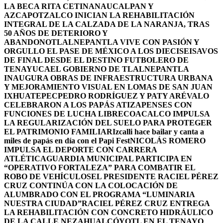
LA BECA RITA CETINA
NAUCALPAN Y
AZCAPOTZALCO INICIAN LA REHABILITACIÓN
INTEGRAL DE LA CALZADA DE LA NARANJA, TRAS
50 AÑOS DE DETERIORO Y
ABANDONO
TLALNEPANTLA VIVE CON PASIÓN Y
ORGULLO EL PASE DE MÉXICO A LOS DIECISEISAVOS
DE FINAL DESDE EL DESTINO FUTBOLERO DE
TENAYUCA
EL GOBIERNO DE TLALNEPANTLA
INAUGURA OBRAS DE INFRAESTRUCTURA URBANA
Y MEJORAMIENTO VISUAL EN LOMAS DE SAN JUAN
IXHUATEPEC
PEDRO RODRÍGUEZ Y PATY ARÉVALO
CELEBRARON A LOS PAPÁS ATIZAPENSES CON
FUNCIONES DE LUCHA LIBRE
COACALCO IMPULSA
LA REGULARIZACIÓN DEL SUELO PARA PROTEGER
EL PATRIMONIO FAMILIAR
Izcalli hace bailar y canta a
miles de papás en día con el Papi Fest
NICOLÁS ROMERO
IMPULSA EL DEPORTE CON CARRERA
ATLÉTICA
GUARDIA MUNICIPAL PARTICIPA EN
“OPERATIVO FORTALEZA” PARA COMBATIR EL
ROBO DE VEHÍCULOS
EL PRESIDENTE RACIEL PÉREZ
CRUZ CONTINÚA CON LA COLOCACIÓN DE
ALUMBRADO CON EL PROGRAMA “LUMINARIA
NUESTRA CIUDAD”
RACIEL PÉREZ CRUZ ENTREGA
LA REHABILITACIÓN CON CONCRETO HIDRÁULICO
DE LA CALLE NEZAHUALCÓYOTL EN EL TENAYO