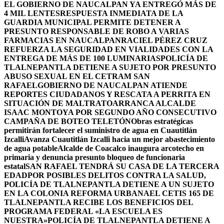
EL GOBIERNO DE NAUCALPAN YA ENTREGÓ MÁS DE
4 MIL LENTES
RESPUESTA INMEDIATA DE LA
GUARDIA MUNICIPAL PERMITE DETENER A
PRESUNTO RESPONSABLE DE ROBO A VARIAS
FARMACIAS EN NAUCALPAN
RACIEL PÉREZ CRUZ
REFUERZA LA SEGURIDAD EN VIALIDADES CON LA
ENTREGA DE MÁS DE 100 LUMINARIAS
POLICÍA DE
TLALNEPANTLA DETIENE A SUJETO POR PRESUNTO
ABUSO SEXUAL EN EL CETRAM SAN
RAFAEL
GOBIERNO DE NAUCALPAN ATIENDE
REPORTES CIUDADANOS Y RESCATA A PERRITA EN
SITUACIÓN DE MALTRATO
ARRANCA ALCALDE
ISAAC MONTOYA POR SEGUNDO AÑO CONSECUTIVO
CAMPAÑA DE BOTEO TELETÓN
Obras estratégicas
permitirán fortalecer el suministro de agua en Cuautitlán
Izcalli
Avanza Cuautitlán Izcalli hacia un mejor abastecimiento
de agua potable
Alcalde de Coacalco inaugura arcotecho en
primaria y denuncia presunto bloqueo de funcionaria
estatal
SAN RAFAEL TENDRÁ SU CASA DE LA TERCERA
EDAD
POR POSIBLES DELITOS CONTRA LA SALUD,
POLICÍA DE TLALNEPANTLA DETIENE A UN SUJETO
EN LA COLONIA REFORMA URBANA
EL CETIS 165 DE
TLALNEPANTLA RECIBE LOS BENEFICIOS DEL
PROGRAMA FEDERAL «LA ESCUELA ES
NUESTRA»
POLICÍA DE TLALNEPANTLA DETIENE A