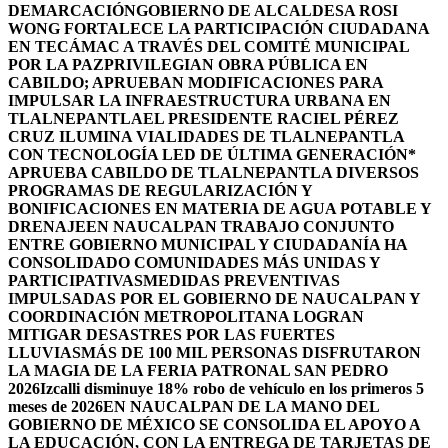
DEMARCACIÓN
GOBIERNO DE ALCALDESA ROSI
WONG FORTALECE LA PARTICIPACIÓN CIUDADANA
EN TECÁMAC A TRAVÉS DEL COMITÉ MUNICIPAL
POR LA PAZ
PRIVILEGIAN OBRA PÚBLICA EN
CABILDO; APRUEBAN MODIFICACIONES PARA
IMPULSAR LA INFRAESTRUCTURA URBANA EN
TLALNEPANTLA
EL PRESIDENTE RACIEL PÉREZ
CRUZ ILUMINA VIALIDADES DE TLALNEPANTLA
CON TECNOLOGÍA LED DE ÚLTIMA GENERACIÓN*
APRUEBA CABILDO DE TLALNEPANTLA DIVERSOS
PROGRAMAS DE REGULARIZACIÓN Y
BONIFICACIONES EN MATERIA DE AGUA POTABLE Y
DRENAJE
EN NAUCALPAN TRABAJO CONJUNTO
ENTRE GOBIERNO MUNICIPAL Y CIUDADANÍA HA
CONSOLIDADO COMUNIDADES MÁS UNIDAS Y
PARTICIPATIVAS
MEDIDAS PREVENTIVAS
IMPULSADAS POR EL GOBIERNO DE NAUCALPAN Y
COORDINACIÓN METROPOLITANA LOGRAN
MITIGAR DESASTRES POR LAS FUERTES
LLUVIAS
MÁS DE 100 MIL PERSONAS DISFRUTARON
LA MAGIA DE LA FERIA PATRONAL SAN PEDRO
2026
Izcalli disminuye 18% robo de vehículo en los primeros 5
meses de 2026
EN NAUCALPAN DE LA MANO DEL
GOBIERNO DE MÉXICO SE CONSOLIDA EL APOYO A
LA EDUCACIÓN, CON LA ENTREGA DE TARJETAS DE