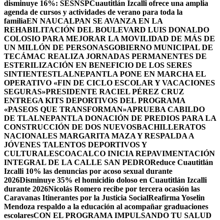
disminuye 16%: SESNSP
Cuautitlán Izcalli ofrece una amplia
agenda de cursos y actividades de verano para toda la
familia
EN NAUCALPAN SE AVANZA EN LA
REHABILITACIÓN DEL BOULEVARD LUIS DONALDO
COLOSIO PARA MEJORAR LA MOVILIDAD DE MÁS DE
UN MILLÓN DE PERSONAS
GOBIERNO MUNICIPAL DE
TECÁMAC REALIZA JORNADAS PERMANENTES DE
ESTERILIZACIÓN EN BENEFICIO DE LOS SERES
SINTIENTES
TLALNEPANTLA PONE EN MARCHA EL
OPERATIVO «FIN DE CICLO ESCOLAR Y VACACIONES
SEGURAS»
PRESIDENTE RACIEL PÉREZ CRUZ
ENTREGA KITS DEPORTIVOS DEL PROGRAMA
«PASEOS QUE TRANSFORMAN»
APRUEBA CABILDO
DE TLALNEPANTLA DONACIÓN DE PREDIOS PARA LA
CONSTRUCCIÓN DE DOS NUEVOSBACHILLERATOS
NACIONALES MARGARITA MAZA Y RESPALDA A
JÓVENES TALENTOS DEPORTIVOS Y
CULTURALES
COACALCO INICIA REPAVIMENTACIÓN
INTEGRAL DE LA CALLE SAN PEDRO
Reduce Cuautitlán
Izcalli 10% las denuncias por acoso sexual durante
2026
Disminuye 35% el homicidio doloso en Cuautitlán Izcalli
durante 2026
Nicolás Romero recibe por tercera ocasión las
Caravanas Itinerantes por la Justicia Social
Reafirma Yoselin
Mendoza respaldo a la educación al acompañar graduaciones
escolares
CON EL PROGRAMA IMPULSANDO TU SALUD