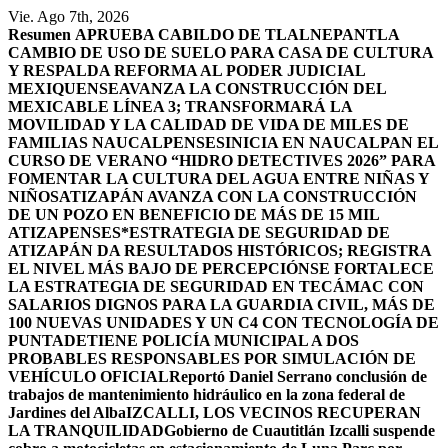
Saltar
Vie. Ago 7th, 2026
al
Resumen
APRUEBA CABILDO DE TLALNEPANTLA
contenido
CAMBIO DE USO DE SUELO PARA CASA DE CULTURA
Y RESPALDA REFORMA AL PODER JUDICIAL
MEXIQUENSE
AVANZA LA CONSTRUCCIÓN DEL
MEXICABLE LÍNEA 3; TRANSFORMARÁ LA
MOVILIDAD Y LA CALIDAD DE VIDA DE MILES DE
FAMILIAS NAUCALPENSES
INICIA EN NAUCALPAN EL
CURSO DE VERANO “HIDRO DETECTIVES 2026” PARA
FOMENTAR LA CULTURA DEL AGUA ENTRE NIÑAS Y
NIÑOS
ATIZAPÁN AVANZA CON LA CONSTRUCCIÓN
DE UN POZO EN BENEFICIO DE MÁS DE 15 MIL
ATIZAPENSES
*ESTRATEGIA DE SEGURIDAD DE
ATIZAPÁN DA RESULTADOS HISTÓRICOS; REGISTRA
EL NIVEL MÁS BAJO DE PERCEPCIÓN
SE FORTALECE
LA ESTRATEGIA DE SEGURIDAD EN TECÁMAC CON
SALARIOS DIGNOS PARA LA GUARDIA CIVIL, MÁS DE
100 NUEVAS UNIDADES Y UN C4 CON TECNOLOGÍA DE
PUNTA
DETIENE POLICÍA MUNICIPAL A DOS
PROBABLES RESPONSABLES POR SIMULACIÓN DE
VEHÍCULO OFICIAL
Reportó Daniel Serrano conclusión de
trabajos de mantenimiento hidráulico en la zona federal de
Jardines del Alba
IZCALLI, LOS VECINOS RECUPERAN
LA TRANQUILIDAD
Gobierno de Cuautitlán Izcalli suspende