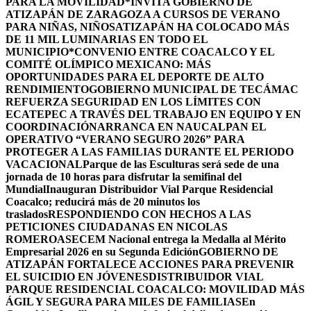
PARA LA MOVILIDAD
*INVITA GOBIERNO DE
ATIZAPÁN DE ZARAGOZA A CURSOS DE VERANO
PARA NIÑAS, NIÑOS
ATIZAPÁN HA COLOCADO MÁS
DE 11 MIL LUMINARIAS EN TODO EL
MUNICIPIO*
CONVENIO ENTRE COACALCO Y EL
COMITÉ OLÍMPICO MEXICANO: MÁS
OPORTUNIDADES PARA EL DEPORTE DE ALTO
RENDIMIENTO
GOBIERNO MUNICIPAL DE TECÁMAC
REFUERZA SEGURIDAD EN LOS LÍMITES CON
ECATEPEC A TRAVÉS DEL TRABAJO EN EQUIPO Y EN
COORDINACIÓN
ARRANCA EN NAUCALPAN EL
OPERATIVO “VERANO SEGURO 2026” PARA
PROTEGER A LAS FAMILIAS DURANTE EL PERIODO
VACACIONAL
Parque de las Esculturas será sede de una
jornada de 10 horas para disfrutar la semifinal del
Mundial
Inauguran Distribuidor Vial Parque Residencial
Coacalco; reducirá más de 20 minutos los
traslados
RESPONDIENDO CON HECHOS A LAS
PETICIONES CIUDADANAS EN NICOLAS
ROMERO
ASECEM Nacional entrega la Medalla al Mérito
Empresarial 2026 en su Segunda Edición
GOBIERNO DE
ATIZAPÁN FORTALECE ACCIONES PARA PREVENIR
EL SUICIDIO EN JÓVENES
DISTRIBUIDOR VIAL
PARQUE RESIDENCIAL COACALCO: MOVILIDAD MÁS
ÁGIL Y SEGURA PARA MILES DE FAMILIAS
En