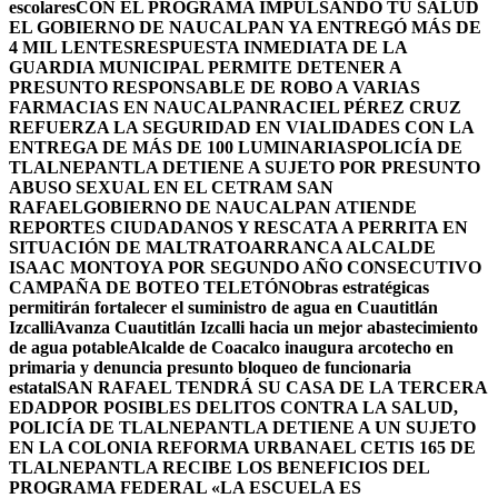
escolares
CON EL PROGRAMA IMPULSANDO TU SALUD
EL GOBIERNO DE NAUCALPAN YA ENTREGÓ MÁS DE
4 MIL LENTES
RESPUESTA INMEDIATA DE LA
GUARDIA MUNICIPAL PERMITE DETENER A
PRESUNTO RESPONSABLE DE ROBO A VARIAS
FARMACIAS EN NAUCALPAN
RACIEL PÉREZ CRUZ
REFUERZA LA SEGURIDAD EN VIALIDADES CON LA
ENTREGA DE MÁS DE 100 LUMINARIAS
POLICÍA DE
TLALNEPANTLA DETIENE A SUJETO POR PRESUNTO
ABUSO SEXUAL EN EL CETRAM SAN
RAFAEL
GOBIERNO DE NAUCALPAN ATIENDE
REPORTES CIUDADANOS Y RESCATA A PERRITA EN
SITUACIÓN DE MALTRATO
ARRANCA ALCALDE
ISAAC MONTOYA POR SEGUNDO AÑO CONSECUTIVO
CAMPAÑA DE BOTEO TELETÓN
Obras estratégicas
permitirán fortalecer el suministro de agua en Cuautitlán
Izcalli
Avanza Cuautitlán Izcalli hacia un mejor abastecimiento
de agua potable
Alcalde de Coacalco inaugura arcotecho en
primaria y denuncia presunto bloqueo de funcionaria
estatal
SAN RAFAEL TENDRÁ SU CASA DE LA TERCERA
EDAD
POR POSIBLES DELITOS CONTRA LA SALUD,
POLICÍA DE TLALNEPANTLA DETIENE A UN SUJETO
EN LA COLONIA REFORMA URBANA
EL CETIS 165 DE
TLALNEPANTLA RECIBE LOS BENEFICIOS DEL
PROGRAMA FEDERAL «LA ESCUELA ES