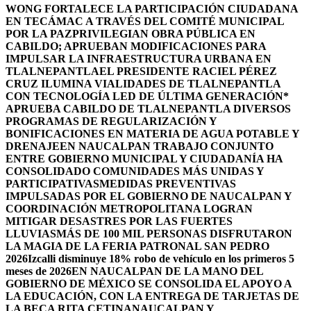
WONG FORTALECE LA PARTICIPACIÓN CIUDADANA
EN TECÁMAC A TRAVÉS DEL COMITÉ MUNICIPAL
POR LA PAZ
PRIVILEGIAN OBRA PÚBLICA EN
CABILDO; APRUEBAN MODIFICACIONES PARA
IMPULSAR LA INFRAESTRUCTURA URBANA EN
TLALNEPANTLA
EL PRESIDENTE RACIEL PÉREZ
CRUZ ILUMINA VIALIDADES DE TLALNEPANTLA
CON TECNOLOGÍA LED DE ÚLTIMA GENERACIÓN*
APRUEBA CABILDO DE TLALNEPANTLA DIVERSOS
PROGRAMAS DE REGULARIZACIÓN Y
BONIFICACIONES EN MATERIA DE AGUA POTABLE Y
DRENAJE
EN NAUCALPAN TRABAJO CONJUNTO
ENTRE GOBIERNO MUNICIPAL Y CIUDADANÍA HA
CONSOLIDADO COMUNIDADES MÁS UNIDAS Y
PARTICIPATIVAS
MEDIDAS PREVENTIVAS
IMPULSADAS POR EL GOBIERNO DE NAUCALPAN Y
COORDINACIÓN METROPOLITANA LOGRAN
MITIGAR DESASTRES POR LAS FUERTES
LLUVIAS
MÁS DE 100 MIL PERSONAS DISFRUTARON
LA MAGIA DE LA FERIA PATRONAL SAN PEDRO
2026
Izcalli disminuye 18% robo de vehículo en los primeros 5
meses de 2026
EN NAUCALPAN DE LA MANO DEL
GOBIERNO DE MÉXICO SE CONSOLIDA EL APOYO A
LA EDUCACIÓN, CON LA ENTREGA DE TARJETAS DE
LA BECA RITA CETINA
NAUCALPAN Y