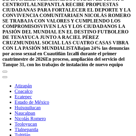
CENTRO
TLALNEPANTLA RECIBE PROPUESTAS
CIUDADANAS PARA FORTALECER EL DEPORTE Y LA
CONVIVENCIA COMUNITARIA
EN NICOLÁS ROMERO
SE TRABAJA CON VALORES Y CUMPLIENDO LOS
COMPROMISOS
VIVEN LAS Y LOS CIUDADANOS LA
PASIÓN DEL MUNDIAL EN EL DESTINO FUTBOLERO
DE TENAYUCA JUNTO A RACIEL PÉREZ
CRUZ
MUNDIAL SOCIAL LAS CUATRO CASAS VIBRA
CON LA PASIÓN MUNDIALISTA
Bajan 24% las denuncias
por acoso sexual en Cuautitlán Izcalli durante el primer
cuatrimestre de 2026
En proceso, ampliación del servicio del
Tanque 31, con los trabajos de instalación de nuevo equipo
Atizapán
Coacalco
Ecatepec
Estado de México
Huixquilucan
Naucalpan
Nicolás Romero
Teoloyucan
Tlalnepantla
Tultitlán