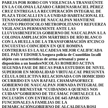
PAREJA POR ROBO CON VIOLENCIA A TRANSEÚNTE
EN LA COLONIA LÁZARO CÁRDENAS
RACIEL PÉREZ
CRUZ ENTREGA LA RECUPERACIÓN INTEGRAL DE
PLAZA TEOCALLI EN LA UNIDAD HABITACIONAL EL
TENAYO
GOBIERNO DE NAUCALPAN MANTIENE
ACTIVO PROTOCOLO METROPOLITANO Y REFUERZA
VIGILANCIA PERMANENTE ANTE LAS
LLUVIAS
BENEFICIA GOBIERNO DE NAUCALPAN A LA
COLONIA AMPLIACIÓN MÁRTIRES DE RÍO BLANCO
CON LA HUELLA DE LA TRANSFORMACIÓN 87
CINCO
ENCUESTAS COINCIDEN EN QUE ROMINA
CONTRERAS ES LA ALCADESA MEJOR CALIFICADA
DEL PAÍS Y EDOMEX
Asegura policía de Cuautitlán Izcalli
objeto con características de arma artesanal y pone a
disposición a un hombre
NICOLÁS ROMERO ACTIVA
SEGUNDA FASE DE BECAS PARA ESTUDIOS DE NIVEL
SUPERIOR EN MODALIDAD VIRTUAL
CAE PRESUNTA
CÉLULA DELICTIVA RELACIONADA CON HOMICIDIO
OCURRIDO EN SAN RAFAEL CHAMAPA
OFRECE
GOBIERNO DE NAUCALPAN JORNADA INTEGRAL DE
SALUD Y BIENESTAR “CUIDANDO A QUIENES NOS
CUIDAN”
GOBIERNO DE TECÁMAC FORTALECE LA
INCLUSIÓN CON ENTREGA DE 645 APARATOS
FUNCIONALES A FAMILIAS DE LA
DEMARCACIÓN
GOBIERNO DE ALCALDESA ROSI