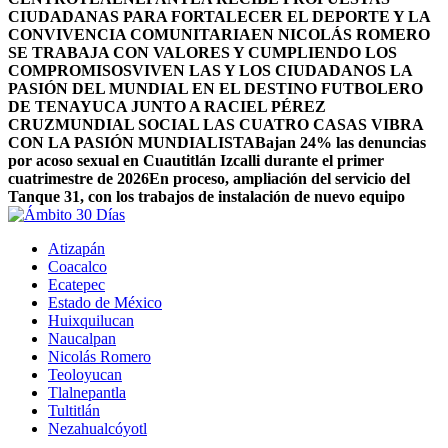
CIUDADANAS PARA FORTALECER EL DEPORTE Y LA
CONVIVENCIA COMUNITARIA
EN NICOLÁS ROMERO
SE TRABAJA CON VALORES Y CUMPLIENDO LOS
COMPROMISOS
VIVEN LAS Y LOS CIUDADANOS LA
PASIÓN DEL MUNDIAL EN EL DESTINO FUTBOLERO
DE TENAYUCA JUNTO A RACIEL PÉREZ
CRUZ
MUNDIAL SOCIAL LAS CUATRO CASAS VIBRA
CON LA PASIÓN MUNDIALISTA
Bajan 24% las denuncias
por acoso sexual en Cuautitlán Izcalli durante el primer
cuatrimestre de 2026
En proceso, ampliación del servicio del
Tanque 31, con los trabajos de instalación de nuevo equipo
Atizapán
Coacalco
Ecatepec
Estado de México
Huixquilucan
Naucalpan
Nicolás Romero
Teoloyucan
Tlalnepantla
Tultitlán
Nezahualcóyotl