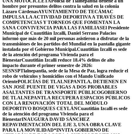
UNA MOTOCICLETA
Policía de Tlalnepantla detiene a un
hombre por presuntos delitos contra la salud en la colonia
Lázaro Cárdenas
AYUNTAMIENTO DE TECÁMAC
IMPULSA LA ACTIVIDAD DEPORTIVA A TRAVÉS DE
COMPETENCIAS Y TORNEOS QUE FOMENTAN LA
SANA CONVIVENCIA PARA LAS FAMILIAS
El Presidente
Municipal de Cuautitlán Izcalli, Daniel Serrano Palacios
informó que más de 20 mil personas asistieron a disfrutar de la
transmisiónes de los partidos del Mundial en la pantalla gigante
instalada por el Gobierno Municipal.
Cuautitlán Izcalli es sede
de la atención del programa Vivienda para el
Bienestar
Cuautitlán Izcalli reduce 18.4% delitos de alto
impacto durante el primer semestre de 2026:
SESNSP
Tlalnepantla, sede de la Mesa de Paz, logra reducir el
robo de vehículos y homicidios con el Mando Unificado
Oriente
POLICÍAS DE TLALNEPANTLA, ​DETIENEN EN
SAN JOSÉ PUENTE DE VIGAS A DOS PROBABLES
ASALTANTES DE TRANSPORTE PÚBLICO
GOBIERNO
DE TLALNEPANTLA RECUPERA ESPACIOS PÚBLICOS
CON LA RENOVACIÓN TOTAL DEL MÓDULO
DEPORTIVO BOSQUES CEYLÁN
Cuautitlán Izcalli es sede
de la atención del programa Vivienda para el
Bienestar
INAUGURA DAVID SÁNCHEZ
REPAVIMENTACIÓN DEL EJE 3, UNA OBRA CLAVE
PARA LA MOVILIDAD
*INVITA GOBIERNO DE