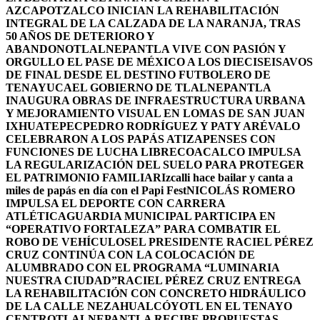
AZCAPOTZALCO INICIAN LA REHABILITACIÓN
INTEGRAL DE LA CALZADA DE LA NARANJA, TRAS
50 AÑOS DE DETERIORO Y
ABANDONO
TLALNEPANTLA VIVE CON PASIÓN Y
ORGULLO EL PASE DE MÉXICO A LOS DIECISEISAVOS
DE FINAL DESDE EL DESTINO FUTBOLERO DE
TENAYUCA
EL GOBIERNO DE TLALNEPANTLA
INAUGURA OBRAS DE INFRAESTRUCTURA URBANA
Y MEJORAMIENTO VISUAL EN LOMAS DE SAN JUAN
IXHUATEPEC
PEDRO RODRÍGUEZ Y PATY ARÉVALO
CELEBRARON A LOS PAPÁS ATIZAPENSES CON
FUNCIONES DE LUCHA LIBRE
COACALCO IMPULSA
LA REGULARIZACIÓN DEL SUELO PARA PROTEGER
EL PATRIMONIO FAMILIAR
Izcalli hace bailar y canta a
miles de papás en día con el Papi Fest
NICOLÁS ROMERO
IMPULSA EL DEPORTE CON CARRERA
ATLÉTICA
GUARDIA MUNICIPAL PARTICIPA EN
“OPERATIVO FORTALEZA” PARA COMBATIR EL
ROBO DE VEHÍCULOS
EL PRESIDENTE RACIEL PÉREZ
CRUZ CONTINÚA CON LA COLOCACIÓN DE
ALUMBRADO CON EL PROGRAMA “LUMINARIA
NUESTRA CIUDAD”
RACIEL PÉREZ CRUZ ENTREGA
LA REHABILITACIÓN CON CONCRETO HIDRÁULICO
DE LA CALLE NEZAHUALCÓYOTL EN EL TENAYO
CENTRO
TLALNEPANTLA RECIBE PROPUESTAS