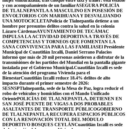
mujer embarazada, tras choque entre taxi y tráiler: está estable
y con acompañamiento de un familiar
ASEGURA POLICÍA
DE TLALNEPANTLA A MASCULINO EN POSESIÓN DE
ENVOLTORIOS CON MARIHUANA Y DESVALIJANDO
UNA MOTOCICLETA
Policía de Tlalnepantla detiene a un
hombre por presuntos delitos contra la salud en la colonia
Lázaro Cárdenas
AYUNTAMIENTO DE TECÁMAC
IMPULSA LA ACTIVIDAD DEPORTIVA A TRAVÉS DE
COMPETENCIAS Y TORNEOS QUE FOMENTAN LA
SANA CONVIVENCIA PARA LAS FAMILIAS
El Presidente
Municipal de Cuautitlán Izcalli, Daniel Serrano Palacios
informó que más de 20 mil personas asistieron a disfrutar de la
transmisiónes de los partidos del Mundial en la pantalla gigante
instalada por el Gobierno Municipal.
Cuautitlán Izcalli es sede
de la atención del programa Vivienda para el
Bienestar
Cuautitlán Izcalli reduce 18.4% delitos de alto
impacto durante el primer semestre de 2026:
SESNSP
Tlalnepantla, sede de la Mesa de Paz, logra reducir el
robo de vehículos y homicidios con el Mando Unificado
Oriente
POLICÍAS DE TLALNEPANTLA, ​DETIENEN EN
SAN JOSÉ PUENTE DE VIGAS A DOS PROBABLES
ASALTANTES DE TRANSPORTE PÚBLICO
GOBIERNO
DE TLALNEPANTLA RECUPERA ESPACIOS PÚBLICOS
CON LA RENOVACIÓN TOTAL DEL MÓDULO
DEPORTIVO BOSQUES CEYLÁN
Cuautitlán Izcalli es sede