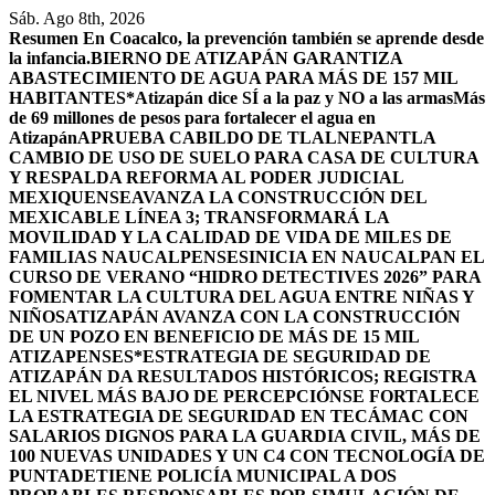
Saltar
Sáb. Ago 8th, 2026
al
Resumen
En Coacalco, la prevención también se aprende desde
contenido
la infancia.
BIERNO DE ATIZAPÁN GARANTIZA
ABASTECIMIENTO DE AGUA PARA MÁS DE 157 MIL
HABITANTES*
Atizapán dice SÍ a la paz y NO a las armas
Más
de 69 millones de pesos para fortalecer el agua en
Atizapán
APRUEBA CABILDO DE TLALNEPANTLA
CAMBIO DE USO DE SUELO PARA CASA DE CULTURA
Y RESPALDA REFORMA AL PODER JUDICIAL
MEXIQUENSE
AVANZA LA CONSTRUCCIÓN DEL
MEXICABLE LÍNEA 3; TRANSFORMARÁ LA
MOVILIDAD Y LA CALIDAD DE VIDA DE MILES DE
FAMILIAS NAUCALPENSES
INICIA EN NAUCALPAN EL
CURSO DE VERANO “HIDRO DETECTIVES 2026” PARA
FOMENTAR LA CULTURA DEL AGUA ENTRE NIÑAS Y
NIÑOS
ATIZAPÁN AVANZA CON LA CONSTRUCCIÓN
DE UN POZO EN BENEFICIO DE MÁS DE 15 MIL
ATIZAPENSES
*ESTRATEGIA DE SEGURIDAD DE
ATIZAPÁN DA RESULTADOS HISTÓRICOS; REGISTRA
EL NIVEL MÁS BAJO DE PERCEPCIÓN
SE FORTALECE
LA ESTRATEGIA DE SEGURIDAD EN TECÁMAC CON
SALARIOS DIGNOS PARA LA GUARDIA CIVIL, MÁS DE
100 NUEVAS UNIDADES Y UN C4 CON TECNOLOGÍA DE
PUNTA
DETIENE POLICÍA MUNICIPAL A DOS