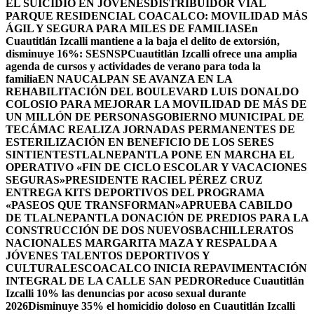
EL SUICIDIO EN JÓVENES
DISTRIBUIDOR VIAL
PARQUE RESIDENCIAL COACALCO: MOVILIDAD MÁS
ÁGIL Y SEGURA PARA MILES DE FAMILIAS
En
Cuautitlán Izcalli mantiene a la baja el delito de extorsión,
disminuye 16%: SESNSP
Cuautitlán Izcalli ofrece una amplia
agenda de cursos y actividades de verano para toda la
familia
EN NAUCALPAN SE AVANZA EN LA
REHABILITACIÓN DEL BOULEVARD LUIS DONALDO
COLOSIO PARA MEJORAR LA MOVILIDAD DE MÁS DE
UN MILLÓN DE PERSONAS
GOBIERNO MUNICIPAL DE
TECÁMAC REALIZA JORNADAS PERMANENTES DE
ESTERILIZACIÓN EN BENEFICIO DE LOS SERES
SINTIENTES
TLALNEPANTLA PONE EN MARCHA EL
OPERATIVO «FIN DE CICLO ESCOLAR Y VACACIONES
SEGURAS»
PRESIDENTE RACIEL PÉREZ CRUZ
ENTREGA KITS DEPORTIVOS DEL PROGRAMA
«PASEOS QUE TRANSFORMAN»
APRUEBA CABILDO
DE TLALNEPANTLA DONACIÓN DE PREDIOS PARA LA
CONSTRUCCIÓN DE DOS NUEVOSBACHILLERATOS
NACIONALES MARGARITA MAZA Y RESPALDA A
JÓVENES TALENTOS DEPORTIVOS Y
CULTURALES
COACALCO INICIA REPAVIMENTACIÓN
INTEGRAL DE LA CALLE SAN PEDRO
Reduce Cuautitlán
Izcalli 10% las denuncias por acoso sexual durante
2026
Disminuye 35% el homicidio doloso en Cuautitlán Izcalli