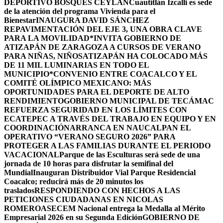
DEPORTIVO BOSQUES CEYLÁN
Cuautitlán Izcalli es sede
de la atención del programa Vivienda para el
Bienestar
INAUGURA DAVID SÁNCHEZ
REPAVIMENTACIÓN DEL EJE 3, UNA OBRA CLAVE
PARA LA MOVILIDAD
*INVITA GOBIERNO DE
ATIZAPÁN DE ZARAGOZA A CURSOS DE VERANO
PARA NIÑAS, NIÑOS
ATIZAPÁN HA COLOCADO MÁS
DE 11 MIL LUMINARIAS EN TODO EL
MUNICIPIO*
CONVENIO ENTRE COACALCO Y EL
COMITÉ OLÍMPICO MEXICANO: MÁS
OPORTUNIDADES PARA EL DEPORTE DE ALTO
RENDIMIENTO
GOBIERNO MUNICIPAL DE TECÁMAC
REFUERZA SEGURIDAD EN LOS LÍMITES CON
ECATEPEC A TRAVÉS DEL TRABAJO EN EQUIPO Y EN
COORDINACIÓN
ARRANCA EN NAUCALPAN EL
OPERATIVO “VERANO SEGURO 2026” PARA
PROTEGER A LAS FAMILIAS DURANTE EL PERIODO
VACACIONAL
Parque de las Esculturas será sede de una
jornada de 10 horas para disfrutar la semifinal del
Mundial
Inauguran Distribuidor Vial Parque Residencial
Coacalco; reducirá más de 20 minutos los
traslados
RESPONDIENDO CON HECHOS A LAS
PETICIONES CIUDADANAS EN NICOLAS
ROMERO
ASECEM Nacional entrega la Medalla al Mérito
Empresarial 2026 en su Segunda Edición
GOBIERNO DE