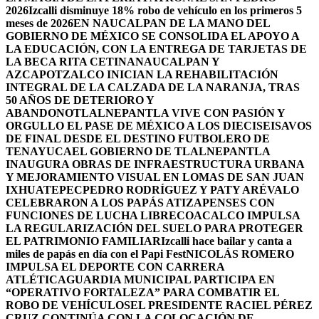
2026
Izcalli disminuye 18% robo de vehículo en los primeros 5
meses de 2026
EN NAUCALPAN DE LA MANO DEL
GOBIERNO DE MÉXICO SE CONSOLIDA EL APOYO A
LA EDUCACIÓN, CON LA ENTREGA DE TARJETAS DE
LA BECA RITA CETINA
NAUCALPAN Y
AZCAPOTZALCO INICIAN LA REHABILITACIÓN
INTEGRAL DE LA CALZADA DE LA NARANJA, TRAS
50 AÑOS DE DETERIORO Y
ABANDONO
TLALNEPANTLA VIVE CON PASIÓN Y
ORGULLO EL PASE DE MÉXICO A LOS DIECISEISAVOS
DE FINAL DESDE EL DESTINO FUTBOLERO DE
TENAYUCA
EL GOBIERNO DE TLALNEPANTLA
INAUGURA OBRAS DE INFRAESTRUCTURA URBANA
Y MEJORAMIENTO VISUAL EN LOMAS DE SAN JUAN
IXHUATEPEC
PEDRO RODRÍGUEZ Y PATY ARÉVALO
CELEBRARON A LOS PAPÁS ATIZAPENSES CON
FUNCIONES DE LUCHA LIBRE
COACALCO IMPULSA
LA REGULARIZACIÓN DEL SUELO PARA PROTEGER
EL PATRIMONIO FAMILIAR
Izcalli hace bailar y canta a
miles de papás en día con el Papi Fest
NICOLÁS ROMERO
IMPULSA EL DEPORTE CON CARRERA
ATLÉTICA
GUARDIA MUNICIPAL PARTICIPA EN
“OPERATIVO FORTALEZA” PARA COMBATIR EL
ROBO DE VEHÍCULOS
EL PRESIDENTE RACIEL PÉREZ
CRUZ CONTINÚA CON LA COLOCACIÓN DE