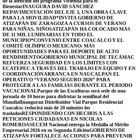
de la atención del programa Vivienda para el
Bienestar
INAUGURA DAVID SÁNCHEZ
REPAVIMENTACIÓN DEL EJE 3, UNA OBRA CLAVE
PARA LA MOVILIDAD
*INVITA GOBIERNO DE
ATIZAPÁN DE ZARAGOZA A CURSOS DE VERANO
PARA NIÑAS, NIÑOS
ATIZAPÁN HA COLOCADO MÁS
DE 11 MIL LUMINARIAS EN TODO EL
MUNICIPIO*
CONVENIO ENTRE COACALCO Y EL
COMITÉ OLÍMPICO MEXICANO: MÁS
OPORTUNIDADES PARA EL DEPORTE DE ALTO
RENDIMIENTO
GOBIERNO MUNICIPAL DE TECÁMAC
REFUERZA SEGURIDAD EN LOS LÍMITES CON
ECATEPEC A TRAVÉS DEL TRABAJO EN EQUIPO Y EN
COORDINACIÓN
ARRANCA EN NAUCALPAN EL
OPERATIVO “VERANO SEGURO 2026” PARA
PROTEGER A LAS FAMILIAS DURANTE EL PERIODO
VACACIONAL
Parque de las Esculturas será sede de una
jornada de 10 horas para disfrutar la semifinal del
Mundial
Inauguran Distribuidor Vial Parque Residencial
Coacalco; reducirá más de 20 minutos los
traslados
RESPONDIENDO CON HECHOS A LAS
PETICIONES CIUDADANAS EN NICOLAS
ROMERO
ASECEM Nacional entrega la Medalla al Mérito
Empresarial 2026 en su Segunda Edición
GOBIERNO DE
ATIZAPÁN FORTALECE ACCIONES PARA PREVENIR