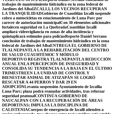
trabajos de mantenimiento hidráulico en la zona federal de
Jardines del Alba
IZCALLI, LOS VECINOS RECUPERAN
LA TRANQUILIDAD
Gobierno de Cuautitlán Izcalli suspende
cobro a motocicletas en estacionamiento de Luna Parc por
carecer de autorización municipal
Con 30 elementos adicionales
fortalecen seguridad en La Quebrada
Cuautitlán Izcalli
ampliará videovigilancia en zonas de alta incidencia y
quintuplicará estímulos para policías
Reportó Daniel Serrano
conclusión de trabajos de mantenimiento hidráulico en la zona
federal de Jardines del Alba
ENTREGA EL GOBIERNO DE
TLALNEPANTLA LA REHABILITACIÓN DEL CENTRO
DE SALUD CUAUHTÉMOC Y MÓDULO
DEPORTIVO
REGISTRA TLALNEPANTLA REDUCCIÓN
ANUAL ENLA PERCEPCIÓN DE INSEGURIDAD Y
CONSOLIDA SU TENDENCIA A LA BAJA EN EL ÚLTIMO
TRIMESTRE
EN LA UNIDAD DE CONTROL Y
BIENESTAR ANIMAL DE ATIZAPÁN SE LOGRÓ
RESCATAR A 44 PERROS Y DAR 29 EN
ADOPCIÓN
Levanta suspensión Ayuntamiento de Izcallia
Luna Parc; plaza podrá reanudar actividades, tras reforzar
seguridad peatonal
CONTINÚA GOBIERNO DE
NAUCALPAN CON LA RECUPERACIÓN DE ÁREAS
DEPORTIVAS; IMPULSA LA DISCIPLINA DE
CALISTENIA
Cuerpos de emergencia de Izcalli atienden a