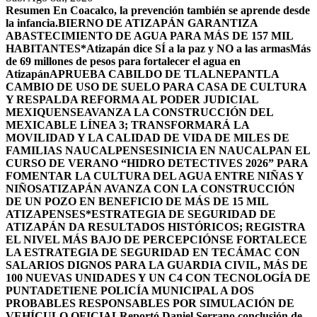
Resumen
En Coacalco, la prevención también se aprende desde
la infancia.
BIERNO DE ATIZAPÁN GARANTIZA
ABASTECIMIENTO DE AGUA PARA MÁS DE 157 MIL
HABITANTES*
Atizapán dice SÍ a la paz y NO a las armas
Más
de 69 millones de pesos para fortalecer el agua en
Atizapán
APRUEBA CABILDO DE TLALNEPANTLA
CAMBIO DE USO DE SUELO PARA CASA DE CULTURA
Y RESPALDA REFORMA AL PODER JUDICIAL
MEXIQUENSE
AVANZA LA CONSTRUCCIÓN DEL
MEXICABLE LÍNEA 3; TRANSFORMARÁ LA
MOVILIDAD Y LA CALIDAD DE VIDA DE MILES DE
FAMILIAS NAUCALPENSES
INICIA EN NAUCALPAN EL
CURSO DE VERANO “HIDRO DETECTIVES 2026” PARA
FOMENTAR LA CULTURA DEL AGUA ENTRE NIÑAS Y
NIÑOS
ATIZAPÁN AVANZA CON LA CONSTRUCCIÓN
DE UN POZO EN BENEFICIO DE MÁS DE 15 MIL
ATIZAPENSES
*ESTRATEGIA DE SEGURIDAD DE
ATIZAPÁN DA RESULTADOS HISTÓRICOS; REGISTRA
EL NIVEL MÁS BAJO DE PERCEPCIÓN
SE FORTALECE
LA ESTRATEGIA DE SEGURIDAD EN TECÁMAC CON
SALARIOS DIGNOS PARA LA GUARDIA CIVIL, MÁS DE
100 NUEVAS UNIDADES Y UN C4 CON TECNOLOGÍA DE
PUNTA
DETIENE POLICÍA MUNICIPAL A DOS
PROBABLES RESPONSABLES POR SIMULACIÓN DE
VEHÍCULO OFICIAL
Reportó Daniel Serrano conclusión de