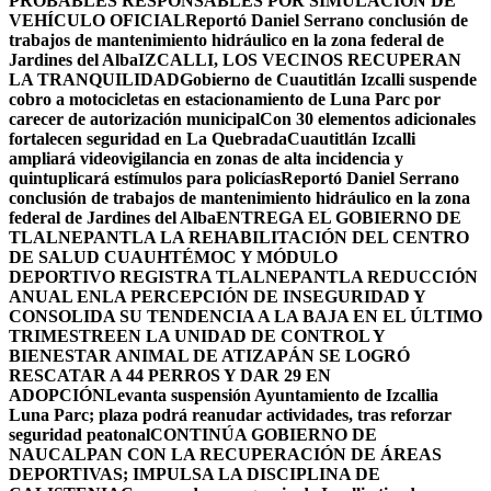
PROBABLES RESPONSABLES POR SIMULACIÓN DE
VEHÍCULO OFICIAL
Reportó Daniel Serrano conclusión de
trabajos de mantenimiento hidráulico en la zona federal de
Jardines del Alba
IZCALLI, LOS VECINOS RECUPERAN
LA TRANQUILIDAD
Gobierno de Cuautitlán Izcalli suspende
cobro a motocicletas en estacionamiento de Luna Parc por
carecer de autorización municipal
Con 30 elementos adicionales
fortalecen seguridad en La Quebrada
Cuautitlán Izcalli
ampliará videovigilancia en zonas de alta incidencia y
quintuplicará estímulos para policías
Reportó Daniel Serrano
conclusión de trabajos de mantenimiento hidráulico en la zona
federal de Jardines del Alba
ENTREGA EL GOBIERNO DE
TLALNEPANTLA LA REHABILITACIÓN DEL CENTRO
DE SALUD CUAUHTÉMOC Y MÓDULO
DEPORTIVO
REGISTRA TLALNEPANTLA REDUCCIÓN
ANUAL ENLA PERCEPCIÓN DE INSEGURIDAD Y
CONSOLIDA SU TENDENCIA A LA BAJA EN EL ÚLTIMO
TRIMESTRE
EN LA UNIDAD DE CONTROL Y
BIENESTAR ANIMAL DE ATIZAPÁN SE LOGRÓ
RESCATAR A 44 PERROS Y DAR 29 EN
ADOPCIÓN
Levanta suspensión Ayuntamiento de Izcallia
Luna Parc; plaza podrá reanudar actividades, tras reforzar
seguridad peatonal
CONTINÚA GOBIERNO DE
NAUCALPAN CON LA RECUPERACIÓN DE ÁREAS
DEPORTIVAS; IMPULSA LA DISCIPLINA DE