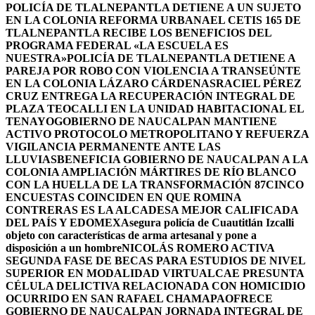
POLICÍA DE TLALNEPANTLA DETIENE A UN SUJETO
EN LA COLONIA REFORMA URBANA
EL CETIS 165 DE
TLALNEPANTLA RECIBE LOS BENEFICIOS DEL
PROGRAMA FEDERAL «LA ESCUELA ES
NUESTRA»
POLICÍA DE TLALNEPANTLA DETIENE A
PAREJA POR ROBO CON VIOLENCIA A TRANSEÚNTE
EN LA COLONIA LÁZARO CÁRDENAS
RACIEL PÉREZ
CRUZ ENTREGA LA RECUPERACIÓN INTEGRAL DE
PLAZA TEOCALLI EN LA UNIDAD HABITACIONAL EL
TENAYO
GOBIERNO DE NAUCALPAN MANTIENE
ACTIVO PROTOCOLO METROPOLITANO Y REFUERZA
VIGILANCIA PERMANENTE ANTE LAS
LLUVIAS
BENEFICIA GOBIERNO DE NAUCALPAN A LA
COLONIA AMPLIACIÓN MÁRTIRES DE RÍO BLANCO
CON LA HUELLA DE LA TRANSFORMACIÓN 87
CINCO
ENCUESTAS COINCIDEN EN QUE ROMINA
CONTRERAS ES LA ALCADESA MEJOR CALIFICADA
DEL PAÍS Y EDOMEX
Asegura policía de Cuautitlán Izcalli
objeto con características de arma artesanal y pone a
disposición a un hombre
NICOLÁS ROMERO ACTIVA
SEGUNDA FASE DE BECAS PARA ESTUDIOS DE NIVEL
SUPERIOR EN MODALIDAD VIRTUAL
CAE PRESUNTA
CÉLULA DELICTIVA RELACIONADA CON HOMICIDIO
OCURRIDO EN SAN RAFAEL CHAMAPA
OFRECE
GOBIERNO DE NAUCALPAN JORNADA INTEGRAL DE