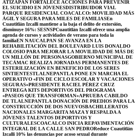
ATIZAPÁN FORTALECE ACCIONES PARA PREVENIR
EL SUICIDIO EN JÓVENES
DISTRIBUIDOR VIAL
PARQUE RESIDENCIAL COACALCO: MOVILIDAD MÁS
ÁGIL Y SEGURA PARA MILES DE FAMILIAS
En
Cuautitlán Izcalli mantiene a la baja el delito de extorsión,
disminuye 16%: SESNSP
Cuautitlán Izcalli ofrece una amplia
agenda de cursos y actividades de verano para toda la
familia
EN NAUCALPAN SE AVANZA EN LA
REHABILITACIÓN DEL BOULEVARD LUIS DONALDO
COLOSIO PARA MEJORAR LA MOVILIDAD DE MÁS DE
UN MILLÓN DE PERSONAS
GOBIERNO MUNICIPAL DE
TECÁMAC REALIZA JORNADAS PERMANENTES DE
ESTERILIZACIÓN EN BENEFICIO DE LOS SERES
SINTIENTES
TLALNEPANTLA PONE EN MARCHA EL
OPERATIVO «FIN DE CICLO ESCOLAR Y VACACIONES
SEGURAS»
PRESIDENTE RACIEL PÉREZ CRUZ
ENTREGA KITS DEPORTIVOS DEL PROGRAMA
«PASEOS QUE TRANSFORMAN»
APRUEBA CABILDO
DE TLALNEPANTLA DONACIÓN DE PREDIOS PARA LA
CONSTRUCCIÓN DE DOS NUEVOSBACHILLERATOS
NACIONALES MARGARITA MAZA Y RESPALDA A
JÓVENES TALENTOS DEPORTIVOS Y
CULTURALES
COACALCO INICIA REPAVIMENTACIÓN
INTEGRAL DE LA CALLE SAN PEDRO
Reduce Cuautitlán
Izcalli 10% las denuncias por acoso sexual durante