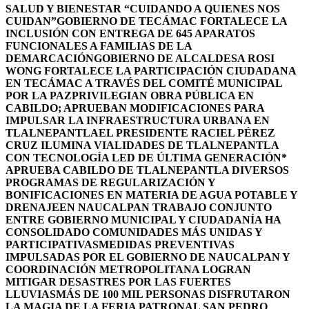
SALUD Y BIENESTAR “CUIDANDO A QUIENES NOS
CUIDAN”
GOBIERNO DE TECÁMAC FORTALECE LA
INCLUSIÓN CON ENTREGA DE 645 APARATOS
FUNCIONALES A FAMILIAS DE LA
DEMARCACIÓN
GOBIERNO DE ALCALDESA ROSI
WONG FORTALECE LA PARTICIPACIÓN CIUDADANA
EN TECÁMAC A TRAVÉS DEL COMITÉ MUNICIPAL
POR LA PAZ
PRIVILEGIAN OBRA PÚBLICA EN
CABILDO; APRUEBAN MODIFICACIONES PARA
IMPULSAR LA INFRAESTRUCTURA URBANA EN
TLALNEPANTLA
EL PRESIDENTE RACIEL PÉREZ
CRUZ ILUMINA VIALIDADES DE TLALNEPANTLA
CON TECNOLOGÍA LED DE ÚLTIMA GENERACIÓN*
APRUEBA CABILDO DE TLALNEPANTLA DIVERSOS
PROGRAMAS DE REGULARIZACIÓN Y
BONIFICACIONES EN MATERIA DE AGUA POTABLE Y
DRENAJE
EN NAUCALPAN TRABAJO CONJUNTO
ENTRE GOBIERNO MUNICIPAL Y CIUDADANÍA HA
CONSOLIDADO COMUNIDADES MÁS UNIDAS Y
PARTICIPATIVAS
MEDIDAS PREVENTIVAS
IMPULSADAS POR EL GOBIERNO DE NAUCALPAN Y
COORDINACIÓN METROPOLITANA LOGRAN
MITIGAR DESASTRES POR LAS FUERTES
LLUVIAS
MÁS DE 100 MIL PERSONAS DISFRUTARON
LA MAGIA DE LA FERIA PATRONAL SAN PEDRO