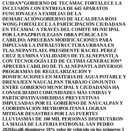
CUIDAN”
GOBIERNO DE TECÁMAC FORTALECE LA
INCLUSIÓN CON ENTREGA DE 645 APARATOS
FUNCIONALES A FAMILIAS DE LA
DEMARCACIÓN
GOBIERNO DE ALCALDESA ROSI
WONG FORTALECE LA PARTICIPACIÓN CIUDADANA
EN TECÁMAC A TRAVÉS DEL COMITÉ MUNICIPAL
POR LA PAZ
PRIVILEGIAN OBRA PÚBLICA EN
CABILDO; APRUEBAN MODIFICACIONES PARA
IMPULSAR LA INFRAESTRUCTURA URBANA EN
TLALNEPANTLA
EL PRESIDENTE RACIEL PÉREZ
CRUZ ILUMINA VIALIDADES DE TLALNEPANTLA
CON TECNOLOGÍA LED DE ÚLTIMA GENERACIÓN*
APRUEBA CABILDO DE TLALNEPANTLA DIVERSOS
PROGRAMAS DE REGULARIZACIÓN Y
BONIFICACIONES EN MATERIA DE AGUA POTABLE Y
DRENAJE
EN NAUCALPAN TRABAJO CONJUNTO
ENTRE GOBIERNO MUNICIPAL Y CIUDADANÍA HA
CONSOLIDADO COMUNIDADES MÁS UNIDAS Y
PARTICIPATIVAS
MEDIDAS PREVENTIVAS
IMPULSADAS POR EL GOBIERNO DE NAUCALPAN Y
COORDINACIÓN METROPOLITANA LOGRAN
MITIGAR DESASTRES POR LAS FUERTES
LLUVIAS
MÁS DE 100 MIL PERSONAS DISFRUTARON
LA MAGIA DE LA FERIA PATRONAL SAN PEDRO
2026
Izcalli disminuye 18% robo de vehículo en los primeros 5