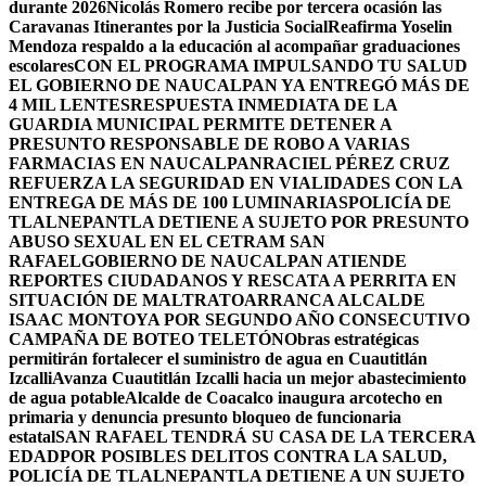
durante 2026
Nicolás Romero recibe por tercera ocasión las
Caravanas Itinerantes por la Justicia Social
Reafirma Yoselin
Mendoza respaldo a la educación al acompañar graduaciones
escolares
CON EL PROGRAMA IMPULSANDO TU SALUD
EL GOBIERNO DE NAUCALPAN YA ENTREGÓ MÁS DE
4 MIL LENTES
RESPUESTA INMEDIATA DE LA
GUARDIA MUNICIPAL PERMITE DETENER A
PRESUNTO RESPONSABLE DE ROBO A VARIAS
FARMACIAS EN NAUCALPAN
RACIEL PÉREZ CRUZ
REFUERZA LA SEGURIDAD EN VIALIDADES CON LA
ENTREGA DE MÁS DE 100 LUMINARIAS
POLICÍA DE
TLALNEPANTLA DETIENE A SUJETO POR PRESUNTO
ABUSO SEXUAL EN EL CETRAM SAN
RAFAEL
GOBIERNO DE NAUCALPAN ATIENDE
REPORTES CIUDADANOS Y RESCATA A PERRITA EN
SITUACIÓN DE MALTRATO
ARRANCA ALCALDE
ISAAC MONTOYA POR SEGUNDO AÑO CONSECUTIVO
CAMPAÑA DE BOTEO TELETÓN
Obras estratégicas
permitirán fortalecer el suministro de agua en Cuautitlán
Izcalli
Avanza Cuautitlán Izcalli hacia un mejor abastecimiento
de agua potable
Alcalde de Coacalco inaugura arcotecho en
primaria y denuncia presunto bloqueo de funcionaria
estatal
SAN RAFAEL TENDRÁ SU CASA DE LA TERCERA
EDAD
POR POSIBLES DELITOS CONTRA LA SALUD,
POLICÍA DE TLALNEPANTLA DETIENE A UN SUJETO