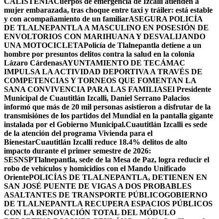
CALISTENIA
Cuerpos de emergencia de Izcalli atienden a
mujer embarazada, tras choque entre taxi y tráiler: está estable
y con acompañamiento de un familiar
ASEGURA POLICÍA
DE TLALNEPANTLA A MASCULINO EN POSESIÓN DE
ENVOLTORIOS CON MARIHUANA Y DESVALIJANDO
UNA MOTOCICLETA
Policía de Tlalnepantla detiene a un
hombre por presuntos delitos contra la salud en la colonia
Lázaro Cárdenas
AYUNTAMIENTO DE TECÁMAC
IMPULSA LA ACTIVIDAD DEPORTIVA A TRAVÉS DE
COMPETENCIAS Y TORNEOS QUE FOMENTAN LA
SANA CONVIVENCIA PARA LAS FAMILIAS
El Presidente
Municipal de Cuautitlán Izcalli, Daniel Serrano Palacios
informó que más de 20 mil personas asistieron a disfrutar de la
transmisiónes de los partidos del Mundial en la pantalla gigante
instalada por el Gobierno Municipal.
Cuautitlán Izcalli es sede
de la atención del programa Vivienda para el
Bienestar
Cuautitlán Izcalli reduce 18.4% delitos de alto
impacto durante el primer semestre de 2026:
SESNSP
Tlalnepantla, sede de la Mesa de Paz, logra reducir el
robo de vehículos y homicidios con el Mando Unificado
Oriente
POLICÍAS DE TLALNEPANTLA, ​DETIENEN EN
SAN JOSÉ PUENTE DE VIGAS A DOS PROBABLES
ASALTANTES DE TRANSPORTE PÚBLICO
GOBIERNO
DE TLALNEPANTLA RECUPERA ESPACIOS PÚBLICOS
CON LA RENOVACIÓN TOTAL DEL MÓDULO