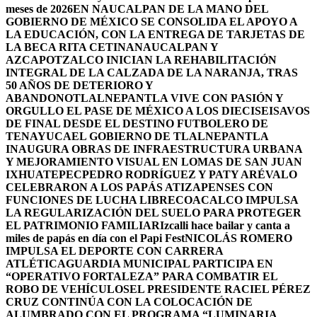
meses de 2026
EN NAUCALPAN DE LA MANO DEL
GOBIERNO DE MÉXICO SE CONSOLIDA EL APOYO A
LA EDUCACIÓN, CON LA ENTREGA DE TARJETAS DE
LA BECA RITA CETINA
NAUCALPAN Y
AZCAPOTZALCO INICIAN LA REHABILITACIÓN
INTEGRAL DE LA CALZADA DE LA NARANJA, TRAS
50 AÑOS DE DETERIORO Y
ABANDONO
TLALNEPANTLA VIVE CON PASIÓN Y
ORGULLO EL PASE DE MÉXICO A LOS DIECISEISAVOS
DE FINAL DESDE EL DESTINO FUTBOLERO DE
TENAYUCA
EL GOBIERNO DE TLALNEPANTLA
INAUGURA OBRAS DE INFRAESTRUCTURA URBANA
Y MEJORAMIENTO VISUAL EN LOMAS DE SAN JUAN
IXHUATEPEC
PEDRO RODRÍGUEZ Y PATY ARÉVALO
CELEBRARON A LOS PAPÁS ATIZAPENSES CON
FUNCIONES DE LUCHA LIBRE
COACALCO IMPULSA
LA REGULARIZACIÓN DEL SUELO PARA PROTEGER
EL PATRIMONIO FAMILIAR
Izcalli hace bailar y canta a
miles de papás en día con el Papi Fest
NICOLÁS ROMERO
IMPULSA EL DEPORTE CON CARRERA
ATLÉTICA
GUARDIA MUNICIPAL PARTICIPA EN
“OPERATIVO FORTALEZA” PARA COMBATIR EL
ROBO DE VEHÍCULOS
EL PRESIDENTE RACIEL PÉREZ
CRUZ CONTINÚA CON LA COLOCACIÓN DE
ALUMBRADO CON EL PROGRAMA “LUMINARIA