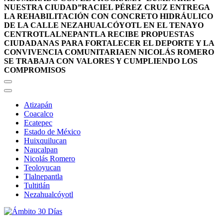
NUESTRA CIUDAD”
RACIEL PÉREZ CRUZ ENTREGA
LA REHABILITACIÓN CON CONCRETO HIDRÁULICO
DE LA CALLE NEZAHUALCÓYOTL EN EL TENAYO
CENTRO
TLALNEPANTLA RECIBE PROPUESTAS
CIUDADANAS PARA FORTALECER EL DEPORTE Y LA
CONVIVENCIA COMUNITARIA
EN NICOLÁS ROMERO
SE TRABAJA CON VALORES Y CUMPLIENDO LOS
COMPROMISOS
Atizapán
Coacalco
Ecatepec
Estado de México
Huixquilucan
Naucalpan
Nicolás Romero
Teoloyucan
Tlalnepantla
Tultitlán
Nezahualcóyotl