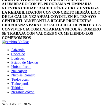
ALUMBRADO CON EL PROGRAMA “LUMINARIA
NUESTRA CIUDAD”
RACIEL PÉREZ CRUZ ENTREGA
LA REHABILITACIÓN CON CONCRETO HIDRÁULICO
DE LA CALLE NEZAHUALCÓYOTL EN EL TENAYO
CENTRO
TLALNEPANTLA RECIBE PROPUESTAS
CIUDADANAS PARA FORTALECER EL DEPORTE Y LA
CONVIVENCIA COMUNITARIA
EN NICOLÁS ROMERO
SE TRABAJA CON VALORES Y CUMPLIENDO LOS
COMPROMISOS
Atizapán
Coacalco
Ecatepec
Estado de México
Huixquilucan
Naucalpan
Nicolás Romero
Teoloyucan
Tlalnepantla
Tultitlán
Nezahualcóyotl
Sáb. Ago 8th, 2026