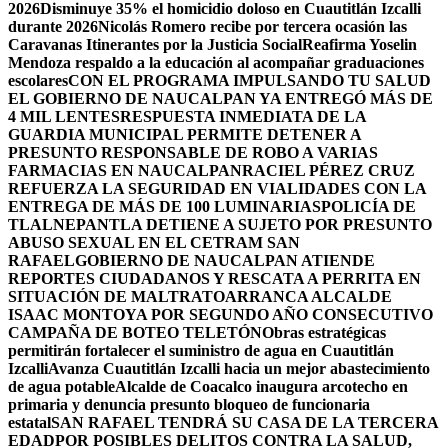
2026
Disminuye 35% el homicidio doloso en Cuautitlán Izcalli
durante 2026
Nicolás Romero recibe por tercera ocasión las
Caravanas Itinerantes por la Justicia Social
Reafirma Yoselin
Mendoza respaldo a la educación al acompañar graduaciones
escolares
CON EL PROGRAMA IMPULSANDO TU SALUD
EL GOBIERNO DE NAUCALPAN YA ENTREGÓ MÁS DE
4 MIL LENTES
RESPUESTA INMEDIATA DE LA
GUARDIA MUNICIPAL PERMITE DETENER A
PRESUNTO RESPONSABLE DE ROBO A VARIAS
FARMACIAS EN NAUCALPAN
RACIEL PÉREZ CRUZ
REFUERZA LA SEGURIDAD EN VIALIDADES CON LA
ENTREGA DE MÁS DE 100 LUMINARIAS
POLICÍA DE
TLALNEPANTLA DETIENE A SUJETO POR PRESUNTO
ABUSO SEXUAL EN EL CETRAM SAN
RAFAEL
GOBIERNO DE NAUCALPAN ATIENDE
REPORTES CIUDADANOS Y RESCATA A PERRITA EN
SITUACIÓN DE MALTRATO
ARRANCA ALCALDE
ISAAC MONTOYA POR SEGUNDO AÑO CONSECUTIVO
CAMPAÑA DE BOTEO TELETÓN
Obras estratégicas
permitirán fortalecer el suministro de agua en Cuautitlán
Izcalli
Avanza Cuautitlán Izcalli hacia un mejor abastecimiento
de agua potable
Alcalde de Coacalco inaugura arcotecho en
primaria y denuncia presunto bloqueo de funcionaria
estatal
SAN RAFAEL TENDRÁ SU CASA DE LA TERCERA
EDAD
POR POSIBLES DELITOS CONTRA LA SALUD,