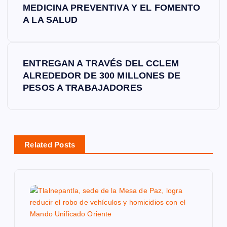
MEDICINA PREVENTIVA Y EL FOMENTO
v
A LA SALUD
e
ENTREGAN A TRAVÉS DEL CCLEM
g
ALREDEDOR DE 300 MILLONES DE
PESOS A TRABAJADORES
a
c
i
Related Posts
ó
n
d