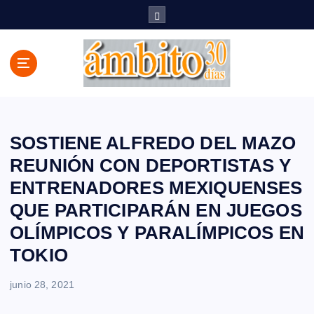
S
a
l
t
a
r
a
l
c
SOSTIENE ALFREDO DEL MAZO
o
REUNIÓN CON DEPORTISTAS Y
n
ENTRENADORES MEXIQUENSES
t
e
QUE PARTICIPARÁN EN JUEGOS
n
OLÍMPICOS Y PARALÍMPICOS EN
i
d
TOKIO
o
junio 28, 2021