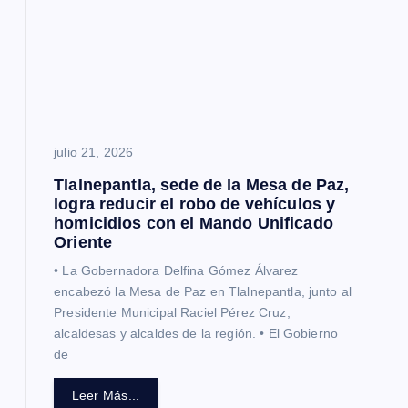
e
e
n
julio 21, 2026
t
Tlalnepantla, sede de la Mesa de Paz,
r
logra reducir el robo de vehículos y
homicidios con el Mando Unificado
Oriente
a
• La Gobernadora Delfina Gómez Álvarez
d
encabezó la Mesa de Paz en Tlalnepantla, junto al
Presidente Municipal Raciel Pérez Cruz,
alcaldesas y alcaldes de la región. • El Gobierno
a
de
s
Leer Más...