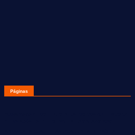
Páginas
ACOMPAÑAN A LOS FIELES DIFUNTOS CON ARTE, MÚSICA
Y TRADICIÓN EN EL FESTIVAL DE LAS ALMAS 2020
ARRANCA EN CUAUTITLÁN IZCALLI Y EN EL PAÍS LA