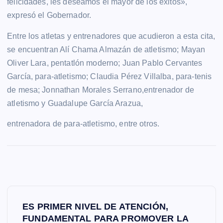
felicidades, les deseamos el mayor de los éxitos»,
expresó el Gobernador.
Entre los atletas y entrenadores que acudieron a esta cita,
se encuentran Alí Chama Almazán de atletismo; Mayan
Oliver Lara, pentatlón moderno; Juan Pablo Cervantes
García, para-atletismo; Claudia Pérez Villalba, para-tenis
de mesa; Jonnathan Morales Serrano,entrenador de
atletismo y Guadalupe García Arazua,
entrenadora de para-atletismo, entre otros.
N
ES PRIMER NIVEL DE ATENCIÓN,
a
FUNDAMENTAL PARA PROMOVER LA