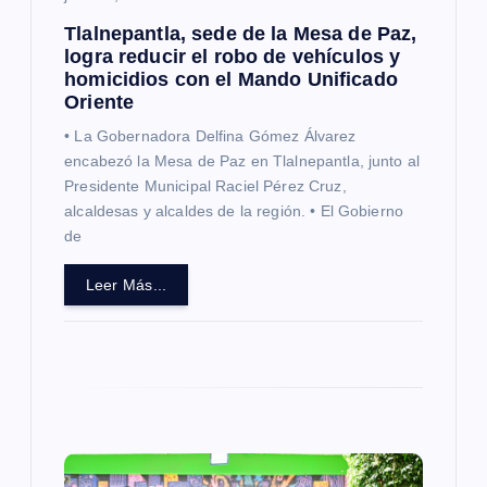
t
Tlalnepantla, sede de la Mesa de Paz,
r
logra reducir el robo de vehículos y
homicidios con el Mando Unificado
Oriente
a
• La Gobernadora Delfina Gómez Álvarez
d
encabezó la Mesa de Paz en Tlalnepantla, junto al
Presidente Municipal Raciel Pérez Cruz,
alcaldesas y alcaldes de la región. • El Gobierno
a
de
s
Leer Más...