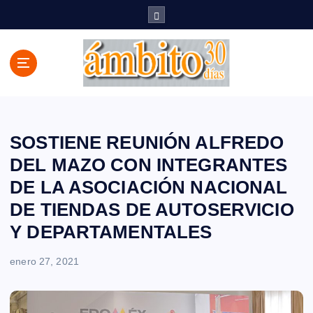
S
a
l
t
a
r
a
l
c
SOSTIENE REUNIÓN ALFREDO
o
DEL MAZO CON INTEGRANTES
n
DE LA ASOCIACIÓN NACIONAL
t
e
DE TIENDAS DE AUTOSERVICIO
n
Y DEPARTAMENTALES
i
d
enero 27, 2021
o