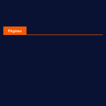
Páginas
ACOMPAÑAN A LOS FIELES DIFUNTOS CON ARTE, MÚSICA
Y TRADICIÓN EN EL FESTIVAL DE LAS ALMAS 2020
ARRANCA EN CUAUTITLÁN IZCALLI Y EN EL PAÍS LA
CAMPAÑA «30DÍASXAMLO»
CELEBRAN DÍA DE MUERTOS EN EL CENTRO CULTURAL
MEXIQUENSE BICENTENARIO
INSTALA HUIXQUILUCAN CONSEJO MUNICIPAL DE
SEGURIDAD PÚBLICA 2025-2027
Login Designer