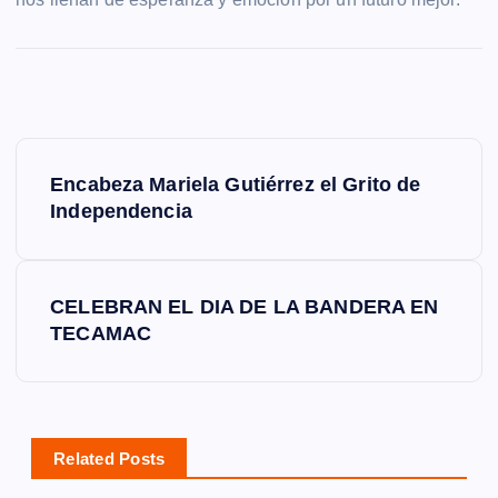
N
Encabeza Mariela Gutiérrez el Grito de
a
Independencia
v
CELEBRAN EL DIA DE LA BANDERA EN
e
TECAMAC
g
a
Related Posts
c