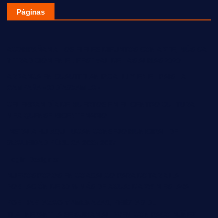
Páginas
ACOMPAÑAN A LOS FIELES DIFUNTOS CON ARTE, MÚSICA
Y TRADICIÓN EN EL FESTIVAL DE LAS ALMAS 2020
ARRANCA EN CUAUTITLÁN IZCALLI Y EN EL PAÍS LA
CAMPAÑA «30DÍASXAMLO»
CELEBRAN DÍA DE MUERTOS EN EL CENTRO CULTURAL
MEXIQUENSE BICENTENARIO
INSTALA HUIXQUILUCAN CONSEJO MUNICIPAL DE
SEGURIDAD PÚBLICA 2025-2027
Login Designer
NUEVOS POZOS EN COACALCO PARA DOTAR A LA
POBLACIÓN DE 30 % MÁS DE AGUA: DARWIN ESLAVA
POR HARTAZGO Y AMENAZAS, PRIÍSTAS DE
TLALNEPANTLA SE SUMAN AL PVEM CON PACO NÚÑEZ