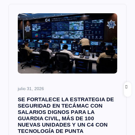
i
ó
n
d
e
e
julio 31, 2026
n
SE FORTALECE LA ESTRATEGIA DE
SEGURIDAD EN TECÁMAC CON
SALARIOS DIGNOS PARA LA
t
GUARDIA CIVIL, MÁS DE 100
NUEVAS UNIDADES Y UN C4 CON
r
TECNOLOGÍA DE PUNTA