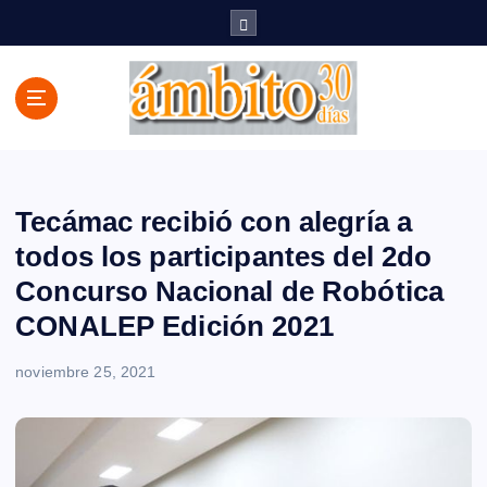
S
a
l
t
a
r
a
l
c
Tecámac recibió con alegría a
o
todos los participantes del 2do
n
Concurso Nacional de Robótica
t
e
CONALEP Edición 2021
n
i
noviembre 25, 2021
d
o