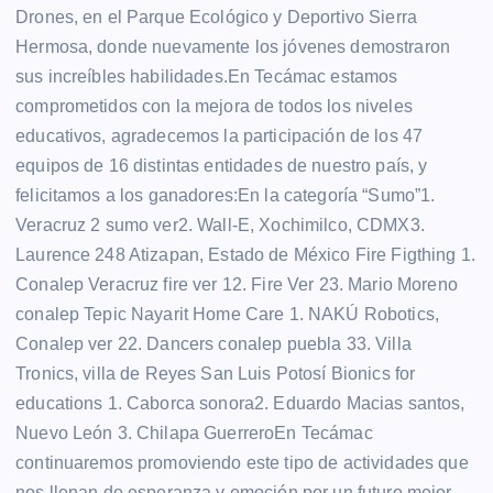
Drones, en el Parque Ecológico y Deportivo Sierra
Hermosa, donde nuevamente los jóvenes demostraron
sus increíbles habilidades.En Tecámac estamos
comprometidos con la mejora de todos los niveles
educativos, agradecemos la participación de los 47
equipos de 16 distintas entidades de nuestro país, y
felicitamos a los ganadores:En la categoría “Sumo”1.
Veracruz 2 sumo ver2. Wall-E, Xochimilco, CDMX3.
Laurence 248 Atizapan, Estado de México Fire Figthing 1.
Conalep Veracruz fire ver 12. Fire Ver 23. Mario Moreno
conalep Tepic Nayarit Home Care 1. NAKÚ Robotics,
Conalep ver 22. Dancers conalep puebla 33. Villa
Tronics, villa de Reyes San Luis Potosí Bionics for
educations 1. Caborca sonora2. Eduardo Macias santos,
Nuevo León 3. Chilapa GuerreroEn Tecámac
continuaremos promoviendo este tipo de actividades que
nos llenan de esperanza y emoción por un futuro mejor.