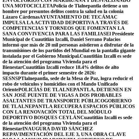
ENVOLTORIOS CON MARIHUANA Y DESVALIJANDO
UNA MOTOCICLETA
Policía de Tlalnepantla detiene a un
hombre por presuntos delitos contra la salud en la colonia
Lázaro Cárdenas
AYUNTAMIENTO DE TECÁMAC
IMPULSA LA ACTIVIDAD DEPORTIVA A TRAVÉS DE
COMPETENCIAS Y TORNEOS QUE FOMENTAN LA
SANA CONVIVENCIA PARA LAS FAMILIAS
El Presidente
Municipal de Cuautitlán Izcalli, Daniel Serrano Palacios
informó que más de 20 mil personas asistieron a disfrutar de la
transmisiónes de los partidos del Mundial en la pantalla gigante
instalada por el Gobierno Municipal.
Cuautitlán Izcalli es sede
de la atención del programa Vivienda para el
Bienestar
Cuautitlán Izcalli reduce 18.4% delitos de alto
impacto durante el primer semestre de 2026:
SESNSP
Tlalnepantla, sede de la Mesa de Paz, logra reducir el
robo de vehículos y homicidios con el Mando Unificado
Oriente
POLICÍAS DE TLALNEPANTLA, ​DETIENEN EN
SAN JOSÉ PUENTE DE VIGAS A DOS PROBABLES
ASALTANTES DE TRANSPORTE PÚBLICO
GOBIERNO
DE TLALNEPANTLA RECUPERA ESPACIOS PÚBLICOS
CON LA RENOVACIÓN TOTAL DEL MÓDULO
DEPORTIVO BOSQUES CEYLÁN
Cuautitlán Izcalli es sede
de la atención del programa Vivienda para el
Bienestar
INAUGURA DAVID SÁNCHEZ
REPAVIMENTACIÓN DEL EJE 3, UNA OBRA CLAVE