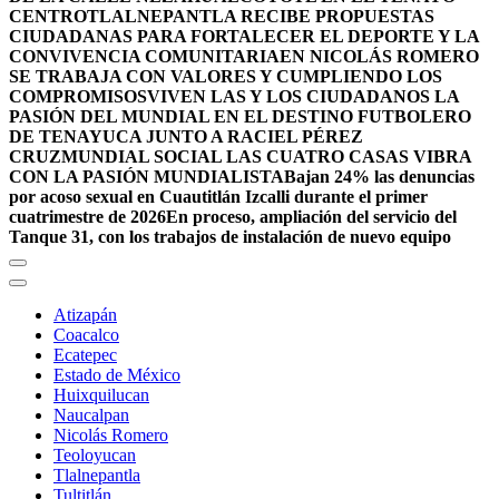
CENTRO
TLALNEPANTLA RECIBE PROPUESTAS
CIUDADANAS PARA FORTALECER EL DEPORTE Y LA
CONVIVENCIA COMUNITARIA
EN NICOLÁS ROMERO
SE TRABAJA CON VALORES Y CUMPLIENDO LOS
COMPROMISOS
VIVEN LAS Y LOS CIUDADANOS LA
PASIÓN DEL MUNDIAL EN EL DESTINO FUTBOLERO
DE TENAYUCA JUNTO A RACIEL PÉREZ
CRUZ
MUNDIAL SOCIAL LAS CUATRO CASAS VIBRA
CON LA PASIÓN MUNDIALISTA
Bajan 24% las denuncias
por acoso sexual en Cuautitlán Izcalli durante el primer
cuatrimestre de 2026
En proceso, ampliación del servicio del
Tanque 31, con los trabajos de instalación de nuevo equipo
Atizapán
Coacalco
Ecatepec
Estado de México
Huixquilucan
Naucalpan
Nicolás Romero
Teoloyucan
Tlalnepantla
Tultitlán