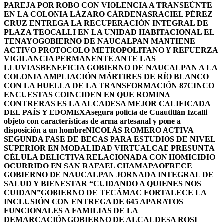
PAREJA POR ROBO CON VIOLENCIA A TRANSEÚNTE
EN LA COLONIA LÁZARO CÁRDENAS
RACIEL PÉREZ
CRUZ ENTREGA LA RECUPERACIÓN INTEGRAL DE
PLAZA TEOCALLI EN LA UNIDAD HABITACIONAL EL
TENAYO
GOBIERNO DE NAUCALPAN MANTIENE
ACTIVO PROTOCOLO METROPOLITANO Y REFUERZA
VIGILANCIA PERMANENTE ANTE LAS
LLUVIAS
BENEFICIA GOBIERNO DE NAUCALPAN A LA
COLONIA AMPLIACIÓN MÁRTIRES DE RÍO BLANCO
CON LA HUELLA DE LA TRANSFORMACIÓN 87
CINCO
ENCUESTAS COINCIDEN EN QUE ROMINA
CONTRERAS ES LA ALCADESA MEJOR CALIFICADA
DEL PAÍS Y EDOMEX
Asegura policía de Cuautitlán Izcalli
objeto con características de arma artesanal y pone a
disposición a un hombre
NICOLÁS ROMERO ACTIVA
SEGUNDA FASE DE BECAS PARA ESTUDIOS DE NIVEL
SUPERIOR EN MODALIDAD VIRTUAL
CAE PRESUNTA
CÉLULA DELICTIVA RELACIONADA CON HOMICIDIO
OCURRIDO EN SAN RAFAEL CHAMAPA
OFRECE
GOBIERNO DE NAUCALPAN JORNADA INTEGRAL DE
SALUD Y BIENESTAR “CUIDANDO A QUIENES NOS
CUIDAN”
GOBIERNO DE TECÁMAC FORTALECE LA
INCLUSIÓN CON ENTREGA DE 645 APARATOS
FUNCIONALES A FAMILIAS DE LA
DEMARCACIÓN
GOBIERNO DE ALCALDESA ROSI