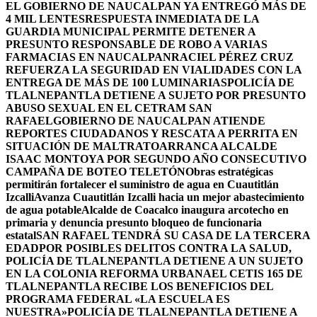
EL GOBIERNO DE NAUCALPAN YA ENTREGÓ MÁS DE
4 MIL LENTES
RESPUESTA INMEDIATA DE LA
GUARDIA MUNICIPAL PERMITE DETENER A
PRESUNTO RESPONSABLE DE ROBO A VARIAS
FARMACIAS EN NAUCALPAN
RACIEL PÉREZ CRUZ
REFUERZA LA SEGURIDAD EN VIALIDADES CON LA
ENTREGA DE MÁS DE 100 LUMINARIAS
POLICÍA DE
TLALNEPANTLA DETIENE A SUJETO POR PRESUNTO
ABUSO SEXUAL EN EL CETRAM SAN
RAFAEL
GOBIERNO DE NAUCALPAN ATIENDE
REPORTES CIUDADANOS Y RESCATA A PERRITA EN
SITUACIÓN DE MALTRATO
ARRANCA ALCALDE
ISAAC MONTOYA POR SEGUNDO AÑO CONSECUTIVO
CAMPAÑA DE BOTEO TELETÓN
Obras estratégicas
permitirán fortalecer el suministro de agua en Cuautitlán
Izcalli
Avanza Cuautitlán Izcalli hacia un mejor abastecimiento
de agua potable
Alcalde de Coacalco inaugura arcotecho en
primaria y denuncia presunto bloqueo de funcionaria
estatal
SAN RAFAEL TENDRÁ SU CASA DE LA TERCERA
EDAD
POR POSIBLES DELITOS CONTRA LA SALUD,
POLICÍA DE TLALNEPANTLA DETIENE A UN SUJETO
EN LA COLONIA REFORMA URBANA
EL CETIS 165 DE
TLALNEPANTLA RECIBE LOS BENEFICIOS DEL
PROGRAMA FEDERAL «LA ESCUELA ES
NUESTRA»
POLICÍA DE TLALNEPANTLA DETIENE A