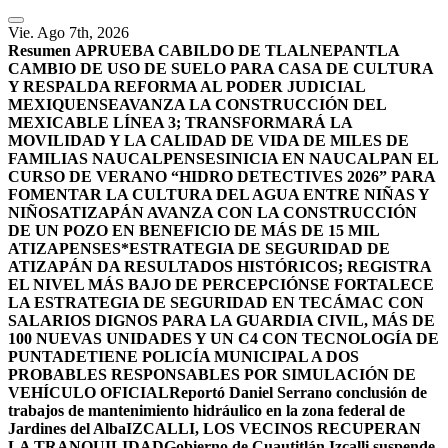
Vie. Ago 7th, 2026
Resumen
APRUEBA CABILDO DE TLALNEPANTLA
CAMBIO DE USO DE SUELO PARA CASA DE CULTURA
Y RESPALDA REFORMA AL PODER JUDICIAL
MEXIQUENSE
AVANZA LA CONSTRUCCIÓN DEL
MEXICABLE LÍNEA 3; TRANSFORMARÁ LA
MOVILIDAD Y LA CALIDAD DE VIDA DE MILES DE
FAMILIAS NAUCALPENSES
INICIA EN NAUCALPAN EL
CURSO DE VERANO “HIDRO DETECTIVES 2026” PARA
FOMENTAR LA CULTURA DEL AGUA ENTRE NIÑAS Y
NIÑOS
ATIZAPÁN AVANZA CON LA CONSTRUCCIÓN
DE UN POZO EN BENEFICIO DE MÁS DE 15 MIL
ATIZAPENSES
*ESTRATEGIA DE SEGURIDAD DE
ATIZAPÁN DA RESULTADOS HISTÓRICOS; REGISTRA
EL NIVEL MÁS BAJO DE PERCEPCIÓN
SE FORTALECE
LA ESTRATEGIA DE SEGURIDAD EN TECÁMAC CON
SALARIOS DIGNOS PARA LA GUARDIA CIVIL, MÁS DE
100 NUEVAS UNIDADES Y UN C4 CON TECNOLOGÍA DE
PUNTA
DETIENE POLICÍA MUNICIPAL A DOS
PROBABLES RESPONSABLES POR SIMULACIÓN DE
VEHÍCULO OFICIAL
Reportó Daniel Serrano conclusión de
trabajos de mantenimiento hidráulico en la zona federal de
Jardines del Alba
IZCALLI, LOS VECINOS RECUPERAN
LA TRANQUILIDAD
Gobierno de Cuautitlán Izcalli suspende