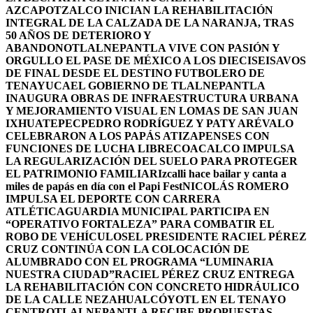
AZCAPOTZALCO INICIAN LA REHABILITACIÓN
INTEGRAL DE LA CALZADA DE LA NARANJA, TRAS
50 AÑOS DE DETERIORO Y
ABANDONO
TLALNEPANTLA VIVE CON PASIÓN Y
ORGULLO EL PASE DE MÉXICO A LOS DIECISEISAVOS
DE FINAL DESDE EL DESTINO FUTBOLERO DE
TENAYUCA
EL GOBIERNO DE TLALNEPANTLA
INAUGURA OBRAS DE INFRAESTRUCTURA URBANA
Y MEJORAMIENTO VISUAL EN LOMAS DE SAN JUAN
IXHUATEPEC
PEDRO RODRÍGUEZ Y PATY ARÉVALO
CELEBRARON A LOS PAPÁS ATIZAPENSES CON
FUNCIONES DE LUCHA LIBRE
COACALCO IMPULSA
LA REGULARIZACIÓN DEL SUELO PARA PROTEGER
EL PATRIMONIO FAMILIAR
Izcalli hace bailar y canta a
miles de papás en día con el Papi Fest
NICOLÁS ROMERO
IMPULSA EL DEPORTE CON CARRERA
ATLÉTICA
GUARDIA MUNICIPAL PARTICIPA EN
“OPERATIVO FORTALEZA” PARA COMBATIR EL
ROBO DE VEHÍCULOS
EL PRESIDENTE RACIEL PÉREZ
CRUZ CONTINÚA CON LA COLOCACIÓN DE
ALUMBRADO CON EL PROGRAMA “LUMINARIA
NUESTRA CIUDAD”
RACIEL PÉREZ CRUZ ENTREGA
LA REHABILITACIÓN CON CONCRETO HIDRÁULICO
DE LA CALLE NEZAHUALCÓYOTL EN EL TENAYO
CENTRO
TLALNEPANTLA RECIBE PROPUESTAS