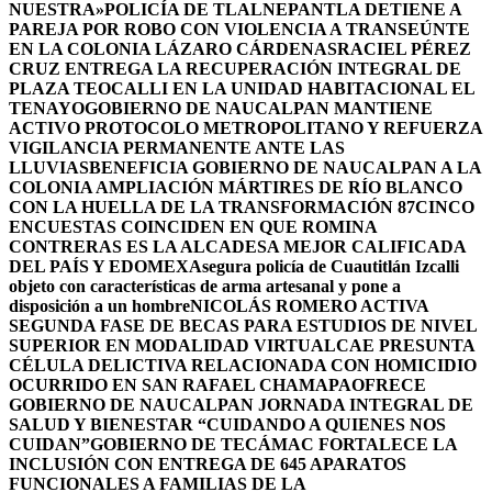
NUESTRA»
POLICÍA DE TLALNEPANTLA DETIENE A
PAREJA POR ROBO CON VIOLENCIA A TRANSEÚNTE
EN LA COLONIA LÁZARO CÁRDENAS
RACIEL PÉREZ
CRUZ ENTREGA LA RECUPERACIÓN INTEGRAL DE
PLAZA TEOCALLI EN LA UNIDAD HABITACIONAL EL
TENAYO
GOBIERNO DE NAUCALPAN MANTIENE
ACTIVO PROTOCOLO METROPOLITANO Y REFUERZA
VIGILANCIA PERMANENTE ANTE LAS
LLUVIAS
BENEFICIA GOBIERNO DE NAUCALPAN A LA
COLONIA AMPLIACIÓN MÁRTIRES DE RÍO BLANCO
CON LA HUELLA DE LA TRANSFORMACIÓN 87
CINCO
ENCUESTAS COINCIDEN EN QUE ROMINA
CONTRERAS ES LA ALCADESA MEJOR CALIFICADA
DEL PAÍS Y EDOMEX
Asegura policía de Cuautitlán Izcalli
objeto con características de arma artesanal y pone a
disposición a un hombre
NICOLÁS ROMERO ACTIVA
SEGUNDA FASE DE BECAS PARA ESTUDIOS DE NIVEL
SUPERIOR EN MODALIDAD VIRTUAL
CAE PRESUNTA
CÉLULA DELICTIVA RELACIONADA CON HOMICIDIO
OCURRIDO EN SAN RAFAEL CHAMAPA
OFRECE
GOBIERNO DE NAUCALPAN JORNADA INTEGRAL DE
SALUD Y BIENESTAR “CUIDANDO A QUIENES NOS
CUIDAN”
GOBIERNO DE TECÁMAC FORTALECE LA
INCLUSIÓN CON ENTREGA DE 645 APARATOS
FUNCIONALES A FAMILIAS DE LA