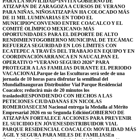
PARA LA MOVILIDAD
*INVITA GOBIERNO DE
ATIZAPÁN DE ZARAGOZA A CURSOS DE VERANO
PARA NIÑAS, NIÑOS
ATIZAPÁN HA COLOCADO MÁS
DE 11 MIL LUMINARIAS EN TODO EL
MUNICIPIO*
CONVENIO ENTRE COACALCO Y EL
COMITÉ OLÍMPICO MEXICANO: MÁS
OPORTUNIDADES PARA EL DEPORTE DE ALTO
RENDIMIENTO
GOBIERNO MUNICIPAL DE TECÁMAC
REFUERZA SEGURIDAD EN LOS LÍMITES CON
ECATEPEC A TRAVÉS DEL TRABAJO EN EQUIPO Y EN
COORDINACIÓN
ARRANCA EN NAUCALPAN EL
OPERATIVO “VERANO SEGURO 2026” PARA
PROTEGER A LAS FAMILIAS DURANTE EL PERIODO
VACACIONAL
Parque de las Esculturas será sede de una
jornada de 10 horas para disfrutar la semifinal del
Mundial
Inauguran Distribuidor Vial Parque Residencial
Coacalco; reducirá más de 20 minutos los
traslados
RESPONDIENDO CON HECHOS A LAS
PETICIONES CIUDADANAS EN NICOLAS
ROMERO
ASECEM Nacional entrega la Medalla al Mérito
Empresarial 2026 en su Segunda Edición
GOBIERNO DE
ATIZAPÁN FORTALECE ACCIONES PARA PREVENIR
EL SUICIDIO EN JÓVENES
DISTRIBUIDOR VIAL
PARQUE RESIDENCIAL COACALCO: MOVILIDAD MÁS
ÁGIL Y SEGURA PARA MILES DE FAMILIAS
En