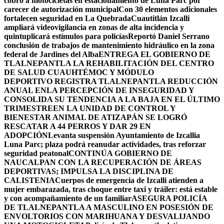
cobro a motocicletas en estacionamiento de Luna Parc por
carecer de autorización municipal
Con 30 elementos adicionales
fortalecen seguridad en La Quebrada
Cuautitlán Izcalli
ampliará videovigilancia en zonas de alta incidencia y
quintuplicará estímulos para policías
Reportó Daniel Serrano
conclusión de trabajos de mantenimiento hidráulico en la zona
federal de Jardines del Alba
ENTREGA EL GOBIERNO DE
TLALNEPANTLA LA REHABILITACIÓN DEL CENTRO
DE SALUD CUAUHTÉMOC Y MÓDULO
DEPORTIVO
REGISTRA TLALNEPANTLA REDUCCIÓN
ANUAL ENLA PERCEPCIÓN DE INSEGURIDAD Y
CONSOLIDA SU TENDENCIA A LA BAJA EN EL ÚLTIMO
TRIMESTRE
EN LA UNIDAD DE CONTROL Y
BIENESTAR ANIMAL DE ATIZAPÁN SE LOGRÓ
RESCATAR A 44 PERROS Y DAR 29 EN
ADOPCIÓN
Levanta suspensión Ayuntamiento de Izcallia
Luna Parc; plaza podrá reanudar actividades, tras reforzar
seguridad peatonal
CONTINÚA GOBIERNO DE
NAUCALPAN CON LA RECUPERACIÓN DE ÁREAS
DEPORTIVAS; IMPULSA LA DISCIPLINA DE
CALISTENIA
Cuerpos de emergencia de Izcalli atienden a
mujer embarazada, tras choque entre taxi y tráiler: está estable
y con acompañamiento de un familiar
ASEGURA POLICÍA
DE TLALNEPANTLA A MASCULINO EN POSESIÓN DE
ENVOLTORIOS CON MARIHUANA Y DESVALIJANDO