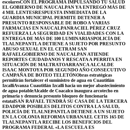
escolares
CON EL PROGRAMA IMPULSANDO TU SALUD
EL GOBIERNO DE NAUCALPAN YA ENTREGÓ MÁS DE
4 MIL LENTES
RESPUESTA INMEDIATA DE LA
GUARDIA MUNICIPAL PERMITE DETENER A
PRESUNTO RESPONSABLE DE ROBO A VARIAS
FARMACIAS EN NAUCALPAN
RACIEL PÉREZ CRUZ
REFUERZA LA SEGURIDAD EN VIALIDADES CON LA
ENTREGA DE MÁS DE 100 LUMINARIAS
POLICÍA DE
TLALNEPANTLA DETIENE A SUJETO POR PRESUNTO
ABUSO SEXUAL EN EL CETRAM SAN
RAFAEL
GOBIERNO DE NAUCALPAN ATIENDE
REPORTES CIUDADANOS Y RESCATA A PERRITA EN
SITUACIÓN DE MALTRATO
ARRANCA ALCALDE
ISAAC MONTOYA POR SEGUNDO AÑO CONSECUTIVO
CAMPAÑA DE BOTEO TELETÓN
Obras estratégicas
permitirán fortalecer el suministro de agua en Cuautitlán
Izcalli
Avanza Cuautitlán Izcalli hacia un mejor abastecimiento
de agua potable
Alcalde de Coacalco inaugura arcotecho en
primaria y denuncia presunto bloqueo de funcionaria
estatal
SAN RAFAEL TENDRÁ SU CASA DE LA TERCERA
EDAD
POR POSIBLES DELITOS CONTRA LA SALUD,
POLICÍA DE TLALNEPANTLA DETIENE A UN SUJETO
EN LA COLONIA REFORMA URBANA
EL CETIS 165 DE
TLALNEPANTLA RECIBE LOS BENEFICIOS DEL
PROGRAMA FEDERAL «LA ESCUELA ES