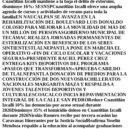
Cuautitlán Izcalli mantiene a la baja el delito de extorsión,
disminuye 16%: SESNSP
Cuautitlán Izcalli ofrece una amplia
agenda de cursos y actividades de verano para toda la
familia
EN NAUCALPAN SE AVANZA EN LA
REHABILITACIÓN DEL BOULEVARD LUIS DONALDO
COLOSIO PARA MEJORAR LA MOVILIDAD DE MÁS DE
UN MILLÓN DE PERSONAS
GOBIERNO MUNICIPAL DE
TECÁMAC REALIZA JORNADAS PERMANENTES DE
ESTERILIZACIÓN EN BENEFICIO DE LOS SERES
SINTIENTES
TLALNEPANTLA PONE EN MARCHA EL
OPERATIVO «FIN DE CICLO ESCOLAR Y VACACIONES
SEGURAS»
PRESIDENTE RACIEL PÉREZ CRUZ
ENTREGA KITS DEPORTIVOS DEL PROGRAMA
«PASEOS QUE TRANSFORMAN»
APRUEBA CABILDO
DE TLALNEPANTLA DONACIÓN DE PREDIOS PARA LA
CONSTRUCCIÓN DE DOS NUEVOSBACHILLERATOS
NACIONALES MARGARITA MAZA Y RESPALDA A
JÓVENES TALENTOS DEPORTIVOS Y
CULTURALES
COACALCO INICIA REPAVIMENTACIÓN
INTEGRAL DE LA CALLE SAN PEDRO
Reduce Cuautitlán
Izcalli 10% las denuncias por acoso sexual durante
2026
Disminuye 35% el homicidio doloso en Cuautitlán Izcalli
durante 2026
Nicolás Romero recibe por tercera ocasión las
Caravanas Itinerantes por la Justicia Social
Reafirma Yoselin
Mendoza respaldo a la educación al acompañar graduaciones