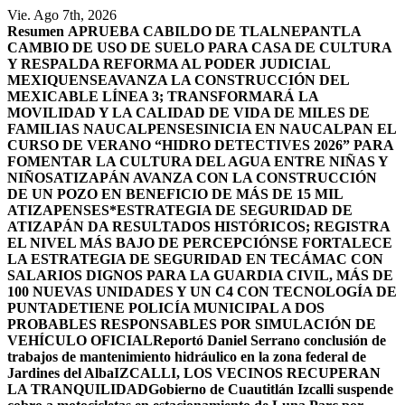
Saltar
Vie. Ago 7th, 2026
al
Resumen
APRUEBA CABILDO DE TLALNEPANTLA
contenido
CAMBIO DE USO DE SUELO PARA CASA DE CULTURA
Y RESPALDA REFORMA AL PODER JUDICIAL
MEXIQUENSE
AVANZA LA CONSTRUCCIÓN DEL
MEXICABLE LÍNEA 3; TRANSFORMARÁ LA
MOVILIDAD Y LA CALIDAD DE VIDA DE MILES DE
FAMILIAS NAUCALPENSES
INICIA EN NAUCALPAN EL
CURSO DE VERANO “HIDRO DETECTIVES 2026” PARA
FOMENTAR LA CULTURA DEL AGUA ENTRE NIÑAS Y
NIÑOS
ATIZAPÁN AVANZA CON LA CONSTRUCCIÓN
DE UN POZO EN BENEFICIO DE MÁS DE 15 MIL
ATIZAPENSES
*ESTRATEGIA DE SEGURIDAD DE
ATIZAPÁN DA RESULTADOS HISTÓRICOS; REGISTRA
EL NIVEL MÁS BAJO DE PERCEPCIÓN
SE FORTALECE
LA ESTRATEGIA DE SEGURIDAD EN TECÁMAC CON
SALARIOS DIGNOS PARA LA GUARDIA CIVIL, MÁS DE
100 NUEVAS UNIDADES Y UN C4 CON TECNOLOGÍA DE
PUNTA
DETIENE POLICÍA MUNICIPAL A DOS
PROBABLES RESPONSABLES POR SIMULACIÓN DE
VEHÍCULO OFICIAL
Reportó Daniel Serrano conclusión de
trabajos de mantenimiento hidráulico en la zona federal de
Jardines del Alba
IZCALLI, LOS VECINOS RECUPERAN
LA TRANQUILIDAD
Gobierno de Cuautitlán Izcalli suspende