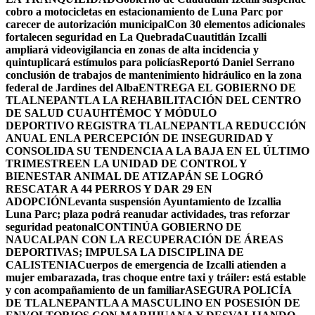
cobro a motocicletas en estacionamiento de Luna Parc por
carecer de autorización municipal
Con 30 elementos adicionales
fortalecen seguridad en La Quebrada
Cuautitlán Izcalli
ampliará videovigilancia en zonas de alta incidencia y
quintuplicará estímulos para policías
Reportó Daniel Serrano
conclusión de trabajos de mantenimiento hidráulico en la zona
federal de Jardines del Alba
ENTREGA EL GOBIERNO DE
TLALNEPANTLA LA REHABILITACIÓN DEL CENTRO
DE SALUD CUAUHTÉMOC Y MÓDULO
DEPORTIVO
REGISTRA TLALNEPANTLA REDUCCIÓN
ANUAL ENLA PERCEPCIÓN DE INSEGURIDAD Y
CONSOLIDA SU TENDENCIA A LA BAJA EN EL ÚLTIMO
TRIMESTRE
EN LA UNIDAD DE CONTROL Y
BIENESTAR ANIMAL DE ATIZAPÁN SE LOGRÓ
RESCATAR A 44 PERROS Y DAR 29 EN
ADOPCIÓN
Levanta suspensión Ayuntamiento de Izcallia
Luna Parc; plaza podrá reanudar actividades, tras reforzar
seguridad peatonal
CONTINÚA GOBIERNO DE
NAUCALPAN CON LA RECUPERACIÓN DE ÁREAS
DEPORTIVAS; IMPULSA LA DISCIPLINA DE
CALISTENIA
Cuerpos de emergencia de Izcalli atienden a
mujer embarazada, tras choque entre taxi y tráiler: está estable
y con acompañamiento de un familiar
ASEGURA POLICÍA
DE TLALNEPANTLA A MASCULINO EN POSESIÓN DE