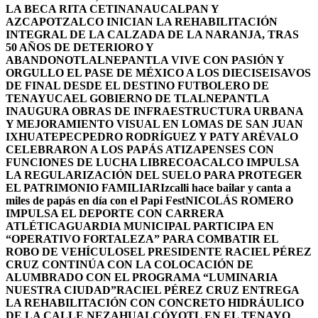
LA BECA RITA CETINA
NAUCALPAN Y
AZCAPOTZALCO INICIAN LA REHABILITACIÓN
INTEGRAL DE LA CALZADA DE LA NARANJA, TRAS
50 AÑOS DE DETERIORO Y
ABANDONO
TLALNEPANTLA VIVE CON PASIÓN Y
ORGULLO EL PASE DE MÉXICO A LOS DIECISEISAVOS
DE FINAL DESDE EL DESTINO FUTBOLERO DE
TENAYUCA
EL GOBIERNO DE TLALNEPANTLA
INAUGURA OBRAS DE INFRAESTRUCTURA URBANA
Y MEJORAMIENTO VISUAL EN LOMAS DE SAN JUAN
IXHUATEPEC
PEDRO RODRÍGUEZ Y PATY ARÉVALO
CELEBRARON A LOS PAPÁS ATIZAPENSES CON
FUNCIONES DE LUCHA LIBRE
COACALCO IMPULSA
LA REGULARIZACIÓN DEL SUELO PARA PROTEGER
EL PATRIMONIO FAMILIAR
Izcalli hace bailar y canta a
miles de papás en día con el Papi Fest
NICOLÁS ROMERO
IMPULSA EL DEPORTE CON CARRERA
ATLÉTICA
GUARDIA MUNICIPAL PARTICIPA EN
“OPERATIVO FORTALEZA” PARA COMBATIR EL
ROBO DE VEHÍCULOS
EL PRESIDENTE RACIEL PÉREZ
CRUZ CONTINÚA CON LA COLOCACIÓN DE
ALUMBRADO CON EL PROGRAMA “LUMINARIA
NUESTRA CIUDAD”
RACIEL PÉREZ CRUZ ENTREGA
LA REHABILITACIÓN CON CONCRETO HIDRÁULICO
DE LA CALLE NEZAHUALCÓYOTL EN EL TENAYO