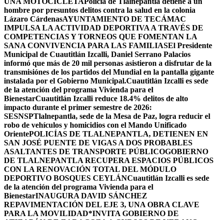
UNA MOTOCICLETA
Policía de Tlalnepantla detiene a un
hombre por presuntos delitos contra la salud en la colonia
Lázaro Cárdenas
AYUNTAMIENTO DE TECÁMAC
IMPULSA LA ACTIVIDAD DEPORTIVA A TRAVÉS DE
COMPETENCIAS Y TORNEOS QUE FOMENTAN LA
SANA CONVIVENCIA PARA LAS FAMILIAS
El Presidente
Municipal de Cuautitlán Izcalli, Daniel Serrano Palacios
informó que más de 20 mil personas asistieron a disfrutar de la
transmisiónes de los partidos del Mundial en la pantalla gigante
instalada por el Gobierno Municipal.
Cuautitlán Izcalli es sede
de la atención del programa Vivienda para el
Bienestar
Cuautitlán Izcalli reduce 18.4% delitos de alto
impacto durante el primer semestre de 2026:
SESNSP
Tlalnepantla, sede de la Mesa de Paz, logra reducir el
robo de vehículos y homicidios con el Mando Unificado
Oriente
POLICÍAS DE TLALNEPANTLA, ​DETIENEN EN
SAN JOSÉ PUENTE DE VIGAS A DOS PROBABLES
ASALTANTES DE TRANSPORTE PÚBLICO
GOBIERNO
DE TLALNEPANTLA RECUPERA ESPACIOS PÚBLICOS
CON LA RENOVACIÓN TOTAL DEL MÓDULO
DEPORTIVO BOSQUES CEYLÁN
Cuautitlán Izcalli es sede
de la atención del programa Vivienda para el
Bienestar
INAUGURA DAVID SÁNCHEZ
REPAVIMENTACIÓN DEL EJE 3, UNA OBRA CLAVE
PARA LA MOVILIDAD
*INVITA GOBIERNO DE