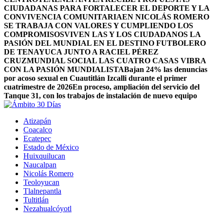
CIUDADANAS PARA FORTALECER EL DEPORTE Y LA
CONVIVENCIA COMUNITARIA
EN NICOLÁS ROMERO
SE TRABAJA CON VALORES Y CUMPLIENDO LOS
COMPROMISOS
VIVEN LAS Y LOS CIUDADANOS LA
PASIÓN DEL MUNDIAL EN EL DESTINO FUTBOLERO
DE TENAYUCA JUNTO A RACIEL PÉREZ
CRUZ
MUNDIAL SOCIAL LAS CUATRO CASAS VIBRA
CON LA PASIÓN MUNDIALISTA
Bajan 24% las denuncias
por acoso sexual en Cuautitlán Izcalli durante el primer
cuatrimestre de 2026
En proceso, ampliación del servicio del
Tanque 31, con los trabajos de instalación de nuevo equipo
Atizapán
Coacalco
Ecatepec
Estado de México
Huixquilucan
Naucalpan
Nicolás Romero
Teoloyucan
Tlalnepantla
Tultitlán
Nezahualcóyotl