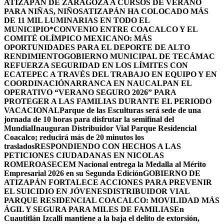
ATIZAPÁN DE ZARAGOZA A CURSOS DE VERANO
PARA NIÑAS, NIÑOS
ATIZAPÁN HA COLOCADO MÁS
DE 11 MIL LUMINARIAS EN TODO EL
MUNICIPIO*
CONVENIO ENTRE COACALCO Y EL
COMITÉ OLÍMPICO MEXICANO: MÁS
OPORTUNIDADES PARA EL DEPORTE DE ALTO
RENDIMIENTO
GOBIERNO MUNICIPAL DE TECÁMAC
REFUERZA SEGURIDAD EN LOS LÍMITES CON
ECATEPEC A TRAVÉS DEL TRABAJO EN EQUIPO Y EN
COORDINACIÓN
ARRANCA EN NAUCALPAN EL
OPERATIVO “VERANO SEGURO 2026” PARA
PROTEGER A LAS FAMILIAS DURANTE EL PERIODO
VACACIONAL
Parque de las Esculturas será sede de una
jornada de 10 horas para disfrutar la semifinal del
Mundial
Inauguran Distribuidor Vial Parque Residencial
Coacalco; reducirá más de 20 minutos los
traslados
RESPONDIENDO CON HECHOS A LAS
PETICIONES CIUDADANAS EN NICOLAS
ROMERO
ASECEM Nacional entrega la Medalla al Mérito
Empresarial 2026 en su Segunda Edición
GOBIERNO DE
ATIZAPÁN FORTALECE ACCIONES PARA PREVENIR
EL SUICIDIO EN JÓVENES
DISTRIBUIDOR VIAL
PARQUE RESIDENCIAL COACALCO: MOVILIDAD MÁS
ÁGIL Y SEGURA PARA MILES DE FAMILIAS
En
Cuautitlán Izcalli mantiene a la baja el delito de extorsión,