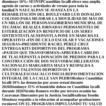
disminuye 16%: SESNSP
Cuautitlán Izcalli ofrece una amplia
agenda de cursos y actividades de verano para toda la
familia
EN NAUCALPAN SE AVANZA EN LA
REHABILITACIÓN DEL BOULEVARD LUIS DONALDO
COLOSIO PARA MEJORAR LA MOVILIDAD DE MÁS DE
UN MILLÓN DE PERSONAS
GOBIERNO MUNICIPAL DE
TECÁMAC REALIZA JORNADAS PERMANENTES DE
ESTERILIZACIÓN EN BENEFICIO DE LOS SERES
SINTIENTES
TLALNEPANTLA PONE EN MARCHA EL
OPERATIVO «FIN DE CICLO ESCOLAR Y VACACIONES
SEGURAS»
PRESIDENTE RACIEL PÉREZ CRUZ
ENTREGA KITS DEPORTIVOS DEL PROGRAMA
«PASEOS QUE TRANSFORMAN»
APRUEBA CABILDO
DE TLALNEPANTLA DONACIÓN DE PREDIOS PARA LA
CONSTRUCCIÓN DE DOS NUEVOSBACHILLERATOS
NACIONALES MARGARITA MAZA Y RESPALDA A
JÓVENES TALENTOS DEPORTIVOS Y
CULTURALES
COACALCO INICIA REPAVIMENTACIÓN
INTEGRAL DE LA CALLE SAN PEDRO
Reduce Cuautitlán
Izcalli 10% las denuncias por acoso sexual durante
2026
Disminuye 35% el homicidio doloso en Cuautitlán Izcalli
durante 2026
Nicolás Romero recibe por tercera ocasión las
Caravanas Itinerantes por la Justicia Social
Reafirma Yoselin
Mendoza respaldo a la educación al acompañar graduaciones
escolares
CON EL PROGRAMA IMPULSANDO TU SALUD