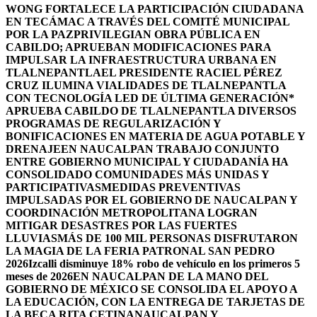
WONG FORTALECE LA PARTICIPACIÓN CIUDADANA
EN TECÁMAC A TRAVÉS DEL COMITÉ MUNICIPAL
POR LA PAZ
PRIVILEGIAN OBRA PÚBLICA EN
CABILDO; APRUEBAN MODIFICACIONES PARA
IMPULSAR LA INFRAESTRUCTURA URBANA EN
TLALNEPANTLA
EL PRESIDENTE RACIEL PÉREZ
CRUZ ILUMINA VIALIDADES DE TLALNEPANTLA
CON TECNOLOGÍA LED DE ÚLTIMA GENERACIÓN*
APRUEBA CABILDO DE TLALNEPANTLA DIVERSOS
PROGRAMAS DE REGULARIZACIÓN Y
BONIFICACIONES EN MATERIA DE AGUA POTABLE Y
DRENAJE
EN NAUCALPAN TRABAJO CONJUNTO
ENTRE GOBIERNO MUNICIPAL Y CIUDADANÍA HA
CONSOLIDADO COMUNIDADES MÁS UNIDAS Y
PARTICIPATIVAS
MEDIDAS PREVENTIVAS
IMPULSADAS POR EL GOBIERNO DE NAUCALPAN Y
COORDINACIÓN METROPOLITANA LOGRAN
MITIGAR DESASTRES POR LAS FUERTES
LLUVIAS
MÁS DE 100 MIL PERSONAS DISFRUTARON
LA MAGIA DE LA FERIA PATRONAL SAN PEDRO
2026
Izcalli disminuye 18% robo de vehículo en los primeros 5
meses de 2026
EN NAUCALPAN DE LA MANO DEL
GOBIERNO DE MÉXICO SE CONSOLIDA EL APOYO A
LA EDUCACIÓN, CON LA ENTREGA DE TARJETAS DE
LA BECA RITA CETINA
NAUCALPAN Y