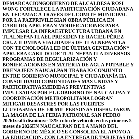
DEMARCACIÓN
GOBIERNO DE ALCALDESA ROSI
WONG FORTALECE LA PARTICIPACIÓN CIUDADANA
EN TECÁMAC A TRAVÉS DEL COMITÉ MUNICIPAL
POR LA PAZ
PRIVILEGIAN OBRA PÚBLICA EN
CABILDO; APRUEBAN MODIFICACIONES PARA
IMPULSAR LA INFRAESTRUCTURA URBANA EN
TLALNEPANTLA
EL PRESIDENTE RACIEL PÉREZ
CRUZ ILUMINA VIALIDADES DE TLALNEPANTLA
CON TECNOLOGÍA LED DE ÚLTIMA GENERACIÓN*
APRUEBA CABILDO DE TLALNEPANTLA DIVERSOS
PROGRAMAS DE REGULARIZACIÓN Y
BONIFICACIONES EN MATERIA DE AGUA POTABLE Y
DRENAJE
EN NAUCALPAN TRABAJO CONJUNTO
ENTRE GOBIERNO MUNICIPAL Y CIUDADANÍA HA
CONSOLIDADO COMUNIDADES MÁS UNIDAS Y
PARTICIPATIVAS
MEDIDAS PREVENTIVAS
IMPULSADAS POR EL GOBIERNO DE NAUCALPAN Y
COORDINACIÓN METROPOLITANA LOGRAN
MITIGAR DESASTRES POR LAS FUERTES
LLUVIAS
MÁS DE 100 MIL PERSONAS DISFRUTARON
LA MAGIA DE LA FERIA PATRONAL SAN PEDRO
2026
Izcalli disminuye 18% robo de vehículo en los primeros 5
meses de 2026
EN NAUCALPAN DE LA MANO DEL
GOBIERNO DE MÉXICO SE CONSOLIDA EL APOYO A
LA EDUCACIÓN, CON LA ENTREGA DE TARJETAS DE