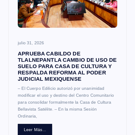
e
n
t
julio 31, 2026
r
APRUEBA CABILDO DE
a
TLALNEPANTLA CAMBIO DE USO DE
SUELO PARA CASA DE CULTURA Y
RESPALDA REFORMA AL PODER
d
JUDICIAL MEXIQUENSE
– El Cuerpo Edilicio autorizó por unanimidad
a
modificar el uso y destino del Centro Comunitario
para consolidar formalmente la Casa de Cultura
s
Bellavista Satélite. – En la misma Sesión
Ordinaria,
Leer Más...