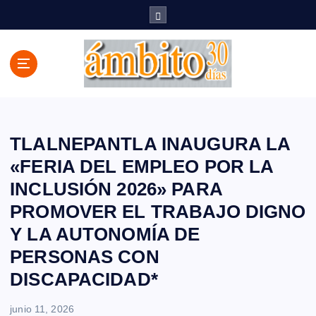
S
a
l
t
a
r
a
l
c
TLALNEPANTLA INAUGURA LA
o
«FERIA DEL EMPLEO POR LA
n
INCLUSIÓN 2026» PARA
t
e
PROMOVER EL TRABAJO DIGNO
n
Y LA AUTONOMÍA DE
i
d
PERSONAS CON
o
DISCAPACIDAD*
junio 11, 2026