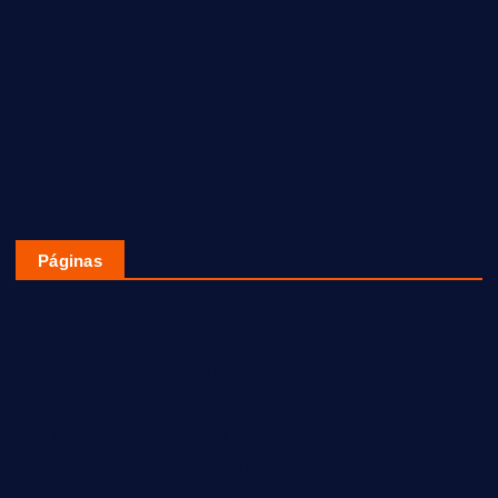
Páginas
ACOMPAÑAN A LOS FIELES DIFUNTOS CON ARTE, MÚSICA
Y TRADICIÓN EN EL FESTIVAL DE LAS ALMAS 2020
ARRANCA EN CUAUTITLÁN IZCALLI Y EN EL PAÍS LA
CAMPAÑA «30DÍASXAMLO»
CELEBRAN DÍA DE MUERTOS EN EL CENTRO CULTURAL
MEXIQUENSE BICENTENARIO