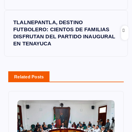
e
g
TLALNEPANTLA, DESTINO
FUTBOLERO: CIENTOS DE FAMILIAS
a
DISFRUTAN DEL PARTIDO INAUGURAL
EN TENAYUCA
c
i
ó
Related Posts
n
d
e