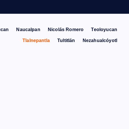
ucan
Naucalpan
Nicolás Romero
Teoloyucan
Tlalnepantla
Tultitlán
Nezahualcóyotl