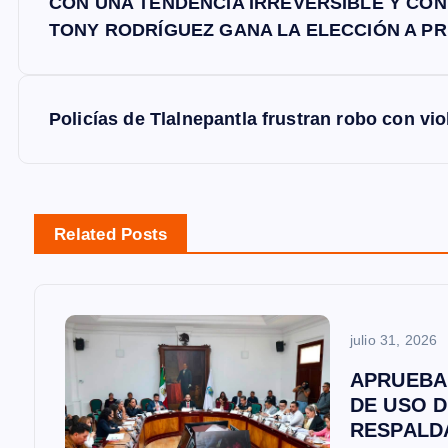
CON UNA TENDENCIA IRREVERSIBLE Y CON
a
TONY RODRÍGUEZ GANA LA ELECCIÓN A PR
v
Policías de Tlalnepantla frustran robo con vi
e
g
Related Posts
a
c
julio 31, 2026
i
APRUEBA
DE USO D
ó
RESPALD