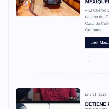
MEXIQUE
n
– El Cuerpo E
destino del C
d
Casa de Cultu
Ordinaria,
e
Leer Más..
e
n
t
r
julio 31, 2026
a
DETIENE 