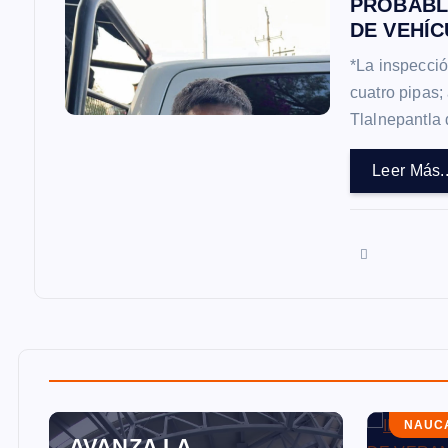
PROBABL
d
DE VEHÍC
*La inspecció
a
cuatro pipas
Tlalnepantla 
s
Leer Más..
NAUCALPAN
NAUC
AVANZA LA