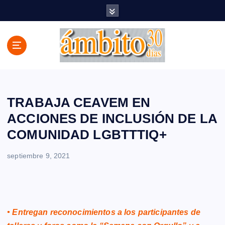
S
a
l
t
a
r
a
l
c
TRABAJA CEAVEM EN
o
ACCIONES DE INCLUSIÓN DE LA
n
COMUNIDAD LGBTTTIQ+
t
e
n
septiembre 9, 2021
i
d
o
• Entregan reconocimientos a los participantes de