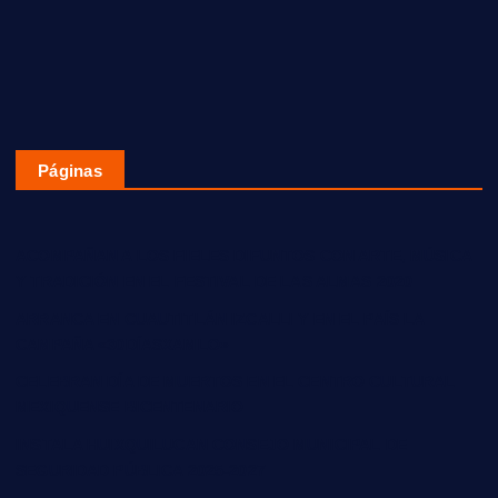
Páginas
ACOMPAÑAN A LOS FIELES DIFUNTOS CON ARTE, MÚSICA
Y TRADICIÓN EN EL FESTIVAL DE LAS ALMAS 2020
ARRANCA EN CUAUTITLÁN IZCALLI Y EN EL PAÍS LA
CAMPAÑA «30DÍASXAMLO»
CELEBRAN DÍA DE MUERTOS EN EL CENTRO CULTURAL
MEXIQUENSE BICENTENARIO
INSTALA HUIXQUILUCAN CONSEJO MUNICIPAL DE
SEGURIDAD PÚBLICA 2025-2027