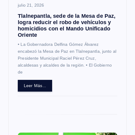
julio 21, 2026
r
Tlalnepantla, sede de la Mesa de Paz,
a
logra reducir el robo de vehículos y
homicidios con el Mando Unificado
Oriente
d
• La Gobernadora Delfina Gómez Álvarez
a
encabezó la Mesa de Paz en Tlalnepantla, junto al
Presidente Municipal Raciel Pérez Cruz,
alcaldesas y alcaldes de la región. • El Gobierno
s
de
Leer Más...