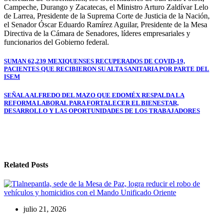
Campeche, Durango y Zacatecas, el Ministro Arturo Zaldívar Lelo
de Larrea, Presidente de la Suprema Corte de Justicia de la Nación,
el Senador Óscar Eduardo Ramírez Aguilar, Presidente de la Mesa
Directiva de la Cámara de Senadores, líderes empresariales y
funcionarios del Gobierno federal.
Navegación
SUMAN 62,239 MEXIQUENSES RECUPERADOS DE COVID-19,
PACIENTES QUE RECIBIERON SU ALTA SANITARIA POR PARTE DEL
de
ISEM
entradas
SEÑALA ALFREDO DEL MAZO QUE EDOMÉX RESPALDA LA
REFORMA LABORAL PARA FORTALECER EL BIENESTAR,
DESARROLLO Y LAS OPORTUNIDADES DE LOS TRABAJADORES
Related Posts
julio 21, 2026