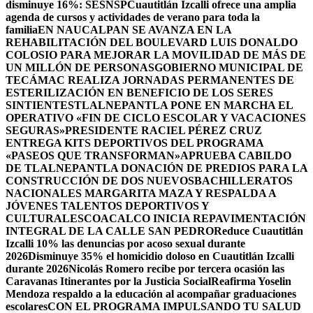
disminuye 16%: SESNSP
Cuautitlán Izcalli ofrece una amplia
agenda de cursos y actividades de verano para toda la
familia
EN NAUCALPAN SE AVANZA EN LA
REHABILITACIÓN DEL BOULEVARD LUIS DONALDO
COLOSIO PARA MEJORAR LA MOVILIDAD DE MÁS DE
UN MILLÓN DE PERSONAS
GOBIERNO MUNICIPAL DE
TECÁMAC REALIZA JORNADAS PERMANENTES DE
ESTERILIZACIÓN EN BENEFICIO DE LOS SERES
SINTIENTES
TLALNEPANTLA PONE EN MARCHA EL
OPERATIVO «FIN DE CICLO ESCOLAR Y VACACIONES
SEGURAS»
PRESIDENTE RACIEL PÉREZ CRUZ
ENTREGA KITS DEPORTIVOS DEL PROGRAMA
«PASEOS QUE TRANSFORMAN»
APRUEBA CABILDO
DE TLALNEPANTLA DONACIÓN DE PREDIOS PARA LA
CONSTRUCCIÓN DE DOS NUEVOSBACHILLERATOS
NACIONALES MARGARITA MAZA Y RESPALDA A
JÓVENES TALENTOS DEPORTIVOS Y
CULTURALES
COACALCO INICIA REPAVIMENTACIÓN
INTEGRAL DE LA CALLE SAN PEDRO
Reduce Cuautitlán
Izcalli 10% las denuncias por acoso sexual durante
2026
Disminuye 35% el homicidio doloso en Cuautitlán Izcalli
durante 2026
Nicolás Romero recibe por tercera ocasión las
Caravanas Itinerantes por la Justicia Social
Reafirma Yoselin
Mendoza respaldo a la educación al acompañar graduaciones
escolares
CON EL PROGRAMA IMPULSANDO TU SALUD