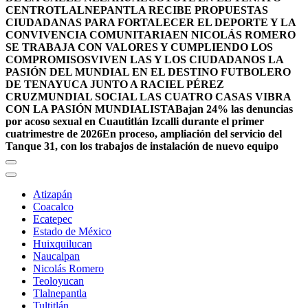
CENTRO
TLALNEPANTLA RECIBE PROPUESTAS
CIUDADANAS PARA FORTALECER EL DEPORTE Y LA
CONVIVENCIA COMUNITARIA
EN NICOLÁS ROMERO
SE TRABAJA CON VALORES Y CUMPLIENDO LOS
COMPROMISOS
VIVEN LAS Y LOS CIUDADANOS LA
PASIÓN DEL MUNDIAL EN EL DESTINO FUTBOLERO
DE TENAYUCA JUNTO A RACIEL PÉREZ
CRUZ
MUNDIAL SOCIAL LAS CUATRO CASAS VIBRA
CON LA PASIÓN MUNDIALISTA
Bajan 24% las denuncias
por acoso sexual en Cuautitlán Izcalli durante el primer
cuatrimestre de 2026
En proceso, ampliación del servicio del
Tanque 31, con los trabajos de instalación de nuevo equipo
Atizapán
Coacalco
Ecatepec
Estado de México
Huixquilucan
Naucalpan
Nicolás Romero
Teoloyucan
Tlalnepantla
Tultitlán