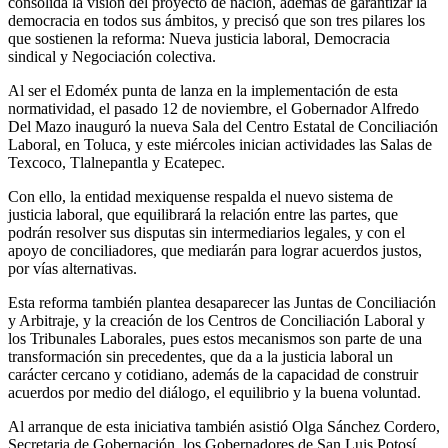
consolida la visión del proyecto de nación, además de garantizar la
democracia en todos sus ámbitos, y precisó que son tres pilares los
que sostienen la reforma: Nueva justicia laboral, Democracia
sindical y Negociación colectiva.
Al ser el Edoméx punta de lanza en la implementación de esta
normatividad, el pasado 12 de noviembre, el Gobernador Alfredo
Del Mazo inauguró la nueva Sala del Centro Estatal de Conciliación
Laboral, en Toluca, y este miércoles inician actividades las Salas de
Texcoco, Tlalnepantla y Ecatepec.
Con ello, la entidad mexiquense respalda el nuevo sistema de
justicia laboral, que equilibrará la relación entre las partes, que
podrán resolver sus disputas sin intermediarios legales, y con el
apoyo de conciliadores, que mediarán para lograr acuerdos justos,
por vías alternativas.
Esta reforma también plantea desaparecer las Juntas de Conciliación
y Arbitraje, y la creación de los Centros de Conciliación Laboral y
los Tribunales Laborales, pues estos mecanismos son parte de una
transformación sin precedentes, que da a la justicia laboral un
carácter cercano y cotidiano, además de la capacidad de construir
acuerdos por medio del diálogo, el equilibrio y la buena voluntad.
Al arranque de esta iniciativa también asistió Olga Sánchez Cordero,
Secretaria de Gobernación, los Gobernadores de San Luis Potosí,