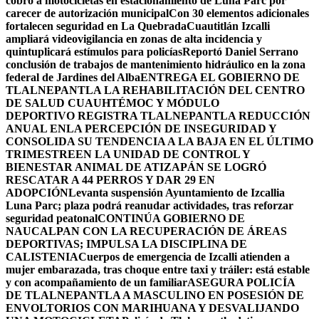
cobro a motocicletas en estacionamiento de Luna Parc por
carecer de autorización municipal
Con 30 elementos adicionales
fortalecen seguridad en La Quebrada
Cuautitlán Izcalli
ampliará videovigilancia en zonas de alta incidencia y
quintuplicará estímulos para policías
Reportó Daniel Serrano
conclusión de trabajos de mantenimiento hidráulico en la zona
federal de Jardines del Alba
ENTREGA EL GOBIERNO DE
TLALNEPANTLA LA REHABILITACIÓN DEL CENTRO
DE SALUD CUAUHTÉMOC Y MÓDULO
DEPORTIVO
REGISTRA TLALNEPANTLA REDUCCIÓN
ANUAL ENLA PERCEPCIÓN DE INSEGURIDAD Y
CONSOLIDA SU TENDENCIA A LA BAJA EN EL ÚLTIMO
TRIMESTRE
EN LA UNIDAD DE CONTROL Y
BIENESTAR ANIMAL DE ATIZAPÁN SE LOGRÓ
RESCATAR A 44 PERROS Y DAR 29 EN
ADOPCIÓN
Levanta suspensión Ayuntamiento de Izcallia
Luna Parc; plaza podrá reanudar actividades, tras reforzar
seguridad peatonal
CONTINÚA GOBIERNO DE
NAUCALPAN CON LA RECUPERACIÓN DE ÁREAS
DEPORTIVAS; IMPULSA LA DISCIPLINA DE
CALISTENIA
Cuerpos de emergencia de Izcalli atienden a
mujer embarazada, tras choque entre taxi y tráiler: está estable
y con acompañamiento de un familiar
ASEGURA POLICÍA
DE TLALNEPANTLA A MASCULINO EN POSESIÓN DE
ENVOLTORIOS CON MARIHUANA Y DESVALIJANDO