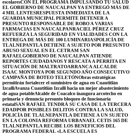
escolares
CON EL PROGRAMA IMPULSANDO TU SALUD
EL GOBIERNO DE NAUCALPAN YA ENTREGÓ MÁS DE
4 MIL LENTES
RESPUESTA INMEDIATA DE LA
GUARDIA MUNICIPAL PERMITE DETENER A
PRESUNTO RESPONSABLE DE ROBO A VARIAS
FARMACIAS EN NAUCALPAN
RACIEL PÉREZ CRUZ
REFUERZA LA SEGURIDAD EN VIALIDADES CON LA
ENTREGA DE MÁS DE 100 LUMINARIAS
POLICÍA DE
TLALNEPANTLA DETIENE A SUJETO POR PRESUNTO
ABUSO SEXUAL EN EL CETRAM SAN
RAFAEL
GOBIERNO DE NAUCALPAN ATIENDE
REPORTES CIUDADANOS Y RESCATA A PERRITA EN
SITUACIÓN DE MALTRATO
ARRANCA ALCALDE
ISAAC MONTOYA POR SEGUNDO AÑO CONSECUTIVO
CAMPAÑA DE BOTEO TELETÓN
Obras estratégicas
permitirán fortalecer el suministro de agua en Cuautitlán
Izcalli
Avanza Cuautitlán Izcalli hacia un mejor abastecimiento
de agua potable
Alcalde de Coacalco inaugura arcotecho en
primaria y denuncia presunto bloqueo de funcionaria
estatal
SAN RAFAEL TENDRÁ SU CASA DE LA TERCERA
EDAD
POR POSIBLES DELITOS CONTRA LA SALUD,
POLICÍA DE TLALNEPANTLA DETIENE A UN SUJETO
EN LA COLONIA REFORMA URBANA
EL CETIS 165 DE
TLALNEPANTLA RECIBE LOS BENEFICIOS DEL
PROGRAMA FEDERAL «LA ESCUELA ES