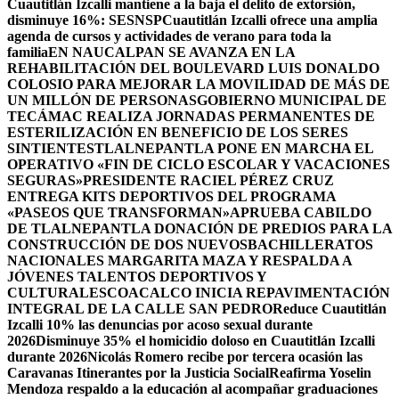
Cuautitlán Izcalli mantiene a la baja el delito de extorsión,
disminuye 16%: SESNSP
Cuautitlán Izcalli ofrece una amplia
agenda de cursos y actividades de verano para toda la
familia
EN NAUCALPAN SE AVANZA EN LA
REHABILITACIÓN DEL BOULEVARD LUIS DONALDO
COLOSIO PARA MEJORAR LA MOVILIDAD DE MÁS DE
UN MILLÓN DE PERSONAS
GOBIERNO MUNICIPAL DE
TECÁMAC REALIZA JORNADAS PERMANENTES DE
ESTERILIZACIÓN EN BENEFICIO DE LOS SERES
SINTIENTES
TLALNEPANTLA PONE EN MARCHA EL
OPERATIVO «FIN DE CICLO ESCOLAR Y VACACIONES
SEGURAS»
PRESIDENTE RACIEL PÉREZ CRUZ
ENTREGA KITS DEPORTIVOS DEL PROGRAMA
«PASEOS QUE TRANSFORMAN»
APRUEBA CABILDO
DE TLALNEPANTLA DONACIÓN DE PREDIOS PARA LA
CONSTRUCCIÓN DE DOS NUEVOSBACHILLERATOS
NACIONALES MARGARITA MAZA Y RESPALDA A
JÓVENES TALENTOS DEPORTIVOS Y
CULTURALES
COACALCO INICIA REPAVIMENTACIÓN
INTEGRAL DE LA CALLE SAN PEDRO
Reduce Cuautitlán
Izcalli 10% las denuncias por acoso sexual durante
2026
Disminuye 35% el homicidio doloso en Cuautitlán Izcalli
durante 2026
Nicolás Romero recibe por tercera ocasión las
Caravanas Itinerantes por la Justicia Social
Reafirma Yoselin
Mendoza respaldo a la educación al acompañar graduaciones