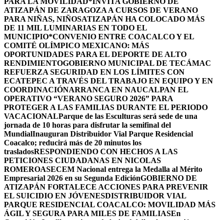
PARA LA MOVILIDAD
*INVITA GOBIERNO DE
ATIZAPÁN DE ZARAGOZA A CURSOS DE VERANO
PARA NIÑAS, NIÑOS
ATIZAPÁN HA COLOCADO MÁS
DE 11 MIL LUMINARIAS EN TODO EL
MUNICIPIO*
CONVENIO ENTRE COACALCO Y EL
COMITÉ OLÍMPICO MEXICANO: MÁS
OPORTUNIDADES PARA EL DEPORTE DE ALTO
RENDIMIENTO
GOBIERNO MUNICIPAL DE TECÁMAC
REFUERZA SEGURIDAD EN LOS LÍMITES CON
ECATEPEC A TRAVÉS DEL TRABAJO EN EQUIPO Y EN
COORDINACIÓN
ARRANCA EN NAUCALPAN EL
OPERATIVO “VERANO SEGURO 2026” PARA
PROTEGER A LAS FAMILIAS DURANTE EL PERIODO
VACACIONAL
Parque de las Esculturas será sede de una
jornada de 10 horas para disfrutar la semifinal del
Mundial
Inauguran Distribuidor Vial Parque Residencial
Coacalco; reducirá más de 20 minutos los
traslados
RESPONDIENDO CON HECHOS A LAS
PETICIONES CIUDADANAS EN NICOLAS
ROMERO
ASECEM Nacional entrega la Medalla al Mérito
Empresarial 2026 en su Segunda Edición
GOBIERNO DE
ATIZAPÁN FORTALECE ACCIONES PARA PREVENIR
EL SUICIDIO EN JÓVENES
DISTRIBUIDOR VIAL
PARQUE RESIDENCIAL COACALCO: MOVILIDAD MÁS
ÁGIL Y SEGURA PARA MILES DE FAMILIAS
En