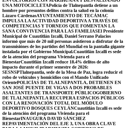
ENVOLTORIOS CON MARIHUANA Y DESVALIJANDO
UNA MOTOCICLETA
Policía de Tlalnepantla detiene a un
hombre por presuntos delitos contra la salud en la colonia
Lázaro Cárdenas
AYUNTAMIENTO DE TECÁMAC
IMPULSA LA ACTIVIDAD DEPORTIVA A TRAVÉS DE
COMPETENCIAS Y TORNEOS QUE FOMENTAN LA
SANA CONVIVENCIA PARA LAS FAMILIAS
El Presidente
Municipal de Cuautitlán Izcalli, Daniel Serrano Palacios
informó que más de 20 mil personas asistieron a disfrutar de la
transmisiónes de los partidos del Mundial en la pantalla gigante
instalada por el Gobierno Municipal.
Cuautitlán Izcalli es sede
de la atención del programa Vivienda para el
Bienestar
Cuautitlán Izcalli reduce 18.4% delitos de alto
impacto durante el primer semestre de 2026:
SESNSP
Tlalnepantla, sede de la Mesa de Paz, logra reducir el
robo de vehículos y homicidios con el Mando Unificado
Oriente
POLICÍAS DE TLALNEPANTLA, ​DETIENEN EN
SAN JOSÉ PUENTE DE VIGAS A DOS PROBABLES
ASALTANTES DE TRANSPORTE PÚBLICO
GOBIERNO
DE TLALNEPANTLA RECUPERA ESPACIOS PÚBLICOS
CON LA RENOVACIÓN TOTAL DEL MÓDULO
DEPORTIVO BOSQUES CEYLÁN
Cuautitlán Izcalli es sede
de la atención del programa Vivienda para el
Bienestar
INAUGURA DAVID SÁNCHEZ
REPAVIMENTACIÓN DEL EJE 3, UNA OBRA CLAVE