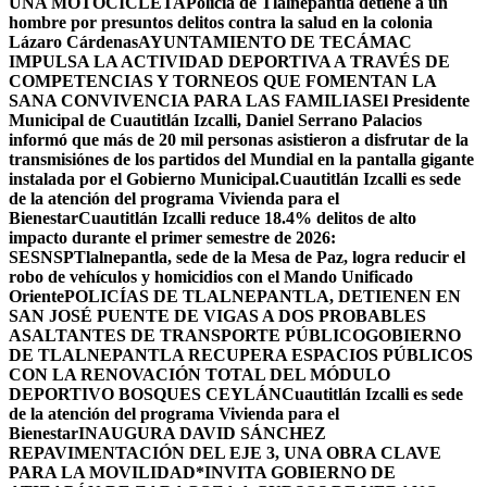
UNA MOTOCICLETA
Policía de Tlalnepantla detiene a un
hombre por presuntos delitos contra la salud en la colonia
Lázaro Cárdenas
AYUNTAMIENTO DE TECÁMAC
IMPULSA LA ACTIVIDAD DEPORTIVA A TRAVÉS DE
COMPETENCIAS Y TORNEOS QUE FOMENTAN LA
SANA CONVIVENCIA PARA LAS FAMILIAS
El Presidente
Municipal de Cuautitlán Izcalli, Daniel Serrano Palacios
informó que más de 20 mil personas asistieron a disfrutar de la
transmisiónes de los partidos del Mundial en la pantalla gigante
instalada por el Gobierno Municipal.
Cuautitlán Izcalli es sede
de la atención del programa Vivienda para el
Bienestar
Cuautitlán Izcalli reduce 18.4% delitos de alto
impacto durante el primer semestre de 2026:
SESNSP
Tlalnepantla, sede de la Mesa de Paz, logra reducir el
robo de vehículos y homicidios con el Mando Unificado
Oriente
POLICÍAS DE TLALNEPANTLA, ​DETIENEN EN
SAN JOSÉ PUENTE DE VIGAS A DOS PROBABLES
ASALTANTES DE TRANSPORTE PÚBLICO
GOBIERNO
DE TLALNEPANTLA RECUPERA ESPACIOS PÚBLICOS
CON LA RENOVACIÓN TOTAL DEL MÓDULO
DEPORTIVO BOSQUES CEYLÁN
Cuautitlán Izcalli es sede
de la atención del programa Vivienda para el
Bienestar
INAUGURA DAVID SÁNCHEZ
REPAVIMENTACIÓN DEL EJE 3, UNA OBRA CLAVE
PARA LA MOVILIDAD
*INVITA GOBIERNO DE