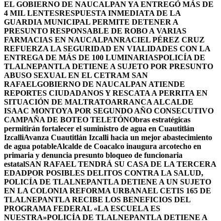
EL GOBIERNO DE NAUCALPAN YA ENTREGÓ MÁS DE
4 MIL LENTES
RESPUESTA INMEDIATA DE LA
GUARDIA MUNICIPAL PERMITE DETENER A
PRESUNTO RESPONSABLE DE ROBO A VARIAS
FARMACIAS EN NAUCALPAN
RACIEL PÉREZ CRUZ
REFUERZA LA SEGURIDAD EN VIALIDADES CON LA
ENTREGA DE MÁS DE 100 LUMINARIAS
POLICÍA DE
TLALNEPANTLA DETIENE A SUJETO POR PRESUNTO
ABUSO SEXUAL EN EL CETRAM SAN
RAFAEL
GOBIERNO DE NAUCALPAN ATIENDE
REPORTES CIUDADANOS Y RESCATA A PERRITA EN
SITUACIÓN DE MALTRATO
ARRANCA ALCALDE
ISAAC MONTOYA POR SEGUNDO AÑO CONSECUTIVO
CAMPAÑA DE BOTEO TELETÓN
Obras estratégicas
permitirán fortalecer el suministro de agua en Cuautitlán
Izcalli
Avanza Cuautitlán Izcalli hacia un mejor abastecimiento
de agua potable
Alcalde de Coacalco inaugura arcotecho en
primaria y denuncia presunto bloqueo de funcionaria
estatal
SAN RAFAEL TENDRÁ SU CASA DE LA TERCERA
EDAD
POR POSIBLES DELITOS CONTRA LA SALUD,
POLICÍA DE TLALNEPANTLA DETIENE A UN SUJETO
EN LA COLONIA REFORMA URBANA
EL CETIS 165 DE
TLALNEPANTLA RECIBE LOS BENEFICIOS DEL
PROGRAMA FEDERAL «LA ESCUELA ES
NUESTRA»
POLICÍA DE TLALNEPANTLA DETIENE A