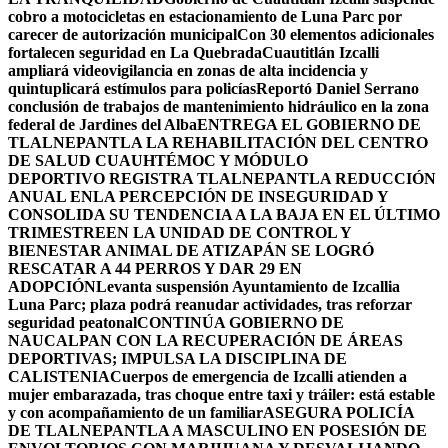
cobro a motocicletas en estacionamiento de Luna Parc por
carecer de autorización municipal
Con 30 elementos adicionales
fortalecen seguridad en La Quebrada
Cuautitlán Izcalli
ampliará videovigilancia en zonas de alta incidencia y
quintuplicará estímulos para policías
Reportó Daniel Serrano
conclusión de trabajos de mantenimiento hidráulico en la zona
federal de Jardines del Alba
ENTREGA EL GOBIERNO DE
TLALNEPANTLA LA REHABILITACIÓN DEL CENTRO
DE SALUD CUAUHTÉMOC Y MÓDULO
DEPORTIVO
REGISTRA TLALNEPANTLA REDUCCIÓN
ANUAL ENLA PERCEPCIÓN DE INSEGURIDAD Y
CONSOLIDA SU TENDENCIA A LA BAJA EN EL ÚLTIMO
TRIMESTRE
EN LA UNIDAD DE CONTROL Y
BIENESTAR ANIMAL DE ATIZAPÁN SE LOGRÓ
RESCATAR A 44 PERROS Y DAR 29 EN
ADOPCIÓN
Levanta suspensión Ayuntamiento de Izcallia
Luna Parc; plaza podrá reanudar actividades, tras reforzar
seguridad peatonal
CONTINÚA GOBIERNO DE
NAUCALPAN CON LA RECUPERACIÓN DE ÁREAS
DEPORTIVAS; IMPULSA LA DISCIPLINA DE
CALISTENIA
Cuerpos de emergencia de Izcalli atienden a
mujer embarazada, tras choque entre taxi y tráiler: está estable
y con acompañamiento de un familiar
ASEGURA POLICÍA
DE TLALNEPANTLA A MASCULINO EN POSESIÓN DE