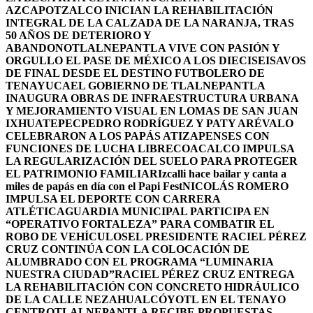
AZCAPOTZALCO INICIAN LA REHABILITACIÓN
INTEGRAL DE LA CALZADA DE LA NARANJA, TRAS
50 AÑOS DE DETERIORO Y
ABANDONO
TLALNEPANTLA VIVE CON PASIÓN Y
ORGULLO EL PASE DE MÉXICO A LOS DIECISEISAVOS
DE FINAL DESDE EL DESTINO FUTBOLERO DE
TENAYUCA
EL GOBIERNO DE TLALNEPANTLA
INAUGURA OBRAS DE INFRAESTRUCTURA URBANA
Y MEJORAMIENTO VISUAL EN LOMAS DE SAN JUAN
IXHUATEPEC
PEDRO RODRÍGUEZ Y PATY ARÉVALO
CELEBRARON A LOS PAPÁS ATIZAPENSES CON
FUNCIONES DE LUCHA LIBRE
COACALCO IMPULSA
LA REGULARIZACIÓN DEL SUELO PARA PROTEGER
EL PATRIMONIO FAMILIAR
Izcalli hace bailar y canta a
miles de papás en día con el Papi Fest
NICOLÁS ROMERO
IMPULSA EL DEPORTE CON CARRERA
ATLÉTICA
GUARDIA MUNICIPAL PARTICIPA EN
“OPERATIVO FORTALEZA” PARA COMBATIR EL
ROBO DE VEHÍCULOS
EL PRESIDENTE RACIEL PÉREZ
CRUZ CONTINÚA CON LA COLOCACIÓN DE
ALUMBRADO CON EL PROGRAMA “LUMINARIA
NUESTRA CIUDAD”
RACIEL PÉREZ CRUZ ENTREGA
LA REHABILITACIÓN CON CONCRETO HIDRÁULICO
DE LA CALLE NEZAHUALCÓYOTL EN EL TENAYO
CENTRO
TLALNEPANTLA RECIBE PROPUESTAS