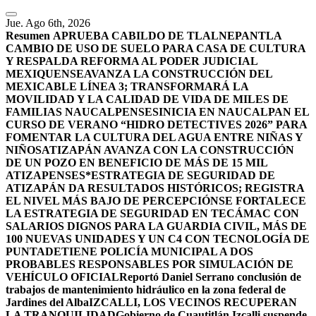
Jue. Ago 6th, 2026
Resumen
APRUEBA CABILDO DE TLALNEPANTLA
CAMBIO DE USO DE SUELO PARA CASA DE CULTURA
Y RESPALDA REFORMA AL PODER JUDICIAL
MEXIQUENSE
AVANZA LA CONSTRUCCIÓN DEL
MEXICABLE LÍNEA 3; TRANSFORMARÁ LA
MOVILIDAD Y LA CALIDAD DE VIDA DE MILES DE
FAMILIAS NAUCALPENSES
INICIA EN NAUCALPAN EL
CURSO DE VERANO “HIDRO DETECTIVES 2026” PARA
FOMENTAR LA CULTURA DEL AGUA ENTRE NIÑAS Y
NIÑOS
ATIZAPÁN AVANZA CON LA CONSTRUCCIÓN
DE UN POZO EN BENEFICIO DE MÁS DE 15 MIL
ATIZAPENSES
*ESTRATEGIA DE SEGURIDAD DE
ATIZAPÁN DA RESULTADOS HISTÓRICOS; REGISTRA
EL NIVEL MÁS BAJO DE PERCEPCIÓN
SE FORTALECE
LA ESTRATEGIA DE SEGURIDAD EN TECÁMAC CON
SALARIOS DIGNOS PARA LA GUARDIA CIVIL, MÁS DE
100 NUEVAS UNIDADES Y UN C4 CON TECNOLOGÍA DE
PUNTA
DETIENE POLICÍA MUNICIPAL A DOS
PROBABLES RESPONSABLES POR SIMULACIÓN DE
VEHÍCULO OFICIAL
Reportó Daniel Serrano conclusión de
trabajos de mantenimiento hidráulico en la zona federal de
Jardines del Alba
IZCALLI, LOS VECINOS RECUPERAN
LA TRANQUILIDAD
Gobierno de Cuautitlán Izcalli suspende