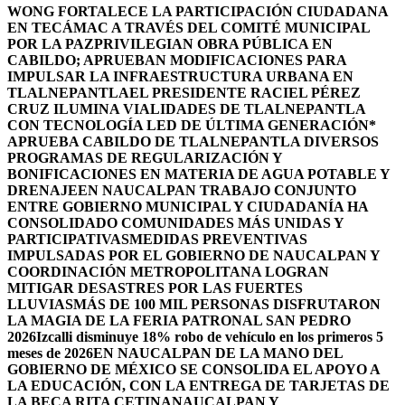
WONG FORTALECE LA PARTICIPACIÓN CIUDADANA
EN TECÁMAC A TRAVÉS DEL COMITÉ MUNICIPAL
POR LA PAZ
PRIVILEGIAN OBRA PÚBLICA EN
CABILDO; APRUEBAN MODIFICACIONES PARA
IMPULSAR LA INFRAESTRUCTURA URBANA EN
TLALNEPANTLA
EL PRESIDENTE RACIEL PÉREZ
CRUZ ILUMINA VIALIDADES DE TLALNEPANTLA
CON TECNOLOGÍA LED DE ÚLTIMA GENERACIÓN*
APRUEBA CABILDO DE TLALNEPANTLA DIVERSOS
PROGRAMAS DE REGULARIZACIÓN Y
BONIFICACIONES EN MATERIA DE AGUA POTABLE Y
DRENAJE
EN NAUCALPAN TRABAJO CONJUNTO
ENTRE GOBIERNO MUNICIPAL Y CIUDADANÍA HA
CONSOLIDADO COMUNIDADES MÁS UNIDAS Y
PARTICIPATIVAS
MEDIDAS PREVENTIVAS
IMPULSADAS POR EL GOBIERNO DE NAUCALPAN Y
COORDINACIÓN METROPOLITANA LOGRAN
MITIGAR DESASTRES POR LAS FUERTES
LLUVIAS
MÁS DE 100 MIL PERSONAS DISFRUTARON
LA MAGIA DE LA FERIA PATRONAL SAN PEDRO
2026
Izcalli disminuye 18% robo de vehículo en los primeros 5
meses de 2026
EN NAUCALPAN DE LA MANO DEL
GOBIERNO DE MÉXICO SE CONSOLIDA EL APOYO A
LA EDUCACIÓN, CON LA ENTREGA DE TARJETAS DE
LA BECA RITA CETINA
NAUCALPAN Y