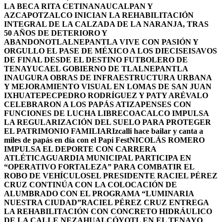
LA BECA RITA CETINA
NAUCALPAN Y
AZCAPOTZALCO INICIAN LA REHABILITACIÓN
INTEGRAL DE LA CALZADA DE LA NARANJA, TRAS
50 AÑOS DE DETERIORO Y
ABANDONO
TLALNEPANTLA VIVE CON PASIÓN Y
ORGULLO EL PASE DE MÉXICO A LOS DIECISEISAVOS
DE FINAL DESDE EL DESTINO FUTBOLERO DE
TENAYUCA
EL GOBIERNO DE TLALNEPANTLA
INAUGURA OBRAS DE INFRAESTRUCTURA URBANA
Y MEJORAMIENTO VISUAL EN LOMAS DE SAN JUAN
IXHUATEPEC
PEDRO RODRÍGUEZ Y PATY ARÉVALO
CELEBRARON A LOS PAPÁS ATIZAPENSES CON
FUNCIONES DE LUCHA LIBRE
COACALCO IMPULSA
LA REGULARIZACIÓN DEL SUELO PARA PROTEGER
EL PATRIMONIO FAMILIAR
Izcalli hace bailar y canta a
miles de papás en día con el Papi Fest
NICOLÁS ROMERO
IMPULSA EL DEPORTE CON CARRERA
ATLÉTICA
GUARDIA MUNICIPAL PARTICIPA EN
“OPERATIVO FORTALEZA” PARA COMBATIR EL
ROBO DE VEHÍCULOS
EL PRESIDENTE RACIEL PÉREZ
CRUZ CONTINÚA CON LA COLOCACIÓN DE
ALUMBRADO CON EL PROGRAMA “LUMINARIA
NUESTRA CIUDAD”
RACIEL PÉREZ CRUZ ENTREGA
LA REHABILITACIÓN CON CONCRETO HIDRÁULICO
DE LA CALLE NEZAHUALCÓYOTL EN EL TENAYO