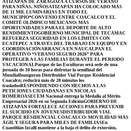
ATIZAPÁN DE ZARAGOZA A CURSOS DE VERANO
PARA NIÑAS, NIÑOS
ATIZAPÁN HA COLOCADO MÁS
DE 11 MIL LUMINARIAS EN TODO EL
MUNICIPIO*
CONVENIO ENTRE COACALCO Y EL
COMITÉ OLÍMPICO MEXICANO: MÁS
OPORTUNIDADES PARA EL DEPORTE DE ALTO
RENDIMIENTO
GOBIERNO MUNICIPAL DE TECÁMAC
REFUERZA SEGURIDAD EN LOS LÍMITES CON
ECATEPEC A TRAVÉS DEL TRABAJO EN EQUIPO Y EN
COORDINACIÓN
ARRANCA EN NAUCALPAN EL
OPERATIVO “VERANO SEGURO 2026” PARA
PROTEGER A LAS FAMILIAS DURANTE EL PERIODO
VACACIONAL
Parque de las Esculturas será sede de una
jornada de 10 horas para disfrutar la semifinal del
Mundial
Inauguran Distribuidor Vial Parque Residencial
Coacalco; reducirá más de 20 minutos los
traslados
RESPONDIENDO CON HECHOS A LAS
PETICIONES CIUDADANAS EN NICOLAS
ROMERO
ASECEM Nacional entrega la Medalla al Mérito
Empresarial 2026 en su Segunda Edición
GOBIERNO DE
ATIZAPÁN FORTALECE ACCIONES PARA PREVENIR
EL SUICIDIO EN JÓVENES
DISTRIBUIDOR VIAL
PARQUE RESIDENCIAL COACALCO: MOVILIDAD MÁS
ÁGIL Y SEGURA PARA MILES DE FAMILIAS
En
Cuautitlán Izcalli mantiene a la baja el delito de extorsión,