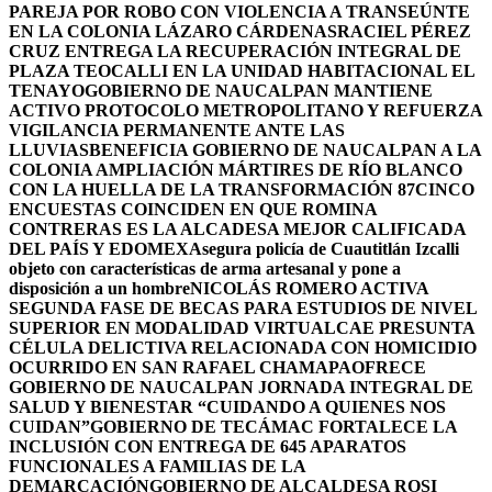
PAREJA POR ROBO CON VIOLENCIA A TRANSEÚNTE
EN LA COLONIA LÁZARO CÁRDENAS
RACIEL PÉREZ
CRUZ ENTREGA LA RECUPERACIÓN INTEGRAL DE
PLAZA TEOCALLI EN LA UNIDAD HABITACIONAL EL
TENAYO
GOBIERNO DE NAUCALPAN MANTIENE
ACTIVO PROTOCOLO METROPOLITANO Y REFUERZA
VIGILANCIA PERMANENTE ANTE LAS
LLUVIAS
BENEFICIA GOBIERNO DE NAUCALPAN A LA
COLONIA AMPLIACIÓN MÁRTIRES DE RÍO BLANCO
CON LA HUELLA DE LA TRANSFORMACIÓN 87
CINCO
ENCUESTAS COINCIDEN EN QUE ROMINA
CONTRERAS ES LA ALCADESA MEJOR CALIFICADA
DEL PAÍS Y EDOMEX
Asegura policía de Cuautitlán Izcalli
objeto con características de arma artesanal y pone a
disposición a un hombre
NICOLÁS ROMERO ACTIVA
SEGUNDA FASE DE BECAS PARA ESTUDIOS DE NIVEL
SUPERIOR EN MODALIDAD VIRTUAL
CAE PRESUNTA
CÉLULA DELICTIVA RELACIONADA CON HOMICIDIO
OCURRIDO EN SAN RAFAEL CHAMAPA
OFRECE
GOBIERNO DE NAUCALPAN JORNADA INTEGRAL DE
SALUD Y BIENESTAR “CUIDANDO A QUIENES NOS
CUIDAN”
GOBIERNO DE TECÁMAC FORTALECE LA
INCLUSIÓN CON ENTREGA DE 645 APARATOS
FUNCIONALES A FAMILIAS DE LA
DEMARCACIÓN
GOBIERNO DE ALCALDESA ROSI