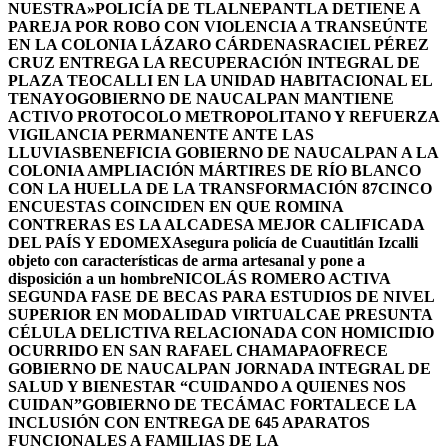
NUESTRA»
POLICÍA DE TLALNEPANTLA DETIENE A
PAREJA POR ROBO CON VIOLENCIA A TRANSEÚNTE
EN LA COLONIA LÁZARO CÁRDENAS
RACIEL PÉREZ
CRUZ ENTREGA LA RECUPERACIÓN INTEGRAL DE
PLAZA TEOCALLI EN LA UNIDAD HABITACIONAL EL
TENAYO
GOBIERNO DE NAUCALPAN MANTIENE
ACTIVO PROTOCOLO METROPOLITANO Y REFUERZA
VIGILANCIA PERMANENTE ANTE LAS
LLUVIAS
BENEFICIA GOBIERNO DE NAUCALPAN A LA
COLONIA AMPLIACIÓN MÁRTIRES DE RÍO BLANCO
CON LA HUELLA DE LA TRANSFORMACIÓN 87
CINCO
ENCUESTAS COINCIDEN EN QUE ROMINA
CONTRERAS ES LA ALCADESA MEJOR CALIFICADA
DEL PAÍS Y EDOMEX
Asegura policía de Cuautitlán Izcalli
objeto con características de arma artesanal y pone a
disposición a un hombre
NICOLÁS ROMERO ACTIVA
SEGUNDA FASE DE BECAS PARA ESTUDIOS DE NIVEL
SUPERIOR EN MODALIDAD VIRTUAL
CAE PRESUNTA
CÉLULA DELICTIVA RELACIONADA CON HOMICIDIO
OCURRIDO EN SAN RAFAEL CHAMAPA
OFRECE
GOBIERNO DE NAUCALPAN JORNADA INTEGRAL DE
SALUD Y BIENESTAR “CUIDANDO A QUIENES NOS
CUIDAN”
GOBIERNO DE TECÁMAC FORTALECE LA
INCLUSIÓN CON ENTREGA DE 645 APARATOS
FUNCIONALES A FAMILIAS DE LA