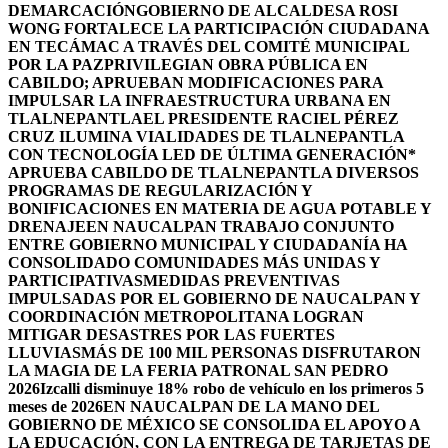
DEMARCACIÓN
GOBIERNO DE ALCALDESA ROSI
WONG FORTALECE LA PARTICIPACIÓN CIUDADANA
EN TECÁMAC A TRAVÉS DEL COMITÉ MUNICIPAL
POR LA PAZ
PRIVILEGIAN OBRA PÚBLICA EN
CABILDO; APRUEBAN MODIFICACIONES PARA
IMPULSAR LA INFRAESTRUCTURA URBANA EN
TLALNEPANTLA
EL PRESIDENTE RACIEL PÉREZ
CRUZ ILUMINA VIALIDADES DE TLALNEPANTLA
CON TECNOLOGÍA LED DE ÚLTIMA GENERACIÓN*
APRUEBA CABILDO DE TLALNEPANTLA DIVERSOS
PROGRAMAS DE REGULARIZACIÓN Y
BONIFICACIONES EN MATERIA DE AGUA POTABLE Y
DRENAJE
EN NAUCALPAN TRABAJO CONJUNTO
ENTRE GOBIERNO MUNICIPAL Y CIUDADANÍA HA
CONSOLIDADO COMUNIDADES MÁS UNIDAS Y
PARTICIPATIVAS
MEDIDAS PREVENTIVAS
IMPULSADAS POR EL GOBIERNO DE NAUCALPAN Y
COORDINACIÓN METROPOLITANA LOGRAN
MITIGAR DESASTRES POR LAS FUERTES
LLUVIAS
MÁS DE 100 MIL PERSONAS DISFRUTARON
LA MAGIA DE LA FERIA PATRONAL SAN PEDRO
2026
Izcalli disminuye 18% robo de vehículo en los primeros 5
meses de 2026
EN NAUCALPAN DE LA MANO DEL
GOBIERNO DE MÉXICO SE CONSOLIDA EL APOYO A
LA EDUCACIÓN, CON LA ENTREGA DE TARJETAS DE