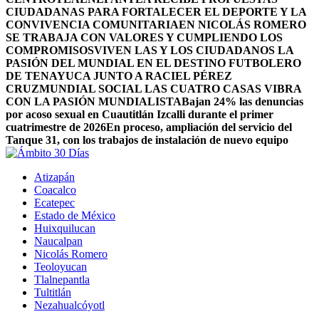
CIUDADANAS PARA FORTALECER EL DEPORTE Y LA
CONVIVENCIA COMUNITARIA
EN NICOLÁS ROMERO
SE TRABAJA CON VALORES Y CUMPLIENDO LOS
COMPROMISOS
VIVEN LAS Y LOS CIUDADANOS LA
PASIÓN DEL MUNDIAL EN EL DESTINO FUTBOLERO
DE TENAYUCA JUNTO A RACIEL PÉREZ
CRUZ
MUNDIAL SOCIAL LAS CUATRO CASAS VIBRA
CON LA PASIÓN MUNDIALISTA
Bajan 24% las denuncias
por acoso sexual en Cuautitlán Izcalli durante el primer
cuatrimestre de 2026
En proceso, ampliación del servicio del
Tanque 31, con los trabajos de instalación de nuevo equipo
Atizapán
Coacalco
Ecatepec
Estado de México
Huixquilucan
Naucalpan
Nicolás Romero
Teoloyucan
Tlalnepantla
Tultitlán
Nezahualcóyotl