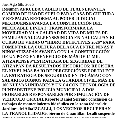
Saltar
Jue. Ago 6th, 2026
al
Resumen
APRUEBA CABILDO DE TLALNEPANTLA
contenido
CAMBIO DE USO DE SUELO PARA CASA DE CULTURA
Y RESPALDA REFORMA AL PODER JUDICIAL
MEXIQUENSE
AVANZA LA CONSTRUCCIÓN DEL
MEXICABLE LÍNEA 3; TRANSFORMARÁ LA
MOVILIDAD Y LA CALIDAD DE VIDA DE MILES DE
FAMILIAS NAUCALPENSES
INICIA EN NAUCALPAN EL
CURSO DE VERANO “HIDRO DETECTIVES 2026” PARA
FOMENTAR LA CULTURA DEL AGUA ENTRE NIÑAS Y
NIÑOS
ATIZAPÁN AVANZA CON LA CONSTRUCCIÓN
DE UN POZO EN BENEFICIO DE MÁS DE 15 MIL
ATIZAPENSES
*ESTRATEGIA DE SEGURIDAD DE
ATIZAPÁN DA RESULTADOS HISTÓRICOS; REGISTRA
EL NIVEL MÁS BAJO DE PERCEPCIÓN
SE FORTALECE
LA ESTRATEGIA DE SEGURIDAD EN TECÁMAC CON
SALARIOS DIGNOS PARA LA GUARDIA CIVIL, MÁS DE
100 NUEVAS UNIDADES Y UN C4 CON TECNOLOGÍA DE
PUNTA
DETIENE POLICÍA MUNICIPAL A DOS
PROBABLES RESPONSABLES POR SIMULACIÓN DE
VEHÍCULO OFICIAL
Reportó Daniel Serrano conclusión de
trabajos de mantenimiento hidráulico en la zona federal de
Jardines del Alba
IZCALLI, LOS VECINOS RECUPERAN
LA TRANQUILIDAD
Gobierno de Cuautitlán Izcalli suspende