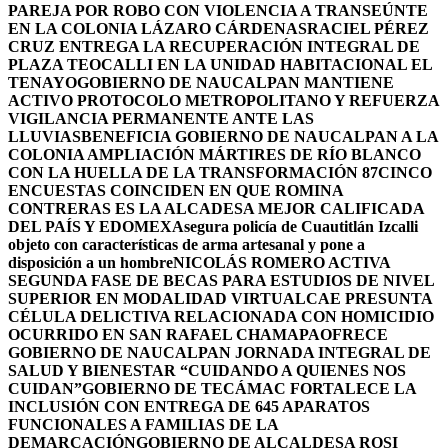
PAREJA POR ROBO CON VIOLENCIA A TRANSEÚNTE
EN LA COLONIA LÁZARO CÁRDENAS
RACIEL PÉREZ
CRUZ ENTREGA LA RECUPERACIÓN INTEGRAL DE
PLAZA TEOCALLI EN LA UNIDAD HABITACIONAL EL
TENAYO
GOBIERNO DE NAUCALPAN MANTIENE
ACTIVO PROTOCOLO METROPOLITANO Y REFUERZA
VIGILANCIA PERMANENTE ANTE LAS
LLUVIAS
BENEFICIA GOBIERNO DE NAUCALPAN A LA
COLONIA AMPLIACIÓN MÁRTIRES DE RÍO BLANCO
CON LA HUELLA DE LA TRANSFORMACIÓN 87
CINCO
ENCUESTAS COINCIDEN EN QUE ROMINA
CONTRERAS ES LA ALCADESA MEJOR CALIFICADA
DEL PAÍS Y EDOMEX
Asegura policía de Cuautitlán Izcalli
objeto con características de arma artesanal y pone a
disposición a un hombre
NICOLÁS ROMERO ACTIVA
SEGUNDA FASE DE BECAS PARA ESTUDIOS DE NIVEL
SUPERIOR EN MODALIDAD VIRTUAL
CAE PRESUNTA
CÉLULA DELICTIVA RELACIONADA CON HOMICIDIO
OCURRIDO EN SAN RAFAEL CHAMAPA
OFRECE
GOBIERNO DE NAUCALPAN JORNADA INTEGRAL DE
SALUD Y BIENESTAR “CUIDANDO A QUIENES NOS
CUIDAN”
GOBIERNO DE TECÁMAC FORTALECE LA
INCLUSIÓN CON ENTREGA DE 645 APARATOS
FUNCIONALES A FAMILIAS DE LA
DEMARCACIÓN
GOBIERNO DE ALCALDESA ROSI