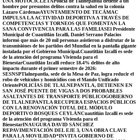
UNA MOTOCICLETA
Policía de Tlalnepantla detiene a un
hombre por presuntos delitos contra la salud en la colonia
Lázaro Cárdenas
AYUNTAMIENTO DE TECÁMAC
IMPULSA LA ACTIVIDAD DEPORTIVA A TRAVÉS DE
COMPETENCIAS Y TORNEOS QUE FOMENTAN LA
SANA CONVIVENCIA PARA LAS FAMILIAS
El Presidente
Municipal de Cuautitlán Izcalli, Daniel Serrano Palacios
informó que más de 20 mil personas asistieron a disfrutar de la
transmisiónes de los partidos del Mundial en la pantalla gigante
instalada por el Gobierno Municipal.
Cuautitlán Izcalli es sede
de la atención del programa Vivienda para el
Bienestar
Cuautitlán Izcalli reduce 18.4% delitos de alto
impacto durante el primer semestre de 2026:
SESNSP
Tlalnepantla, sede de la Mesa de Paz, logra reducir el
robo de vehículos y homicidios con el Mando Unificado
Oriente
POLICÍAS DE TLALNEPANTLA, ​DETIENEN EN
SAN JOSÉ PUENTE DE VIGAS A DOS PROBABLES
ASALTANTES DE TRANSPORTE PÚBLICO
GOBIERNO
DE TLALNEPANTLA RECUPERA ESPACIOS PÚBLICOS
CON LA RENOVACIÓN TOTAL DEL MÓDULO
DEPORTIVO BOSQUES CEYLÁN
Cuautitlán Izcalli es sede
de la atención del programa Vivienda para el
Bienestar
INAUGURA DAVID SÁNCHEZ
REPAVIMENTACIÓN DEL EJE 3, UNA OBRA CLAVE
PARA LA MOVILIDAD
*INVITA GOBIERNO DE