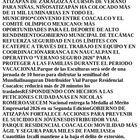
ATIZAPÁN DE ZARAGOZA A CURSOS DE VERANO
PARA NIÑAS, NIÑOS
ATIZAPÁN HA COLOCADO MÁS
DE 11 MIL LUMINARIAS EN TODO EL
MUNICIPIO*
CONVENIO ENTRE COACALCO Y EL
COMITÉ OLÍMPICO MEXICANO: MÁS
OPORTUNIDADES PARA EL DEPORTE DE ALTO
RENDIMIENTO
GOBIERNO MUNICIPAL DE TECÁMAC
REFUERZA SEGURIDAD EN LOS LÍMITES CON
ECATEPEC A TRAVÉS DEL TRABAJO EN EQUIPO Y EN
COORDINACIÓN
ARRANCA EN NAUCALPAN EL
OPERATIVO “VERANO SEGURO 2026” PARA
PROTEGER A LAS FAMILIAS DURANTE EL PERIODO
VACACIONAL
Parque de las Esculturas será sede de una
jornada de 10 horas para disfrutar la semifinal del
Mundial
Inauguran Distribuidor Vial Parque Residencial
Coacalco; reducirá más de 20 minutos los
traslados
RESPONDIENDO CON HECHOS A LAS
PETICIONES CIUDADANAS EN NICOLAS
ROMERO
ASECEM Nacional entrega la Medalla al Mérito
Empresarial 2026 en su Segunda Edición
GOBIERNO DE
ATIZAPÁN FORTALECE ACCIONES PARA PREVENIR
EL SUICIDIO EN JÓVENES
DISTRIBUIDOR VIAL
PARQUE RESIDENCIAL COACALCO: MOVILIDAD MÁS
ÁGIL Y SEGURA PARA MILES DE FAMILIAS
En
Cuautitlán Izcalli mantiene a la baja el delito de extorsión,