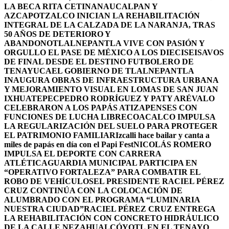
LA BECA RITA CETINA
NAUCALPAN Y
AZCAPOTZALCO INICIAN LA REHABILITACIÓN
INTEGRAL DE LA CALZADA DE LA NARANJA, TRAS
50 AÑOS DE DETERIORO Y
ABANDONO
TLALNEPANTLA VIVE CON PASIÓN Y
ORGULLO EL PASE DE MÉXICO A LOS DIECISEISAVOS
DE FINAL DESDE EL DESTINO FUTBOLERO DE
TENAYUCA
EL GOBIERNO DE TLALNEPANTLA
INAUGURA OBRAS DE INFRAESTRUCTURA URBANA
Y MEJORAMIENTO VISUAL EN LOMAS DE SAN JUAN
IXHUATEPEC
PEDRO RODRÍGUEZ Y PATY ARÉVALO
CELEBRARON A LOS PAPÁS ATIZAPENSES CON
FUNCIONES DE LUCHA LIBRE
COACALCO IMPULSA
LA REGULARIZACIÓN DEL SUELO PARA PROTEGER
EL PATRIMONIO FAMILIAR
Izcalli hace bailar y canta a
miles de papás en día con el Papi Fest
NICOLÁS ROMERO
IMPULSA EL DEPORTE CON CARRERA
ATLÉTICA
GUARDIA MUNICIPAL PARTICIPA EN
“OPERATIVO FORTALEZA” PARA COMBATIR EL
ROBO DE VEHÍCULOS
EL PRESIDENTE RACIEL PÉREZ
CRUZ CONTINÚA CON LA COLOCACIÓN DE
ALUMBRADO CON EL PROGRAMA “LUMINARIA
NUESTRA CIUDAD”
RACIEL PÉREZ CRUZ ENTREGA
LA REHABILITACIÓN CON CONCRETO HIDRÁULICO
DE LA CALLE NEZAHUALCÓYOTL EN EL TENAYO