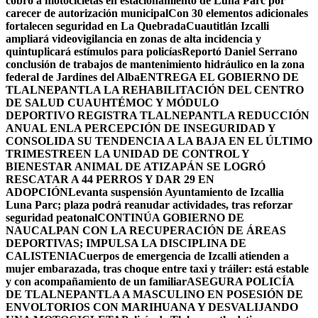
cobro a motocicletas en estacionamiento de Luna Parc por
carecer de autorización municipal
Con 30 elementos adicionales
fortalecen seguridad en La Quebrada
Cuautitlán Izcalli
ampliará videovigilancia en zonas de alta incidencia y
quintuplicará estímulos para policías
Reportó Daniel Serrano
conclusión de trabajos de mantenimiento hidráulico en la zona
federal de Jardines del Alba
ENTREGA EL GOBIERNO DE
TLALNEPANTLA LA REHABILITACIÓN DEL CENTRO
DE SALUD CUAUHTÉMOC Y MÓDULO
DEPORTIVO
REGISTRA TLALNEPANTLA REDUCCIÓN
ANUAL ENLA PERCEPCIÓN DE INSEGURIDAD Y
CONSOLIDA SU TENDENCIA A LA BAJA EN EL ÚLTIMO
TRIMESTRE
EN LA UNIDAD DE CONTROL Y
BIENESTAR ANIMAL DE ATIZAPÁN SE LOGRÓ
RESCATAR A 44 PERROS Y DAR 29 EN
ADOPCIÓN
Levanta suspensión Ayuntamiento de Izcallia
Luna Parc; plaza podrá reanudar actividades, tras reforzar
seguridad peatonal
CONTINÚA GOBIERNO DE
NAUCALPAN CON LA RECUPERACIÓN DE ÁREAS
DEPORTIVAS; IMPULSA LA DISCIPLINA DE
CALISTENIA
Cuerpos de emergencia de Izcalli atienden a
mujer embarazada, tras choque entre taxi y tráiler: está estable
y con acompañamiento de un familiar
ASEGURA POLICÍA
DE TLALNEPANTLA A MASCULINO EN POSESIÓN DE
ENVOLTORIOS CON MARIHUANA Y DESVALIJANDO