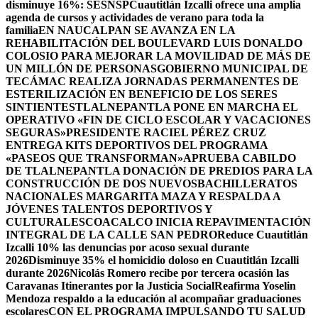
disminuye 16%: SESNSP
Cuautitlán Izcalli ofrece una amplia
agenda de cursos y actividades de verano para toda la
familia
EN NAUCALPAN SE AVANZA EN LA
REHABILITACIÓN DEL BOULEVARD LUIS DONALDO
COLOSIO PARA MEJORAR LA MOVILIDAD DE MÁS DE
UN MILLÓN DE PERSONAS
GOBIERNO MUNICIPAL DE
TECÁMAC REALIZA JORNADAS PERMANENTES DE
ESTERILIZACIÓN EN BENEFICIO DE LOS SERES
SINTIENTES
TLALNEPANTLA PONE EN MARCHA EL
OPERATIVO «FIN DE CICLO ESCOLAR Y VACACIONES
SEGURAS»
PRESIDENTE RACIEL PÉREZ CRUZ
ENTREGA KITS DEPORTIVOS DEL PROGRAMA
«PASEOS QUE TRANSFORMAN»
APRUEBA CABILDO
DE TLALNEPANTLA DONACIÓN DE PREDIOS PARA LA
CONSTRUCCIÓN DE DOS NUEVOSBACHILLERATOS
NACIONALES MARGARITA MAZA Y RESPALDA A
JÓVENES TALENTOS DEPORTIVOS Y
CULTURALES
COACALCO INICIA REPAVIMENTACIÓN
INTEGRAL DE LA CALLE SAN PEDRO
Reduce Cuautitlán
Izcalli 10% las denuncias por acoso sexual durante
2026
Disminuye 35% el homicidio doloso en Cuautitlán Izcalli
durante 2026
Nicolás Romero recibe por tercera ocasión las
Caravanas Itinerantes por la Justicia Social
Reafirma Yoselin
Mendoza respaldo a la educación al acompañar graduaciones
escolares
CON EL PROGRAMA IMPULSANDO TU SALUD