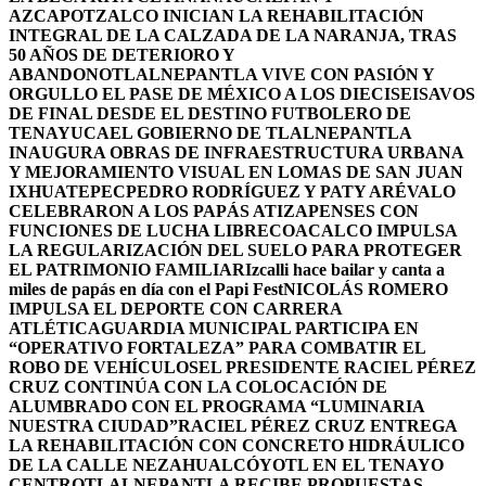
AZCAPOTZALCO INICIAN LA REHABILITACIÓN
INTEGRAL DE LA CALZADA DE LA NARANJA, TRAS
50 AÑOS DE DETERIORO Y
ABANDONO
TLALNEPANTLA VIVE CON PASIÓN Y
ORGULLO EL PASE DE MÉXICO A LOS DIECISEISAVOS
DE FINAL DESDE EL DESTINO FUTBOLERO DE
TENAYUCA
EL GOBIERNO DE TLALNEPANTLA
INAUGURA OBRAS DE INFRAESTRUCTURA URBANA
Y MEJORAMIENTO VISUAL EN LOMAS DE SAN JUAN
IXHUATEPEC
PEDRO RODRÍGUEZ Y PATY ARÉVALO
CELEBRARON A LOS PAPÁS ATIZAPENSES CON
FUNCIONES DE LUCHA LIBRE
COACALCO IMPULSA
LA REGULARIZACIÓN DEL SUELO PARA PROTEGER
EL PATRIMONIO FAMILIAR
Izcalli hace bailar y canta a
miles de papás en día con el Papi Fest
NICOLÁS ROMERO
IMPULSA EL DEPORTE CON CARRERA
ATLÉTICA
GUARDIA MUNICIPAL PARTICIPA EN
“OPERATIVO FORTALEZA” PARA COMBATIR EL
ROBO DE VEHÍCULOS
EL PRESIDENTE RACIEL PÉREZ
CRUZ CONTINÚA CON LA COLOCACIÓN DE
ALUMBRADO CON EL PROGRAMA “LUMINARIA
NUESTRA CIUDAD”
RACIEL PÉREZ CRUZ ENTREGA
LA REHABILITACIÓN CON CONCRETO HIDRÁULICO
DE LA CALLE NEZAHUALCÓYOTL EN EL TENAYO
CENTRO
TLALNEPANTLA RECIBE PROPUESTAS