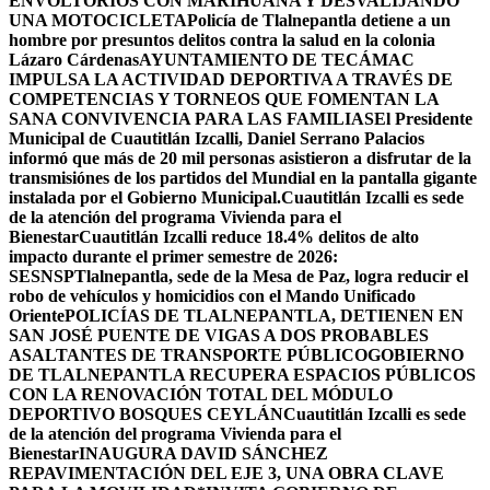
ENVOLTORIOS CON MARIHUANA Y DESVALIJANDO
UNA MOTOCICLETA
Policía de Tlalnepantla detiene a un
hombre por presuntos delitos contra la salud en la colonia
Lázaro Cárdenas
AYUNTAMIENTO DE TECÁMAC
IMPULSA LA ACTIVIDAD DEPORTIVA A TRAVÉS DE
COMPETENCIAS Y TORNEOS QUE FOMENTAN LA
SANA CONVIVENCIA PARA LAS FAMILIAS
El Presidente
Municipal de Cuautitlán Izcalli, Daniel Serrano Palacios
informó que más de 20 mil personas asistieron a disfrutar de la
transmisiónes de los partidos del Mundial en la pantalla gigante
instalada por el Gobierno Municipal.
Cuautitlán Izcalli es sede
de la atención del programa Vivienda para el
Bienestar
Cuautitlán Izcalli reduce 18.4% delitos de alto
impacto durante el primer semestre de 2026:
SESNSP
Tlalnepantla, sede de la Mesa de Paz, logra reducir el
robo de vehículos y homicidios con el Mando Unificado
Oriente
POLICÍAS DE TLALNEPANTLA, ​DETIENEN EN
SAN JOSÉ PUENTE DE VIGAS A DOS PROBABLES
ASALTANTES DE TRANSPORTE PÚBLICO
GOBIERNO
DE TLALNEPANTLA RECUPERA ESPACIOS PÚBLICOS
CON LA RENOVACIÓN TOTAL DEL MÓDULO
DEPORTIVO BOSQUES CEYLÁN
Cuautitlán Izcalli es sede
de la atención del programa Vivienda para el
Bienestar
INAUGURA DAVID SÁNCHEZ
REPAVIMENTACIÓN DEL EJE 3, UNA OBRA CLAVE