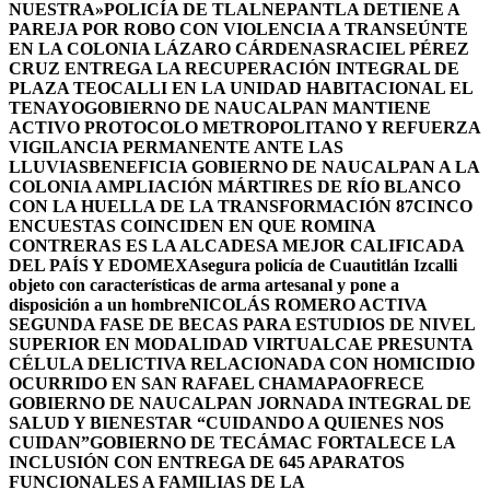
NUESTRA»
POLICÍA DE TLALNEPANTLA DETIENE A
PAREJA POR ROBO CON VIOLENCIA A TRANSEÚNTE
EN LA COLONIA LÁZARO CÁRDENAS
RACIEL PÉREZ
CRUZ ENTREGA LA RECUPERACIÓN INTEGRAL DE
PLAZA TEOCALLI EN LA UNIDAD HABITACIONAL EL
TENAYO
GOBIERNO DE NAUCALPAN MANTIENE
ACTIVO PROTOCOLO METROPOLITANO Y REFUERZA
VIGILANCIA PERMANENTE ANTE LAS
LLUVIAS
BENEFICIA GOBIERNO DE NAUCALPAN A LA
COLONIA AMPLIACIÓN MÁRTIRES DE RÍO BLANCO
CON LA HUELLA DE LA TRANSFORMACIÓN 87
CINCO
ENCUESTAS COINCIDEN EN QUE ROMINA
CONTRERAS ES LA ALCADESA MEJOR CALIFICADA
DEL PAÍS Y EDOMEX
Asegura policía de Cuautitlán Izcalli
objeto con características de arma artesanal y pone a
disposición a un hombre
NICOLÁS ROMERO ACTIVA
SEGUNDA FASE DE BECAS PARA ESTUDIOS DE NIVEL
SUPERIOR EN MODALIDAD VIRTUAL
CAE PRESUNTA
CÉLULA DELICTIVA RELACIONADA CON HOMICIDIO
OCURRIDO EN SAN RAFAEL CHAMAPA
OFRECE
GOBIERNO DE NAUCALPAN JORNADA INTEGRAL DE
SALUD Y BIENESTAR “CUIDANDO A QUIENES NOS
CUIDAN”
GOBIERNO DE TECÁMAC FORTALECE LA
INCLUSIÓN CON ENTREGA DE 645 APARATOS
FUNCIONALES A FAMILIAS DE LA