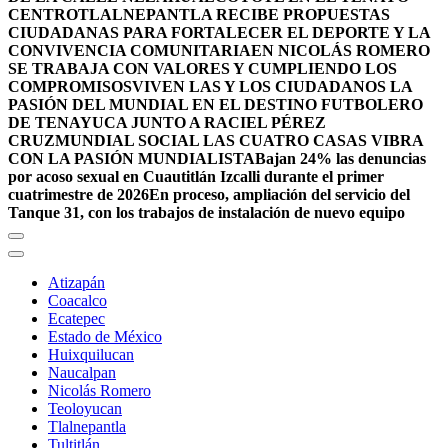
CENTRO
TLALNEPANTLA RECIBE PROPUESTAS
CIUDADANAS PARA FORTALECER EL DEPORTE Y LA
CONVIVENCIA COMUNITARIA
EN NICOLÁS ROMERO
SE TRABAJA CON VALORES Y CUMPLIENDO LOS
COMPROMISOS
VIVEN LAS Y LOS CIUDADANOS LA
PASIÓN DEL MUNDIAL EN EL DESTINO FUTBOLERO
DE TENAYUCA JUNTO A RACIEL PÉREZ
CRUZ
MUNDIAL SOCIAL LAS CUATRO CASAS VIBRA
CON LA PASIÓN MUNDIALISTA
Bajan 24% las denuncias
por acoso sexual en Cuautitlán Izcalli durante el primer
cuatrimestre de 2026
En proceso, ampliación del servicio del
Tanque 31, con los trabajos de instalación de nuevo equipo
Atizapán
Coacalco
Ecatepec
Estado de México
Huixquilucan
Naucalpan
Nicolás Romero
Teoloyucan
Tlalnepantla
Tultitlán