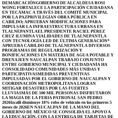
DEMARCACIÓN
GOBIERNO DE ALCALDESA ROSI
WONG FORTALECE LA PARTICIPACIÓN CIUDADANA
EN TECÁMAC A TRAVÉS DEL COMITÉ MUNICIPAL
POR LA PAZ
PRIVILEGIAN OBRA PÚBLICA EN
CABILDO; APRUEBAN MODIFICACIONES PARA
IMPULSAR LA INFRAESTRUCTURA URBANA EN
TLALNEPANTLA
EL PRESIDENTE RACIEL PÉREZ
CRUZ ILUMINA VIALIDADES DE TLALNEPANTLA
CON TECNOLOGÍA LED DE ÚLTIMA GENERACIÓN*
APRUEBA CABILDO DE TLALNEPANTLA DIVERSOS
PROGRAMAS DE REGULARIZACIÓN Y
BONIFICACIONES EN MATERIA DE AGUA POTABLE Y
DRENAJE
EN NAUCALPAN TRABAJO CONJUNTO
ENTRE GOBIERNO MUNICIPAL Y CIUDADANÍA HA
CONSOLIDADO COMUNIDADES MÁS UNIDAS Y
PARTICIPATIVAS
MEDIDAS PREVENTIVAS
IMPULSADAS POR EL GOBIERNO DE NAUCALPAN Y
COORDINACIÓN METROPOLITANA LOGRAN
MITIGAR DESASTRES POR LAS FUERTES
LLUVIAS
MÁS DE 100 MIL PERSONAS DISFRUTARON
LA MAGIA DE LA FERIA PATRONAL SAN PEDRO
2026
Izcalli disminuye 18% robo de vehículo en los primeros 5
meses de 2026
EN NAUCALPAN DE LA MANO DEL
GOBIERNO DE MÉXICO SE CONSOLIDA EL APOYO A
LA EDUCACIÓN, CON LA ENTREGA DE TARJETAS DE