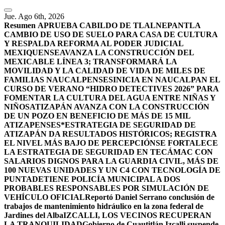
Jue. Ago 6th, 2026
Resumen
APRUEBA CABILDO DE TLALNEPANTLA
CAMBIO DE USO DE SUELO PARA CASA DE CULTURA
Y RESPALDA REFORMA AL PODER JUDICIAL
MEXIQUENSE
AVANZA LA CONSTRUCCIÓN DEL
MEXICABLE LÍNEA 3; TRANSFORMARÁ LA
MOVILIDAD Y LA CALIDAD DE VIDA DE MILES DE
FAMILIAS NAUCALPENSES
INICIA EN NAUCALPAN EL
CURSO DE VERANO “HIDRO DETECTIVES 2026” PARA
FOMENTAR LA CULTURA DEL AGUA ENTRE NIÑAS Y
NIÑOS
ATIZAPÁN AVANZA CON LA CONSTRUCCIÓN
DE UN POZO EN BENEFICIO DE MÁS DE 15 MIL
ATIZAPENSES
*ESTRATEGIA DE SEGURIDAD DE
ATIZAPÁN DA RESULTADOS HISTÓRICOS; REGISTRA
EL NIVEL MÁS BAJO DE PERCEPCIÓN
SE FORTALECE
LA ESTRATEGIA DE SEGURIDAD EN TECÁMAC CON
SALARIOS DIGNOS PARA LA GUARDIA CIVIL, MÁS DE
100 NUEVAS UNIDADES Y UN C4 CON TECNOLOGÍA DE
PUNTA
DETIENE POLICÍA MUNICIPAL A DOS
PROBABLES RESPONSABLES POR SIMULACIÓN DE
VEHÍCULO OFICIAL
Reportó Daniel Serrano conclusión de
trabajos de mantenimiento hidráulico en la zona federal de
Jardines del Alba
IZCALLI, LOS VECINOS RECUPERAN
LA TRANQUILIDAD
Gobierno de Cuautitlán Izcalli suspende