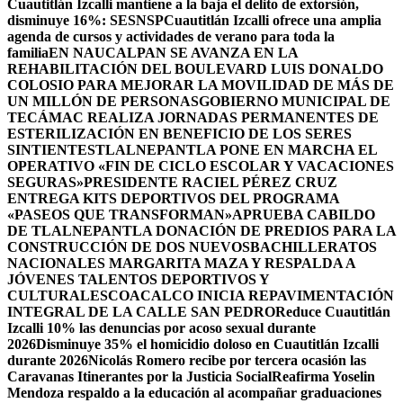
Cuautitlán Izcalli mantiene a la baja el delito de extorsión,
disminuye 16%: SESNSP
Cuautitlán Izcalli ofrece una amplia
agenda de cursos y actividades de verano para toda la
familia
EN NAUCALPAN SE AVANZA EN LA
REHABILITACIÓN DEL BOULEVARD LUIS DONALDO
COLOSIO PARA MEJORAR LA MOVILIDAD DE MÁS DE
UN MILLÓN DE PERSONAS
GOBIERNO MUNICIPAL DE
TECÁMAC REALIZA JORNADAS PERMANENTES DE
ESTERILIZACIÓN EN BENEFICIO DE LOS SERES
SINTIENTES
TLALNEPANTLA PONE EN MARCHA EL
OPERATIVO «FIN DE CICLO ESCOLAR Y VACACIONES
SEGURAS»
PRESIDENTE RACIEL PÉREZ CRUZ
ENTREGA KITS DEPORTIVOS DEL PROGRAMA
«PASEOS QUE TRANSFORMAN»
APRUEBA CABILDO
DE TLALNEPANTLA DONACIÓN DE PREDIOS PARA LA
CONSTRUCCIÓN DE DOS NUEVOSBACHILLERATOS
NACIONALES MARGARITA MAZA Y RESPALDA A
JÓVENES TALENTOS DEPORTIVOS Y
CULTURALES
COACALCO INICIA REPAVIMENTACIÓN
INTEGRAL DE LA CALLE SAN PEDRO
Reduce Cuautitlán
Izcalli 10% las denuncias por acoso sexual durante
2026
Disminuye 35% el homicidio doloso en Cuautitlán Izcalli
durante 2026
Nicolás Romero recibe por tercera ocasión las
Caravanas Itinerantes por la Justicia Social
Reafirma Yoselin
Mendoza respaldo a la educación al acompañar graduaciones