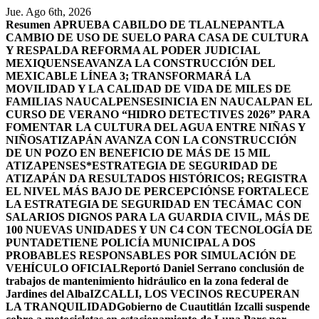
Saltar
Jue. Ago 6th, 2026
al
Resumen
APRUEBA CABILDO DE TLALNEPANTLA
contenido
CAMBIO DE USO DE SUELO PARA CASA DE CULTURA
Y RESPALDA REFORMA AL PODER JUDICIAL
MEXIQUENSE
AVANZA LA CONSTRUCCIÓN DEL
MEXICABLE LÍNEA 3; TRANSFORMARÁ LA
MOVILIDAD Y LA CALIDAD DE VIDA DE MILES DE
FAMILIAS NAUCALPENSES
INICIA EN NAUCALPAN EL
CURSO DE VERANO “HIDRO DETECTIVES 2026” PARA
FOMENTAR LA CULTURA DEL AGUA ENTRE NIÑAS Y
NIÑOS
ATIZAPÁN AVANZA CON LA CONSTRUCCIÓN
DE UN POZO EN BENEFICIO DE MÁS DE 15 MIL
ATIZAPENSES
*ESTRATEGIA DE SEGURIDAD DE
ATIZAPÁN DA RESULTADOS HISTÓRICOS; REGISTRA
EL NIVEL MÁS BAJO DE PERCEPCIÓN
SE FORTALECE
LA ESTRATEGIA DE SEGURIDAD EN TECÁMAC CON
SALARIOS DIGNOS PARA LA GUARDIA CIVIL, MÁS DE
100 NUEVAS UNIDADES Y UN C4 CON TECNOLOGÍA DE
PUNTA
DETIENE POLICÍA MUNICIPAL A DOS
PROBABLES RESPONSABLES POR SIMULACIÓN DE
VEHÍCULO OFICIAL
Reportó Daniel Serrano conclusión de
trabajos de mantenimiento hidráulico en la zona federal de
Jardines del Alba
IZCALLI, LOS VECINOS RECUPERAN
LA TRANQUILIDAD
Gobierno de Cuautitlán Izcalli suspende