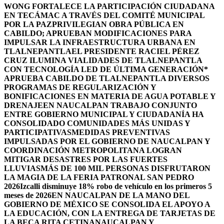
WONG FORTALECE LA PARTICIPACIÓN CIUDADANA
EN TECÁMAC A TRAVÉS DEL COMITÉ MUNICIPAL
POR LA PAZ
PRIVILEGIAN OBRA PÚBLICA EN
CABILDO; APRUEBAN MODIFICACIONES PARA
IMPULSAR LA INFRAESTRUCTURA URBANA EN
TLALNEPANTLA
EL PRESIDENTE RACIEL PÉREZ
CRUZ ILUMINA VIALIDADES DE TLALNEPANTLA
CON TECNOLOGÍA LED DE ÚLTIMA GENERACIÓN*
APRUEBA CABILDO DE TLALNEPANTLA DIVERSOS
PROGRAMAS DE REGULARIZACIÓN Y
BONIFICACIONES EN MATERIA DE AGUA POTABLE Y
DRENAJE
EN NAUCALPAN TRABAJO CONJUNTO
ENTRE GOBIERNO MUNICIPAL Y CIUDADANÍA HA
CONSOLIDADO COMUNIDADES MÁS UNIDAS Y
PARTICIPATIVAS
MEDIDAS PREVENTIVAS
IMPULSADAS POR EL GOBIERNO DE NAUCALPAN Y
COORDINACIÓN METROPOLITANA LOGRAN
MITIGAR DESASTRES POR LAS FUERTES
LLUVIAS
MÁS DE 100 MIL PERSONAS DISFRUTARON
LA MAGIA DE LA FERIA PATRONAL SAN PEDRO
2026
Izcalli disminuye 18% robo de vehículo en los primeros 5
meses de 2026
EN NAUCALPAN DE LA MANO DEL
GOBIERNO DE MÉXICO SE CONSOLIDA EL APOYO A
LA EDUCACIÓN, CON LA ENTREGA DE TARJETAS DE
LA BECA RITA CETINA
NAUCALPAN Y