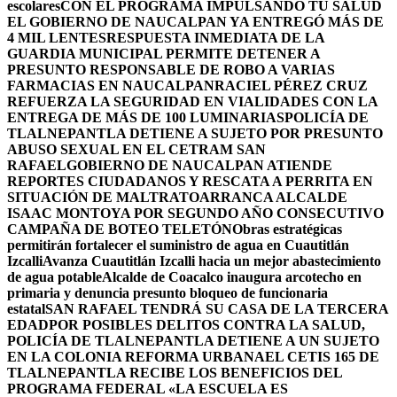
escolares
CON EL PROGRAMA IMPULSANDO TU SALUD
EL GOBIERNO DE NAUCALPAN YA ENTREGÓ MÁS DE
4 MIL LENTES
RESPUESTA INMEDIATA DE LA
GUARDIA MUNICIPAL PERMITE DETENER A
PRESUNTO RESPONSABLE DE ROBO A VARIAS
FARMACIAS EN NAUCALPAN
RACIEL PÉREZ CRUZ
REFUERZA LA SEGURIDAD EN VIALIDADES CON LA
ENTREGA DE MÁS DE 100 LUMINARIAS
POLICÍA DE
TLALNEPANTLA DETIENE A SUJETO POR PRESUNTO
ABUSO SEXUAL EN EL CETRAM SAN
RAFAEL
GOBIERNO DE NAUCALPAN ATIENDE
REPORTES CIUDADANOS Y RESCATA A PERRITA EN
SITUACIÓN DE MALTRATO
ARRANCA ALCALDE
ISAAC MONTOYA POR SEGUNDO AÑO CONSECUTIVO
CAMPAÑA DE BOTEO TELETÓN
Obras estratégicas
permitirán fortalecer el suministro de agua en Cuautitlán
Izcalli
Avanza Cuautitlán Izcalli hacia un mejor abastecimiento
de agua potable
Alcalde de Coacalco inaugura arcotecho en
primaria y denuncia presunto bloqueo de funcionaria
estatal
SAN RAFAEL TENDRÁ SU CASA DE LA TERCERA
EDAD
POR POSIBLES DELITOS CONTRA LA SALUD,
POLICÍA DE TLALNEPANTLA DETIENE A UN SUJETO
EN LA COLONIA REFORMA URBANA
EL CETIS 165 DE
TLALNEPANTLA RECIBE LOS BENEFICIOS DEL
PROGRAMA FEDERAL «LA ESCUELA ES