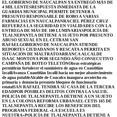
EL GOBIERNO DE NAUCALPAN YA ENTREGÓ MÁS DE
4 MIL LENTES
RESPUESTA INMEDIATA DE LA
GUARDIA MUNICIPAL PERMITE DETENER A
PRESUNTO RESPONSABLE DE ROBO A VARIAS
FARMACIAS EN NAUCALPAN
RACIEL PÉREZ CRUZ
REFUERZA LA SEGURIDAD EN VIALIDADES CON LA
ENTREGA DE MÁS DE 100 LUMINARIAS
POLICÍA DE
TLALNEPANTLA DETIENE A SUJETO POR PRESUNTO
ABUSO SEXUAL EN EL CETRAM SAN
RAFAEL
GOBIERNO DE NAUCALPAN ATIENDE
REPORTES CIUDADANOS Y RESCATA A PERRITA EN
SITUACIÓN DE MALTRATO
ARRANCA ALCALDE
ISAAC MONTOYA POR SEGUNDO AÑO CONSECUTIVO
CAMPAÑA DE BOTEO TELETÓN
Obras estratégicas
permitirán fortalecer el suministro de agua en Cuautitlán
Izcalli
Avanza Cuautitlán Izcalli hacia un mejor abastecimiento
de agua potable
Alcalde de Coacalco inaugura arcotecho en
primaria y denuncia presunto bloqueo de funcionaria
estatal
SAN RAFAEL TENDRÁ SU CASA DE LA TERCERA
EDAD
POR POSIBLES DELITOS CONTRA LA SALUD,
POLICÍA DE TLALNEPANTLA DETIENE A UN SUJETO
EN LA COLONIA REFORMA URBANA
EL CETIS 165 DE
TLALNEPANTLA RECIBE LOS BENEFICIOS DEL
PROGRAMA FEDERAL «LA ESCUELA ES
NUESTRA»
POLICÍA DE TLALNEPANTLA DETIENE A