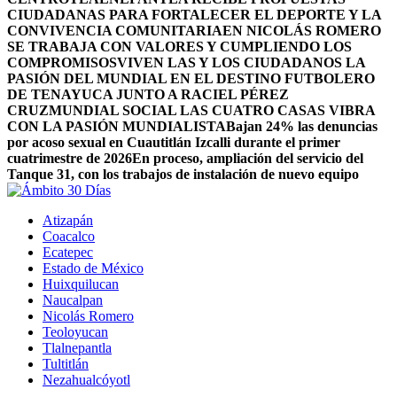
CIUDADANAS PARA FORTALECER EL DEPORTE Y LA
CONVIVENCIA COMUNITARIA
EN NICOLÁS ROMERO
SE TRABAJA CON VALORES Y CUMPLIENDO LOS
COMPROMISOS
VIVEN LAS Y LOS CIUDADANOS LA
PASIÓN DEL MUNDIAL EN EL DESTINO FUTBOLERO
DE TENAYUCA JUNTO A RACIEL PÉREZ
CRUZ
MUNDIAL SOCIAL LAS CUATRO CASAS VIBRA
CON LA PASIÓN MUNDIALISTA
Bajan 24% las denuncias
por acoso sexual en Cuautitlán Izcalli durante el primer
cuatrimestre de 2026
En proceso, ampliación del servicio del
Tanque 31, con los trabajos de instalación de nuevo equipo
Atizapán
Coacalco
Ecatepec
Estado de México
Huixquilucan
Naucalpan
Nicolás Romero
Teoloyucan
Tlalnepantla
Tultitlán
Nezahualcóyotl