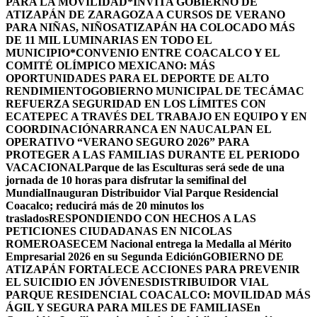
PARA LA MOVILIDAD
*INVITA GOBIERNO DE
ATIZAPÁN DE ZARAGOZA A CURSOS DE VERANO
PARA NIÑAS, NIÑOS
ATIZAPÁN HA COLOCADO MÁS
DE 11 MIL LUMINARIAS EN TODO EL
MUNICIPIO*
CONVENIO ENTRE COACALCO Y EL
COMITÉ OLÍMPICO MEXICANO: MÁS
OPORTUNIDADES PARA EL DEPORTE DE ALTO
RENDIMIENTO
GOBIERNO MUNICIPAL DE TECÁMAC
REFUERZA SEGURIDAD EN LOS LÍMITES CON
ECATEPEC A TRAVÉS DEL TRABAJO EN EQUIPO Y EN
COORDINACIÓN
ARRANCA EN NAUCALPAN EL
OPERATIVO “VERANO SEGURO 2026” PARA
PROTEGER A LAS FAMILIAS DURANTE EL PERIODO
VACACIONAL
Parque de las Esculturas será sede de una
jornada de 10 horas para disfrutar la semifinal del
Mundial
Inauguran Distribuidor Vial Parque Residencial
Coacalco; reducirá más de 20 minutos los
traslados
RESPONDIENDO CON HECHOS A LAS
PETICIONES CIUDADANAS EN NICOLAS
ROMERO
ASECEM Nacional entrega la Medalla al Mérito
Empresarial 2026 en su Segunda Edición
GOBIERNO DE
ATIZAPÁN FORTALECE ACCIONES PARA PREVENIR
EL SUICIDIO EN JÓVENES
DISTRIBUIDOR VIAL
PARQUE RESIDENCIAL COACALCO: MOVILIDAD MÁS
ÁGIL Y SEGURA PARA MILES DE FAMILIAS
En