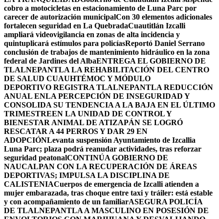
cobro a motocicletas en estacionamiento de Luna Parc por
carecer de autorización municipal
Con 30 elementos adicionales
fortalecen seguridad en La Quebrada
Cuautitlán Izcalli
ampliará videovigilancia en zonas de alta incidencia y
quintuplicará estímulos para policías
Reportó Daniel Serrano
conclusión de trabajos de mantenimiento hidráulico en la zona
federal de Jardines del Alba
ENTREGA EL GOBIERNO DE
TLALNEPANTLA LA REHABILITACIÓN DEL CENTRO
DE SALUD CUAUHTÉMOC Y MÓDULO
DEPORTIVO
REGISTRA TLALNEPANTLA REDUCCIÓN
ANUAL ENLA PERCEPCIÓN DE INSEGURIDAD Y
CONSOLIDA SU TENDENCIA A LA BAJA EN EL ÚLTIMO
TRIMESTRE
EN LA UNIDAD DE CONTROL Y
BIENESTAR ANIMAL DE ATIZAPÁN SE LOGRÓ
RESCATAR A 44 PERROS Y DAR 29 EN
ADOPCIÓN
Levanta suspensión Ayuntamiento de Izcallia
Luna Parc; plaza podrá reanudar actividades, tras reforzar
seguridad peatonal
CONTINÚA GOBIERNO DE
NAUCALPAN CON LA RECUPERACIÓN DE ÁREAS
DEPORTIVAS; IMPULSA LA DISCIPLINA DE
CALISTENIA
Cuerpos de emergencia de Izcalli atienden a
mujer embarazada, tras choque entre taxi y tráiler: está estable
y con acompañamiento de un familiar
ASEGURA POLICÍA
DE TLALNEPANTLA A MASCULINO EN POSESIÓN DE