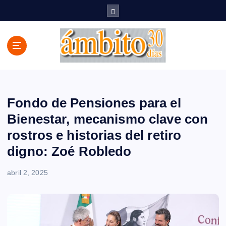
S
a
l
t
a
r
a
l
c
Fondo de Pensiones para el
o
Bienestar, mecanismo clave con
n
rostros e historias del retiro
t
e
digno: Zoé Robledo
n
i
abril 2, 2025
d
o