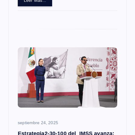
Leer Más...
s
septiembre 24, 2025
Estrategia2-30-100 del IMSS avanza: