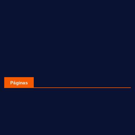
Páginas
ACOMPAÑAN A LOS FIELES DIFUNTOS CON ARTE, MÚSICA
Y TRADICIÓN EN EL FESTIVAL DE LAS ALMAS 2020
ARRANCA EN CUAUTITLÁN IZCALLI Y EN EL PAÍS LA
CAMPAÑA «30DÍASXAMLO»