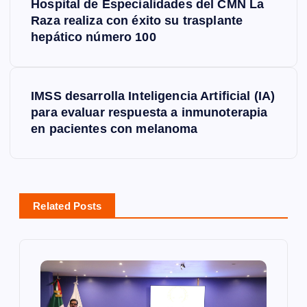
Hospital de Especialidades del CMN La
a
Raza realiza con éxito su trasplante
hepático número 100
v
e
IMSS desarrolla Inteligencia Artificial (IA)
para evaluar respuesta a inmunoterapia
g
en pacientes con melanoma
a
c
Related Posts
i
ó
n