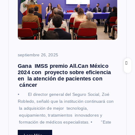
d
e
e
n
septiembre 26, 2025
t
Gana IMSS premio All.Can México
2024 con proyecto sobre eficiencia
en la atención de pacientes con
r
cáncer
a
• El director general del Seguro Social, Zoé
Robledo, señaló que la institución continuará con
d
la adquisición de mejor tecnología,
equipamiento, tratamientos innovadores y
formación de médicos especialistas. • “Este
a