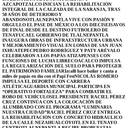
AZCAPOTZALCO INICIAN LA REHABILITACIÓN
INTEGRAL DE LA CALZADA DE LA NARANJA, TRAS
50 AÑOS DE DETERIORO Y
ABANDONO
TLALNEPANTLA VIVE CON PASIÓN Y
ORGULLO EL PASE DE MÉXICO A LOS DIECISEISAVOS
DE FINAL DESDE EL DESTINO FUTBOLERO DE
TENAYUCA
EL GOBIERNO DE TLALNEPANTLA
INAUGURA OBRAS DE INFRAESTRUCTURA URBANA
Y MEJORAMIENTO VISUAL EN LOMAS DE SAN JUAN
IXHUATEPEC
PEDRO RODRÍGUEZ Y PATY ARÉVALO
CELEBRARON A LOS PAPÁS ATIZAPENSES CON
FUNCIONES DE LUCHA LIBRE
COACALCO IMPULSA
LA REGULARIZACIÓN DEL SUELO PARA PROTEGER
EL PATRIMONIO FAMILIAR
Izcalli hace bailar y canta a
miles de papás en día con el Papi Fest
NICOLÁS ROMERO
IMPULSA EL DEPORTE CON CARRERA
ATLÉTICA
GUARDIA MUNICIPAL PARTICIPA EN
“OPERATIVO FORTALEZA” PARA COMBATIR EL
ROBO DE VEHÍCULOS
EL PRESIDENTE RACIEL PÉREZ
CRUZ CONTINÚA CON LA COLOCACIÓN DE
ALUMBRADO CON EL PROGRAMA “LUMINARIA
NUESTRA CIUDAD”
RACIEL PÉREZ CRUZ ENTREGA
LA REHABILITACIÓN CON CONCRETO HIDRÁULICO
DE LA CALLE NEZAHUALCÓYOTL EN EL TENAYO
CENTRO
TLALNEPANTLA RECIBE PROPUESTAS