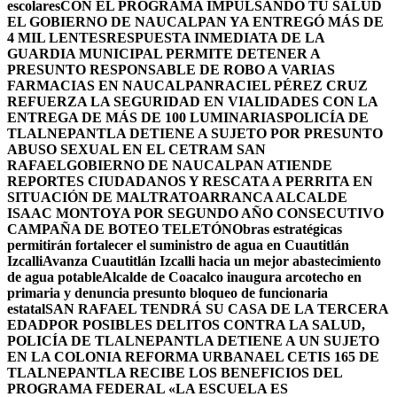
escolares
CON EL PROGRAMA IMPULSANDO TU SALUD
EL GOBIERNO DE NAUCALPAN YA ENTREGÓ MÁS DE
4 MIL LENTES
RESPUESTA INMEDIATA DE LA
GUARDIA MUNICIPAL PERMITE DETENER A
PRESUNTO RESPONSABLE DE ROBO A VARIAS
FARMACIAS EN NAUCALPAN
RACIEL PÉREZ CRUZ
REFUERZA LA SEGURIDAD EN VIALIDADES CON LA
ENTREGA DE MÁS DE 100 LUMINARIAS
POLICÍA DE
TLALNEPANTLA DETIENE A SUJETO POR PRESUNTO
ABUSO SEXUAL EN EL CETRAM SAN
RAFAEL
GOBIERNO DE NAUCALPAN ATIENDE
REPORTES CIUDADANOS Y RESCATA A PERRITA EN
SITUACIÓN DE MALTRATO
ARRANCA ALCALDE
ISAAC MONTOYA POR SEGUNDO AÑO CONSECUTIVO
CAMPAÑA DE BOTEO TELETÓN
Obras estratégicas
permitirán fortalecer el suministro de agua en Cuautitlán
Izcalli
Avanza Cuautitlán Izcalli hacia un mejor abastecimiento
de agua potable
Alcalde de Coacalco inaugura arcotecho en
primaria y denuncia presunto bloqueo de funcionaria
estatal
SAN RAFAEL TENDRÁ SU CASA DE LA TERCERA
EDAD
POR POSIBLES DELITOS CONTRA LA SALUD,
POLICÍA DE TLALNEPANTLA DETIENE A UN SUJETO
EN LA COLONIA REFORMA URBANA
EL CETIS 165 DE
TLALNEPANTLA RECIBE LOS BENEFICIOS DEL
PROGRAMA FEDERAL «LA ESCUELA ES