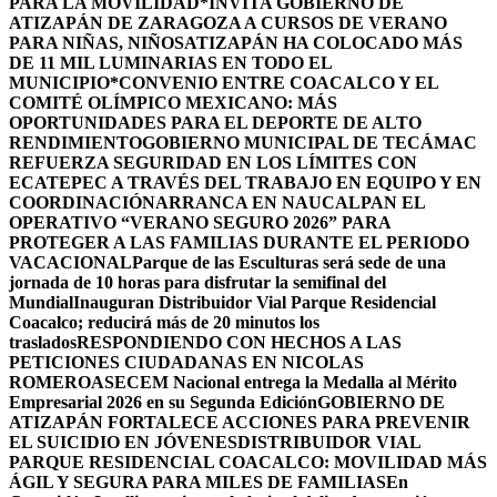
PARA LA MOVILIDAD
*INVITA GOBIERNO DE
ATIZAPÁN DE ZARAGOZA A CURSOS DE VERANO
PARA NIÑAS, NIÑOS
ATIZAPÁN HA COLOCADO MÁS
DE 11 MIL LUMINARIAS EN TODO EL
MUNICIPIO*
CONVENIO ENTRE COACALCO Y EL
COMITÉ OLÍMPICO MEXICANO: MÁS
OPORTUNIDADES PARA EL DEPORTE DE ALTO
RENDIMIENTO
GOBIERNO MUNICIPAL DE TECÁMAC
REFUERZA SEGURIDAD EN LOS LÍMITES CON
ECATEPEC A TRAVÉS DEL TRABAJO EN EQUIPO Y EN
COORDINACIÓN
ARRANCA EN NAUCALPAN EL
OPERATIVO “VERANO SEGURO 2026” PARA
PROTEGER A LAS FAMILIAS DURANTE EL PERIODO
VACACIONAL
Parque de las Esculturas será sede de una
jornada de 10 horas para disfrutar la semifinal del
Mundial
Inauguran Distribuidor Vial Parque Residencial
Coacalco; reducirá más de 20 minutos los
traslados
RESPONDIENDO CON HECHOS A LAS
PETICIONES CIUDADANAS EN NICOLAS
ROMERO
ASECEM Nacional entrega la Medalla al Mérito
Empresarial 2026 en su Segunda Edición
GOBIERNO DE
ATIZAPÁN FORTALECE ACCIONES PARA PREVENIR
EL SUICIDIO EN JÓVENES
DISTRIBUIDOR VIAL
PARQUE RESIDENCIAL COACALCO: MOVILIDAD MÁS
ÁGIL Y SEGURA PARA MILES DE FAMILIAS
En