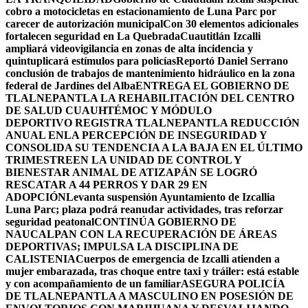
cobro a motocicletas en estacionamiento de Luna Parc por
carecer de autorización municipal
Con 30 elementos adicionales
fortalecen seguridad en La Quebrada
Cuautitlán Izcalli
ampliará videovigilancia en zonas de alta incidencia y
quintuplicará estímulos para policías
Reportó Daniel Serrano
conclusión de trabajos de mantenimiento hidráulico en la zona
federal de Jardines del Alba
ENTREGA EL GOBIERNO DE
TLALNEPANTLA LA REHABILITACIÓN DEL CENTRO
DE SALUD CUAUHTÉMOC Y MÓDULO
DEPORTIVO
REGISTRA TLALNEPANTLA REDUCCIÓN
ANUAL ENLA PERCEPCIÓN DE INSEGURIDAD Y
CONSOLIDA SU TENDENCIA A LA BAJA EN EL ÚLTIMO
TRIMESTRE
EN LA UNIDAD DE CONTROL Y
BIENESTAR ANIMAL DE ATIZAPÁN SE LOGRÓ
RESCATAR A 44 PERROS Y DAR 29 EN
ADOPCIÓN
Levanta suspensión Ayuntamiento de Izcallia
Luna Parc; plaza podrá reanudar actividades, tras reforzar
seguridad peatonal
CONTINÚA GOBIERNO DE
NAUCALPAN CON LA RECUPERACIÓN DE ÁREAS
DEPORTIVAS; IMPULSA LA DISCIPLINA DE
CALISTENIA
Cuerpos de emergencia de Izcalli atienden a
mujer embarazada, tras choque entre taxi y tráiler: está estable
y con acompañamiento de un familiar
ASEGURA POLICÍA
DE TLALNEPANTLA A MASCULINO EN POSESIÓN DE