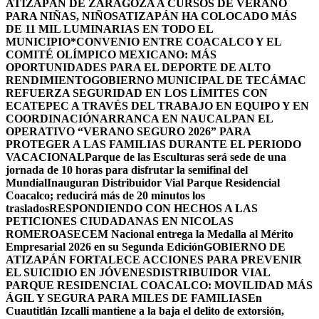
ATIZAPÁN DE ZARAGOZA A CURSOS DE VERANO
PARA NIÑAS, NIÑOS
ATIZAPÁN HA COLOCADO MÁS
DE 11 MIL LUMINARIAS EN TODO EL
MUNICIPIO*
CONVENIO ENTRE COACALCO Y EL
COMITÉ OLÍMPICO MEXICANO: MÁS
OPORTUNIDADES PARA EL DEPORTE DE ALTO
RENDIMIENTO
GOBIERNO MUNICIPAL DE TECÁMAC
REFUERZA SEGURIDAD EN LOS LÍMITES CON
ECATEPEC A TRAVÉS DEL TRABAJO EN EQUIPO Y EN
COORDINACIÓN
ARRANCA EN NAUCALPAN EL
OPERATIVO “VERANO SEGURO 2026” PARA
PROTEGER A LAS FAMILIAS DURANTE EL PERIODO
VACACIONAL
Parque de las Esculturas será sede de una
jornada de 10 horas para disfrutar la semifinal del
Mundial
Inauguran Distribuidor Vial Parque Residencial
Coacalco; reducirá más de 20 minutos los
traslados
RESPONDIENDO CON HECHOS A LAS
PETICIONES CIUDADANAS EN NICOLAS
ROMERO
ASECEM Nacional entrega la Medalla al Mérito
Empresarial 2026 en su Segunda Edición
GOBIERNO DE
ATIZAPÁN FORTALECE ACCIONES PARA PREVENIR
EL SUICIDIO EN JÓVENES
DISTRIBUIDOR VIAL
PARQUE RESIDENCIAL COACALCO: MOVILIDAD MÁS
ÁGIL Y SEGURA PARA MILES DE FAMILIAS
En
Cuautitlán Izcalli mantiene a la baja el delito de extorsión,