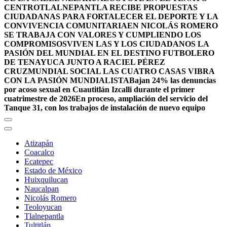
CENTRO
TLALNEPANTLA RECIBE PROPUESTAS
CIUDADANAS PARA FORTALECER EL DEPORTE Y LA
CONVIVENCIA COMUNITARIA
EN NICOLÁS ROMERO
SE TRABAJA CON VALORES Y CUMPLIENDO LOS
COMPROMISOS
VIVEN LAS Y LOS CIUDADANOS LA
PASIÓN DEL MUNDIAL EN EL DESTINO FUTBOLERO
DE TENAYUCA JUNTO A RACIEL PÉREZ
CRUZ
MUNDIAL SOCIAL LAS CUATRO CASAS VIBRA
CON LA PASIÓN MUNDIALISTA
Bajan 24% las denuncias
por acoso sexual en Cuautitlán Izcalli durante el primer
cuatrimestre de 2026
En proceso, ampliación del servicio del
Tanque 31, con los trabajos de instalación de nuevo equipo
Atizapán
Coacalco
Ecatepec
Estado de México
Huixquilucan
Naucalpan
Nicolás Romero
Teoloyucan
Tlalnepantla
Tultitlán