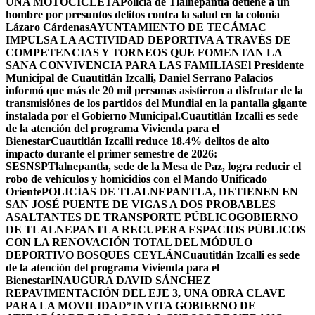
UNA MOTOCICLETA
Policía de Tlalnepantla detiene a un
hombre por presuntos delitos contra la salud en la colonia
Lázaro Cárdenas
AYUNTAMIENTO DE TECÁMAC
IMPULSA LA ACTIVIDAD DEPORTIVA A TRAVÉS DE
COMPETENCIAS Y TORNEOS QUE FOMENTAN LA
SANA CONVIVENCIA PARA LAS FAMILIAS
El Presidente
Municipal de Cuautitlán Izcalli, Daniel Serrano Palacios
informó que más de 20 mil personas asistieron a disfrutar de la
transmisiónes de los partidos del Mundial en la pantalla gigante
instalada por el Gobierno Municipal.
Cuautitlán Izcalli es sede
de la atención del programa Vivienda para el
Bienestar
Cuautitlán Izcalli reduce 18.4% delitos de alto
impacto durante el primer semestre de 2026:
SESNSP
Tlalnepantla, sede de la Mesa de Paz, logra reducir el
robo de vehículos y homicidios con el Mando Unificado
Oriente
POLICÍAS DE TLALNEPANTLA, ​DETIENEN EN
SAN JOSÉ PUENTE DE VIGAS A DOS PROBABLES
ASALTANTES DE TRANSPORTE PÚBLICO
GOBIERNO
DE TLALNEPANTLA RECUPERA ESPACIOS PÚBLICOS
CON LA RENOVACIÓN TOTAL DEL MÓDULO
DEPORTIVO BOSQUES CEYLÁN
Cuautitlán Izcalli es sede
de la atención del programa Vivienda para el
Bienestar
INAUGURA DAVID SÁNCHEZ
REPAVIMENTACIÓN DEL EJE 3, UNA OBRA CLAVE
PARA LA MOVILIDAD
*INVITA GOBIERNO DE