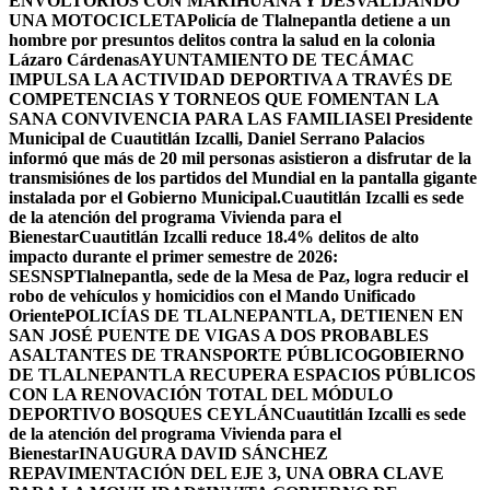
ENVOLTORIOS CON MARIHUANA Y DESVALIJANDO
UNA MOTOCICLETA
Policía de Tlalnepantla detiene a un
hombre por presuntos delitos contra la salud en la colonia
Lázaro Cárdenas
AYUNTAMIENTO DE TECÁMAC
IMPULSA LA ACTIVIDAD DEPORTIVA A TRAVÉS DE
COMPETENCIAS Y TORNEOS QUE FOMENTAN LA
SANA CONVIVENCIA PARA LAS FAMILIAS
El Presidente
Municipal de Cuautitlán Izcalli, Daniel Serrano Palacios
informó que más de 20 mil personas asistieron a disfrutar de la
transmisiónes de los partidos del Mundial en la pantalla gigante
instalada por el Gobierno Municipal.
Cuautitlán Izcalli es sede
de la atención del programa Vivienda para el
Bienestar
Cuautitlán Izcalli reduce 18.4% delitos de alto
impacto durante el primer semestre de 2026:
SESNSP
Tlalnepantla, sede de la Mesa de Paz, logra reducir el
robo de vehículos y homicidios con el Mando Unificado
Oriente
POLICÍAS DE TLALNEPANTLA, ​DETIENEN EN
SAN JOSÉ PUENTE DE VIGAS A DOS PROBABLES
ASALTANTES DE TRANSPORTE PÚBLICO
GOBIERNO
DE TLALNEPANTLA RECUPERA ESPACIOS PÚBLICOS
CON LA RENOVACIÓN TOTAL DEL MÓDULO
DEPORTIVO BOSQUES CEYLÁN
Cuautitlán Izcalli es sede
de la atención del programa Vivienda para el
Bienestar
INAUGURA DAVID SÁNCHEZ
REPAVIMENTACIÓN DEL EJE 3, UNA OBRA CLAVE