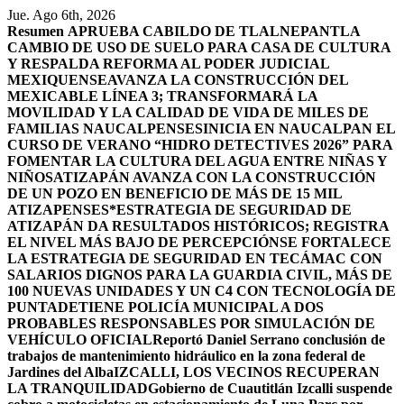
Saltar
Jue. Ago 6th, 2026
al
Resumen
APRUEBA CABILDO DE TLALNEPANTLA
contenido
CAMBIO DE USO DE SUELO PARA CASA DE CULTURA
Y RESPALDA REFORMA AL PODER JUDICIAL
MEXIQUENSE
AVANZA LA CONSTRUCCIÓN DEL
MEXICABLE LÍNEA 3; TRANSFORMARÁ LA
MOVILIDAD Y LA CALIDAD DE VIDA DE MILES DE
FAMILIAS NAUCALPENSES
INICIA EN NAUCALPAN EL
CURSO DE VERANO “HIDRO DETECTIVES 2026” PARA
FOMENTAR LA CULTURA DEL AGUA ENTRE NIÑAS Y
NIÑOS
ATIZAPÁN AVANZA CON LA CONSTRUCCIÓN
DE UN POZO EN BENEFICIO DE MÁS DE 15 MIL
ATIZAPENSES
*ESTRATEGIA DE SEGURIDAD DE
ATIZAPÁN DA RESULTADOS HISTÓRICOS; REGISTRA
EL NIVEL MÁS BAJO DE PERCEPCIÓN
SE FORTALECE
LA ESTRATEGIA DE SEGURIDAD EN TECÁMAC CON
SALARIOS DIGNOS PARA LA GUARDIA CIVIL, MÁS DE
100 NUEVAS UNIDADES Y UN C4 CON TECNOLOGÍA DE
PUNTA
DETIENE POLICÍA MUNICIPAL A DOS
PROBABLES RESPONSABLES POR SIMULACIÓN DE
VEHÍCULO OFICIAL
Reportó Daniel Serrano conclusión de
trabajos de mantenimiento hidráulico en la zona federal de
Jardines del Alba
IZCALLI, LOS VECINOS RECUPERAN
LA TRANQUILIDAD
Gobierno de Cuautitlán Izcalli suspende