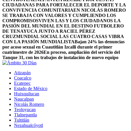
CIUDADANAS PARA FORTALECER EL DEPORTE Y LA
CONVIVENCIA COMUNITARIA
EN NICOLÁS ROMERO
SE TRABAJA CON VALORES Y CUMPLIENDO LOS
COMPROMISOS
VIVEN LAS Y LOS CIUDADANOS LA
PASIÓN DEL MUNDIAL EN EL DESTINO FUTBOLERO
DE TENAYUCA JUNTO A RACIEL PÉREZ
CRUZ
MUNDIAL SOCIAL LAS CUATRO CASAS VIBRA
CON LA PASIÓN MUNDIALISTA
Bajan 24% las denuncias
por acoso sexual en Cuautitlán Izcalli durante el primer
cuatrimestre de 2026
En proceso, ampliación del servicio del
Tanque 31, con los trabajos de instalación de nuevo equipo
Atizapán
Coacalco
Ecatepec
Estado de México
Huixquilucan
Naucalpan
Nicolás Romero
Teoloyucan
Tlalnepantla
Tultitlán
Nezahualcóyotl