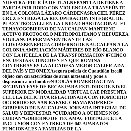
NUESTRA»
POLICÍA DE TLALNEPANTLA DETIENE A
PAREJA POR ROBO CON VIOLENCIA A TRANSEÚNTE
EN LA COLONIA LÁZARO CÁRDENAS
RACIEL PÉREZ
CRUZ ENTREGA LA RECUPERACIÓN INTEGRAL DE
PLAZA TEOCALLI EN LA UNIDAD HABITACIONAL EL
TENAYO
GOBIERNO DE NAUCALPAN MANTIENE
ACTIVO PROTOCOLO METROPOLITANO Y REFUERZA
VIGILANCIA PERMANENTE ANTE LAS
LLUVIAS
BENEFICIA GOBIERNO DE NAUCALPAN A LA
COLONIA AMPLIACIÓN MÁRTIRES DE RÍO BLANCO
CON LA HUELLA DE LA TRANSFORMACIÓN 87
CINCO
ENCUESTAS COINCIDEN EN QUE ROMINA
CONTRERAS ES LA ALCADESA MEJOR CALIFICADA
DEL PAÍS Y EDOMEX
Asegura policía de Cuautitlán Izcalli
objeto con características de arma artesanal y pone a
disposición a un hombre
NICOLÁS ROMERO ACTIVA
SEGUNDA FASE DE BECAS PARA ESTUDIOS DE NIVEL
SUPERIOR EN MODALIDAD VIRTUAL
CAE PRESUNTA
CÉLULA DELICTIVA RELACIONADA CON HOMICIDIO
OCURRIDO EN SAN RAFAEL CHAMAPA
OFRECE
GOBIERNO DE NAUCALPAN JORNADA INTEGRAL DE
SALUD Y BIENESTAR “CUIDANDO A QUIENES NOS
CUIDAN”
GOBIERNO DE TECÁMAC FORTALECE LA
INCLUSIÓN CON ENTREGA DE 645 APARATOS
FUNCIONALES A FAMILIAS DE LA