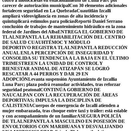
cobro a motocicletas en estacionamiento de Luna Parc por
carecer de autorización municipal
Con 30 elementos adicionales
fortalecen seguridad en La Quebrada
Cuautitlán Izcalli
ampliará videovigilancia en zonas de alta incidencia y
quintuplicará estímulos para policías
Reportó Daniel Serrano
conclusión de trabajos de mantenimiento hidráulico en la zona
federal de Jardines del Alba
ENTREGA EL GOBIERNO DE
TLALNEPANTLA LA REHABILITACIÓN DEL CENTRO
DE SALUD CUAUHTÉMOC Y MÓDULO
DEPORTIVO
REGISTRA TLALNEPANTLA REDUCCIÓN
ANUAL ENLA PERCEPCIÓN DE INSEGURIDAD Y
CONSOLIDA SU TENDENCIA A LA BAJA EN EL ÚLTIMO
TRIMESTRE
EN LA UNIDAD DE CONTROL Y
BIENESTAR ANIMAL DE ATIZAPÁN SE LOGRÓ
RESCATAR A 44 PERROS Y DAR 29 EN
ADOPCIÓN
Levanta suspensión Ayuntamiento de Izcallia
Luna Parc; plaza podrá reanudar actividades, tras reforzar
seguridad peatonal
CONTINÚA GOBIERNO DE
NAUCALPAN CON LA RECUPERACIÓN DE ÁREAS
DEPORTIVAS; IMPULSA LA DISCIPLINA DE
CALISTENIA
Cuerpos de emergencia de Izcalli atienden a
mujer embarazada, tras choque entre taxi y tráiler: está estable
y con acompañamiento de un familiar
ASEGURA POLICÍA
DE TLALNEPANTLA A MASCULINO EN POSESIÓN DE
ENVOLTORIOS CON MARIHUANA Y DESVALIJANDO