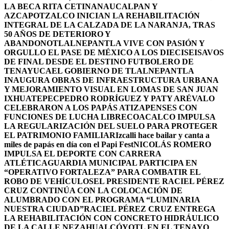
LA BECA RITA CETINA
NAUCALPAN Y
AZCAPOTZALCO INICIAN LA REHABILITACIÓN
INTEGRAL DE LA CALZADA DE LA NARANJA, TRAS
50 AÑOS DE DETERIORO Y
ABANDONO
TLALNEPANTLA VIVE CON PASIÓN Y
ORGULLO EL PASE DE MÉXICO A LOS DIECISEISAVOS
DE FINAL DESDE EL DESTINO FUTBOLERO DE
TENAYUCA
EL GOBIERNO DE TLALNEPANTLA
INAUGURA OBRAS DE INFRAESTRUCTURA URBANA
Y MEJORAMIENTO VISUAL EN LOMAS DE SAN JUAN
IXHUATEPEC
PEDRO RODRÍGUEZ Y PATY ARÉVALO
CELEBRARON A LOS PAPÁS ATIZAPENSES CON
FUNCIONES DE LUCHA LIBRE
COACALCO IMPULSA
LA REGULARIZACIÓN DEL SUELO PARA PROTEGER
EL PATRIMONIO FAMILIAR
Izcalli hace bailar y canta a
miles de papás en día con el Papi Fest
NICOLÁS ROMERO
IMPULSA EL DEPORTE CON CARRERA
ATLÉTICA
GUARDIA MUNICIPAL PARTICIPA EN
“OPERATIVO FORTALEZA” PARA COMBATIR EL
ROBO DE VEHÍCULOS
EL PRESIDENTE RACIEL PÉREZ
CRUZ CONTINÚA CON LA COLOCACIÓN DE
ALUMBRADO CON EL PROGRAMA “LUMINARIA
NUESTRA CIUDAD”
RACIEL PÉREZ CRUZ ENTREGA
LA REHABILITACIÓN CON CONCRETO HIDRÁULICO
DE LA CALLE NEZAHUALCÓYOTL EN EL TENAYO