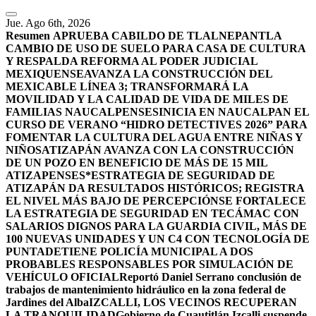
Jue. Ago 6th, 2026
Resumen
APRUEBA CABILDO DE TLALNEPANTLA
CAMBIO DE USO DE SUELO PARA CASA DE CULTURA
Y RESPALDA REFORMA AL PODER JUDICIAL
MEXIQUENSE
AVANZA LA CONSTRUCCIÓN DEL
MEXICABLE LÍNEA 3; TRANSFORMARÁ LA
MOVILIDAD Y LA CALIDAD DE VIDA DE MILES DE
FAMILIAS NAUCALPENSES
INICIA EN NAUCALPAN EL
CURSO DE VERANO “HIDRO DETECTIVES 2026” PARA
FOMENTAR LA CULTURA DEL AGUA ENTRE NIÑAS Y
NIÑOS
ATIZAPÁN AVANZA CON LA CONSTRUCCIÓN
DE UN POZO EN BENEFICIO DE MÁS DE 15 MIL
ATIZAPENSES
*ESTRATEGIA DE SEGURIDAD DE
ATIZAPÁN DA RESULTADOS HISTÓRICOS; REGISTRA
EL NIVEL MÁS BAJO DE PERCEPCIÓN
SE FORTALECE
LA ESTRATEGIA DE SEGURIDAD EN TECÁMAC CON
SALARIOS DIGNOS PARA LA GUARDIA CIVIL, MÁS DE
100 NUEVAS UNIDADES Y UN C4 CON TECNOLOGÍA DE
PUNTA
DETIENE POLICÍA MUNICIPAL A DOS
PROBABLES RESPONSABLES POR SIMULACIÓN DE
VEHÍCULO OFICIAL
Reportó Daniel Serrano conclusión de
trabajos de mantenimiento hidráulico en la zona federal de
Jardines del Alba
IZCALLI, LOS VECINOS RECUPERAN
LA TRANQUILIDAD
Gobierno de Cuautitlán Izcalli suspende