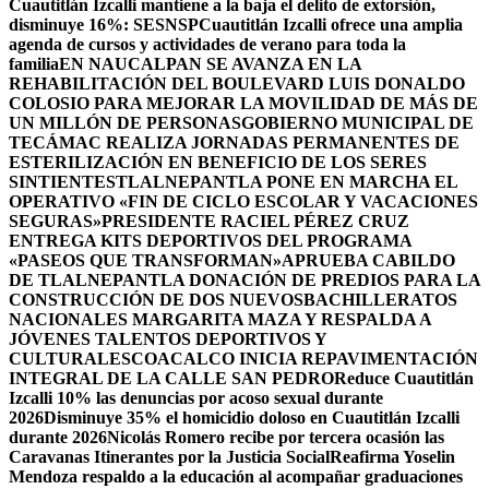
Cuautitlán Izcalli mantiene a la baja el delito de extorsión,
disminuye 16%: SESNSP
Cuautitlán Izcalli ofrece una amplia
agenda de cursos y actividades de verano para toda la
familia
EN NAUCALPAN SE AVANZA EN LA
REHABILITACIÓN DEL BOULEVARD LUIS DONALDO
COLOSIO PARA MEJORAR LA MOVILIDAD DE MÁS DE
UN MILLÓN DE PERSONAS
GOBIERNO MUNICIPAL DE
TECÁMAC REALIZA JORNADAS PERMANENTES DE
ESTERILIZACIÓN EN BENEFICIO DE LOS SERES
SINTIENTES
TLALNEPANTLA PONE EN MARCHA EL
OPERATIVO «FIN DE CICLO ESCOLAR Y VACACIONES
SEGURAS»
PRESIDENTE RACIEL PÉREZ CRUZ
ENTREGA KITS DEPORTIVOS DEL PROGRAMA
«PASEOS QUE TRANSFORMAN»
APRUEBA CABILDO
DE TLALNEPANTLA DONACIÓN DE PREDIOS PARA LA
CONSTRUCCIÓN DE DOS NUEVOSBACHILLERATOS
NACIONALES MARGARITA MAZA Y RESPALDA A
JÓVENES TALENTOS DEPORTIVOS Y
CULTURALES
COACALCO INICIA REPAVIMENTACIÓN
INTEGRAL DE LA CALLE SAN PEDRO
Reduce Cuautitlán
Izcalli 10% las denuncias por acoso sexual durante
2026
Disminuye 35% el homicidio doloso en Cuautitlán Izcalli
durante 2026
Nicolás Romero recibe por tercera ocasión las
Caravanas Itinerantes por la Justicia Social
Reafirma Yoselin
Mendoza respaldo a la educación al acompañar graduaciones