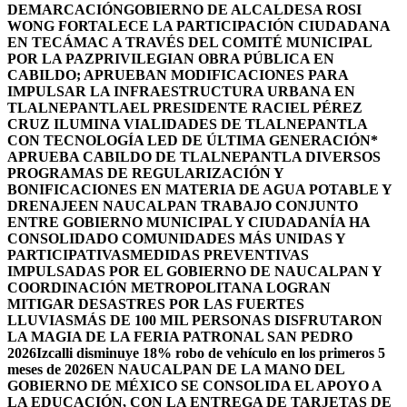
DEMARCACIÓN
GOBIERNO DE ALCALDESA ROSI
WONG FORTALECE LA PARTICIPACIÓN CIUDADANA
EN TECÁMAC A TRAVÉS DEL COMITÉ MUNICIPAL
POR LA PAZ
PRIVILEGIAN OBRA PÚBLICA EN
CABILDO; APRUEBAN MODIFICACIONES PARA
IMPULSAR LA INFRAESTRUCTURA URBANA EN
TLALNEPANTLA
EL PRESIDENTE RACIEL PÉREZ
CRUZ ILUMINA VIALIDADES DE TLALNEPANTLA
CON TECNOLOGÍA LED DE ÚLTIMA GENERACIÓN*
APRUEBA CABILDO DE TLALNEPANTLA DIVERSOS
PROGRAMAS DE REGULARIZACIÓN Y
BONIFICACIONES EN MATERIA DE AGUA POTABLE Y
DRENAJE
EN NAUCALPAN TRABAJO CONJUNTO
ENTRE GOBIERNO MUNICIPAL Y CIUDADANÍA HA
CONSOLIDADO COMUNIDADES MÁS UNIDAS Y
PARTICIPATIVAS
MEDIDAS PREVENTIVAS
IMPULSADAS POR EL GOBIERNO DE NAUCALPAN Y
COORDINACIÓN METROPOLITANA LOGRAN
MITIGAR DESASTRES POR LAS FUERTES
LLUVIAS
MÁS DE 100 MIL PERSONAS DISFRUTARON
LA MAGIA DE LA FERIA PATRONAL SAN PEDRO
2026
Izcalli disminuye 18% robo de vehículo en los primeros 5
meses de 2026
EN NAUCALPAN DE LA MANO DEL
GOBIERNO DE MÉXICO SE CONSOLIDA EL APOYO A
LA EDUCACIÓN, CON LA ENTREGA DE TARJETAS DE