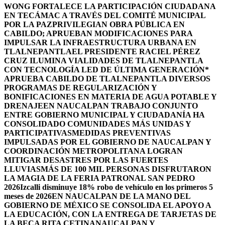
WONG FORTALECE LA PARTICIPACIÓN CIUDADANA
EN TECÁMAC A TRAVÉS DEL COMITÉ MUNICIPAL
POR LA PAZ
PRIVILEGIAN OBRA PÚBLICA EN
CABILDO; APRUEBAN MODIFICACIONES PARA
IMPULSAR LA INFRAESTRUCTURA URBANA EN
TLALNEPANTLA
EL PRESIDENTE RACIEL PÉREZ
CRUZ ILUMINA VIALIDADES DE TLALNEPANTLA
CON TECNOLOGÍA LED DE ÚLTIMA GENERACIÓN*
APRUEBA CABILDO DE TLALNEPANTLA DIVERSOS
PROGRAMAS DE REGULARIZACIÓN Y
BONIFICACIONES EN MATERIA DE AGUA POTABLE Y
DRENAJE
EN NAUCALPAN TRABAJO CONJUNTO
ENTRE GOBIERNO MUNICIPAL Y CIUDADANÍA HA
CONSOLIDADO COMUNIDADES MÁS UNIDAS Y
PARTICIPATIVAS
MEDIDAS PREVENTIVAS
IMPULSADAS POR EL GOBIERNO DE NAUCALPAN Y
COORDINACIÓN METROPOLITANA LOGRAN
MITIGAR DESASTRES POR LAS FUERTES
LLUVIAS
MÁS DE 100 MIL PERSONAS DISFRUTARON
LA MAGIA DE LA FERIA PATRONAL SAN PEDRO
2026
Izcalli disminuye 18% robo de vehículo en los primeros 5
meses de 2026
EN NAUCALPAN DE LA MANO DEL
GOBIERNO DE MÉXICO SE CONSOLIDA EL APOYO A
LA EDUCACIÓN, CON LA ENTREGA DE TARJETAS DE
LA BECA RITA CETINA
NAUCALPAN Y