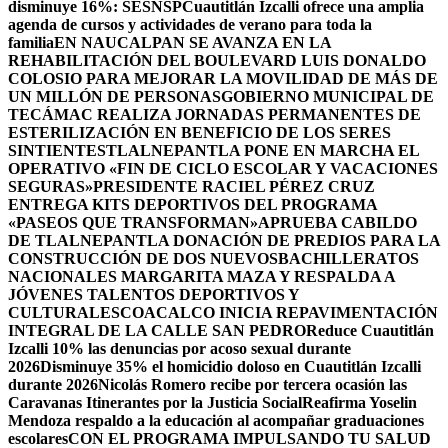
disminuye 16%: SESNSP
Cuautitlán Izcalli ofrece una amplia
agenda de cursos y actividades de verano para toda la
familia
EN NAUCALPAN SE AVANZA EN LA
REHABILITACIÓN DEL BOULEVARD LUIS DONALDO
COLOSIO PARA MEJORAR LA MOVILIDAD DE MÁS DE
UN MILLÓN DE PERSONAS
GOBIERNO MUNICIPAL DE
TECÁMAC REALIZA JORNADAS PERMANENTES DE
ESTERILIZACIÓN EN BENEFICIO DE LOS SERES
SINTIENTES
TLALNEPANTLA PONE EN MARCHA EL
OPERATIVO «FIN DE CICLO ESCOLAR Y VACACIONES
SEGURAS»
PRESIDENTE RACIEL PÉREZ CRUZ
ENTREGA KITS DEPORTIVOS DEL PROGRAMA
«PASEOS QUE TRANSFORMAN»
APRUEBA CABILDO
DE TLALNEPANTLA DONACIÓN DE PREDIOS PARA LA
CONSTRUCCIÓN DE DOS NUEVOSBACHILLERATOS
NACIONALES MARGARITA MAZA Y RESPALDA A
JÓVENES TALENTOS DEPORTIVOS Y
CULTURALES
COACALCO INICIA REPAVIMENTACIÓN
INTEGRAL DE LA CALLE SAN PEDRO
Reduce Cuautitlán
Izcalli 10% las denuncias por acoso sexual durante
2026
Disminuye 35% el homicidio doloso en Cuautitlán Izcalli
durante 2026
Nicolás Romero recibe por tercera ocasión las
Caravanas Itinerantes por la Justicia Social
Reafirma Yoselin
Mendoza respaldo a la educación al acompañar graduaciones
escolares
CON EL PROGRAMA IMPULSANDO TU SALUD