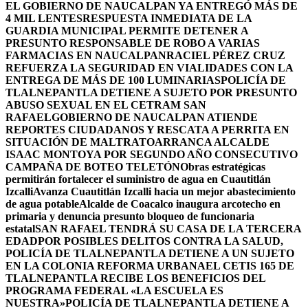
EL GOBIERNO DE NAUCALPAN YA ENTREGÓ MÁS DE
4 MIL LENTES
RESPUESTA INMEDIATA DE LA
GUARDIA MUNICIPAL PERMITE DETENER A
PRESUNTO RESPONSABLE DE ROBO A VARIAS
FARMACIAS EN NAUCALPAN
RACIEL PÉREZ CRUZ
REFUERZA LA SEGURIDAD EN VIALIDADES CON LA
ENTREGA DE MÁS DE 100 LUMINARIAS
POLICÍA DE
TLALNEPANTLA DETIENE A SUJETO POR PRESUNTO
ABUSO SEXUAL EN EL CETRAM SAN
RAFAEL
GOBIERNO DE NAUCALPAN ATIENDE
REPORTES CIUDADANOS Y RESCATA A PERRITA EN
SITUACIÓN DE MALTRATO
ARRANCA ALCALDE
ISAAC MONTOYA POR SEGUNDO AÑO CONSECUTIVO
CAMPAÑA DE BOTEO TELETÓN
Obras estratégicas
permitirán fortalecer el suministro de agua en Cuautitlán
Izcalli
Avanza Cuautitlán Izcalli hacia un mejor abastecimiento
de agua potable
Alcalde de Coacalco inaugura arcotecho en
primaria y denuncia presunto bloqueo de funcionaria
estatal
SAN RAFAEL TENDRÁ SU CASA DE LA TERCERA
EDAD
POR POSIBLES DELITOS CONTRA LA SALUD,
POLICÍA DE TLALNEPANTLA DETIENE A UN SUJETO
EN LA COLONIA REFORMA URBANA
EL CETIS 165 DE
TLALNEPANTLA RECIBE LOS BENEFICIOS DEL
PROGRAMA FEDERAL «LA ESCUELA ES
NUESTRA»
POLICÍA DE TLALNEPANTLA DETIENE A