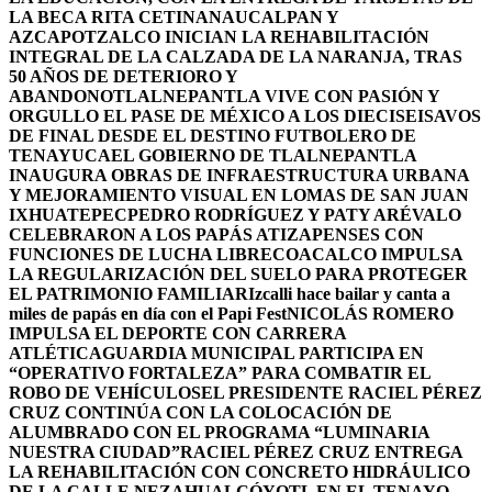
LA BECA RITA CETINA
NAUCALPAN Y
AZCAPOTZALCO INICIAN LA REHABILITACIÓN
INTEGRAL DE LA CALZADA DE LA NARANJA, TRAS
50 AÑOS DE DETERIORO Y
ABANDONO
TLALNEPANTLA VIVE CON PASIÓN Y
ORGULLO EL PASE DE MÉXICO A LOS DIECISEISAVOS
DE FINAL DESDE EL DESTINO FUTBOLERO DE
TENAYUCA
EL GOBIERNO DE TLALNEPANTLA
INAUGURA OBRAS DE INFRAESTRUCTURA URBANA
Y MEJORAMIENTO VISUAL EN LOMAS DE SAN JUAN
IXHUATEPEC
PEDRO RODRÍGUEZ Y PATY ARÉVALO
CELEBRARON A LOS PAPÁS ATIZAPENSES CON
FUNCIONES DE LUCHA LIBRE
COACALCO IMPULSA
LA REGULARIZACIÓN DEL SUELO PARA PROTEGER
EL PATRIMONIO FAMILIAR
Izcalli hace bailar y canta a
miles de papás en día con el Papi Fest
NICOLÁS ROMERO
IMPULSA EL DEPORTE CON CARRERA
ATLÉTICA
GUARDIA MUNICIPAL PARTICIPA EN
“OPERATIVO FORTALEZA” PARA COMBATIR EL
ROBO DE VEHÍCULOS
EL PRESIDENTE RACIEL PÉREZ
CRUZ CONTINÚA CON LA COLOCACIÓN DE
ALUMBRADO CON EL PROGRAMA “LUMINARIA
NUESTRA CIUDAD”
RACIEL PÉREZ CRUZ ENTREGA
LA REHABILITACIÓN CON CONCRETO HIDRÁULICO
DE LA CALLE NEZAHUALCÓYOTL EN EL TENAYO