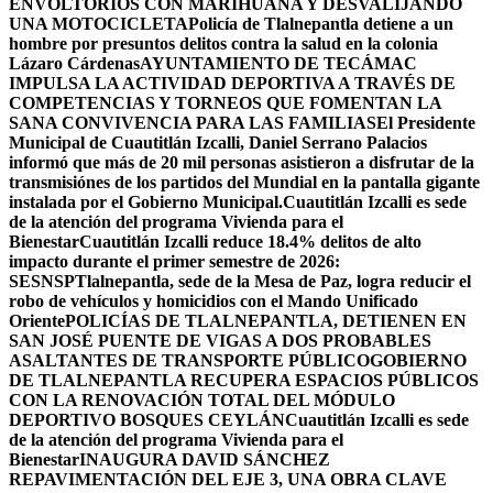
ENVOLTORIOS CON MARIHUANA Y DESVALIJANDO
UNA MOTOCICLETA
Policía de Tlalnepantla detiene a un
hombre por presuntos delitos contra la salud en la colonia
Lázaro Cárdenas
AYUNTAMIENTO DE TECÁMAC
IMPULSA LA ACTIVIDAD DEPORTIVA A TRAVÉS DE
COMPETENCIAS Y TORNEOS QUE FOMENTAN LA
SANA CONVIVENCIA PARA LAS FAMILIAS
El Presidente
Municipal de Cuautitlán Izcalli, Daniel Serrano Palacios
informó que más de 20 mil personas asistieron a disfrutar de la
transmisiónes de los partidos del Mundial en la pantalla gigante
instalada por el Gobierno Municipal.
Cuautitlán Izcalli es sede
de la atención del programa Vivienda para el
Bienestar
Cuautitlán Izcalli reduce 18.4% delitos de alto
impacto durante el primer semestre de 2026:
SESNSP
Tlalnepantla, sede de la Mesa de Paz, logra reducir el
robo de vehículos y homicidios con el Mando Unificado
Oriente
POLICÍAS DE TLALNEPANTLA, ​DETIENEN EN
SAN JOSÉ PUENTE DE VIGAS A DOS PROBABLES
ASALTANTES DE TRANSPORTE PÚBLICO
GOBIERNO
DE TLALNEPANTLA RECUPERA ESPACIOS PÚBLICOS
CON LA RENOVACIÓN TOTAL DEL MÓDULO
DEPORTIVO BOSQUES CEYLÁN
Cuautitlán Izcalli es sede
de la atención del programa Vivienda para el
Bienestar
INAUGURA DAVID SÁNCHEZ
REPAVIMENTACIÓN DEL EJE 3, UNA OBRA CLAVE