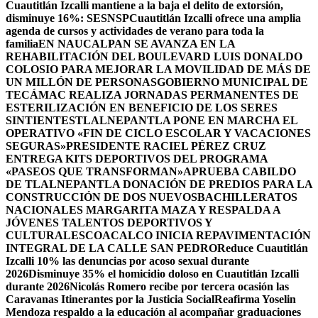
Cuautitlán Izcalli mantiene a la baja el delito de extorsión,
disminuye 16%: SESNSP
Cuautitlán Izcalli ofrece una amplia
agenda de cursos y actividades de verano para toda la
familia
EN NAUCALPAN SE AVANZA EN LA
REHABILITACIÓN DEL BOULEVARD LUIS DONALDO
COLOSIO PARA MEJORAR LA MOVILIDAD DE MÁS DE
UN MILLÓN DE PERSONAS
GOBIERNO MUNICIPAL DE
TECÁMAC REALIZA JORNADAS PERMANENTES DE
ESTERILIZACIÓN EN BENEFICIO DE LOS SERES
SINTIENTES
TLALNEPANTLA PONE EN MARCHA EL
OPERATIVO «FIN DE CICLO ESCOLAR Y VACACIONES
SEGURAS»
PRESIDENTE RACIEL PÉREZ CRUZ
ENTREGA KITS DEPORTIVOS DEL PROGRAMA
«PASEOS QUE TRANSFORMAN»
APRUEBA CABILDO
DE TLALNEPANTLA DONACIÓN DE PREDIOS PARA LA
CONSTRUCCIÓN DE DOS NUEVOSBACHILLERATOS
NACIONALES MARGARITA MAZA Y RESPALDA A
JÓVENES TALENTOS DEPORTIVOS Y
CULTURALES
COACALCO INICIA REPAVIMENTACIÓN
INTEGRAL DE LA CALLE SAN PEDRO
Reduce Cuautitlán
Izcalli 10% las denuncias por acoso sexual durante
2026
Disminuye 35% el homicidio doloso en Cuautitlán Izcalli
durante 2026
Nicolás Romero recibe por tercera ocasión las
Caravanas Itinerantes por la Justicia Social
Reafirma Yoselin
Mendoza respaldo a la educación al acompañar graduaciones