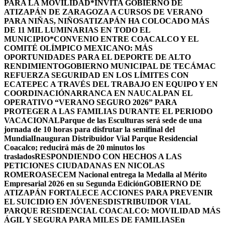
PARA LA MOVILIDAD
*INVITA GOBIERNO DE
ATIZAPÁN DE ZARAGOZA A CURSOS DE VERANO
PARA NIÑAS, NIÑOS
ATIZAPÁN HA COLOCADO MÁS
DE 11 MIL LUMINARIAS EN TODO EL
MUNICIPIO*
CONVENIO ENTRE COACALCO Y EL
COMITÉ OLÍMPICO MEXICANO: MÁS
OPORTUNIDADES PARA EL DEPORTE DE ALTO
RENDIMIENTO
GOBIERNO MUNICIPAL DE TECÁMAC
REFUERZA SEGURIDAD EN LOS LÍMITES CON
ECATEPEC A TRAVÉS DEL TRABAJO EN EQUIPO Y EN
COORDINACIÓN
ARRANCA EN NAUCALPAN EL
OPERATIVO “VERANO SEGURO 2026” PARA
PROTEGER A LAS FAMILIAS DURANTE EL PERIODO
VACACIONAL
Parque de las Esculturas será sede de una
jornada de 10 horas para disfrutar la semifinal del
Mundial
Inauguran Distribuidor Vial Parque Residencial
Coacalco; reducirá más de 20 minutos los
traslados
RESPONDIENDO CON HECHOS A LAS
PETICIONES CIUDADANAS EN NICOLAS
ROMERO
ASECEM Nacional entrega la Medalla al Mérito
Empresarial 2026 en su Segunda Edición
GOBIERNO DE
ATIZAPÁN FORTALECE ACCIONES PARA PREVENIR
EL SUICIDIO EN JÓVENES
DISTRIBUIDOR VIAL
PARQUE RESIDENCIAL COACALCO: MOVILIDAD MÁS
ÁGIL Y SEGURA PARA MILES DE FAMILIAS
En