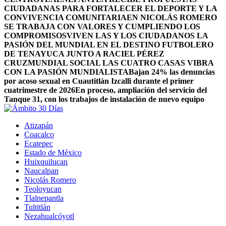
CIUDADANAS PARA FORTALECER EL DEPORTE Y LA
CONVIVENCIA COMUNITARIA
EN NICOLÁS ROMERO
SE TRABAJA CON VALORES Y CUMPLIENDO LOS
COMPROMISOS
VIVEN LAS Y LOS CIUDADANOS LA
PASIÓN DEL MUNDIAL EN EL DESTINO FUTBOLERO
DE TENAYUCA JUNTO A RACIEL PÉREZ
CRUZ
MUNDIAL SOCIAL LAS CUATRO CASAS VIBRA
CON LA PASIÓN MUNDIALISTA
Bajan 24% las denuncias
por acoso sexual en Cuautitlán Izcalli durante el primer
cuatrimestre de 2026
En proceso, ampliación del servicio del
Tanque 31, con los trabajos de instalación de nuevo equipo
Atizapán
Coacalco
Ecatepec
Estado de México
Huixquilucan
Naucalpan
Nicolás Romero
Teoloyucan
Tlalnepantla
Tultitlán
Nezahualcóyotl