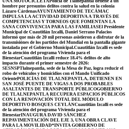
UNA MOTOCICLETA
Policía de Tlalnepantla detiene a un
hombre por presuntos delitos contra la salud en la colonia
Lázaro Cárdenas
AYUNTAMIENTO DE TECÁMAC
IMPULSA LA ACTIVIDAD DEPORTIVA A TRAVÉS DE
COMPETENCIAS Y TORNEOS QUE FOMENTAN LA
SANA CONVIVENCIA PARA LAS FAMILIAS
El Presidente
Municipal de Cuautitlán Izcalli, Daniel Serrano Palacios
informó que más de 20 mil personas asistieron a disfrutar de la
transmisiónes de los partidos del Mundial en la pantalla gigante
instalada por el Gobierno Municipal.
Cuautitlán Izcalli es sede
de la atención del programa Vivienda para el
Bienestar
Cuautitlán Izcalli reduce 18.4% delitos de alto
impacto durante el primer semestre de 2026:
SESNSP
Tlalnepantla, sede de la Mesa de Paz, logra reducir el
robo de vehículos y homicidios con el Mando Unificado
Oriente
POLICÍAS DE TLALNEPANTLA, ​DETIENEN EN
SAN JOSÉ PUENTE DE VIGAS A DOS PROBABLES
ASALTANTES DE TRANSPORTE PÚBLICO
GOBIERNO
DE TLALNEPANTLA RECUPERA ESPACIOS PÚBLICOS
CON LA RENOVACIÓN TOTAL DEL MÓDULO
DEPORTIVO BOSQUES CEYLÁN
Cuautitlán Izcalli es sede
de la atención del programa Vivienda para el
Bienestar
INAUGURA DAVID SÁNCHEZ
REPAVIMENTACIÓN DEL EJE 3, UNA OBRA CLAVE
PARA LA MOVILIDAD
*INVITA GOBIERNO DE