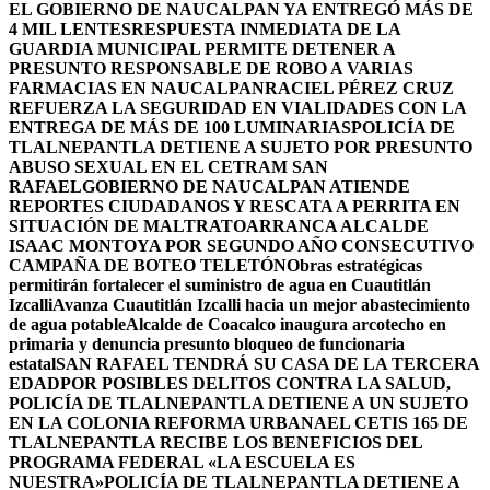
EL GOBIERNO DE NAUCALPAN YA ENTREGÓ MÁS DE
4 MIL LENTES
RESPUESTA INMEDIATA DE LA
GUARDIA MUNICIPAL PERMITE DETENER A
PRESUNTO RESPONSABLE DE ROBO A VARIAS
FARMACIAS EN NAUCALPAN
RACIEL PÉREZ CRUZ
REFUERZA LA SEGURIDAD EN VIALIDADES CON LA
ENTREGA DE MÁS DE 100 LUMINARIAS
POLICÍA DE
TLALNEPANTLA DETIENE A SUJETO POR PRESUNTO
ABUSO SEXUAL EN EL CETRAM SAN
RAFAEL
GOBIERNO DE NAUCALPAN ATIENDE
REPORTES CIUDADANOS Y RESCATA A PERRITA EN
SITUACIÓN DE MALTRATO
ARRANCA ALCALDE
ISAAC MONTOYA POR SEGUNDO AÑO CONSECUTIVO
CAMPAÑA DE BOTEO TELETÓN
Obras estratégicas
permitirán fortalecer el suministro de agua en Cuautitlán
Izcalli
Avanza Cuautitlán Izcalli hacia un mejor abastecimiento
de agua potable
Alcalde de Coacalco inaugura arcotecho en
primaria y denuncia presunto bloqueo de funcionaria
estatal
SAN RAFAEL TENDRÁ SU CASA DE LA TERCERA
EDAD
POR POSIBLES DELITOS CONTRA LA SALUD,
POLICÍA DE TLALNEPANTLA DETIENE A UN SUJETO
EN LA COLONIA REFORMA URBANA
EL CETIS 165 DE
TLALNEPANTLA RECIBE LOS BENEFICIOS DEL
PROGRAMA FEDERAL «LA ESCUELA ES
NUESTRA»
POLICÍA DE TLALNEPANTLA DETIENE A