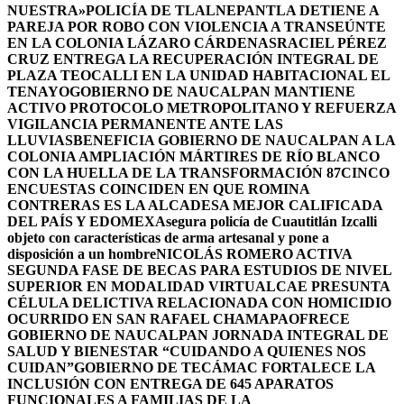
NUESTRA»
POLICÍA DE TLALNEPANTLA DETIENE A
PAREJA POR ROBO CON VIOLENCIA A TRANSEÚNTE
EN LA COLONIA LÁZARO CÁRDENAS
RACIEL PÉREZ
CRUZ ENTREGA LA RECUPERACIÓN INTEGRAL DE
PLAZA TEOCALLI EN LA UNIDAD HABITACIONAL EL
TENAYO
GOBIERNO DE NAUCALPAN MANTIENE
ACTIVO PROTOCOLO METROPOLITANO Y REFUERZA
VIGILANCIA PERMANENTE ANTE LAS
LLUVIAS
BENEFICIA GOBIERNO DE NAUCALPAN A LA
COLONIA AMPLIACIÓN MÁRTIRES DE RÍO BLANCO
CON LA HUELLA DE LA TRANSFORMACIÓN 87
CINCO
ENCUESTAS COINCIDEN EN QUE ROMINA
CONTRERAS ES LA ALCADESA MEJOR CALIFICADA
DEL PAÍS Y EDOMEX
Asegura policía de Cuautitlán Izcalli
objeto con características de arma artesanal y pone a
disposición a un hombre
NICOLÁS ROMERO ACTIVA
SEGUNDA FASE DE BECAS PARA ESTUDIOS DE NIVEL
SUPERIOR EN MODALIDAD VIRTUAL
CAE PRESUNTA
CÉLULA DELICTIVA RELACIONADA CON HOMICIDIO
OCURRIDO EN SAN RAFAEL CHAMAPA
OFRECE
GOBIERNO DE NAUCALPAN JORNADA INTEGRAL DE
SALUD Y BIENESTAR “CUIDANDO A QUIENES NOS
CUIDAN”
GOBIERNO DE TECÁMAC FORTALECE LA
INCLUSIÓN CON ENTREGA DE 645 APARATOS
FUNCIONALES A FAMILIAS DE LA