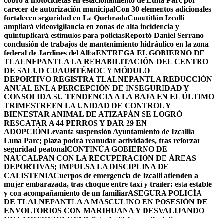
cobro a motocicletas en estacionamiento de Luna Parc por
carecer de autorización municipal
Con 30 elementos adicionales
fortalecen seguridad en La Quebrada
Cuautitlán Izcalli
ampliará videovigilancia en zonas de alta incidencia y
quintuplicará estímulos para policías
Reportó Daniel Serrano
conclusión de trabajos de mantenimiento hidráulico en la zona
federal de Jardines del Alba
ENTREGA EL GOBIERNO DE
TLALNEPANTLA LA REHABILITACIÓN DEL CENTRO
DE SALUD CUAUHTÉMOC Y MÓDULO
DEPORTIVO
REGISTRA TLALNEPANTLA REDUCCIÓN
ANUAL ENLA PERCEPCIÓN DE INSEGURIDAD Y
CONSOLIDA SU TENDENCIA A LA BAJA EN EL ÚLTIMO
TRIMESTRE
EN LA UNIDAD DE CONTROL Y
BIENESTAR ANIMAL DE ATIZAPÁN SE LOGRÓ
RESCATAR A 44 PERROS Y DAR 29 EN
ADOPCIÓN
Levanta suspensión Ayuntamiento de Izcallia
Luna Parc; plaza podrá reanudar actividades, tras reforzar
seguridad peatonal
CONTINÚA GOBIERNO DE
NAUCALPAN CON LA RECUPERACIÓN DE ÁREAS
DEPORTIVAS; IMPULSA LA DISCIPLINA DE
CALISTENIA
Cuerpos de emergencia de Izcalli atienden a
mujer embarazada, tras choque entre taxi y tráiler: está estable
y con acompañamiento de un familiar
ASEGURA POLICÍA
DE TLALNEPANTLA A MASCULINO EN POSESIÓN DE
ENVOLTORIOS CON MARIHUANA Y DESVALIJANDO