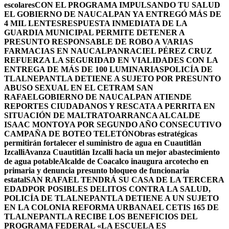
escolares
CON EL PROGRAMA IMPULSANDO TU SALUD
EL GOBIERNO DE NAUCALPAN YA ENTREGÓ MÁS DE
4 MIL LENTES
RESPUESTA INMEDIATA DE LA
GUARDIA MUNICIPAL PERMITE DETENER A
PRESUNTO RESPONSABLE DE ROBO A VARIAS
FARMACIAS EN NAUCALPAN
RACIEL PÉREZ CRUZ
REFUERZA LA SEGURIDAD EN VIALIDADES CON LA
ENTREGA DE MÁS DE 100 LUMINARIAS
POLICÍA DE
TLALNEPANTLA DETIENE A SUJETO POR PRESUNTO
ABUSO SEXUAL EN EL CETRAM SAN
RAFAEL
GOBIERNO DE NAUCALPAN ATIENDE
REPORTES CIUDADANOS Y RESCATA A PERRITA EN
SITUACIÓN DE MALTRATO
ARRANCA ALCALDE
ISAAC MONTOYA POR SEGUNDO AÑO CONSECUTIVO
CAMPAÑA DE BOTEO TELETÓN
Obras estratégicas
permitirán fortalecer el suministro de agua en Cuautitlán
Izcalli
Avanza Cuautitlán Izcalli hacia un mejor abastecimiento
de agua potable
Alcalde de Coacalco inaugura arcotecho en
primaria y denuncia presunto bloqueo de funcionaria
estatal
SAN RAFAEL TENDRÁ SU CASA DE LA TERCERA
EDAD
POR POSIBLES DELITOS CONTRA LA SALUD,
POLICÍA DE TLALNEPANTLA DETIENE A UN SUJETO
EN LA COLONIA REFORMA URBANA
EL CETIS 165 DE
TLALNEPANTLA RECIBE LOS BENEFICIOS DEL
PROGRAMA FEDERAL «LA ESCUELA ES