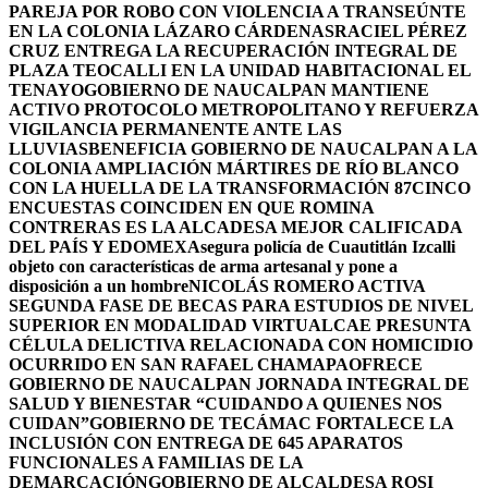
PAREJA POR ROBO CON VIOLENCIA A TRANSEÚNTE
EN LA COLONIA LÁZARO CÁRDENAS
RACIEL PÉREZ
CRUZ ENTREGA LA RECUPERACIÓN INTEGRAL DE
PLAZA TEOCALLI EN LA UNIDAD HABITACIONAL EL
TENAYO
GOBIERNO DE NAUCALPAN MANTIENE
ACTIVO PROTOCOLO METROPOLITANO Y REFUERZA
VIGILANCIA PERMANENTE ANTE LAS
LLUVIAS
BENEFICIA GOBIERNO DE NAUCALPAN A LA
COLONIA AMPLIACIÓN MÁRTIRES DE RÍO BLANCO
CON LA HUELLA DE LA TRANSFORMACIÓN 87
CINCO
ENCUESTAS COINCIDEN EN QUE ROMINA
CONTRERAS ES LA ALCADESA MEJOR CALIFICADA
DEL PAÍS Y EDOMEX
Asegura policía de Cuautitlán Izcalli
objeto con características de arma artesanal y pone a
disposición a un hombre
NICOLÁS ROMERO ACTIVA
SEGUNDA FASE DE BECAS PARA ESTUDIOS DE NIVEL
SUPERIOR EN MODALIDAD VIRTUAL
CAE PRESUNTA
CÉLULA DELICTIVA RELACIONADA CON HOMICIDIO
OCURRIDO EN SAN RAFAEL CHAMAPA
OFRECE
GOBIERNO DE NAUCALPAN JORNADA INTEGRAL DE
SALUD Y BIENESTAR “CUIDANDO A QUIENES NOS
CUIDAN”
GOBIERNO DE TECÁMAC FORTALECE LA
INCLUSIÓN CON ENTREGA DE 645 APARATOS
FUNCIONALES A FAMILIAS DE LA
DEMARCACIÓN
GOBIERNO DE ALCALDESA ROSI