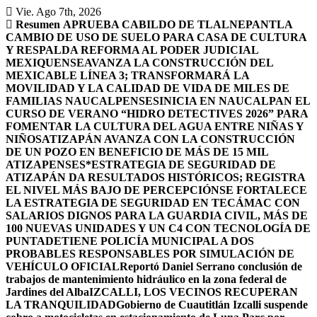
Saltar
Vie. Ago 7th, 2026
al
Resumen
APRUEBA CABILDO DE TLALNEPANTLA
contenido
CAMBIO DE USO DE SUELO PARA CASA DE CULTURA
Y RESPALDA REFORMA AL PODER JUDICIAL
MEXIQUENSE
AVANZA LA CONSTRUCCIÓN DEL
MEXICABLE LÍNEA 3; TRANSFORMARÁ LA
MOVILIDAD Y LA CALIDAD DE VIDA DE MILES DE
FAMILIAS NAUCALPENSES
INICIA EN NAUCALPAN EL
CURSO DE VERANO “HIDRO DETECTIVES 2026” PARA
FOMENTAR LA CULTURA DEL AGUA ENTRE NIÑAS Y
NIÑOS
ATIZAPÁN AVANZA CON LA CONSTRUCCIÓN
DE UN POZO EN BENEFICIO DE MÁS DE 15 MIL
ATIZAPENSES
*ESTRATEGIA DE SEGURIDAD DE
ATIZAPÁN DA RESULTADOS HISTÓRICOS; REGISTRA
EL NIVEL MÁS BAJO DE PERCEPCIÓN
SE FORTALECE
LA ESTRATEGIA DE SEGURIDAD EN TECÁMAC CON
SALARIOS DIGNOS PARA LA GUARDIA CIVIL, MÁS DE
100 NUEVAS UNIDADES Y UN C4 CON TECNOLOGÍA DE
PUNTA
DETIENE POLICÍA MUNICIPAL A DOS
PROBABLES RESPONSABLES POR SIMULACIÓN DE
VEHÍCULO OFICIAL
Reportó Daniel Serrano conclusión de
trabajos de mantenimiento hidráulico en la zona federal de
Jardines del Alba
IZCALLI, LOS VECINOS RECUPERAN
LA TRANQUILIDAD
Gobierno de Cuautitlán Izcalli suspende