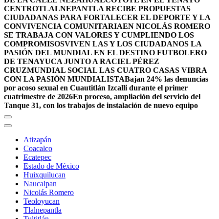
CENTRO
TLALNEPANTLA RECIBE PROPUESTAS
CIUDADANAS PARA FORTALECER EL DEPORTE Y LA
CONVIVENCIA COMUNITARIA
EN NICOLÁS ROMERO
SE TRABAJA CON VALORES Y CUMPLIENDO LOS
COMPROMISOS
VIVEN LAS Y LOS CIUDADANOS LA
PASIÓN DEL MUNDIAL EN EL DESTINO FUTBOLERO
DE TENAYUCA JUNTO A RACIEL PÉREZ
CRUZ
MUNDIAL SOCIAL LAS CUATRO CASAS VIBRA
CON LA PASIÓN MUNDIALISTA
Bajan 24% las denuncias
por acoso sexual en Cuautitlán Izcalli durante el primer
cuatrimestre de 2026
En proceso, ampliación del servicio del
Tanque 31, con los trabajos de instalación de nuevo equipo
Atizapán
Coacalco
Ecatepec
Estado de México
Huixquilucan
Naucalpan
Nicolás Romero
Teoloyucan
Tlalnepantla
Tultitlán