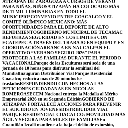
ATIZAPÁN DE ZARAGOZA A CURSOS DE VERANO
PARA NIÑAS, NIÑOS
ATIZAPÁN HA COLOCADO MÁS
DE 11 MIL LUMINARIAS EN TODO EL
MUNICIPIO*
CONVENIO ENTRE COACALCO Y EL
COMITÉ OLÍMPICO MEXICANO: MÁS
OPORTUNIDADES PARA EL DEPORTE DE ALTO
RENDIMIENTO
GOBIERNO MUNICIPAL DE TECÁMAC
REFUERZA SEGURIDAD EN LOS LÍMITES CON
ECATEPEC A TRAVÉS DEL TRABAJO EN EQUIPO Y EN
COORDINACIÓN
ARRANCA EN NAUCALPAN EL
OPERATIVO “VERANO SEGURO 2026” PARA
PROTEGER A LAS FAMILIAS DURANTE EL PERIODO
VACACIONAL
Parque de las Esculturas será sede de una
jornada de 10 horas para disfrutar la semifinal del
Mundial
Inauguran Distribuidor Vial Parque Residencial
Coacalco; reducirá más de 20 minutos los
traslados
RESPONDIENDO CON HECHOS A LAS
PETICIONES CIUDADANAS EN NICOLAS
ROMERO
ASECEM Nacional entrega la Medalla al Mérito
Empresarial 2026 en su Segunda Edición
GOBIERNO DE
ATIZAPÁN FORTALECE ACCIONES PARA PREVENIR
EL SUICIDIO EN JÓVENES
DISTRIBUIDOR VIAL
PARQUE RESIDENCIAL COACALCO: MOVILIDAD MÁS
ÁGIL Y SEGURA PARA MILES DE FAMILIAS
En
Cuautitlán Izcalli mantiene a la baja el delito de extorsión,