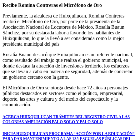
Recibe Romina Contreras el Micrófono de Oro
Previamente, la alcaldesa de Huixquilucan, Romina Contreras,
recibió el Micrófono de Oro, por parte de la presidenta de la
Asociación Nacional de Locutores de México, Rosalía Buaun
Sánchez, por su destacada labor a favor de los habitantes de
Huixquilucan, lo que la llevó a ser considerada como la mejor
presidenta municipal del país.
Rosalía Buaun destacó que Huixquilucan es un referente nacional,
como resultado del trabajo que realiza el gobierno municipal, en
donde destaca la atracción de inversiones territorio, los esfuerzos
que se llevan a cabo en materia de seguridad, además de concretar
un gobierno cercano con la gente.
El Micrófono de Oro se otorga desde hace 72 años a personajes
públicos destacados en sectores como el político, empresarial,
deporte, las artes y cultura y del medio del espectáculo y la
comunicación.
Navegación
ACERCA HUIXQUILUCAN TRÁMITES DEL REGISTRO CIVIL A LAS
COLONIAS AMPLIACIÓN PALO SOLO Y PALO SOLO
de
entradas
INICIA HUIXQUILUCAN PROGRAMA “ACCIÓN POR LA EDUCACIÓN”
PARA DAR MANTENIMIENTO A LAS 135 ESCUELAS PÚBLICAS DEL