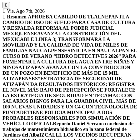
Vie. Ago 7th, 2026
Resumen
APRUEBA CABILDO DE TLALNEPANTLA
CAMBIO DE USO DE SUELO PARA CASA DE CULTURA
Y RESPALDA REFORMA AL PODER JUDICIAL
MEXIQUENSE
AVANZA LA CONSTRUCCIÓN DEL
MEXICABLE LÍNEA 3; TRANSFORMARÁ LA
MOVILIDAD Y LA CALIDAD DE VIDA DE MILES DE
FAMILIAS NAUCALPENSES
INICIA EN NAUCALPAN EL
CURSO DE VERANO “HIDRO DETECTIVES 2026” PARA
FOMENTAR LA CULTURA DEL AGUA ENTRE NIÑAS Y
NIÑOS
ATIZAPÁN AVANZA CON LA CONSTRUCCIÓN
DE UN POZO EN BENEFICIO DE MÁS DE 15 MIL
ATIZAPENSES
*ESTRATEGIA DE SEGURIDAD DE
ATIZAPÁN DA RESULTADOS HISTÓRICOS; REGISTRA
EL NIVEL MÁS BAJO DE PERCEPCIÓN
SE FORTALECE
LA ESTRATEGIA DE SEGURIDAD EN TECÁMAC CON
SALARIOS DIGNOS PARA LA GUARDIA CIVIL, MÁS DE
100 NUEVAS UNIDADES Y UN C4 CON TECNOLOGÍA DE
PUNTA
DETIENE POLICÍA MUNICIPAL A DOS
PROBABLES RESPONSABLES POR SIMULACIÓN DE
VEHÍCULO OFICIAL
Reportó Daniel Serrano conclusión de
trabajos de mantenimiento hidráulico en la zona federal de
Jardines del Alba
IZCALLI, LOS VECINOS RECUPERAN