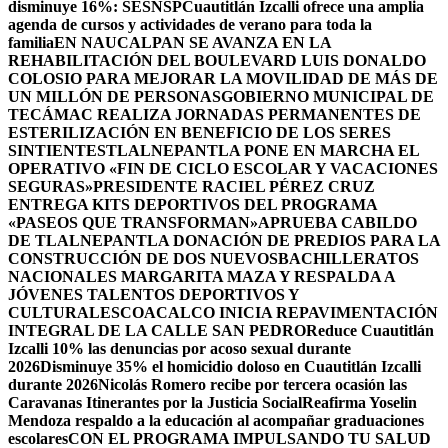
disminuye 16%: SESNSP
Cuautitlán Izcalli ofrece una amplia
agenda de cursos y actividades de verano para toda la
familia
EN NAUCALPAN SE AVANZA EN LA
REHABILITACIÓN DEL BOULEVARD LUIS DONALDO
COLOSIO PARA MEJORAR LA MOVILIDAD DE MÁS DE
UN MILLÓN DE PERSONAS
GOBIERNO MUNICIPAL DE
TECÁMAC REALIZA JORNADAS PERMANENTES DE
ESTERILIZACIÓN EN BENEFICIO DE LOS SERES
SINTIENTES
TLALNEPANTLA PONE EN MARCHA EL
OPERATIVO «FIN DE CICLO ESCOLAR Y VACACIONES
SEGURAS»
PRESIDENTE RACIEL PÉREZ CRUZ
ENTREGA KITS DEPORTIVOS DEL PROGRAMA
«PASEOS QUE TRANSFORMAN»
APRUEBA CABILDO
DE TLALNEPANTLA DONACIÓN DE PREDIOS PARA LA
CONSTRUCCIÓN DE DOS NUEVOSBACHILLERATOS
NACIONALES MARGARITA MAZA Y RESPALDA A
JÓVENES TALENTOS DEPORTIVOS Y
CULTURALES
COACALCO INICIA REPAVIMENTACIÓN
INTEGRAL DE LA CALLE SAN PEDRO
Reduce Cuautitlán
Izcalli 10% las denuncias por acoso sexual durante
2026
Disminuye 35% el homicidio doloso en Cuautitlán Izcalli
durante 2026
Nicolás Romero recibe por tercera ocasión las
Caravanas Itinerantes por la Justicia Social
Reafirma Yoselin
Mendoza respaldo a la educación al acompañar graduaciones
escolares
CON EL PROGRAMA IMPULSANDO TU SALUD