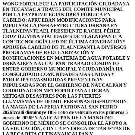
WONG FORTALECE LA PARTICIPACIÓN CIUDADANA
EN TECÁMAC A TRAVÉS DEL COMITÉ MUNICIPAL
POR LA PAZ
PRIVILEGIAN OBRA PÚBLICA EN
CABILDO; APRUEBAN MODIFICACIONES PARA
IMPULSAR LA INFRAESTRUCTURA URBANA EN
TLALNEPANTLA
EL PRESIDENTE RACIEL PÉREZ
CRUZ ILUMINA VIALIDADES DE TLALNEPANTLA
CON TECNOLOGÍA LED DE ÚLTIMA GENERACIÓN*
APRUEBA CABILDO DE TLALNEPANTLA DIVERSOS
PROGRAMAS DE REGULARIZACIÓN Y
BONIFICACIONES EN MATERIA DE AGUA POTABLE Y
DRENAJE
EN NAUCALPAN TRABAJO CONJUNTO
ENTRE GOBIERNO MUNICIPAL Y CIUDADANÍA HA
CONSOLIDADO COMUNIDADES MÁS UNIDAS Y
PARTICIPATIVAS
MEDIDAS PREVENTIVAS
IMPULSADAS POR EL GOBIERNO DE NAUCALPAN Y
COORDINACIÓN METROPOLITANA LOGRAN
MITIGAR DESASTRES POR LAS FUERTES
LLUVIAS
MÁS DE 100 MIL PERSONAS DISFRUTARON
LA MAGIA DE LA FERIA PATRONAL SAN PEDRO
2026
Izcalli disminuye 18% robo de vehículo en los primeros 5
meses de 2026
EN NAUCALPAN DE LA MANO DEL
GOBIERNO DE MÉXICO SE CONSOLIDA EL APOYO A
LA EDUCACIÓN, CON LA ENTREGA DE TARJETAS DE
LA BECA RITA CETINA
NAUCALPAN Y