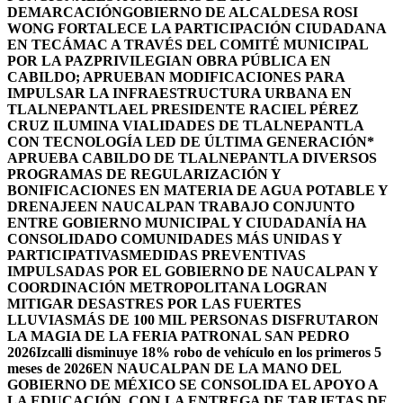
DEMARCACIÓN
GOBIERNO DE ALCALDESA ROSI
WONG FORTALECE LA PARTICIPACIÓN CIUDADANA
EN TECÁMAC A TRAVÉS DEL COMITÉ MUNICIPAL
POR LA PAZ
PRIVILEGIAN OBRA PÚBLICA EN
CABILDO; APRUEBAN MODIFICACIONES PARA
IMPULSAR LA INFRAESTRUCTURA URBANA EN
TLALNEPANTLA
EL PRESIDENTE RACIEL PÉREZ
CRUZ ILUMINA VIALIDADES DE TLALNEPANTLA
CON TECNOLOGÍA LED DE ÚLTIMA GENERACIÓN*
APRUEBA CABILDO DE TLALNEPANTLA DIVERSOS
PROGRAMAS DE REGULARIZACIÓN Y
BONIFICACIONES EN MATERIA DE AGUA POTABLE Y
DRENAJE
EN NAUCALPAN TRABAJO CONJUNTO
ENTRE GOBIERNO MUNICIPAL Y CIUDADANÍA HA
CONSOLIDADO COMUNIDADES MÁS UNIDAS Y
PARTICIPATIVAS
MEDIDAS PREVENTIVAS
IMPULSADAS POR EL GOBIERNO DE NAUCALPAN Y
COORDINACIÓN METROPOLITANA LOGRAN
MITIGAR DESASTRES POR LAS FUERTES
LLUVIAS
MÁS DE 100 MIL PERSONAS DISFRUTARON
LA MAGIA DE LA FERIA PATRONAL SAN PEDRO
2026
Izcalli disminuye 18% robo de vehículo en los primeros 5
meses de 2026
EN NAUCALPAN DE LA MANO DEL
GOBIERNO DE MÉXICO SE CONSOLIDA EL APOYO A
LA EDUCACIÓN, CON LA ENTREGA DE TARJETAS DE