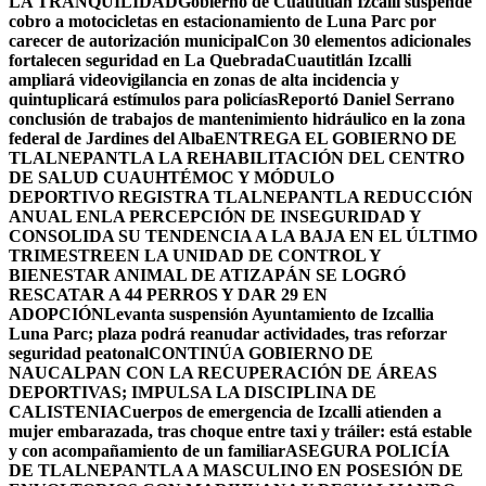
LA TRANQUILIDAD
Gobierno de Cuautitlán Izcalli suspende
cobro a motocicletas en estacionamiento de Luna Parc por
carecer de autorización municipal
Con 30 elementos adicionales
fortalecen seguridad en La Quebrada
Cuautitlán Izcalli
ampliará videovigilancia en zonas de alta incidencia y
quintuplicará estímulos para policías
Reportó Daniel Serrano
conclusión de trabajos de mantenimiento hidráulico en la zona
federal de Jardines del Alba
ENTREGA EL GOBIERNO DE
TLALNEPANTLA LA REHABILITACIÓN DEL CENTRO
DE SALUD CUAUHTÉMOC Y MÓDULO
DEPORTIVO
REGISTRA TLALNEPANTLA REDUCCIÓN
ANUAL ENLA PERCEPCIÓN DE INSEGURIDAD Y
CONSOLIDA SU TENDENCIA A LA BAJA EN EL ÚLTIMO
TRIMESTRE
EN LA UNIDAD DE CONTROL Y
BIENESTAR ANIMAL DE ATIZAPÁN SE LOGRÓ
RESCATAR A 44 PERROS Y DAR 29 EN
ADOPCIÓN
Levanta suspensión Ayuntamiento de Izcallia
Luna Parc; plaza podrá reanudar actividades, tras reforzar
seguridad peatonal
CONTINÚA GOBIERNO DE
NAUCALPAN CON LA RECUPERACIÓN DE ÁREAS
DEPORTIVAS; IMPULSA LA DISCIPLINA DE
CALISTENIA
Cuerpos de emergencia de Izcalli atienden a
mujer embarazada, tras choque entre taxi y tráiler: está estable
y con acompañamiento de un familiar
ASEGURA POLICÍA
DE TLALNEPANTLA A MASCULINO EN POSESIÓN DE