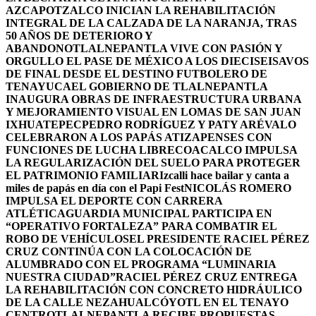
AZCAPOTZALCO INICIAN LA REHABILITACIÓN
INTEGRAL DE LA CALZADA DE LA NARANJA, TRAS
50 AÑOS DE DETERIORO Y
ABANDONO
TLALNEPANTLA VIVE CON PASIÓN Y
ORGULLO EL PASE DE MÉXICO A LOS DIECISEISAVOS
DE FINAL DESDE EL DESTINO FUTBOLERO DE
TENAYUCA
EL GOBIERNO DE TLALNEPANTLA
INAUGURA OBRAS DE INFRAESTRUCTURA URBANA
Y MEJORAMIENTO VISUAL EN LOMAS DE SAN JUAN
IXHUATEPEC
PEDRO RODRÍGUEZ Y PATY ARÉVALO
CELEBRARON A LOS PAPÁS ATIZAPENSES CON
FUNCIONES DE LUCHA LIBRE
COACALCO IMPULSA
LA REGULARIZACIÓN DEL SUELO PARA PROTEGER
EL PATRIMONIO FAMILIAR
Izcalli hace bailar y canta a
miles de papás en día con el Papi Fest
NICOLÁS ROMERO
IMPULSA EL DEPORTE CON CARRERA
ATLÉTICA
GUARDIA MUNICIPAL PARTICIPA EN
“OPERATIVO FORTALEZA” PARA COMBATIR EL
ROBO DE VEHÍCULOS
EL PRESIDENTE RACIEL PÉREZ
CRUZ CONTINÚA CON LA COLOCACIÓN DE
ALUMBRADO CON EL PROGRAMA “LUMINARIA
NUESTRA CIUDAD”
RACIEL PÉREZ CRUZ ENTREGA
LA REHABILITACIÓN CON CONCRETO HIDRÁULICO
DE LA CALLE NEZAHUALCÓYOTL EN EL TENAYO
CENTRO
TLALNEPANTLA RECIBE PROPUESTAS