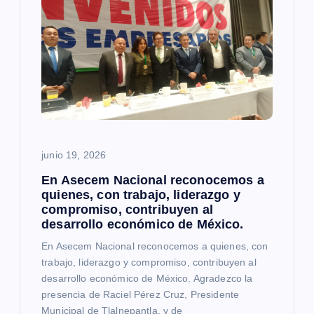
ó
n
d
e
e
junio 19, 2026
n
En Asecem Nacional reconocemos a
quienes, con trabajo, liderazgo y
compromiso, contribuyen al
t
desarrollo económico de México.
r
En Asecem Nacional reconocemos a quienes, con
trabajo, liderazgo y compromiso, contribuyen al
a
desarrollo económico de México. Agradezco la
presencia de Raciel Pérez Cruz, Presidente
Municipal de Tlalnepantla, y de