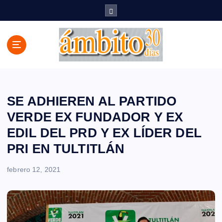
S
a
l
t
a
r
a
l
c
SE ADHIEREN AL PARTIDO
o
VERDE EX FUNDADOR Y EX
n
EDIL DEL PRD Y EX LÍDER DEL
t
e
PRI EN TULTITLÁN
n
i
febrero 12, 2021
d
o