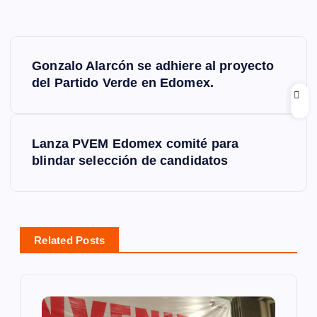
N
Gonzalo Alarcón se adhiere al proyecto
a
del Partido Verde en Edomex.
v
Lanza PVEM Edomex comité para
e
blindar selección de candidatos
g
a
Related Posts
c
i