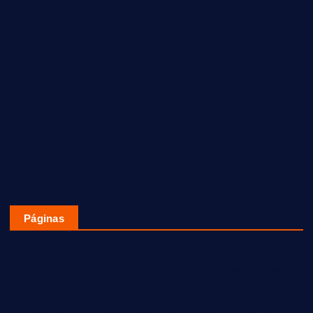
Páginas
ACOMPAÑAN A LOS FIELES DIFUNTOS CON ARTE, MÚSICA
Y TRADICIÓN EN EL FESTIVAL DE LAS ALMAS 2020
ARRANCA EN CUAUTITLÁN IZCALLI Y EN EL PAÍS LA