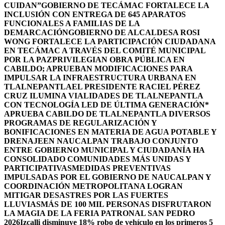
CUIDAN”
GOBIERNO DE TECÁMAC FORTALECE LA
INCLUSIÓN CON ENTREGA DE 645 APARATOS
FUNCIONALES A FAMILIAS DE LA
DEMARCACIÓN
GOBIERNO DE ALCALDESA ROSI
WONG FORTALECE LA PARTICIPACIÓN CIUDADANA
EN TECÁMAC A TRAVÉS DEL COMITÉ MUNICIPAL
POR LA PAZ
PRIVILEGIAN OBRA PÚBLICA EN
CABILDO; APRUEBAN MODIFICACIONES PARA
IMPULSAR LA INFRAESTRUCTURA URBANA EN
TLALNEPANTLA
EL PRESIDENTE RACIEL PÉREZ
CRUZ ILUMINA VIALIDADES DE TLALNEPANTLA
CON TECNOLOGÍA LED DE ÚLTIMA GENERACIÓN*
APRUEBA CABILDO DE TLALNEPANTLA DIVERSOS
PROGRAMAS DE REGULARIZACIÓN Y
BONIFICACIONES EN MATERIA DE AGUA POTABLE Y
DRENAJE
EN NAUCALPAN TRABAJO CONJUNTO
ENTRE GOBIERNO MUNICIPAL Y CIUDADANÍA HA
CONSOLIDADO COMUNIDADES MÁS UNIDAS Y
PARTICIPATIVAS
MEDIDAS PREVENTIVAS
IMPULSADAS POR EL GOBIERNO DE NAUCALPAN Y
COORDINACIÓN METROPOLITANA LOGRAN
MITIGAR DESASTRES POR LAS FUERTES
LLUVIAS
MÁS DE 100 MIL PERSONAS DISFRUTARON
LA MAGIA DE LA FERIA PATRONAL SAN PEDRO
2026
Izcalli disminuye 18% robo de vehículo en los primeros 5