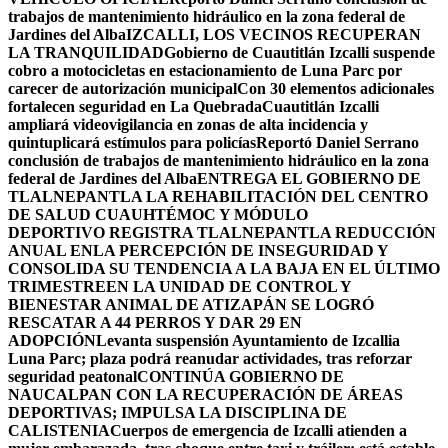
trabajos de mantenimiento hidráulico en la zona federal de
Jardines del Alba
IZCALLI, LOS VECINOS RECUPERAN
LA TRANQUILIDAD
Gobierno de Cuautitlán Izcalli suspende
cobro a motocicletas en estacionamiento de Luna Parc por
carecer de autorización municipal
Con 30 elementos adicionales
fortalecen seguridad en La Quebrada
Cuautitlán Izcalli
ampliará videovigilancia en zonas de alta incidencia y
quintuplicará estímulos para policías
Reportó Daniel Serrano
conclusión de trabajos de mantenimiento hidráulico en la zona
federal de Jardines del Alba
ENTREGA EL GOBIERNO DE
TLALNEPANTLA LA REHABILITACIÓN DEL CENTRO
DE SALUD CUAUHTÉMOC Y MÓDULO
DEPORTIVO
REGISTRA TLALNEPANTLA REDUCCIÓN
ANUAL ENLA PERCEPCIÓN DE INSEGURIDAD Y
CONSOLIDA SU TENDENCIA A LA BAJA EN EL ÚLTIMO
TRIMESTRE
EN LA UNIDAD DE CONTROL Y
BIENESTAR ANIMAL DE ATIZAPÁN SE LOGRÓ
RESCATAR A 44 PERROS Y DAR 29 EN
ADOPCIÓN
Levanta suspensión Ayuntamiento de Izcallia
Luna Parc; plaza podrá reanudar actividades, tras reforzar
seguridad peatonal
CONTINÚA GOBIERNO DE
NAUCALPAN CON LA RECUPERACIÓN DE ÁREAS
DEPORTIVAS; IMPULSA LA DISCIPLINA DE
CALISTENIA
Cuerpos de emergencia de Izcalli atienden a