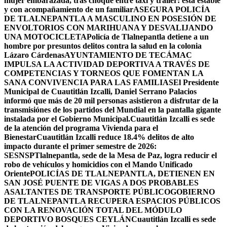
mujer embarazada, tras choque entre taxi y tráiler: está estable
y con acompañamiento de un familiar
ASEGURA POLICÍA
DE TLALNEPANTLA A MASCULINO EN POSESIÓN DE
ENVOLTORIOS CON MARIHUANA Y DESVALIJANDO
UNA MOTOCICLETA
Policía de Tlalnepantla detiene a un
hombre por presuntos delitos contra la salud en la colonia
Lázaro Cárdenas
AYUNTAMIENTO DE TECÁMAC
IMPULSA LA ACTIVIDAD DEPORTIVA A TRAVÉS DE
COMPETENCIAS Y TORNEOS QUE FOMENTAN LA
SANA CONVIVENCIA PARA LAS FAMILIAS
El Presidente
Municipal de Cuautitlán Izcalli, Daniel Serrano Palacios
informó que más de 20 mil personas asistieron a disfrutar de la
transmisiónes de los partidos del Mundial en la pantalla gigante
instalada por el Gobierno Municipal.
Cuautitlán Izcalli es sede
de la atención del programa Vivienda para el
Bienestar
Cuautitlán Izcalli reduce 18.4% delitos de alto
impacto durante el primer semestre de 2026:
SESNSP
Tlalnepantla, sede de la Mesa de Paz, logra reducir el
robo de vehículos y homicidios con el Mando Unificado
Oriente
POLICÍAS DE TLALNEPANTLA, ​DETIENEN EN
SAN JOSÉ PUENTE DE VIGAS A DOS PROBABLES
ASALTANTES DE TRANSPORTE PÚBLICO
GOBIERNO
DE TLALNEPANTLA RECUPERA ESPACIOS PÚBLICOS
CON LA RENOVACIÓN TOTAL DEL MÓDULO
DEPORTIVO BOSQUES CEYLÁN
Cuautitlán Izcalli es sede