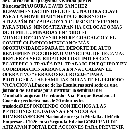
de la atención del programa Vivienda para el
Bienestar
INAUGURA DAVID SÁNCHEZ
REPAVIMENTACIÓN DEL EJE 3, UNA OBRA CLAVE
PARA LA MOVILIDAD
*INVITA GOBIERNO DE
ATIZAPÁN DE ZARAGOZA A CURSOS DE VERANO
PARA NIÑAS, NIÑOS
ATIZAPÁN HA COLOCADO MÁS
DE 11 MIL LUMINARIAS EN TODO EL
MUNICIPIO*
CONVENIO ENTRE COACALCO Y EL
COMITÉ OLÍMPICO MEXICANO: MÁS
OPORTUNIDADES PARA EL DEPORTE DE ALTO
RENDIMIENTO
GOBIERNO MUNICIPAL DE TECÁMAC
REFUERZA SEGURIDAD EN LOS LÍMITES CON
ECATEPEC A TRAVÉS DEL TRABAJO EN EQUIPO Y EN
COORDINACIÓN
ARRANCA EN NAUCALPAN EL
OPERATIVO “VERANO SEGURO 2026” PARA
PROTEGER A LAS FAMILIAS DURANTE EL PERIODO
VACACIONAL
Parque de las Esculturas será sede de una
jornada de 10 horas para disfrutar la semifinal del
Mundial
Inauguran Distribuidor Vial Parque Residencial
Coacalco; reducirá más de 20 minutos los
traslados
RESPONDIENDO CON HECHOS A LAS
PETICIONES CIUDADANAS EN NICOLAS
ROMERO
ASECEM Nacional entrega la Medalla al Mérito
Empresarial 2026 en su Segunda Edición
GOBIERNO DE
ATIZAPÁN FORTALECE ACCIONES PARA PREVENIR