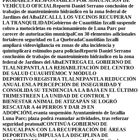
PROBABLES RESPONSABLES POR SIMULACIÓN DE
VEHÍCULO OFICIAL
Reportó Daniel Serrano conclusión de
trabajos de mantenimiento hidráulico en la zona federal de
Jardines del Alba
IZCALLI, LOS VECINOS RECUPERAN
LA TRANQUILIDAD
Gobierno de Cuautitlán Izcalli suspende
cobro a motocicletas en estacionamiento de Luna Parc por
carecer de autorización municipal
Con 30 elementos adicionales
fortalecen seguridad en La Quebrada
Cuautitlán Izcalli
ampliará videovigilancia en zonas de alta incidencia y
quintuplicará estímulos para policías
Reportó Daniel Serrano
conclusión de trabajos de mantenimiento hidráulico en la zona
federal de Jardines del Alba
ENTREGA EL GOBIERNO DE
TLALNEPANTLA LA REHABILITACIÓN DEL CENTRO
DE SALUD CUAUHTÉMOC Y MÓDULO
DEPORTIVO
REGISTRA TLALNEPANTLA REDUCCIÓN
ANUAL ENLA PERCEPCIÓN DE INSEGURIDAD Y
CONSOLIDA SU TENDENCIA A LA BAJA EN EL ÚLTIMO
TRIMESTRE
EN LA UNIDAD DE CONTROL Y
BIENESTAR ANIMAL DE ATIZAPÁN SE LOGRÓ
RESCATAR A 44 PERROS Y DAR 29 EN
ADOPCIÓN
Levanta suspensión Ayuntamiento de Izcallia
Luna Parc; plaza podrá reanudar actividades, tras reforzar
seguridad peatonal
CONTINÚA GOBIERNO DE
NAUCALPAN CON LA RECUPERACIÓN DE ÁREAS
DEPORTIVAS; IMPULSA LA DISCIPLINA DE