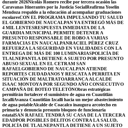
durante 2026
Nicolás Romero recibe por tercera ocasión las
Caravanas Itinerantes por la Justicia Social
Reafirma Yoselin
Mendoza respaldo a la educación al acompañar graduaciones
escolares
CON EL PROGRAMA IMPULSANDO TU SALUD
EL GOBIERNO DE NAUCALPAN YA ENTREGÓ MÁS DE
4 MIL LENTES
RESPUESTA INMEDIATA DE LA
GUARDIA MUNICIPAL PERMITE DETENER A
PRESUNTO RESPONSABLE DE ROBO A VARIAS
FARMACIAS EN NAUCALPAN
RACIEL PÉREZ CRUZ
REFUERZA LA SEGURIDAD EN VIALIDADES CON LA
ENTREGA DE MÁS DE 100 LUMINARIAS
POLICÍA DE
TLALNEPANTLA DETIENE A SUJETO POR PRESUNTO
ABUSO SEXUAL EN EL CETRAM SAN
RAFAEL
GOBIERNO DE NAUCALPAN ATIENDE
REPORTES CIUDADANOS Y RESCATA A PERRITA EN
SITUACIÓN DE MALTRATO
ARRANCA ALCALDE
ISAAC MONTOYA POR SEGUNDO AÑO CONSECUTIVO
CAMPAÑA DE BOTEO TELETÓN
Obras estratégicas
permitirán fortalecer el suministro de agua en Cuautitlán
Izcalli
Avanza Cuautitlán Izcalli hacia un mejor abastecimiento
de agua potable
Alcalde de Coacalco inaugura arcotecho en
primaria y denuncia presunto bloqueo de funcionaria
estatal
SAN RAFAEL TENDRÁ SU CASA DE LA TERCERA
EDAD
POR POSIBLES DELITOS CONTRA LA SALUD,
POLICÍA DE TLALNEPANTLA DETIENE A UN SUJETO