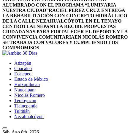
ALUMBRADO CON EL PROGRAMA “LUMINARIA
NUESTRA CIUDAD”
RACIEL PÉREZ CRUZ ENTREGA
LA REHABILITACIÓN CON CONCRETO HIDRÁULICO
DE LA CALLE NEZAHUALCÓYOTL EN EL TENAYO
CENTRO
TLALNEPANTLA RECIBE PROPUESTAS
CIUDADANAS PARA FORTALECER EL DEPORTE Y LA
CONVIVENCIA COMUNITARIA
EN NICOLÁS ROMERO
SE TRABAJA CON VALORES Y CUMPLIENDO LOS
COMPROMISOS
Atizapán
Coacalco
Ecatepec
Estado de México
Huixquilucan
Naucalpan
Nicolás Romero
Teoloyucan
Tlalnepantla
Tultitlán
Nezahualcóyotl
Sáb. Ago 8th, 2026