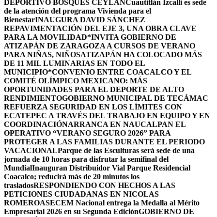
DEPORTIVO BOSQUES CEYLÁN
Cuautitlán Izcalli es sede
de la atención del programa Vivienda para el
Bienestar
INAUGURA DAVID SÁNCHEZ
REPAVIMENTACIÓN DEL EJE 3, UNA OBRA CLAVE
PARA LA MOVILIDAD
*INVITA GOBIERNO DE
ATIZAPÁN DE ZARAGOZA A CURSOS DE VERANO
PARA NIÑAS, NIÑOS
ATIZAPÁN HA COLOCADO MÁS
DE 11 MIL LUMINARIAS EN TODO EL
MUNICIPIO*
CONVENIO ENTRE COACALCO Y EL
COMITÉ OLÍMPICO MEXICANO: MÁS
OPORTUNIDADES PARA EL DEPORTE DE ALTO
RENDIMIENTO
GOBIERNO MUNICIPAL DE TECÁMAC
REFUERZA SEGURIDAD EN LOS LÍMITES CON
ECATEPEC A TRAVÉS DEL TRABAJO EN EQUIPO Y EN
COORDINACIÓN
ARRANCA EN NAUCALPAN EL
OPERATIVO “VERANO SEGURO 2026” PARA
PROTEGER A LAS FAMILIAS DURANTE EL PERIODO
VACACIONAL
Parque de las Esculturas será sede de una
jornada de 10 horas para disfrutar la semifinal del
Mundial
Inauguran Distribuidor Vial Parque Residencial
Coacalco; reducirá más de 20 minutos los
traslados
RESPONDIENDO CON HECHOS A LAS
PETICIONES CIUDADANAS EN NICOLAS
ROMERO
ASECEM Nacional entrega la Medalla al Mérito
Empresarial 2026 en su Segunda Edición
GOBIERNO DE