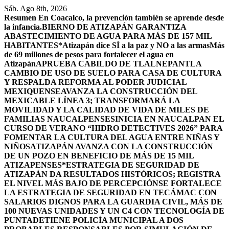
Saltar
Sáb. Ago 8th, 2026
al
Resumen
En Coacalco, la prevención también se aprende desde
contenido
la infancia.
BIERNO DE ATIZAPÁN GARANTIZA
ABASTECIMIENTO DE AGUA PARA MÁS DE 157 MIL
HABITANTES*
Atizapán dice SÍ a la paz y NO a las armas
Más
de 69 millones de pesos para fortalecer el agua en
Atizapán
APRUEBA CABILDO DE TLALNEPANTLA
CAMBIO DE USO DE SUELO PARA CASA DE CULTURA
Y RESPALDA REFORMA AL PODER JUDICIAL
MEXIQUENSE
AVANZA LA CONSTRUCCIÓN DEL
MEXICABLE LÍNEA 3; TRANSFORMARÁ LA
MOVILIDAD Y LA CALIDAD DE VIDA DE MILES DE
FAMILIAS NAUCALPENSES
INICIA EN NAUCALPAN EL
CURSO DE VERANO “HIDRO DETECTIVES 2026” PARA
FOMENTAR LA CULTURA DEL AGUA ENTRE NIÑAS Y
NIÑOS
ATIZAPÁN AVANZA CON LA CONSTRUCCIÓN
DE UN POZO EN BENEFICIO DE MÁS DE 15 MIL
ATIZAPENSES
*ESTRATEGIA DE SEGURIDAD DE
ATIZAPÁN DA RESULTADOS HISTÓRICOS; REGISTRA
EL NIVEL MÁS BAJO DE PERCEPCIÓN
SE FORTALECE
LA ESTRATEGIA DE SEGURIDAD EN TECÁMAC CON
SALARIOS DIGNOS PARA LA GUARDIA CIVIL, MÁS DE
100 NUEVAS UNIDADES Y UN C4 CON TECNOLOGÍA DE
PUNTA
DETIENE POLICÍA MUNICIPAL A DOS