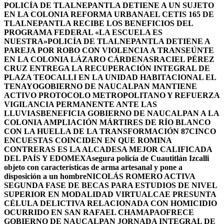
POLICÍA DE TLALNEPANTLA DETIENE A UN SUJETO
EN LA COLONIA REFORMA URBANA
EL CETIS 165 DE
TLALNEPANTLA RECIBE LOS BENEFICIOS DEL
PROGRAMA FEDERAL «LA ESCUELA ES
NUESTRA»
POLICÍA DE TLALNEPANTLA DETIENE A
PAREJA POR ROBO CON VIOLENCIA A TRANSEÚNTE
EN LA COLONIA LÁZARO CÁRDENAS
RACIEL PÉREZ
CRUZ ENTREGA LA RECUPERACIÓN INTEGRAL DE
PLAZA TEOCALLI EN LA UNIDAD HABITACIONAL EL
TENAYO
GOBIERNO DE NAUCALPAN MANTIENE
ACTIVO PROTOCOLO METROPOLITANO Y REFUERZA
VIGILANCIA PERMANENTE ANTE LAS
LLUVIAS
BENEFICIA GOBIERNO DE NAUCALPAN A LA
COLONIA AMPLIACIÓN MÁRTIRES DE RÍO BLANCO
CON LA HUELLA DE LA TRANSFORMACIÓN 87
CINCO
ENCUESTAS COINCIDEN EN QUE ROMINA
CONTRERAS ES LA ALCADESA MEJOR CALIFICADA
DEL PAÍS Y EDOMEX
Asegura policía de Cuautitlán Izcalli
objeto con características de arma artesanal y pone a
disposición a un hombre
NICOLÁS ROMERO ACTIVA
SEGUNDA FASE DE BECAS PARA ESTUDIOS DE NIVEL
SUPERIOR EN MODALIDAD VIRTUAL
CAE PRESUNTA
CÉLULA DELICTIVA RELACIONADA CON HOMICIDIO
OCURRIDO EN SAN RAFAEL CHAMAPA
OFRECE
GOBIERNO DE NAUCALPAN JORNADA INTEGRAL DE