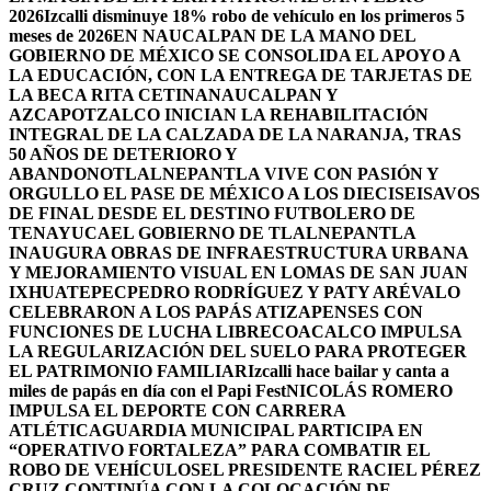
2026
Izcalli disminuye 18% robo de vehículo en los primeros 5
meses de 2026
EN NAUCALPAN DE LA MANO DEL
GOBIERNO DE MÉXICO SE CONSOLIDA EL APOYO A
LA EDUCACIÓN, CON LA ENTREGA DE TARJETAS DE
LA BECA RITA CETINA
NAUCALPAN Y
AZCAPOTZALCO INICIAN LA REHABILITACIÓN
INTEGRAL DE LA CALZADA DE LA NARANJA, TRAS
50 AÑOS DE DETERIORO Y
ABANDONO
TLALNEPANTLA VIVE CON PASIÓN Y
ORGULLO EL PASE DE MÉXICO A LOS DIECISEISAVOS
DE FINAL DESDE EL DESTINO FUTBOLERO DE
TENAYUCA
EL GOBIERNO DE TLALNEPANTLA
INAUGURA OBRAS DE INFRAESTRUCTURA URBANA
Y MEJORAMIENTO VISUAL EN LOMAS DE SAN JUAN
IXHUATEPEC
PEDRO RODRÍGUEZ Y PATY ARÉVALO
CELEBRARON A LOS PAPÁS ATIZAPENSES CON
FUNCIONES DE LUCHA LIBRE
COACALCO IMPULSA
LA REGULARIZACIÓN DEL SUELO PARA PROTEGER
EL PATRIMONIO FAMILIAR
Izcalli hace bailar y canta a
miles de papás en día con el Papi Fest
NICOLÁS ROMERO
IMPULSA EL DEPORTE CON CARRERA
ATLÉTICA
GUARDIA MUNICIPAL PARTICIPA EN
“OPERATIVO FORTALEZA” PARA COMBATIR EL
ROBO DE VEHÍCULOS
EL PRESIDENTE RACIEL PÉREZ
CRUZ CONTINÚA CON LA COLOCACIÓN DE