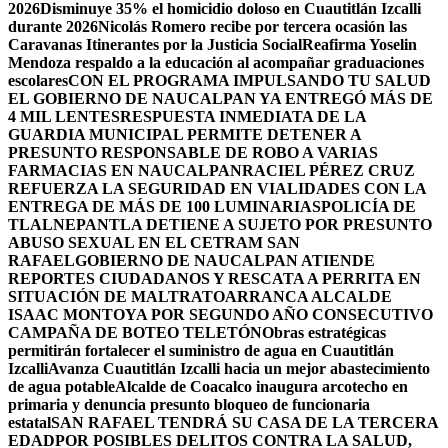
2026
Disminuye 35% el homicidio doloso en Cuautitlán Izcalli
durante 2026
Nicolás Romero recibe por tercera ocasión las
Caravanas Itinerantes por la Justicia Social
Reafirma Yoselin
Mendoza respaldo a la educación al acompañar graduaciones
escolares
CON EL PROGRAMA IMPULSANDO TU SALUD
EL GOBIERNO DE NAUCALPAN YA ENTREGÓ MÁS DE
4 MIL LENTES
RESPUESTA INMEDIATA DE LA
GUARDIA MUNICIPAL PERMITE DETENER A
PRESUNTO RESPONSABLE DE ROBO A VARIAS
FARMACIAS EN NAUCALPAN
RACIEL PÉREZ CRUZ
REFUERZA LA SEGURIDAD EN VIALIDADES CON LA
ENTREGA DE MÁS DE 100 LUMINARIAS
POLICÍA DE
TLALNEPANTLA DETIENE A SUJETO POR PRESUNTO
ABUSO SEXUAL EN EL CETRAM SAN
RAFAEL
GOBIERNO DE NAUCALPAN ATIENDE
REPORTES CIUDADANOS Y RESCATA A PERRITA EN
SITUACIÓN DE MALTRATO
ARRANCA ALCALDE
ISAAC MONTOYA POR SEGUNDO AÑO CONSECUTIVO
CAMPAÑA DE BOTEO TELETÓN
Obras estratégicas
permitirán fortalecer el suministro de agua en Cuautitlán
Izcalli
Avanza Cuautitlán Izcalli hacia un mejor abastecimiento
de agua potable
Alcalde de Coacalco inaugura arcotecho en
primaria y denuncia presunto bloqueo de funcionaria
estatal
SAN RAFAEL TENDRÁ SU CASA DE LA TERCERA
EDAD
POR POSIBLES DELITOS CONTRA LA SALUD,