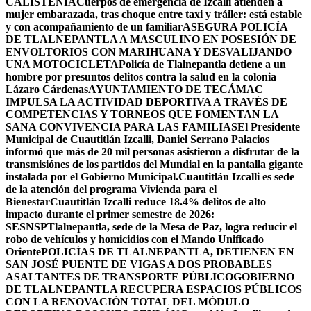
CALISTENIA
Cuerpos de emergencia de Izcalli atienden a
mujer embarazada, tras choque entre taxi y tráiler: está estable
y con acompañamiento de un familiar
ASEGURA POLICÍA
DE TLALNEPANTLA A MASCULINO EN POSESIÓN DE
ENVOLTORIOS CON MARIHUANA Y DESVALIJANDO
UNA MOTOCICLETA
Policía de Tlalnepantla detiene a un
hombre por presuntos delitos contra la salud en la colonia
Lázaro Cárdenas
AYUNTAMIENTO DE TECÁMAC
IMPULSA LA ACTIVIDAD DEPORTIVA A TRAVÉS DE
COMPETENCIAS Y TORNEOS QUE FOMENTAN LA
SANA CONVIVENCIA PARA LAS FAMILIAS
El Presidente
Municipal de Cuautitlán Izcalli, Daniel Serrano Palacios
informó que más de 20 mil personas asistieron a disfrutar de la
transmisiónes de los partidos del Mundial en la pantalla gigante
instalada por el Gobierno Municipal.
Cuautitlán Izcalli es sede
de la atención del programa Vivienda para el
Bienestar
Cuautitlán Izcalli reduce 18.4% delitos de alto
impacto durante el primer semestre de 2026:
SESNSP
Tlalnepantla, sede de la Mesa de Paz, logra reducir el
robo de vehículos y homicidios con el Mando Unificado
Oriente
POLICÍAS DE TLALNEPANTLA, ​DETIENEN EN
SAN JOSÉ PUENTE DE VIGAS A DOS PROBABLES
ASALTANTES DE TRANSPORTE PÚBLICO
GOBIERNO
DE TLALNEPANTLA RECUPERA ESPACIOS PÚBLICOS
CON LA RENOVACIÓN TOTAL DEL MÓDULO