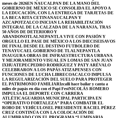
meses de 2026
EN NAUCALPAN DE LA MANO DEL
GOBIERNO DE MÉXICO SE CONSOLIDA EL APOYO A
LA EDUCACIÓN, CON LA ENTREGA DE TARJETAS DE
LA BECA RITA CETINA
NAUCALPAN Y
AZCAPOTZALCO INICIAN LA REHABILITACIÓN
INTEGRAL DE LA CALZADA DE LA NARANJA, TRAS
50 AÑOS DE DETERIORO Y
ABANDONO
TLALNEPANTLA VIVE CON PASIÓN Y
ORGULLO EL PASE DE MÉXICO A LOS DIECISEISAVOS
DE FINAL DESDE EL DESTINO FUTBOLERO DE
TENAYUCA
EL GOBIERNO DE TLALNEPANTLA
INAUGURA OBRAS DE INFRAESTRUCTURA URBANA
Y MEJORAMIENTO VISUAL EN LOMAS DE SAN JUAN
IXHUATEPEC
PEDRO RODRÍGUEZ Y PATY ARÉVALO
CELEBRARON A LOS PAPÁS ATIZAPENSES CON
FUNCIONES DE LUCHA LIBRE
COACALCO IMPULSA
LA REGULARIZACIÓN DEL SUELO PARA PROTEGER
EL PATRIMONIO FAMILIAR
Izcalli hace bailar y canta a
miles de papás en día con el Papi Fest
NICOLÁS ROMERO
IMPULSA EL DEPORTE CON CARRERA
ATLÉTICA
GUARDIA MUNICIPAL PARTICIPA EN
“OPERATIVO FORTALEZA” PARA COMBATIR EL
ROBO DE VEHÍCULOS
EL PRESIDENTE RACIEL PÉREZ
CRUZ CONTINÚA CON LA COLOCACIÓN DE
ALUMBRADO CON EL PROGRAMA “LUMINARIA