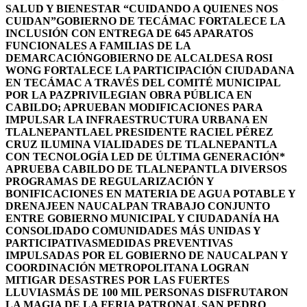
SALUD Y BIENESTAR “CUIDANDO A QUIENES NOS
CUIDAN”
GOBIERNO DE TECÁMAC FORTALECE LA
INCLUSIÓN CON ENTREGA DE 645 APARATOS
FUNCIONALES A FAMILIAS DE LA
DEMARCACIÓN
GOBIERNO DE ALCALDESA ROSI
WONG FORTALECE LA PARTICIPACIÓN CIUDADANA
EN TECÁMAC A TRAVÉS DEL COMITÉ MUNICIPAL
POR LA PAZ
PRIVILEGIAN OBRA PÚBLICA EN
CABILDO; APRUEBAN MODIFICACIONES PARA
IMPULSAR LA INFRAESTRUCTURA URBANA EN
TLALNEPANTLA
EL PRESIDENTE RACIEL PÉREZ
CRUZ ILUMINA VIALIDADES DE TLALNEPANTLA
CON TECNOLOGÍA LED DE ÚLTIMA GENERACIÓN*
APRUEBA CABILDO DE TLALNEPANTLA DIVERSOS
PROGRAMAS DE REGULARIZACIÓN Y
BONIFICACIONES EN MATERIA DE AGUA POTABLE Y
DRENAJE
EN NAUCALPAN TRABAJO CONJUNTO
ENTRE GOBIERNO MUNICIPAL Y CIUDADANÍA HA
CONSOLIDADO COMUNIDADES MÁS UNIDAS Y
PARTICIPATIVAS
MEDIDAS PREVENTIVAS
IMPULSADAS POR EL GOBIERNO DE NAUCALPAN Y
COORDINACIÓN METROPOLITANA LOGRAN
MITIGAR DESASTRES POR LAS FUERTES
LLUVIAS
MÁS DE 100 MIL PERSONAS DISFRUTARON
LA MAGIA DE LA FERIA PATRONAL SAN PEDRO