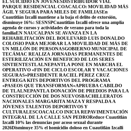
EL SUICIDIO EN JÓVENES
DISTRIBUIDOR VIAL
PARQUE RESIDENCIAL COACALCO: MOVILIDAD MÁS
ÁGIL Y SEGURA PARA MILES DE FAMILIAS
En
Cuautitlán Izcalli mantiene a la baja el delito de extorsión,
disminuye 16%: SESNSP
Cuautitlán Izcalli ofrece una amplia
agenda de cursos y actividades de verano para toda la
familia
EN NAUCALPAN SE AVANZA EN LA
REHABILITACIÓN DEL BOULEVARD LUIS DONALDO
COLOSIO PARA MEJORAR LA MOVILIDAD DE MÁS DE
UN MILLÓN DE PERSONAS
GOBIERNO MUNICIPAL DE
TECÁMAC REALIZA JORNADAS PERMANENTES DE
ESTERILIZACIÓN EN BENEFICIO DE LOS SERES
SINTIENTES
TLALNEPANTLA PONE EN MARCHA EL
OPERATIVO «FIN DE CICLO ESCOLAR Y VACACIONES
SEGURAS»
PRESIDENTE RACIEL PÉREZ CRUZ
ENTREGA KITS DEPORTIVOS DEL PROGRAMA
«PASEOS QUE TRANSFORMAN»
APRUEBA CABILDO
DE TLALNEPANTLA DONACIÓN DE PREDIOS PARA LA
CONSTRUCCIÓN DE DOS NUEVOSBACHILLERATOS
NACIONALES MARGARITA MAZA Y RESPALDA A
JÓVENES TALENTOS DEPORTIVOS Y
CULTURALES
COACALCO INICIA REPAVIMENTACIÓN
INTEGRAL DE LA CALLE SAN PEDRO
Reduce Cuautitlán
Izcalli 10% las denuncias por acoso sexual durante
2026
Disminuye 35% el homicidio doloso en Cuautitlán Izcalli