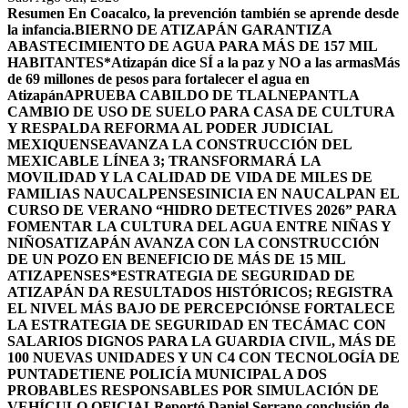
Resumen
En Coacalco, la prevención también se aprende desde
la infancia.
BIERNO DE ATIZAPÁN GARANTIZA
ABASTECIMIENTO DE AGUA PARA MÁS DE 157 MIL
HABITANTES*
Atizapán dice SÍ a la paz y NO a las armas
Más
de 69 millones de pesos para fortalecer el agua en
Atizapán
APRUEBA CABILDO DE TLALNEPANTLA
CAMBIO DE USO DE SUELO PARA CASA DE CULTURA
Y RESPALDA REFORMA AL PODER JUDICIAL
MEXIQUENSE
AVANZA LA CONSTRUCCIÓN DEL
MEXICABLE LÍNEA 3; TRANSFORMARÁ LA
MOVILIDAD Y LA CALIDAD DE VIDA DE MILES DE
FAMILIAS NAUCALPENSES
INICIA EN NAUCALPAN EL
CURSO DE VERANO “HIDRO DETECTIVES 2026” PARA
FOMENTAR LA CULTURA DEL AGUA ENTRE NIÑAS Y
NIÑOS
ATIZAPÁN AVANZA CON LA CONSTRUCCIÓN
DE UN POZO EN BENEFICIO DE MÁS DE 15 MIL
ATIZAPENSES
*ESTRATEGIA DE SEGURIDAD DE
ATIZAPÁN DA RESULTADOS HISTÓRICOS; REGISTRA
EL NIVEL MÁS BAJO DE PERCEPCIÓN
SE FORTALECE
LA ESTRATEGIA DE SEGURIDAD EN TECÁMAC CON
SALARIOS DIGNOS PARA LA GUARDIA CIVIL, MÁS DE
100 NUEVAS UNIDADES Y UN C4 CON TECNOLOGÍA DE
PUNTA
DETIENE POLICÍA MUNICIPAL A DOS
PROBABLES RESPONSABLES POR SIMULACIÓN DE
VEHÍCULO OFICIAL
Reportó Daniel Serrano conclusión de