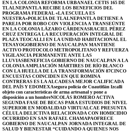
EN LA COLONIA REFORMA URBANA
EL CETIS 165 DE
TLALNEPANTLA RECIBE LOS BENEFICIOS DEL
PROGRAMA FEDERAL «LA ESCUELA ES
NUESTRA»
POLICÍA DE TLALNEPANTLA DETIENE A
PAREJA POR ROBO CON VIOLENCIA A TRANSEÚNTE
EN LA COLONIA LÁZARO CÁRDENAS
RACIEL PÉREZ
CRUZ ENTREGA LA RECUPERACIÓN INTEGRAL DE
PLAZA TEOCALLI EN LA UNIDAD HABITACIONAL EL
TENAYO
GOBIERNO DE NAUCALPAN MANTIENE
ACTIVO PROTOCOLO METROPOLITANO Y REFUERZA
VIGILANCIA PERMANENTE ANTE LAS
LLUVIAS
BENEFICIA GOBIERNO DE NAUCALPAN A LA
COLONIA AMPLIACIÓN MÁRTIRES DE RÍO BLANCO
CON LA HUELLA DE LA TRANSFORMACIÓN 87
CINCO
ENCUESTAS COINCIDEN EN QUE ROMINA
CONTRERAS ES LA ALCADESA MEJOR CALIFICADA
DEL PAÍS Y EDOMEX
Asegura policía de Cuautitlán Izcalli
objeto con características de arma artesanal y pone a
disposición a un hombre
NICOLÁS ROMERO ACTIVA
SEGUNDA FASE DE BECAS PARA ESTUDIOS DE NIVEL
SUPERIOR EN MODALIDAD VIRTUAL
CAE PRESUNTA
CÉLULA DELICTIVA RELACIONADA CON HOMICIDIO
OCURRIDO EN SAN RAFAEL CHAMAPA
OFRECE
GOBIERNO DE NAUCALPAN JORNADA INTEGRAL DE
SALUD Y BIENESTAR “CUIDANDO A QUIENES NOS