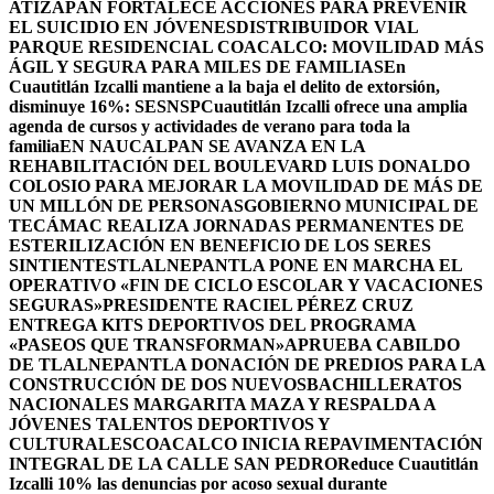
ATIZAPÁN FORTALECE ACCIONES PARA PREVENIR
EL SUICIDIO EN JÓVENES
DISTRIBUIDOR VIAL
PARQUE RESIDENCIAL COACALCO: MOVILIDAD MÁS
ÁGIL Y SEGURA PARA MILES DE FAMILIAS
En
Cuautitlán Izcalli mantiene a la baja el delito de extorsión,
disminuye 16%: SESNSP
Cuautitlán Izcalli ofrece una amplia
agenda de cursos y actividades de verano para toda la
familia
EN NAUCALPAN SE AVANZA EN LA
REHABILITACIÓN DEL BOULEVARD LUIS DONALDO
COLOSIO PARA MEJORAR LA MOVILIDAD DE MÁS DE
UN MILLÓN DE PERSONAS
GOBIERNO MUNICIPAL DE
TECÁMAC REALIZA JORNADAS PERMANENTES DE
ESTERILIZACIÓN EN BENEFICIO DE LOS SERES
SINTIENTES
TLALNEPANTLA PONE EN MARCHA EL
OPERATIVO «FIN DE CICLO ESCOLAR Y VACACIONES
SEGURAS»
PRESIDENTE RACIEL PÉREZ CRUZ
ENTREGA KITS DEPORTIVOS DEL PROGRAMA
«PASEOS QUE TRANSFORMAN»
APRUEBA CABILDO
DE TLALNEPANTLA DONACIÓN DE PREDIOS PARA LA
CONSTRUCCIÓN DE DOS NUEVOSBACHILLERATOS
NACIONALES MARGARITA MAZA Y RESPALDA A
JÓVENES TALENTOS DEPORTIVOS Y
CULTURALES
COACALCO INICIA REPAVIMENTACIÓN
INTEGRAL DE LA CALLE SAN PEDRO
Reduce Cuautitlán
Izcalli 10% las denuncias por acoso sexual durante