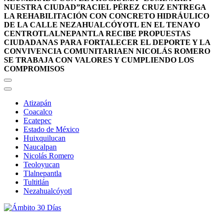
NUESTRA CIUDAD”
RACIEL PÉREZ CRUZ ENTREGA
LA REHABILITACIÓN CON CONCRETO HIDRÁULICO
DE LA CALLE NEZAHUALCÓYOTL EN EL TENAYO
CENTRO
TLALNEPANTLA RECIBE PROPUESTAS
CIUDADANAS PARA FORTALECER EL DEPORTE Y LA
CONVIVENCIA COMUNITARIA
EN NICOLÁS ROMERO
SE TRABAJA CON VALORES Y CUMPLIENDO LOS
COMPROMISOS
Atizapán
Coacalco
Ecatepec
Estado de México
Huixquilucan
Naucalpan
Nicolás Romero
Teoloyucan
Tlalnepantla
Tultitlán
Nezahualcóyotl